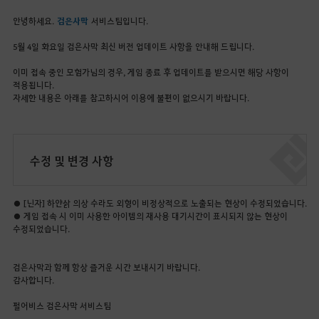
안녕하세요.
검은사막
서비스팀입니다.
5월 4일 화요일 검은사막 최신 버전 업데이트 사항을 안내해 드립니다.
이미 접속 중인 모험가님의 경우, 게임 종료 후 업데이트를 받으시면 해당 사항이
적용됩니다.
자세한 내용은 아래를 참고하시어 이용에 불편이 없으시기 바랍니다.
수정 및 변경 사항
● [닌자] 하얀삵 의상 수라도 외형이 비정상적으로 노출되는 현상이 수정되었습니다.
● 게임 접속 시 이미 사용한 아이템의 재사용 대기시간이 표시되지 않는 현상이
수정되었습니다.
검은사막과 함께 항상 즐거운 시간 보내시기 바랍니다.
감사합니다.
펄어비스 검은사막 서비스팀