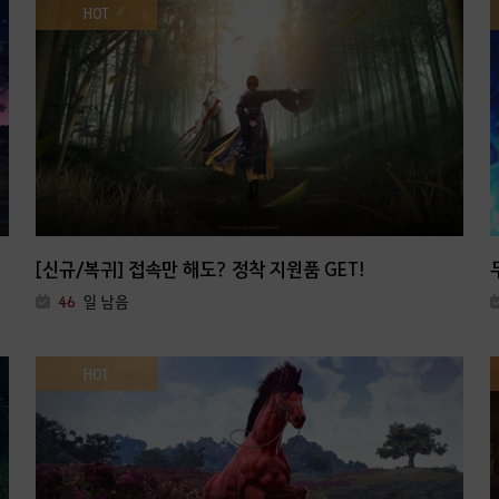
HOT
[신규/복귀] 접속만 해도? 정착 지원품 GET!
46
일 남음
HOT