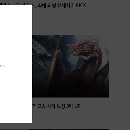
데일리 스페셜 패스, 최애 외형 액세서리 PICK!
26
일 남음
HOT
nt.
월드 우두머리 벨/가모스 처치 보상 3배 UP
5
일 남음