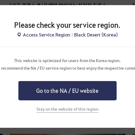
[신규 클래스 출시] 매일 받아가는 치지직 드롭스
9
일 남음
Please check your service region.
Access Service Region : Black Desert (Korea)
HOT
This website is optimized for users from the Korea region.
 recommend the NA / EU service region to best enjoy the respective conte
Go to the NA / EU website
Stay on the website of this region
8월, 매일 찾아오는 일일 접속 보상
24
일 남음