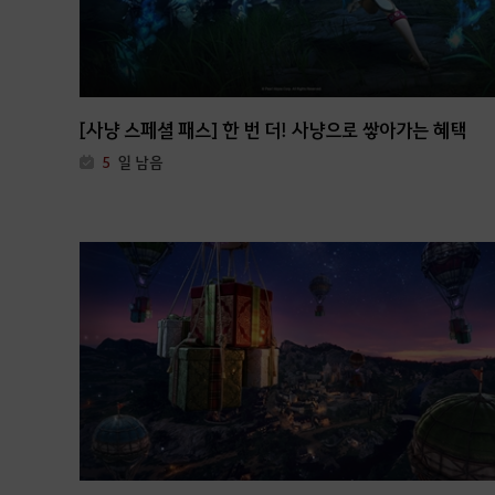
[사냥 스페셜 패스] 한 번 더! 사냥으로 쌓아가는 혜택
5
일 남음