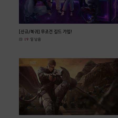
[신규/복귀] 무조건 길드 가입!
19
일 남음
HOT