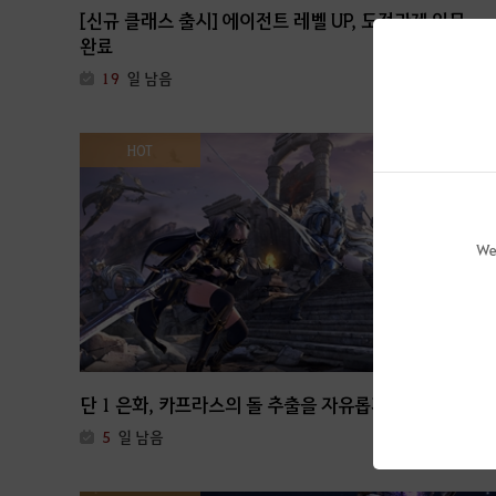
[신규 클래스 출시] 에이전트 레벨 UP, 도전과제 임무
완료
19
일 남음
HOT
We
단 1 은화, 카프라스의 돌 추출을 자유롭게!
5
일 남음