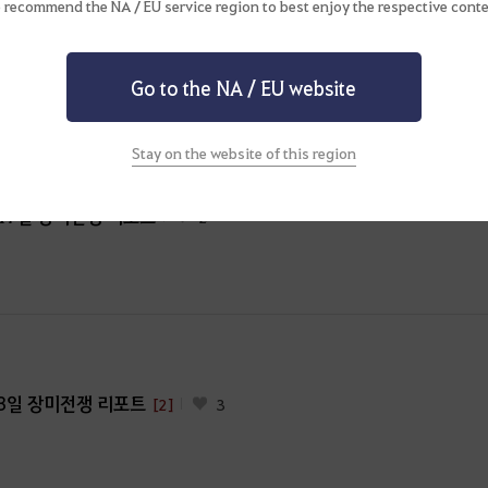
 recommend the NA / EU service region to best enjoy the respective conte
속성 기초 강의 : 초급 병사의 창 현장 관찰 일지
[5]
3
 나선 [GM] 3인과 초보 모험가님들이 함께했던 강의 현장을 소개해 드립니
Go to the NA / EU website
Stay on the website of this region
월 17일 장미전쟁 리포트
2
월 3일 장미전쟁 리포트
[2]
3