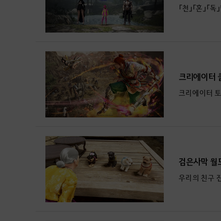
「천」「혼」「
크리에이터 클
크리에이터 토
검은사막 월
우리의 친구 