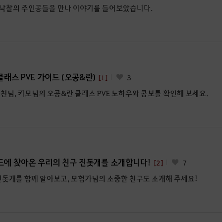
독」낙찰의 주인공들을 만나 이야기를 들어보았습니다.
래스 PVE 가이드 (오공&란)
[1]
3
친님, 키모님의 오공&란 클래스 PVE 노하우와 콤보를 확인해 보세요.
드에 찾아온 우리의 친구 진돗개를 소개합니다!
[2]
7
진돗개를 함께 알아보고, 모험가님의 소중한 친구도 소개해 주세요!