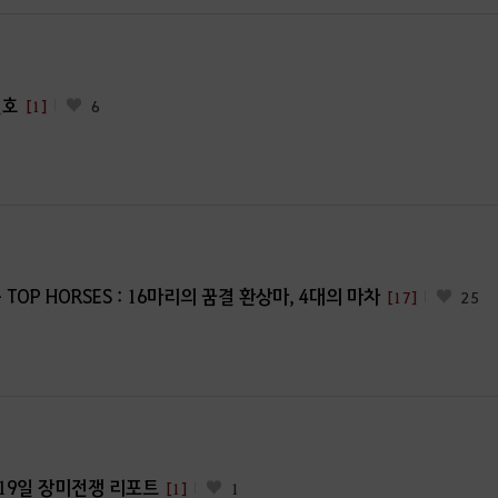
월호
[1]
6
 TOP HORSES : 16마리의 꿈결 환상마, 4대의 마차
[17]
25
월 19일 장미전쟁 리포트
[1]
1