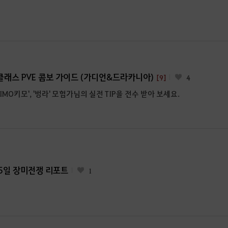
래스 PVE 콤보 가이드 (가디언&드라카니아)
[9]
4
IMO키모', '벙라' 모험가님의 실전 TIP을 전수 받아 보세요.
월 5일 장미전쟁 리포트
1