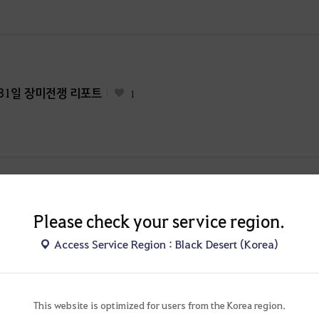
월 31일 장미전쟁 리포트
1
- 530 특집 (최종 수정 : 2026-06-08 10:58)
[3]
8
Please check your service region.
Access Service Region : Black Desert (Korea)
This website is optimized for users from the Korea region.