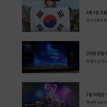
6월 6일 오
순국선열과 호
[530] 모
모험가 오아시스
5월 30일은
풍성한 530 