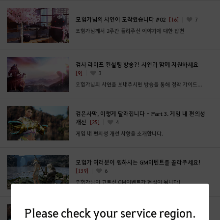
모험가님의 사연이 도착했습니다 #02
[16]
7
모험가님께서 2주간 들려주신 이야기에 대한 답변
검사 라이프 컨설팅 방송?! 사연과 함께 지원하세요
[9]
3
모험가님의 사연을 보내주시면 방송을 통해 정착 가이드를 해드립니다
검은사막, 이렇게 달라집니다 - Part 3. 게임 내 편의성
개선
[25]
4
게임 내 편의성 개선 사항을 소개합니다.
모험가 여러분이 원하시는 GM이벤트를 골라주세요!
[139]
6
모험가님이 고르신 GM이벤트가 현실이 됩니다!
Please check your service region.
검은사막, 이렇게 달라집니다 - Part 2. PC방 혜택
[142]
10