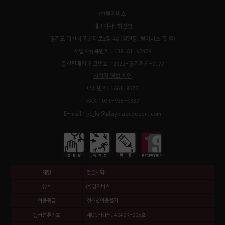
㈜펄어비스
대표이사: 허진영
경기도 과천시 과천대로2길 48 (갈현동, 펄어비스 홈 원)
사업자등록번호 : 138-81-62479
통신판매업 신고번호 : 2022-경기과천-0177
사업자 정보 확인
대표번호: 1661-8572
FAX : 031-935-0837
E-mail : pc_kr@playblackdesert.com
제명
검은사막
상호
㈜펄어비스
이용등급
청소년이용불가
등급분류번호
제CC-NP-140409-005호