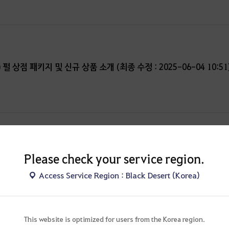
) 펄 상점 패키지 및 신규 상품 소개 (최종 수정 : 2025-06-04 10:51
설렘
Please check your service region.
 2025년 5월 28일(수) 출시 예정!
Access Service Region : Black Desert (Korea)
This website is optimized for users from the Korea region.