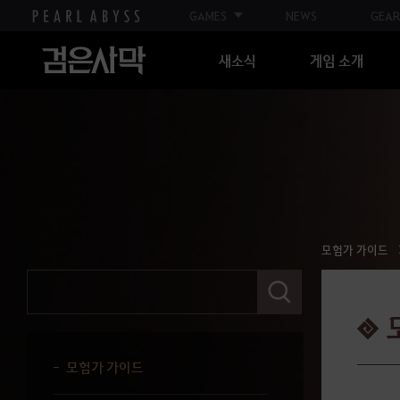
GAMES
NEWS
GEAR
새소식
게임 소개
모험가 가이드
검
색
어
모험가 가이드
를
입
력
모험가 가이드
해
주