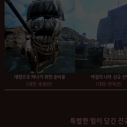
대양으로 떠나기 위한 준비물
아침의 나라 신규 선
[대양-중범선]
[대양-판옥선]
특별한 힘이 담긴 진