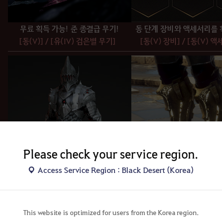
무료 획득 가능! 준 종결급 무기!
동 단계 장비와 액세서리를 
[동(V)]
/
[유(IV) 검은별 무기]
[동(V) 장비]
/
[동(V) 액
Please check your service region.
Access Service Region : Black Desert (Korea)
최상위 갑옷!
최상위 신발!
This website is optimized for users from the Korea region.
[죽은 신의 갑옷]
[아토르의 신발]