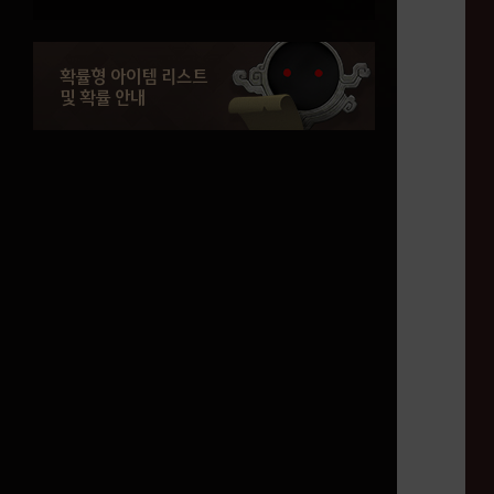
검은 사당 - 동해도편
검은 사당 - 황해도편
확률형 아이템 리스트
및 확률 안내
유물/광명석
유물/광명석
광명석 조합식
대양 콘텐츠
중범선 만들기
대양의 모든 것
판옥선
해원석