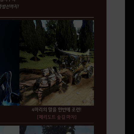
중범선까지!
4마리의 말을 한번에 조련!
]
[페리도트 숲길 마차]