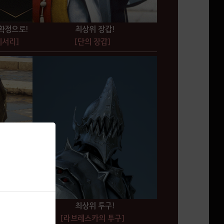
최상위 장갑!
확정으로!
[단의 장갑]
세서리]
최상위 투구!
[라브레스카의 투구]