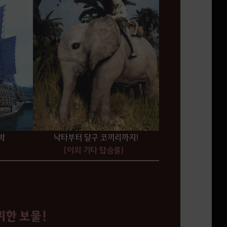
박
낙타부터 달구 코끼리까지!
[이외 기타 탑승물]
귀한 보물!