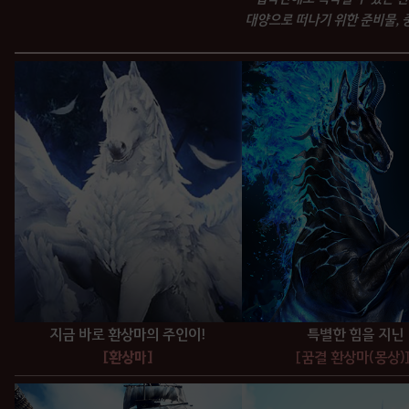
대양으로 떠나기 위한 준비물, 
지금 바로 환상마의 주인이!
특별한 힘을 지닌
[환상마]
[꿈결 환상마(몽상)