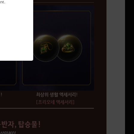
nt.
!
최상위 생활 액세서리!
]
[프리오네 액세서리]
동반자, 탑승물!
환상마부터