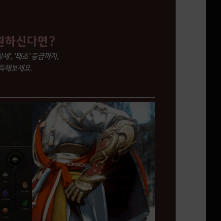
 원하신다면?
', '태초' 등급까지,
득해보세요.