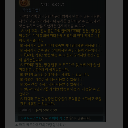
▲ 라피 베드마운틴의 개량형 나침반