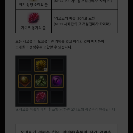
(NPC:
오기에르강 거점관리자
‘
모야모
’
)
악기 정령 소리의 돌
‘
가모스의 비늘
’ 30
개로 교환
(NPC:
셰레칸의
묘
거점관리자 카미라)
가야크 용기의 돌
모든 재료를 다 모으셨다면
가방을
열고 아래와 같이 배치하여
오네트의 정령수를 조합할 수 있습니다.
▲재료를 이렇게 배치 후 조합(+)하면 오네트의 정령수가 완성됩니다
오네트의 정령수 하위 아이템(축복이 담긴 정령수,