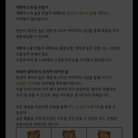
에벤루스의 놀 만들기
에벤루스의 놀을 만들기 위해서는
문양이 새겨진 놀
과
에벤루스
아이템이 필요합니다.
문양이 새겨진 놀은 대양 몬스터인 바다악어 사냥을 통해 재료를 모아
최종완성할 수 있으며,
에벤루스를 만들기 위해서는 물물교환, 까마귀 둥지 상점, 어느 선원의
보물상자 등에서 얻는
오킬루아의 꽃
1,000개와
오킬루아의 눈물
아이템이 필요합니다.
자세히 알아보기) 문양이 새겨진 놀
문양이 새겨진 놀은
대양 몬스터인 바다악어 사냥을 통해
이끼에
뒤덮인 지도
라는 아이템을 획득
해야 합니다.
이를
리비니아의 이끼 제거 용액과 간이
연금하
면
‘
찢어진 보물지도
조각
’
을
얻을 수 있으며,
해당
아이템은
총 9
부위
가
존재합니다.
모든 종류를 모았다면 조합을 통해
어느 선원의 보물지도
를 얻을 수
있으며
낮은 확률로 이끼에 뒤덮인 지도를 간이 연금 시 곧바로 어느 선원의
보물지도로 변하기도 합니다.