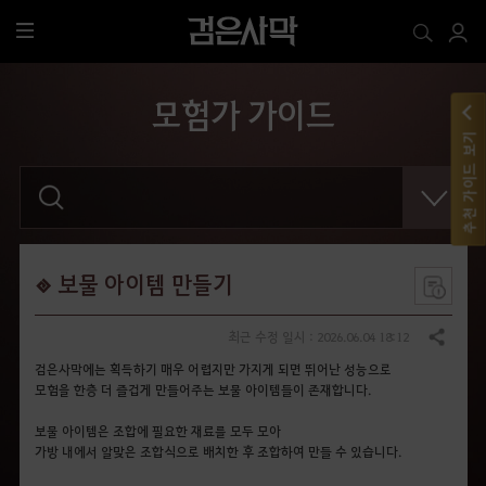
전
체
메
모험가 가이드
뉴
추천 가이드 보기
검
색
어
를
입
력
해
보물 아이템 만들기
주
세
요
최근 수정 일시 : 2026.06.04 18:12
공유하기
.
검은사막에는 획득하기 매우 어렵지만 가지게 되면 뛰어난 성능으로
모험을 한층 더 즐겁게 만들어주는 보물 아이템
들
이 존재합니다.
보물 아이템은 조합에 필요한 재료를 모두 모아
가방 내에서 알맞은 조합식으로 배치한 후 조합
하여
만들 수 있습니다.