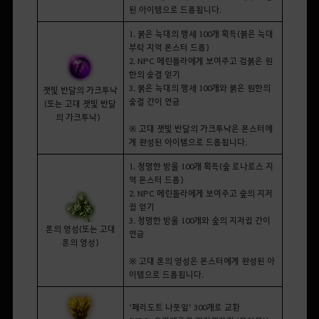
된 아이템으로 드롭됩니다.
1. 붉은 늑대의 맹세 100개 획득(붉은 늑대
부락 지역 몬스터 드롭)
2. NPC 메린돌라에게 보여주고 검붉은 원
한의 숨결 얻기
3. 붉은 늑대의 맹세 100개와 붉은 원한의
잿빛 반달의 가크투낙
숨결 간이 연금
(또는 고대 잿빛 반달
의 가크투낙)
※ 고대 잿빛 반달의 가크투낙은 몬스터에
게 완성된 아이템으로 드롭됩니다.
1. 청명한 방울 100개 획득(숲 로나로스 지
역 몬스터 드롭)
2. NPC 메린돌라에게 보여주고 숲의 지저
귐 얻기
3. 청명한 방울 100개와 숲의 지저귐 간이
론의 영성(또는 고대
연금
론의 영성)
※ 고대 론의 영성은 몬스터에게 완성된 아
이템으로 드롭됩니다.
‘
페리도트 나뭇잎
’ 300
개로 교환