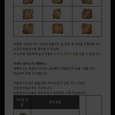
이렇게
‘
완성된 어느 선원의 보물지도
’
를 만든 후
의뢰
를 진행하면
어느
선원의 보물상자
를
획득할 수 있는데
이 상자를
개봉
하여 일정 확률로
문양의 새겨진 놀
을 얻을 수 있습니다
.
자세히 알아보기) 에벤루스
에벤루스는 오킬루아의 꽃 1,000개와 오킬루아의 눈물 1개
를 간이
연금하여 얻을 수 있습니다.
오킬루아의 꽃은 물물교환
,
까마귀 둥지 상점,
어느 선원의
보물상자에서 획득 가능합니다.
오킬루아의 눈물은 까마귀 둥지 상점에서 구매 가능합니다.
아이템 이
획득 방법
름