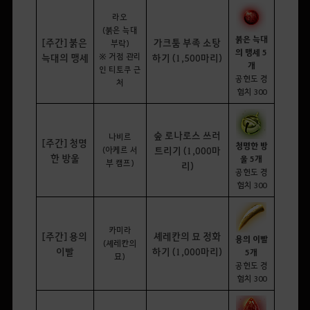
라오
(붉은 늑대
붉은 늑대
[주간] 붉은
가크툼 부족 소탕
부락)
의 맹세 5
※ 거점 관리
늑대의 맹세
하기 (1,500마리)
개
인 티토쿠 근
공헌도 경
처
험치 300
숲 로나로스 쓰러
나비르
[주간] 청명
청명한 방
(아케르 서
트리기 (1,000마
한 방울
울 5개
부 캠프)
리)
공헌도 경
험치 300
카미라
[주간] 용의
셰레칸의 묘 정화
용의 이빨
(셰레칸의
이빨
하기 (1,000마리)
5개
묘)
공헌도 경
험치 300