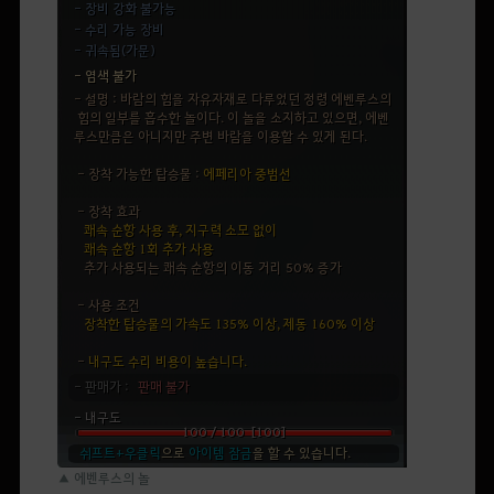
▲ 에벤루스의 놀