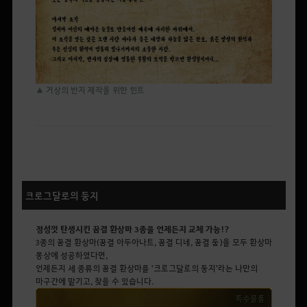
▲ 거상의 반지 제작을 위한 힌트
크로그달로의 둥지
정성껏 탄생시킨 꿈결 환상마 3종을 언제든지 교체 가능!?
3종의 꿈결 환상마(꿈결 아두아나트, 꿈결 디네, 꿈결 둠)을 모두 환상마
몽상에 성공하였다면,
언제든지 세 종류의 꿈결 환상마를 '크로그달로의 둥지'라는 나만의
마구간에 맡기고, 찾을 수 있습니다.