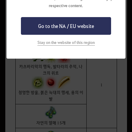
활용될 수 있으며,
respective content.
기타 자연의 열매 아이템이나 크로그달로의 근원석과도 교환하실 수
있습니다.
Go to the NA / EU website
아타니스의 원
교환 가능한 아이템
소 필요 수량
Stay on the website of this region
[아래 6종 중 1종 선택]
카츠바리악의 맹독, 발타라의 추억, 나
크의 위로
1
청명한 방울, 붉은 늑대의 맹세, 용의 이
빨
자연의 열매 15개