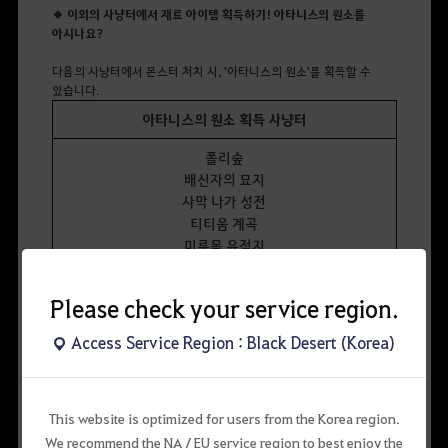
◆ 이외의 사냥터에서 재료 아이템 획득하기! 아타니스의 원소를
아시나요?
다음의 사냥터에서 몬스터 처치 시, '아타니스의 원소'를 획득할 수
있습니다.
아타니스의 원소 획득 사냥터
폴리숲
배신자의 묘지
사막 나가 성전
티티움 계곡
미루목 유적지
바심족 주둔지
카드리 무리
Please check your service region.
초승달 신전
파두스 주둔지
Access Service Region : Black Desert (Korea)
프로티 동굴
획득한 아타니스의 원소는 그라나의 <최고정령> 메린돌라에게
This website is optimized for users from the Korea region.
가져가면
오네트/오도어의 정령수 제작에 필요한 핵심 재료 아이템을 만드는 데
We recommend the NA / EU service region to best enjoy the