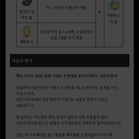
어느 선원의 보물상자 개봉
문양이 새
▶
에벤루스
겨진 놀
의 놀
오킬루아의 꽃
1,000
개, 오킬루아의
눈물
1
개를 간이 연금
에벤루스
거상의 반지
획득 난이도 최상! 통합 거래소 수령액을 증가시켜주는 거상의 반지
모험가의 가문에 모든 거래소 수령액을 5% 증가시키는 효과를 가진
거상의 반지.
검은사막 내에서 가장 획득이 어렵다는 보물로 정평이 나있는
보물입니다.
왜 일까요? 어느정도 획득 방법이 알려진 다른 보물들과 달리
거상의 반지를 만드는 방법은 수수께끼같은 힌트로만 알려져있습니다.
또한, 이 수수께끼를 풀고 재료를 획득해본 모험가들의 이야기에