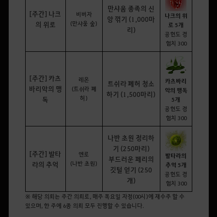
만샤움 종족의 신
[주간] 나크
비버자
나크의 위
앙 꺾기 (1,000마
(만샤움 숲)
의 위로
로 5개
리)
공헌도 경
험치 300
[주간] 카츠
레온
카츠바리
트쉬라 폐허 청소
바리악의 맹
(트쉬라 폐
악의 맹독
하기 (1,500마리)
허)
독
5개
공헌도 경
험치 300
나반 초원 정리하
기 (250마리)
[주간] 발타
엔로
발타라의
부드러운 페리의
(나반 초원)
라의 추억
추억 5개
깃털 얻기 (250
공헌도 경
개)
험치 300
※ 해당 의뢰는 주간 의뢰로, 매주 목요일 자정(00시)에 재수주 할 수
있으며, 한 주에 6종 의뢰 모두 진행할 수 있습니다.