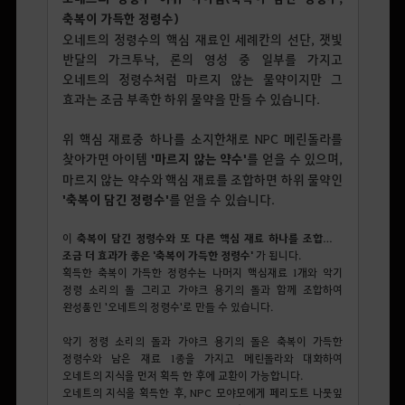
축복이 가득한 정령수)
오네트의 정령수의 핵심 재료인 세례칸의 선단, 잿빛
반달의 가크투낙, 론의 영성 중 일부를 가지고
오네트의 정령수처럼 마르지 않는 물약이지만 그
효과는 조금 부족한 하위 물약을 만들 수 있습니다.
위 핵심 재료중 하나를 소지한채로 NPC 메린돌라를
찾아가면 아이템
'마르지 않는 약수'
를 얻을 수 있으며,
마르지 않는 약수와 핵심 재료를 조합하면 하위 물약인
'축복이 담긴 정령수'
를 얻을 수 있습니다.
이
축복이 담긴 정령수와 또 다른 핵심 재료 하나를 조합하면
조금 더 효과가 좋은 '축복이 가득한 정령수'
가 됩니다.
획득한 축복이 가득한 정령수는 나머지 핵심재료 1개와 악기
정령 소리의 돌 그리고 가야크 용기의 돌과 함께 조합하여
완성품인 '오네트의 정령수'로 만들 수 있습니다.
악기 정령 소리의 돌과 가야크 용기의 돌은 축복이 가득한
정령수와 남은 재료 1종을 가지고 메린돌라와 대화하여
오네트의 지식을 먼저 획득 한 후에 교환이 가능합니다.
오네트의 지식을 획득한 후, NPC 모야모에게 페리도트 나뭇잎