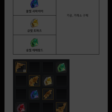
물빛 사파이어
가공,
거래소 구매
금빛 토파즈
숲빛 에메랄드