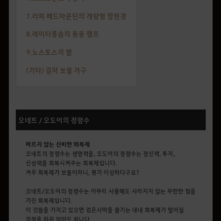
7.라피 베드마운틴의 개량형 망원경
8.레미타롱솜의 동동 램프
9.노스토스의 별
(기타) 걸작 보물 가구
오네트 / 오도어의 정령수
마르지 않는 신비한 회복제
오네트의 정령수는 생명력을,
오도어의 정령수는 정신력,
투지,
신성력을 회복시켜주는 회복제입니다.
겨우 회복제가 보물이라니, 뭔가 이상하다구요?
오네트/오도어의 정령수는 아무리 사용해도 사라지지 않는 무한한 힘을
가진 회복제입니다.
이 것들을 가지고 있으면 검은사막을 즐기는 내내 회복제가 떨어질
걱정을 하지 않아도 됩니다.