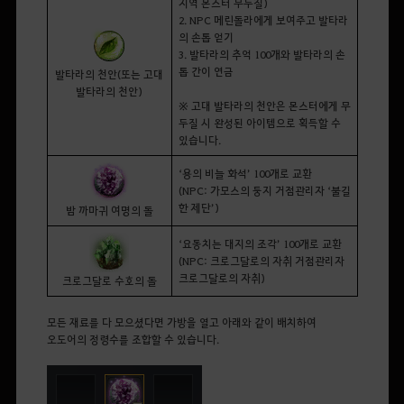
지역 몬스터 무두질)
2. NPC 메린돌라에게 보여주고 발타라
의 손톱 얻기
3. 발타라의 추억 100개와 발타라의 손
톱 간이 연금
발타라의 천안(또는 고대
발타라의 천안)
※ 고대 발타라의 천안은 몬스터에게 무
두질 시 완성된 아이템으로 획득할 수
있습니다.
‘
용의 비늘 화석
’
1
00
개로 교환
(NPC
:
가모스의 둥지
거점관리자
‘
불길
한 제단
’
)
밤 까마귀 여명의 돌
‘요동치는 대지의 조각
’ 100
개로 교환
(NPC:
크로그달로의 자취
거점관리자
크로그달로의 자취
)
크로그달로 수호의 돌
모든 재료를 다 모으셨다면 가방을 열고 아래와 같이 배치하여
오
도어
의 정령수를 조합할 수 있습니다.