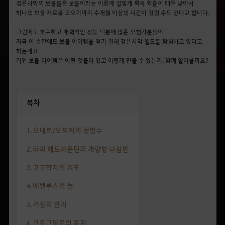
검은사막의 보물들은
보물이라는 이름에 걸맞게 획득 확률이 매우 낮아서
하나의 보물 재료를 모으기까지 수개월 이상의 시간이 걸릴 수도 있다고 합니다.
그럼에도 불구하고
매력적인 성능 덕분에
많은 모험가분들이
지금
이 순간에도
보물 아이템을 얻기 위해
검은사막
월드
를
탐험하고 있다고
하는데요.
과연 보물 아이템은 어떤 것들이 있
고
어떻게 만들 수 있는지
,
함께 알아볼까요?
목차
1.오네트/오도어의 정령수
2.라피 베드마운틴의 개량형 나침반
3.고고학자의 지도
4.에벤루스의 놀
5.거상의 반지
6.크로그달로의 둥지