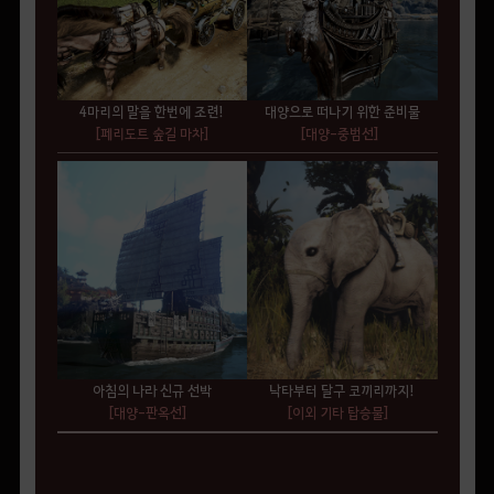
4마리의 말을 한번에 조련!
대양으로 떠나기 위한 준비물
[페리도트 숲길 마차]
[대양-중범선]
아침의 나라 신규 선박
낙타부터 달구 코끼리까지!
[대양-판옥선]
[이외 기타 탑승물]