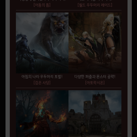
[어둠의 틈]
[월드 우두머리 레이드]
아침의 나라 우두머리 토벌!
다양한 퍼즐과 몬스터 공략!
[검은 사당]
[아토락시온]