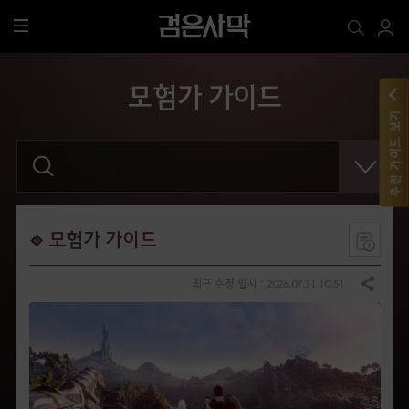
전
체
메
모험가 가이드
뉴
추천 가이드 보기
검
색
어
를
입
력
해
모험가 가이드
주
세
요
최근 수정 일시 : 2026.07.31 10:51
공유하기
.