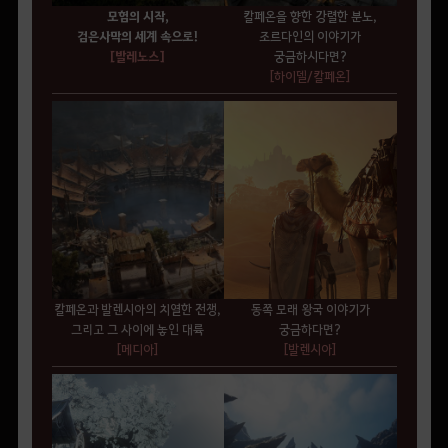
모험의 시작,
칼페온을 향한 강렬한 분노,
검은사막의 세계 속으로!
조르다인의 이야기가
[발레노스]
궁금하시다면?
[하이델/칼페온]
칼페온과 발렌시아의 치열한 전쟁,
동쪽 모래 왕국 이야기가
그리고 그 사이에 놓인 대륙
궁금하다면?
[메디아]
[발렌시아]