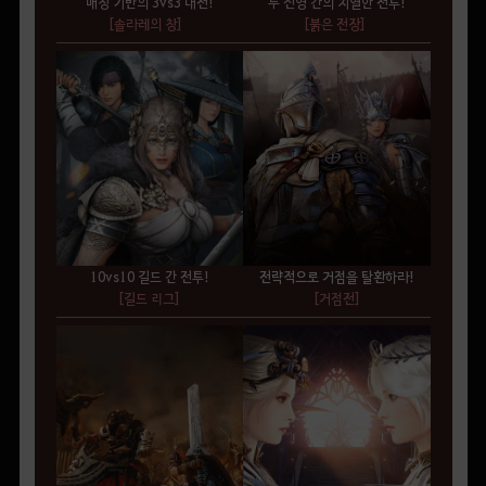
매칭 기반의 3vs3 대전!
두 진영 간의 치열한 전투!
[솔라레의 창]
[붉은 전장]
10vs10 길드 간 전투!
전략적으로 거점을 탈환하라!
[길드 리그]
[거점전]