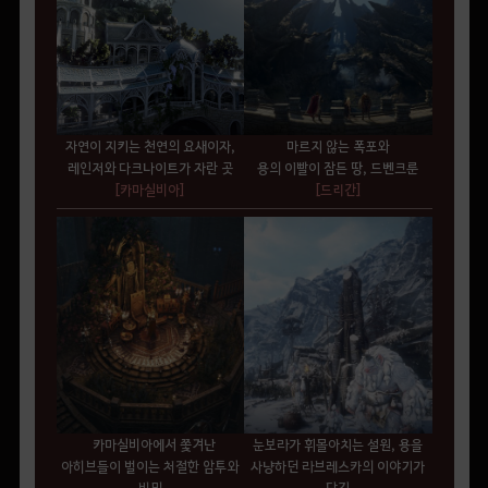
자연이 지키는 천연의 요새이자,
마르지 않는 폭포와
레인저와 다크나이트가 자란 곳
용의 이빨이 잠든 땅, 드벤크룬
[카마실비아
]
[드리간]
카마실비아에서 쫓겨난
눈보라가 휘몰아치는 설원, 용을
아히브들이 벌이는 처절한 암투와
사냥하던 라브레스카의 이야기가
비밀
담긴