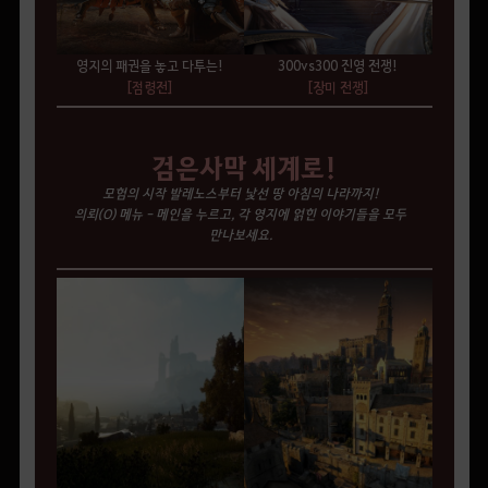
영지의 패권을 놓고 다투는!
300vs300 진영 전쟁!
[점령전]
[장미 전쟁]
검은사막 세계로!
모험의 시작 발레노스부터 낯선 땅 아침의 나라까지!
의뢰(O) 메뉴 - 메인을 누르고, 각 영지에 얽힌 이야기들을 모두
만나보세요.