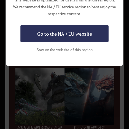
We recommend the NA / EU service region to best enjoy the
마차 동력이 무한대!
respective content.
[레미타롱솜의 동동 램프]
Go to the NA / EU website
나 홀로 도전 & 다른 모험가와
협동!
Stay on the website of this region
월드 우두머리 레이드부터 협동형 던전까지, 웅장한 여정이
시작된다!
흑정령에 잠식된 우두머리 처치!
최고 아이템 획득 기회!