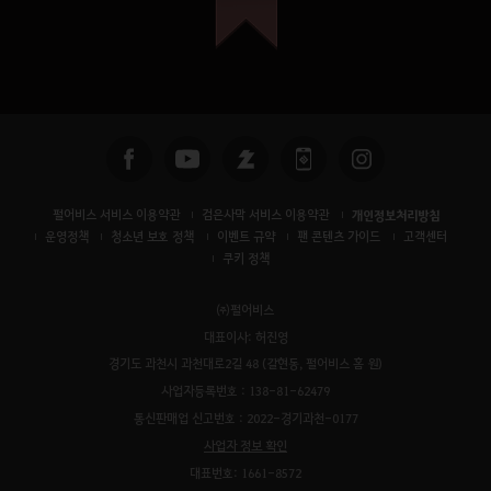
펄어비스 서비스 이용약관
검은사막 서비스 이용약관
개인정보처리방침
운영정책
청소년 보호 정책
이벤트 규약
팬 콘텐츠 가이드
고객센터
쿠키 정책
㈜펄어비스
대표이사: 허진영
경기도 과천시 과천대로2길 48 (갈현동, 펄어비스 홈 원)
사업자등록번호 : 138-81-62479
통신판매업 신고번호 : 2022-경기과천-0177
사업자 정보 확인
대표번호: 1661-8572