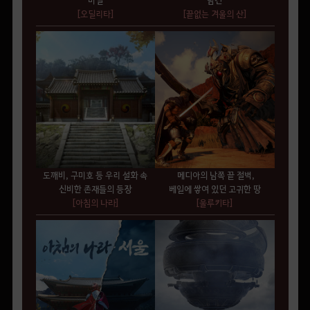
[오딜리타
]
[끝없는 겨울의 산]
도깨비, 구미호 등 우리 설화 속
메디아의 남쪽 끝 절벽,
신비한 존재들의 등장
베일에 쌓여 있던 고귀한 땅
[아침의 나라
]
[울루키타
]