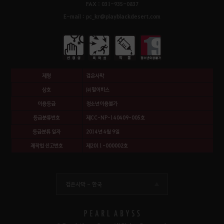
FAX : 031-935-0837
E-mail : pc_kr@playblackdesert.com
제명
검은사막
상호
㈜펄어비스
이용등급
청소년이용불가
등급분류번호
제CC-NP-140409-005호
등급분류 일자
2014년 4월 9일
제작업 신고번호
제2011-000002호
검은사막 -
한국