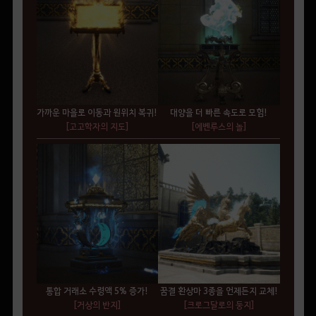
가까운 마을로 이동과 원위치 복귀!
대양을 더 빠른 속도로 모험!
[고고학자의 지도]
[에벤루스의 놀]
통합 거래소 수령액 5% 증가!
꿈결 환상마 3종을 언제든지 교체!
[거상의 반지]
[크로그달로의 둥지]