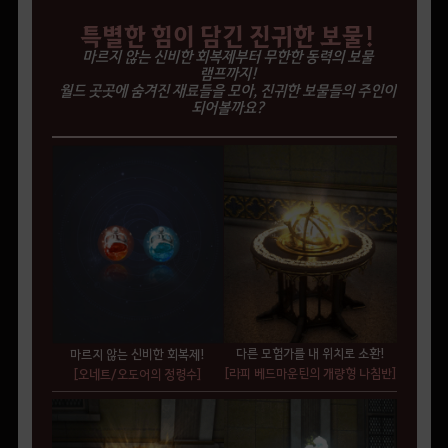
특별한 힘이 담긴 진귀한 보물!
마르지 않는 신비한 회복제부터 무한한 동력의 보물
램프까지!
월드 곳곳에 숨겨진 재료들을 모아, 진귀한 보물들의 주인이
되어볼까요?
다른 모험가를 내 위치로 소환!
마르지 않는 신비한 회복제!
[라피 베드마운틴의 개량형 나침반]
[오네트/오도어의 정령수]