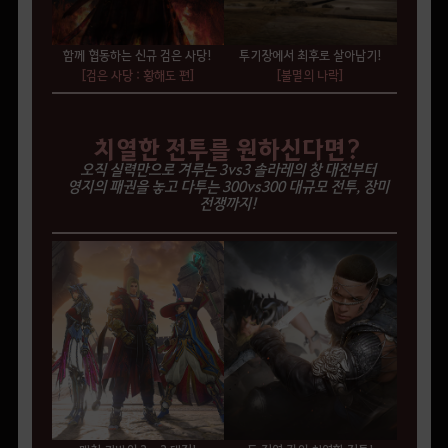
함께 협동하는 신규 검은 사당!
투기장에서 최후로 살아남기!
[검은 사당 : 황해도 편]
[불멸의 나락]
치열한 전투를 원하신다면?
오직 실력만으로 겨루는 3vs3 솔라레의 창 대전부터
영지의 패권을 놓고 다투는 300vs300 대규모 전투, 장미
전쟁까지!