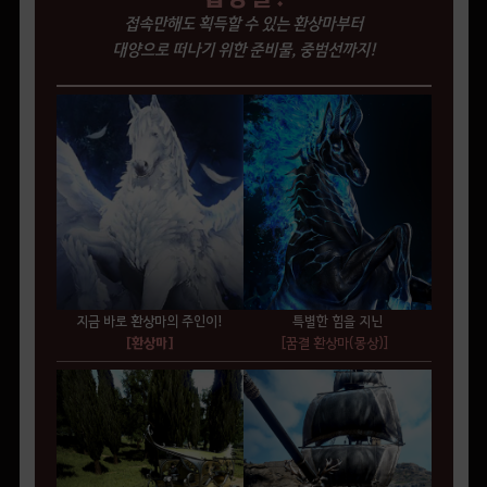
접속만해도 획득할 수 있는 환상마부터
대양으로 떠나기 위한 준비물, 중범선까지!
지금 바로 환상마의 주인이!
특별한 힘을 지닌
[환상마]
[꿈결 환상마(몽상)]