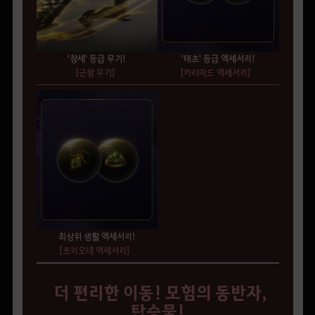
'창세' 등급 무기!
'태초' 등급 액세서리!
[군왕 무기]
[카라자드 액세서리]
최상위 생활 액세서리!
[프리오네 액세서리]
더 편리한 이동! 모험의 동반자,
탑승물!