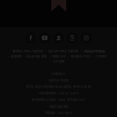
펄어비스 서비스 이용약관
검은사막 서비스 이용약관
개인정보처리방침
운영정책
청소년 보호 정책
이벤트 규약
팬 콘텐츠 가이드
고객센터
쿠키 정책
㈜펄어비스
대표이사: 허진영
경기도 과천시 과천대로2길 48 (갈현동, 펄어비스 홈 원)
사업자등록번호 : 138-81-62479
통신판매업 신고번호 : 2022-경기과천-0177
사업자 정보 확인
대표번호: 1661-8572