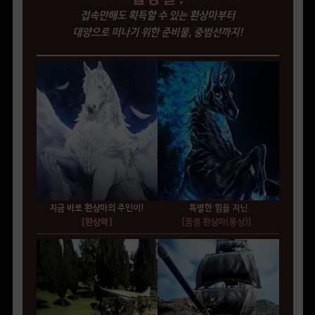
접속만해도 획득할 수 있는 환상마부터
대양으로 떠나기 위한 준비물, 중범선까지!
지금 바로 환상마의 주인이!
특별한 힘을 지닌
[환상마]
[꿈결 환상마(몽상)]