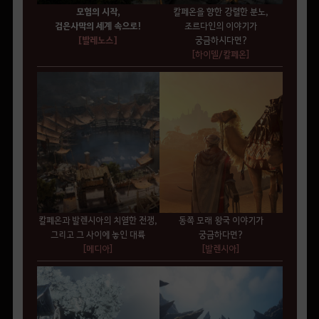
모험의 시작,
칼페온을 향한 강렬한 분노,
검은사막의 세계 속으로!
조르다인의 이야기가
[발레노스]
궁금하시다면?
[하이델/칼페온]
칼페온과 발렌시아의 치열한 전쟁,
동쪽 모래 왕국 이야기가
그리고 그 사이에 놓인 대륙
궁금하다면?
[메디아]
[발렌시아]