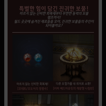
특별한 힘이 담긴 진귀한 보물!
마르지 않는 신비한 회복제부터 무한한 동력의 보물
램프까지!
월드 곳곳에 숨겨진 재료들을 모아, 진귀한 보물들의 주인이
되어볼까요?
다른 모험가를 내 위치로 소환!
마르지 않는 신비한 회복제!
[라피 베드마운틴의 개량형 나침반]
[오네트/오도어의 정령수]