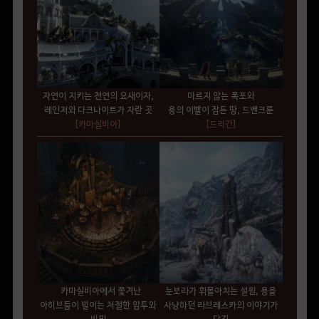
자연이 지키는 천연의 요새이자,
마르지 않는 폭포와
레인저와 다크나이트가 자란 곳
용의 이빨이 잠든 땅, 드벤크룬
[카마실비아
]
[드리간]
카마실비아에서 쫓겨난
눈보라가 휘몰아치는 설원, 용을
아히브들이 벌이는 처절한 암투와
사냥하던 라브레스카의 이야기가
비밀
담긴