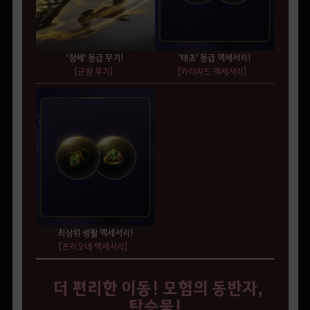
'창세' 등급 무기!
'태초' 등급 액세서리!
[군왕 무기]
[카라자드 액세서리]
최상위 생활 액세서리!
[프리오네 액세서리]
더 편리한 이동! 모험의 동반자,
탑승물!