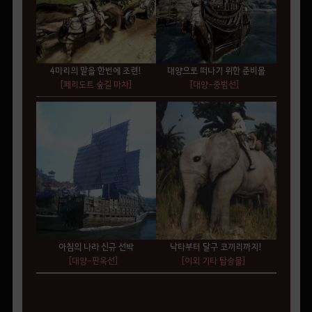
4마리의 말을 한번에 조련!
대양으로 떠나기 위한 준비물
[페리도트 숲길 마차]
[대양-중범선]
아침의 나라 신규 선박
낙타부터 달구 코끼리까지!
[대양-판옥선]
[이외 기타 탑승물]