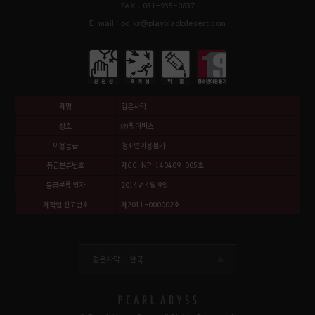
FAX : 031-935-0837
E-mail : pc_kr@playblackdesert.com
제명
검은사막
상호
㈜펄어비스
이용등급
청소년이용불가
등급분류번호
제CC-NP-140409-005호
등급분류 일자
2014년 4월 9일
제작업 신고번호
제2011-000002호
검은사막 -
한국