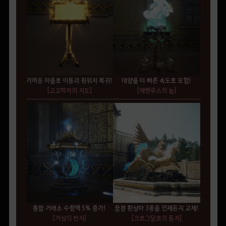
가까운 마을로 이동과 원위치 복귀!
대양을 더 빠른 속도로 모험!
[고고학자의 지도]
[에벤루스의 놀]
통합 거래소 수령액 5% 증가!
꿈결 환상마 3종을 언제든지 교체!
[거상의 반지]
[크로그달로의 둥지]