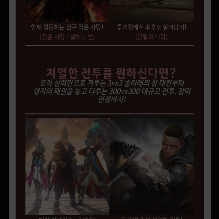
함께 협동하는 신규 검은 사당!
투기장에서 최후로 살아남기!
[검은 사당 : 황해도 편]
[불멸의 나락]
치열한 전투를 원하신다면?
오직 실력만으로 겨루는 3vs3 솔라레의 창 대전부터
영지의 패권을 놓고 다투는 300vs300 대규모 전투, 장미
전쟁까지!