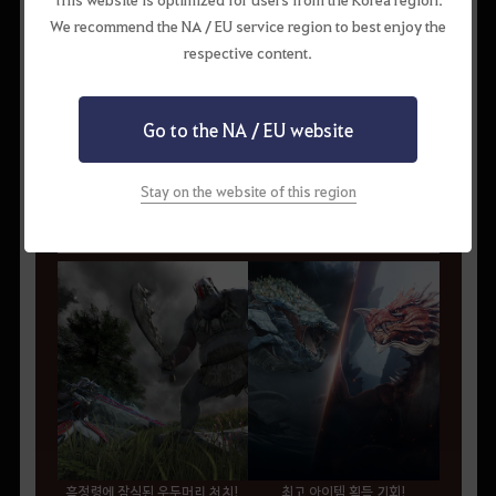
We recommend the NA / EU service region to best enjoy the
마차 동력이 무한대!
respective content.
[레미타롱솜의 동동 램프]
Go to the NA / EU website
나 홀로 도전 & 다른 모험가와
협동!
Stay on the website of this region
월드 우두머리 레이드부터 협동형 던전까지, 웅장한 여정이
시작된다!
흑정령에 잠식된 우두머리 처치!
최고 아이템 획득 기회!