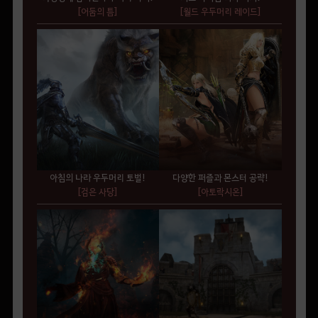
[어둠의 틈]
[월드 우두머리 레이드]
아침의 나라 우두머리 토벌!
다양한 퍼즐과 몬스터 공략!
[검은 사당]
[아토락시온]