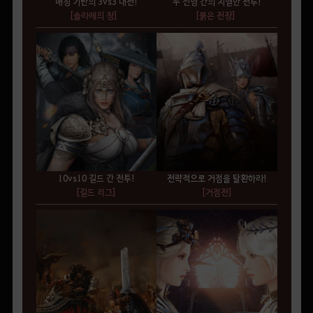
매칭 기반의 3vs3 대전!
두 진영 간의 치열한 전투!
[솔라레의 창]
[붉은 전장]
10vs10 길드 간 전투!
전략적으로 거점을 탈환하라!
[길드 리그]
[거점전]