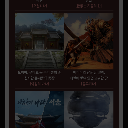
[오딜리타
]
[끝없는 겨울의 산]
도깨비, 구미호 등 우리 설화 속
메디아의 남쪽 끝 절벽,
신비한 존재들의 등장
베일에 쌓여 있던 고귀한 땅
[아침의 나라
]
[울루키타
]