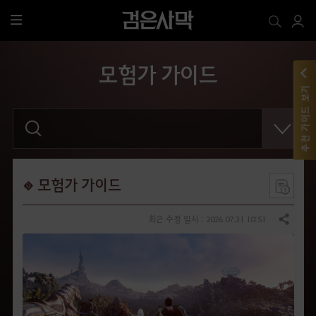
전
체
메
모험가 가이드
뉴
추천 가이드 보기
검
색
어
를
입
력
해
모험가 가이드
주
세
요
최근 수정 일시 : 2026.07.31 10:51
공유하기
.