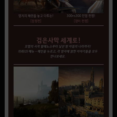
영지의 패권을 놓고 다투는!
300vs300 진영 전쟁!
[점령전]
[장미 전쟁]
검은사막 세계로!
모험의 시작 발레노스부터 낯선 땅 아침의 나라까지!
의뢰(O) 메뉴 - 메인을 누르고, 각 영지에 얽힌 이야기들을 모두
만나보세요.