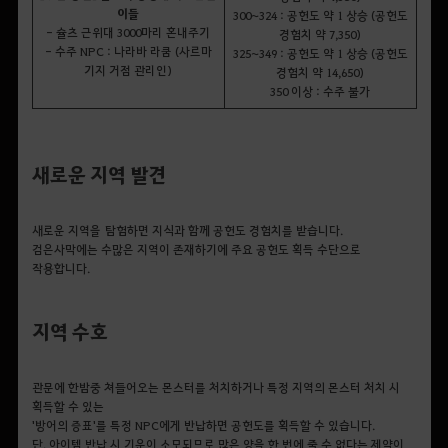
이들
300~324 : 공헌도 약 1 상승 (공헌도
- 슐츠 근위대 3000마리 혼내주기
경험치 약 7,350)
- 수주 NPC : 나라바 라쿰 (사르마
325~349 : 공헌도 약 1 상승 (공헌도
기지 거점 관리인)
경험치 약 14,650)
350 이상 : 수주 불가
새로운 지역 발견
새로운 지역을 탐험하면 지식과 함께 공헌도 경험치를 받습니다.
검은사막에는 수많은 지역이 존재하기에 주요 공헌도 획득 수단으로
작용합니다.
지역 수호
관문에 한밤중 쳐들어오는 몬스터를 처치하거나 특정 지역의 몬스터 처치 시
획득할 수 있는
'방어의 증표'를 특정 NPC에게 반납하면 공헌도를 획득할 수 있습니다.
단, 아이템 반납 시 기운이 소모되므로 많은 양을 한 번에 줄 수 없다는 제약이