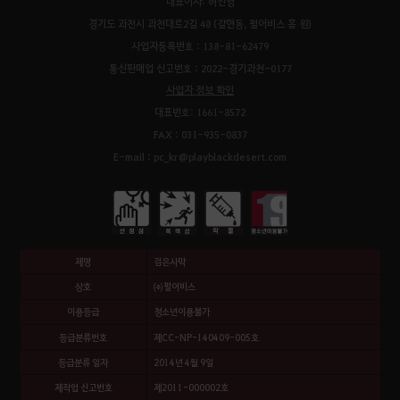
대표이사: 허진영
경기도 과천시 과천대로2길 48 (갈현동, 펄어비스 홈 원)
사업자등록번호 : 138-81-62479
통신판매업 신고번호 : 2022-경기과천-0177
사업자 정보 확인
대표번호: 1661-8572
FAX : 031-935-0837
E-mail : pc_kr@playblackdesert.com
제명
검은사막
상호
㈜펄어비스
이용등급
청소년이용불가
등급분류번호
제CC-NP-140409-005호
등급분류 일자
2014년 4월 9일
제작업 신고번호
제2011-000002호