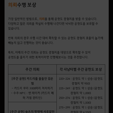
의뢰
수행 보상
가장 일반적인 방법으로,
의뢰
를 통해 공헌도 경험치를 받을 수 있습니다.
다양하고 많은 의뢰를 착실히 수행해 나간다면 넉넉한 공헌도를 보유할 수
있습니다.
반복 의뢰의 경우 수행 시간 대비 획득할 수 있는 공헌도 경험치 효율이 높기에
빼놓지 않고 진행하는 것이 좋습니다.
특히, 아래의 주간 의뢰는 공헌도 경험치를 대량으로 획득할 수 있어
공헌도를 올리기 위한 목적이라면 진행해보시는 것을 추천합니다.
주간 의뢰
각 사냥터별 주간 공헌도 보상
[주간 공헌] 카드리를 물들인 검은
220~224 : 공헌도 약 1 상승 (공헌도
힘
경험치 약 950)
- 카드리 무리 3000마리 처치하기
225~249 : 공헌도 약 1 상승 (공헌도
- 수주 NPC : 앤 레이커 (카드리 폐
경험치 약 1,000)
허 거점 관리인)
250~274 : 공헌도 약 1 상승 (공헌도
경험치 약 1,500)
275~299 : 공헌도 약 1 상승 (공헌도
[주간 공헌] 슐츠의 망령에 사로잡힌
경험치 약 4,350)