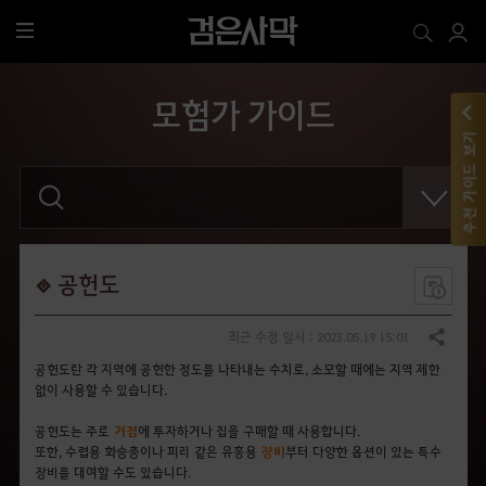
전
체
메
모험가 가이드
뉴
추천 가이드 보기
검
색
어
를
입
력
해
공헌도
주
세
요
최근 수정 일시 : 2023.05.19 15:01
공유하기
.
공헌도란 각 지역에 공헌한 정도를 나타내는 수치로, 소모할 때에는 지역 제한
없이 사용할 수 있습니다.
공헌도는 주로
거점
에 투자하거나 집을 구매할 때 사용합니다.
또한, 수렵용 화승총이나 피리 같은 유흥용
장비
부터 다양한 옵션이 있는 특수
장비를 대여할 수도 있습니다.