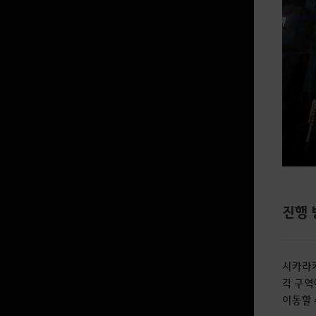
진행 
시카라
각 구역
이동할 