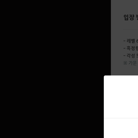
입장 
- 레벨 
- 흑정령
- 각성
※ 가문
시카라키