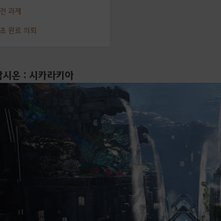
도전 과제
최초 완료 의뢰
시온 : 시카라키아