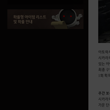
확률형 아이템 리스트
및 확률 안내
아토락시
시카라
있는 아
최종 구
1회 획
주간 보
시카라키
가문 단