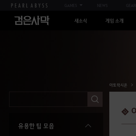
GAMES
NEWS
GEAR
황실 납품
황금 인장
새소식
게임 소개
사막
악기 연주 (미니 게임)
그믐달 그랑프리
푸른 갈기 사자의 장원
장원 가구와 조형물(실외)
장원 가구와 조형물(실내)
아토락시온
검
장원 가구와 조형물(실내/실외 공용)
색
어
생활 레벨별 요구 경험치
를
입
력
유용한 팁 모음
해
주