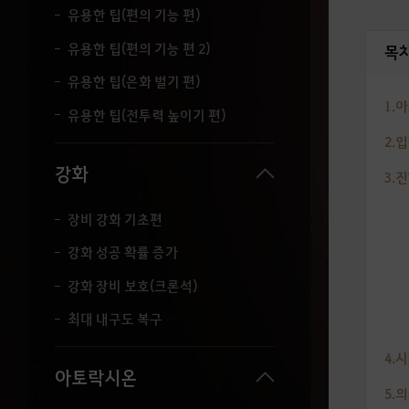
세
유용한 팁(편의 기능 편)
요
유용한 팁(편의 기능 편 2)
.
목
유용한 팁(은화 벌기 편)
1.
유용한 팁(전투력 높이기 편)
2.
강화
3.
장비 강화 기초편
강화 성공 확률 증가
강화 장비 보호(크론석)
최대 내구도 복구
4.
아토락시온
5.