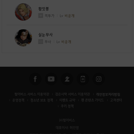
황잇뽕
격투가
Lv
비공개
실눈무사
무사
Lv
비공개
펄어비스 서비스 이용약관
검은사막 서비스 이용약관
개인정보처리방침
운영정책
청소년 보호 정책
이벤트 규약
팬 콘텐츠 가이드
고객센터
쿠키 정책
㈜펄어비스
대표이사: 허진영