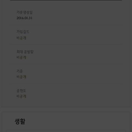
가문생성일
2016.01.31
가입길드
비공개
최대 공방합
비공개
기운
비공개
공헌도
비공개
생활