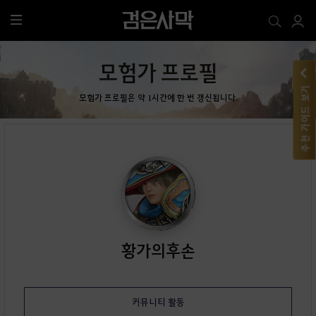
전
체
메
모험가 프로필
뉴
추천 가이드 보기
모험가 프로필은 약 1시간에 한 번 갱신됩니다.
황가의후손
커뮤니티 활동