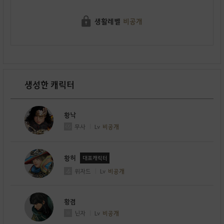
생활레벨
비공개
생성한 캐릭터
황낙
무사
Lv
비공개
황허
대표캐릭터
위자드
Lv
비공개
황겸
닌자
Lv
비공개