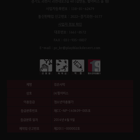
경기도 과천시 과천대로2길 48 (갈현동, 펄어비스 홈 원)
사업자등록번호 : 138-81-62479
통신판매업 신고번호 : 2022-경기과천-0177
사업자 정보 확인
대표번호: 1661-8572
FAX : 031-935-0837
E-mail : pc_kr@playblackdesert.com
제명
검은사막
상호
㈜펄어비스
이용등급
청소년이용불가
등급분류번호
제CC-NP-140409-005호
등급분류 일자
2014년 4월 9일
제작업 신고번호
제2011-000002호