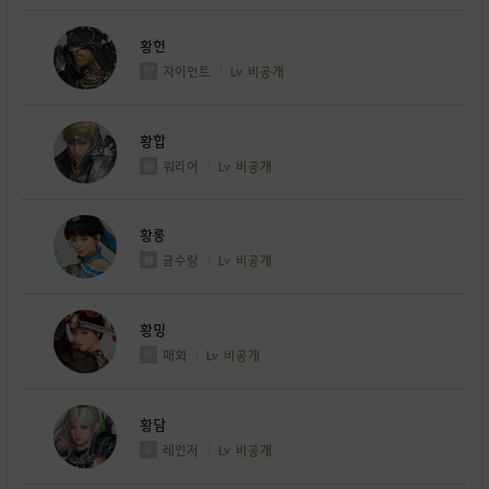
황헌
자이언트
Lv
비공개
황합
워리어
Lv
비공개
황롱
금수랑
Lv
비공개
황밍
매화
Lv
비공개
황담
레인저
Lv
비공개