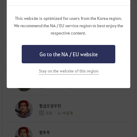
샤이
Lv
비공개
This website is optimized for users from the Korea region.
We recommend the NA / EU service region to best enjoy the
황산군
respective content.
위자드
Lv
비공개
황투리
Go to the NA / EU website
위자드
Lv
비공개
Stay on the website of this region
황돼지
위자드
Lv
비공개
황금오랑우탄
오공
Lv
비공개
황뚜뚜