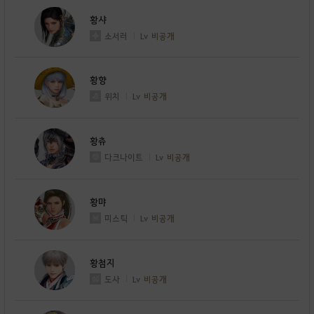
황샤
소서러
Lv
비공개
황향
위치
Lv
비공개
황츄
다크나이트
Lv
비공개
황먀
미스틱
Lv
비공개
황첨지
도사
Lv
비공개