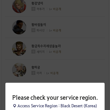
황강냉이
격투가
Lv
비공개
황바람돌이
하사신
Lv
비공개
황금독수리세상을놀라
세이지
Lv
비공개
황하궁
아처
Lv
비공개
황근육
워리어
Lv
비공개
Please check your service region.
Access Service Region : Black Desert (Korea)
황가의어부