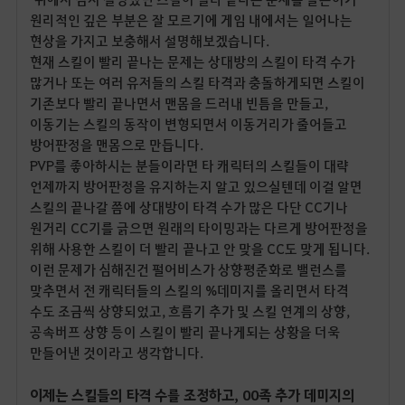
원리적인 깊은 부분은 잘 모르기에 게임 내에서는 일어나는
현상을 가지고 보충해서 설명해보겠습니다.
현재 스킬이 빨리 끝나는 문제는 상대방의 스킬이 타격 수가
많거나 또는 여러 유저들의 스킬 타격과 충돌하게되면 스킬이
기존보다 빨리 끝나면서 맨몸을 드러내 빈틈을 만들고,
이동기는 스킬의 동작이 변형되면서 이동거리가 줄어들고
방어판정을 맨몸으로 만듭니다.
PVP를 좋아하시는 분들이라면 타 캐릭터의 스킬들이 대략
언제까지 방어판정을 유지하는지 알고 있으실텐데 이걸 알면
스킬의 끝나갈 쯤에 상대방이 타격 수가 많은 다단 CC기나
원거리 CC기를 긁으면 원래의 타이밍과는 다르게 방어판정을
위해 사용한 스킬이 더 빨리 끝나고 안 맞을 CC도 맞게 됩니다.
이런 문제가 심해진건 펄어비스가 상향평준화로 밸런스를
맞추면서 전 캐릭터들의 스킬의 %데미지를 올리면서 타격
수도 조금씩 상향되었고, 흐름기 추가 및 스킬 연계의 상향,
공속버프 상향 등이 스킬이 빨리 끝나게되는 상황을 더욱
만들어낸 것이라고 생각합니다.
이제는 스킬들의 타격 수를 조정하고, 00족 추가 데미지의