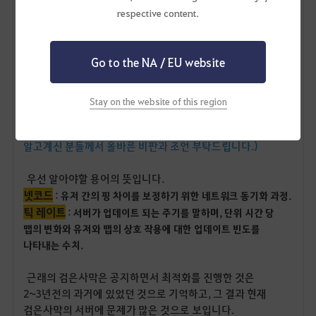
respective content.
넷코드 판정과
틱레이트 개선
Go to the NA / EU website
(컴퓨터를 깊이 알지 못하는 글쓴이가 검은사막을 오래하면서
Stay on the website of this region
많은 문제들을 겪어보고 해당 내용들이 영향을 주는 것 같아
검색으로 찾아보고 끄적여보는 비 전문적인 내용입니다. 잘
알고계신 분들께서 올바른 비판과 조언 부탁드립니다.)
우선 알아야할 용어의 뜻입니다.
넷코드
:
유저 간의 핑 차이를 보정하기 위한 네트워크 동기화 과정.
틱 레이트
:
서버가 업데이트 되는 주기를 말하며, 단위 시간 당
맵의 변화와 유저와 맵의 상호 작용에 대한 업데이트 빈도를
나타내는 수치.
근래의 검은사막은 공지하면서 최적화를 진행한 것은
2~3년전의 과거에 있었던 것으로 기억하고, 그 결과 현재
검은사막의 서버에 문제가 많은 것으로 보입니다.