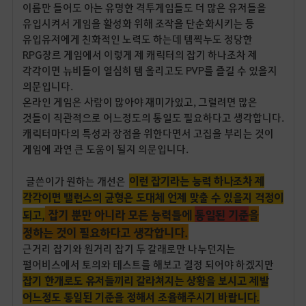
이름만 들어도 아는 유명한 격투게임들도 더 많은 유저들을
유입시켜서 게임을 활성화 위해 조작을 단순화시키는 등
유입유저에게 친화적인 노력도 하는데 템찍누도 정당한
RPG장르 게임에서 이렇게 제 캐릭터의 잡기 하나조차 제
각각이면 뉴비들이 열심히 템 올리고도 PVP를 즐길 수 있을지
의문입니다.
온라인 게임은 사람이 많아야 재미가있고, 그럴려면 많은
것들이 직관적으로 어느정도의 통일도 필요하다고 생각합니다.
캐릭터마다의 특성과 장점을 위한다면서 고집을 부리는 것이
게임에 과연 큰 도움이 될지 의문입니다.
이런 잡기라는 능력 하나조차 제
글쓴이가 원하는 개선은
각각이면 밸런스의 균형은 도대체 언제 맞출 수 있을지 걱정이
잡기 뿐만 아니라 모든 능력들에
통일된 기준
을
되고,
정하는 것이 필요하다고 생각합니다.
근거리 잡기와 원거리 잡기 두 갈래로만 나누던지는
펄어비스에서 토의와 테스트를 해보고 결정 되어야 하겠지만
잡기 한개로도 유저들끼리 갈라쳐지는 상황을 보시고 제발
어느정도 통일된 기준을 정해서 조율해주시기 바랍니다.