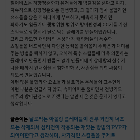
펄어비스는 하향평준화가 유저들에게 박탈감을 준다고 여겨,
지속적으로 상향평준화를 진행했고, 그 결과가 점차 불합리한
요소들을 많은 캐릭터에게 부여하고, 예측하지 못하면
피하기도 힘들거나 광범위한 범위로 방어판정과 CC기를 가진
스킬들로 상향시켜 날로 먹는 플레이를 만들어냈습니다.
그리고 과도한 캐릭터의 특성과 각 캐릭터들의 특수한
스킬들을 너프하면서 다양한 능력을 끌어올려 수싸움과 재미를
주는 방법을 택하지 않고, 오히려 특수 스킬들에 더욱 의존하는
플레이로 만들면서 빈틈도 없게 만들어내어 상대방의 실수가
나올 때까지 인내심을 시험해야하고, 자존심을 위한 싸움이
되도록 만들었습니다.
이런 많은 불합리한 요소들과 날로먹는 문제들이 그득한데
이런 부분은 언급하지 않고, 슈퍼아머를 줄이면서 전방가드
위주의 방어판정으로 가겠다는 말만 나온 것은 문제가 있다고
생각합니다.
날로먹는 아몰랑 플레이들이 전부 과감히 너프
글쓴이는
또는 삭제되서 심리전이 작용되는 재밌는 방법의 PVP가
되어야한다고 생각하며, 사기적인 스킬들을 주제로