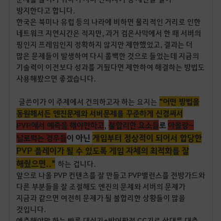
방지한다고 합니다.
한국은 북미나 유럽 등의 나라에 비하면 물리적인 거리로 인한
네트워크 지연시간은 적지만, 과거 검은사막에서 한 때 서버의
핑인지 프레임인지 정확하지 않지만 제한했었고, 결과는 더
많은 문제들이 발생하여 다시 롤백한 것으로 들었는데 지금의
기술력이 이전보다 성과를 거뒀다면 제한하여 해결하는 방법도
사용해봤으면 좋겠습니다.
"어떤 방법을
글쓴이가 이 주제에서 건의하고자 하는 요지는
동원해서든 엔진문제와 서버문제를 꾸준하게 신경써서
PVP에서 예측을 해야만하고
,
불합리한 요소들
로
아몰랑~
아닌
게임
부터
정상적이 되어서 합당한
날로먹는 경우들
이
PVP 플레이가 될 수 있도록 게임 자체의 최적화를 잘
해줬으면.."
하는 겁니다.
앞으로 나올 PVP 컨텐츠를 잘 만들고 PVP밸런스를 전방가드와
다른 부분들을 잘 조절해도 엔진의 문제와 서버의 문제가
지금과 같으면 여전히 문제가 될 불합리한 상황들이 많을
것입니다.
예측해야만 하는 빠른 대쉬기+방어판정 CC기로 상대를 대충