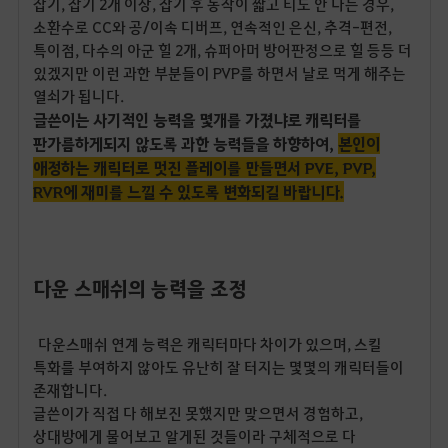
잡기, 잡기 2개 이상, 잡기 후 동작이 짧고 티도 안 나는 경우,
소환수로 CC와 공/이속 디버프, 연속적인 은신, 추격-편전,
특이점, 다수의 아군 힐 2개, 슈퍼아머 방어판정으로 힐 등등 더
있겠지만 이런 과한 부분들이 PVP를 하면서 날로 먹게 해주는
열쇠가 됩니다.
글쓴이는 사기적인 능력을 몇개를 가졌냐로 캐릭터를
판가름하게되지 않도록 과한 능력들을 하향하여,
본인이
애정하는 캐릭터로 멋진 플레이를 만들면서 PVE, PVP,
RVR에 재미를 느낄 수 있도록 변화되길 바랍니다.
다운 스매쉬의 능력을 조정
다운스매쉬 연계 능력은 캐릭터마다 차이가 있으며, 스킬
특화를 부여하지 않아도 유난히 잘 터지는 몇몇의 캐릭터들이
존재합니다.
글쓴이가 직접 다 해보진 못했지만 맞으면서 경험하고,
상대방에게 물어보고 알게된 것들이라 구체적으로 다