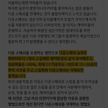
서술하는데엔 어려움이 있습니다.
하지만 글쓴이 뿐만아니라 PVP를 좋아하시는 많은 분들이
다운 스매쉬를 연계하는 것이 불합리하다고 느끼고 있습니다.
다운스매쉬는 검은사막 공식홈페이지 모험가 가이드에 타격
수를 적용받지 않는다고 나와있지만, 잘 터지는 캐릭터들이
존재하고, 지금까지 봐왔던 검은사막은 업데이트를 하면
건드리지 않은 다른 사항에도 버그들이 발생하던 게임이였으니
충분히 버그가 발생했을 수 있다고 생각합니다.
다운 스매쉬를 조정하는 방안으로
다운스매쉬 능력은
캐릭터마다 1개의 스킬에만 방어판정과 같이 부여해주고,
성공확률은 100%, 최대 CC카운트는 1번으로 15~20초의
면역 시간을 두고 스킬특화 다운스매쉬는 삭제되면
좋겠습니다.
위의 내용처럼 쓴 이유는 다운스매쉬로 스킬을 좀 더 우겨넣을
수 있는 것으로 많은 스킬을 콤보 안에서 사용해야 데미지,
손맛, 멋을 줄 수 있는 캐릭터들도 있어서 입니다.
제 의견은 그냥 저의 의견이기에 합당한 이유로 공평한
방법으로만 개선 된다면 다운스매쉬를 삭제하는 방법도