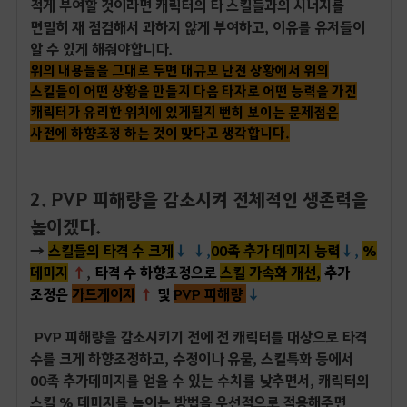
적게 부여할 것이라면 캐릭터의 타 스킬들과의 시너지를
면밀히 재 점검해서 과하지 않게 부여하고, 이유를 유저들이
알 수 있게 해줘야합니다.
위의 내용들을 그대로 두면 대규모 난전 상황에서 위의
스킬들이 어떤 상황을 만들지 다음 타자로 어떤 능력을 가진
캐릭터가 유리한 위치에 있게될지 뻔히 보이
는 문제점은
사전에 하향조정 하는 것이 맞다고 생각
합니다.
2. PVP 피해량을 감소시켜 전체적인 생존력을
높이겠다.
→
스킬들의 타격 수 크게
↓
↓,
00족 추가 데미지 능력
↓,
%
데미지
↑
,
타격 수 하향조정으로
스킬 가속화 개선,
추가
조정은
가드게이지
↑
및
PVP 피해량
↓
PVP 피해량을 감소시키기 전에 전 캐릭터를 대상으로 타격
수를 크게 하향조정하고, 수정이나 유물, 스킬특화 등에서
00족 추가데미지를 얻을 수 있는 수치를 낮추면서, 캐릭터의
스킬 % 데미지를 높이는 방법을 우선적으로 적용해주면