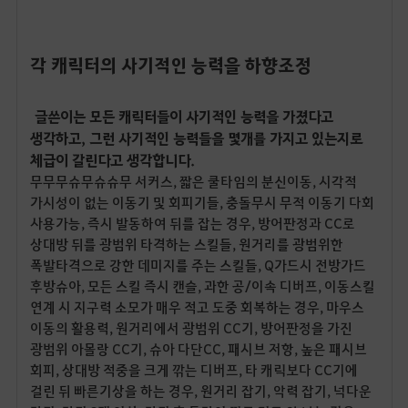
각 캐릭터의
사기적인 능력을 하향조정
글쓴이는 모든 캐릭터들이 사기적인 능력을 가졌다고
생각하고, 그런 사기적인 능력들을 몇개를 가지고 있는지로
체급이 갈린다고 생각합니다.
무무무슈무슈슈무 서커스, 짧은 쿨타임의 분신이동, 시각적
가시성이 없는 이동기 및 회피기들, 충돌무시 무적 이동기 다회
사용가능, 즉시 발동하여 뒤를 잡는 경우, 방어판정과 CC로
상대방 뒤를 광범위 타격하는 스킬들, 원거리를 광범위한
폭발타격으로 강한 데미지를 주는 스킬들, Q가드시 전방가드
후방슈아, 모든 스킬 즉시 캔슬, 과한 공/이속 디버프, 이동스킬
연계 시 지구력 소모가 매우 적고 도중 회복하는 경우, 마우스
이동의 활용력, 원거리에서 광범위 CC기, 방어판정을 가진
광범위 아몰랑 CC기, 슈아 다단CC, 패시브 저항, 높은 패시브
회피, 상대방 적중을 크게 깎는 디버프, 타 캐릭보다 CC기에
걸린 뒤 빠른기상을 하는 경우, 원거리 잡기, 악력 잡기, 넉다운