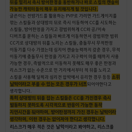
뒤를 멀리서 즉시 방어판정을 동반하거나 바로 스킬의 캔슬이
가능한 캐릭터들이 매우 유리해지게 될 것입니다.
글쓴이는 전방가드를 활용하는 PVP로 가려면 가드게이지를
깎는 스킬들과 상대방의 뒤로 즉시 이동하여 CC를 시도하는
스킬들, 방어판정을 가지고 광범위하게 CC와 공/이속
디버프를 묻히는 스킬들과 빠르게 이동하면서 광범위한 범위
CC기로 상대방의 뒤를 노리는 스킬들, 충돌무시 무적판정
이동기를 다수 가졌는데 심지어 캔슬능력까지 갖춘 경우, 무적
이동기에 충돌무시 판정을 가지고 지구력이 마를 때까지 사용
가능한 경우, 즉발적으로 이동하지 못해도 매우 좋은 판정과
리스크가 없는 수준으로 먼 거리에서부터 적 뒤를 노리고
소위
스킬을 사용해 딜찍과 심리전 압박에서 유리한 경우 등등
날먹이라고 부를 수 있는 모든 경우가 너프
되
어야한다고
생각
합니다.
특히 상대방의 뒤를 잡는 스킬들은 CC를 가진경우 즉시
발동하지 못하도록 시각적으로 반응이 가능한 동작
지연시간을 둬야하며, 방어판정까지 가진 경우는 날먹이라
생각하며, 이런 경우는 없어져야 한다고 생각합니다.
날먹
리스크가 매우 적은 것은
이라고 봐야하고, 리스크를