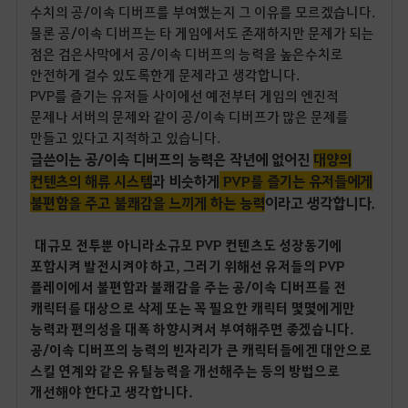
수치의 공/이속 디버프를 부여했는지 그 이유를 모르겠습니다.
물론 공/이속 디버프는 타 게임에서도 존재하지만 문제가 되는
점은 검은사막에서 공/이속 디버프의 능력을 높은수치로
안전하게 걸수 있도록한게 문제라고 생각합니다.
PVP를 즐기는 유저들 사이에선 예전부터 게임의 엔진적
문제나 서버의 문제와 같이 공/이속 디버프가 많은 문제를
만들고 있다고 지적하고 있습니다.
글쓴이는 공/이속 디버프의 능력은 작년에 없어진
대양의
컨텐츠의 해류 시스템
과 비슷하게
PVP를 즐기는 유저들에게
불편함을 주고 불쾌감을 느끼게 하는 능력
이라고 생각
합니다.
대규모 전투뿐 아니라 소규모 PVP 컨텐츠도 성장동기에
포함시켜 발전시켜야 하고, 그러기 위해선 유저들의 PVP
플레이에서 불편함과 불쾌감을 주는 공/이속 디버프를 전
캐릭터를 대상으로 삭제 또는 꼭 필요한 캐릭터 몇몇에게만
능력과 편의성을 대폭 하향시켜서 부여해주면 좋겠습니다.
공/이속 디버프의 능력의 빈자리가 큰 캐릭터들에겐 대안으로
스킬 연계와 같은 유틸능력을 개선해주는 등의 방법으로
개선해야 한다고 생각합니다.