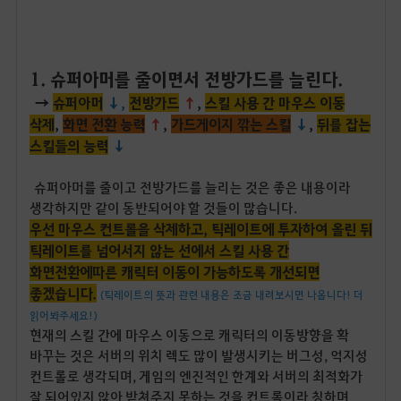
1. 슈퍼아머를 줄이면서 전방가드를 늘린다.
→
슈퍼아머
↓,
전방가드
↑
,
스킬 사용 간 마우스 이동
삭제
,
화면 전환 능력
↑
,
가드게이지 깎는 스킬
↓
,
뒤를 잡는
스킬들의 능력
↓
슈퍼아머를 줄이고 전방가드를 늘리는 것은 좋은 내용이라
생각하지만 같이 동반되어야 할 것들이 많습니다.
우선 마우스 컨트롤을 삭제하고, 틱레이트에 투자하여 올린 뒤
틱레이트를 넘어서지 않는 선에서 스킬 사용 간
화면전환에따른 캐릭터 이동이 가능하도록 개선되면
좋겠습니다.
(틱레이트의 뜻과 관련 내용은 조금 내려보시면 나옵니다! 더
읽어봐주세요!)
현재의 스킬 간에 마우스 이동으로 캐릭터의 이동방향을 확
바꾸는 것은 서버의 위치 렉도 많이 발생시키는 버그성, 억지성
컨트롤로 생각되며, 게임의 엔진적인 한계와 서버의 최적화가
잘 되어있지 않아 받쳐주지 못하는 것을 컨트롤이라 칭하며