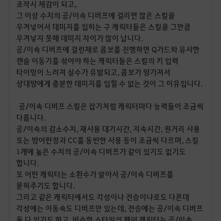
조작시 체감이 되고,
그 이상 수치의 공/이속 디버프에 걸리면 많은 스킬을
우겨넣어서 데미지를 입히는 구 캐릭터들은 스킬을 그만큼
우겨넣지 못해 데미지 차이가 많이 납니다.
공/이속 디버프에 걸린채로 콤보를 진행하면 Q가드와 유사한
캔슬 이동기를 섞어야 하는 캐릭터들은 스킬의 키 입력
타이밍이 느려져 실수가 유발되고, 콤보가 망가져서
상대방에게 충분한 데미지를 입힐 수 없는 것이 그 이유입니다.
공/이속 디버프 스킬은 잡기처럼 캐릭터마다 능력들이 조금씩
다릅니다.
공/이속의 감소수치, 재사용 대기시간, 지속시간, 원거리 사용
또는 방어판정과 CC를 동반한 사용 등이 조금씩 다르며, 스킬
1개에 높은 수치의 공/이속 디버프가 같이 있기도 없기도
합니다.
또 어떤 캐릭터는 소환수가 알아서 공/이속 디버프를
묻혀주기도 합니다.
그리고 같은 캐릭터에서도 각성이나 전승이냐로도 다른데
각성에는 이동속도 디버프만 있는데, 전승에는 공/이속 디버프
둘 다 있기도 하고, 비슷한 스타일의 페어 캐릭터는 공/이속