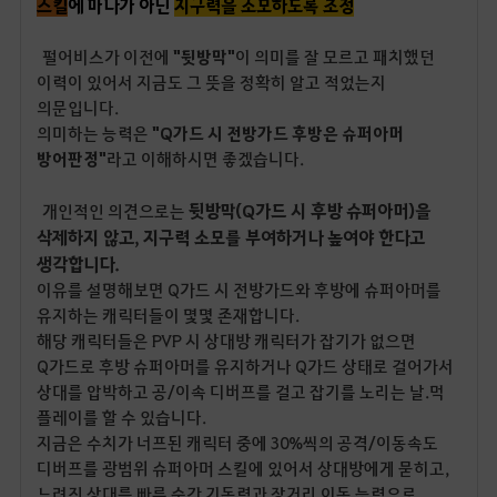
스킬
에 마나가 아닌
지구력을 소모하도록 조정
펄어비스가 이전에
"뒷방막"
이 의미를 잘 모르고 패치했던
이력이 있어서 지금도 그 뜻을 정확히 알고 적었는지
의문입니다.
의미하는 능력은
"Q가드 시 전방가드 후방은 슈퍼아머
방어판정"
라고 이해하시면 좋겠습니다.
뒷방막(Q가드 시 후방 슈퍼아머)을
개인적인 의견으로는
삭제하지 않고
지구력 소모를 부여하거나 높여야 한다고
,
생각합니다.
이유를 설명해보면 Q가드 시 전방가드와 후방에 슈퍼아머를
유지하는 캐릭터들이 몇몇 존재합니다.
해당 캐릭터들은 PVP 시 상대방 캐릭터가 잡기가 없으면
Q가드로 후방 슈퍼아머를 유지하거나 Q가드 상태로 걸어가서
상대를 압박하고 공/이속 디버프를 걸고 잡기를 노리는 날.먹
플레이를 할 수 있습니다.
지금은 수치가 너프된 캐릭터 중에 30%씩의 공격/이동속도
디버프를 광범위 슈퍼아머 스킬에 있어서 상대방에게 묻히고,
느려진 상대를 빠른 순간 기동력과 장거리 이동 능력으로