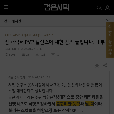
전
체
메
건의 게시판
뉴
추천 가이드 보기
#버그
#PVP
#거점전
#점령전
#클래스
전 캐릭터 PVP 밸런스에 대한 건의 글입니다. [1부]
Devil-KR
2024.01.22 23:13
5293
23
121
10
공유하기
즐
겨
최근 수정 일시 :
2024.02.04 01:22
찾
기
저번 연구소 공지사항에서 채택된 2번 안건의 내용을 좀 많이
수정 해야한다고 생각합니다.
"상대적으로 강한 캐릭터들을
글쓴이가 바라는 주된 방향은
선행적으로 하향조정하면서
불합리한 능력
과
날.먹
이라
불리는 스킬들을 하향조정 또는 삭제"
입니다.