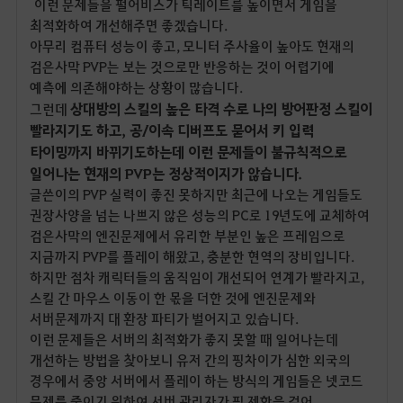
이런 문제들을 펄어비스가 틱레이트를 높이면서 게임을
최적화하여 개선해주면 좋겠습니다.
아무리 컴퓨터 성능이 좋고, 모니터 주사율이 높아도 현재의
검은사막 PVP는 보는 것으로만 반응하는 것이 어렵기에
예측에 의존해야하는 상황이 많습니다.
상대방의 스킬의 높은 타격 수로 나의 방어판정 스킬이
그런데
빨라지기도 하고, 공/이속 디버프도 묻어서 키 입력
타이밍까지 바뀌기도하는데 이런 문제들이 불규칙적으로
일어나는 현재의 PVP는 정상적이지가 않습니다.
글쓴이의 PVP 실력이 좋진 못하지만 최근에 나오는 게임들도
권장사양을 넘는 나쁘지 않은 성능의 PC로 19년도에 교체하여
검은사막의 엔진문제에서 유리한 부분인 높은 프레임으로
지금까지 PVP를 플레이 해왔고, 충분한 현역의 장비입니다.
하지만 점차 캐릭터들의 움직임이 개선되어 연계가 빨라지고,
스킬 간 마우스 이동이 한 몫을 더한 것에 엔진문제와
서버문제까지 대 환장 파티가 벌어지고 있습니다.
이런 문제들은 서버의 최적화가 좋지 못할 때 일어나는데
개선하는 방법을 찾아보니 유저 간의 핑차이가 심한 외국의
경우에서 중앙 서버에서 플레이 하는 방식의 게임들은 넷코드
문제를 줄이기 위하여 서버 관리자가 핑 제한을 걸어