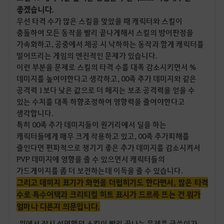
좋겠습니다.
우선 타격 수가 많은 스킬을 맞았을 때 캐릭터와 스킬이
충돌하여 모든 동작을 빨리 끝나게해서 스킬의 방어판정을
가속화하고, 공중에서 체공 시 낙하하는 동작과 함게 캐릭터를
떨어뜨리는 게임의 엔진적인 문제가 있습니다.
이런 부분을 문제로 스킬의 타격 수를 대폭 감소시키면서 %
데미지를 높여야한다고 생각하고, 00족 추가 데미지와 같은
공격력 1보다 낮은 값으로 더 해지는 보조 공격력을 얻을 수
있는 수치를 대폭 하향조정하여 영향력을 줄여야한다고
생각합니다.
특히 00족 추가 데미지들이 원거리에서 딜을 하는
캐릭터들에게 매우 크게 작용하고 있고, 00족 추가피해를
줄인다면 편파적으로 챙기기 좋은 추가 데미지를 감소시켜서
PVP 데미지에 영향을 줄 수 있으면서 캐릭터들의
가드게이지를 좀 더 보전하는데 이득을 줄 수 있습니다.
그리고 데미지 표기가 화면을 더럽히기도 한다면서, 많은 타격
수로 특수어택과 크리티컬 히트 표시가 드르륵 뜨는 건 뭐가
얼마나 다른지 의문입니다.
위에서 잠시 설명했던 스킬이 빨리 끝나는 문제를 글쓴이가