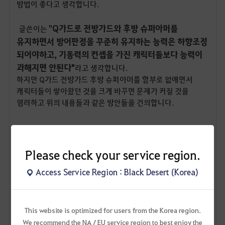
방법이 좋다고 생각합니다.
Q가드로 전방가드와 후방 슈퍼아머를
"
글쓴이는
유지하면서 방어판정을 꾸준히 유지하는 능력은 하향조정
되어야하고, 기동력의 컨셉을 가진 캐릭터들보다 능력이
과해지면 안된다"
라고 생각합니다.
하지만 Q가드 전방가드 후방 슈퍼아머를 함부로 없애면서
캐릭터들이 쌓아왔던 것을 크게 바꾸면 문제가 커질 것을
염려하고 위의 내용들과 같은 방안들을 건의합니다.
2안의 방향성을 제 개인적인 생각으로 내용을 수정하고
추가해서 구색을 맞춰봤습니다.
Please check your service region.
하지만 제 개인적인 의견이 다 맞는 것도 아니기때문에 더 좋은
Access Service Region : Black Desert (Korea)
방향이 있으면 그 내용으로 적용이 됬으면 좋겠습니다.
그리고 이 내용 외에도 조정해야할 부분이 많은 것같아서 더
적어봤습니다.
보시는데 힘드시겠지만 조금만 더 읽어주십셔.. ( _ _ )
This website is optimized for users from the Korea region.
We recommend the NA / EU service region to best enjoy the