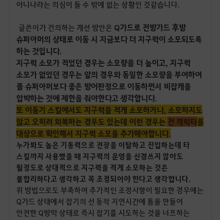
아니냐라는 의심이 들 수 밖에 없는 상황인 것같습니다.
Q가드로 전방가드 후방
글쓴이가 건의하는 개선 방안은
슈퍼아머의 상태로 이동 시 지금보다 더 지구력이 소모되도록
하는 것입니다.
지구력 소모가 적었던 경우는 소모량을 더 높이고, 지구력
소모가 없었던 경우는 앞의 경우와 동일한 소모량을 부여하여
풀 슈퍼아머보다 좋은 방어판정으로 이동하면서 비잡캐를
압박하는 것에 제한을 줘야한다고 생각합니다.
또 이동기 스킬에서도 지구력을 적게 소모하거나, 소모하지도
않고 오히려 회복하는 경우도 있는데 이런 경우는
전 캐릭터
를
대상으로 확인해서 지구력 소모를 추가해야합니다.
누가봐도 높은 기동력으로 전장을 이탈하고 진입하는데 타
스킬까지 사용했을 때 지구력의 운영을 신경쓰지 않아도
될정도로 상대적으로 지구력을 적게 소모하는 것은
불합리하다고 생각하고 꼭 조정되어야 한다고 생각합니다.
위 방법으로도 부족하여 추가적인 조정사항이 필요한 경우에는
Q가드 상태에서 잡기의 선 동작 지연시간에 틈을 만들어
안전한 Q방막 상태로 즉시 잡기를 시도하는 것을 너프하는