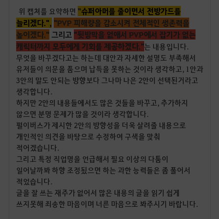
"
슈
퍼아머를 줄이면서 전방가드를
위 캡쳐를 요약하면
늘리겠다.",
"PVP 피해량을 감소시켜 전체적인 생존력을
높이겠다."
그리고
"뒷방막을 없애서 PVP에서 잡기가 없는
캐릭터까지 모두에게 기회를 제공하겠다."
는 내용입니다.
무엇을 바꾸겠다고는 하는데 대안과 자세한 설명도 부족해서
유저들이 의문을 품으며 납득을 못하는 것이라 생각하고, 1안과
3안의 말도 안되는 방향보다 그나마 나은 2안이 선택된거라고
생각합니다.
하지만 2안의 내용들에서도 많은 것들을 바꾸고, 추가하지
않으면 분명 문제가 많을 것이라 생각합니다.
펄이버스가 제시한 2안의 방향성을 더욱 살려줄 내용으로
개인적인 의견을 바탕으로 수정하여 구색을 맞춰
적어겠습니다.
그리고 특정 직업명을 언급해서 필요 이상의 다툼이
일어날까봐 하향 조정됬으면 하는 과한 능력들은 좀 풀어서
적었습니다.
글을 잘 쓰는 재주가 없어서 많은 내용의 글을 읽기 쉽게
쓰지못해 죄송한 마음이며 너른 마음으로 봐주시기 바랍니다.