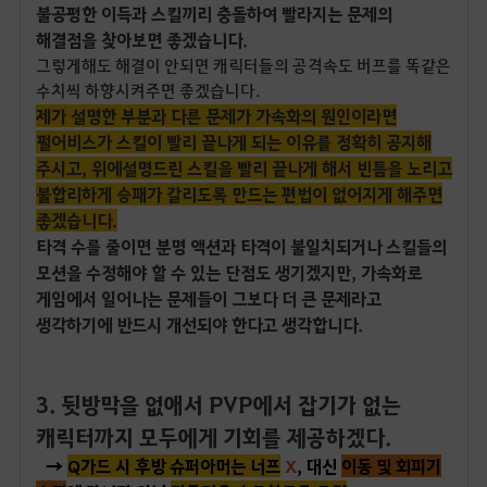
불공평한 이득과 스킬끼리 충돌하여 빨라지는 문제의
해결점을 찾아보면 좋겠습니다.
그렇게해도 해결이 안되면 캐릭터들의 공격속도 버프를 똑같은
수치씩 하향시켜주면 좋겠습니다.
제가 설명한 부분과 다른 문제가 가속화의 원인이라면
펄어비스가 스킬이 빨리 끝나게 되는 이유를 정확히 공지해
주시고, 위에설명드린 스킬을 빨리 끝나게 해서 빈틈을 노리고
불합리하게 승패가 갈리도록 만드는 편법이 없어지게 해주면
좋겠습니다.
타격 수를 줄이면 분명 액션과 타격이 불일치되거나 스킬들의
모션을 수정해야 할 수 있는 단점도 생기겠지만, 가속화로
게임에서 일어나는 문제들이 그보다 더 큰 문제라고
생각하기에 반드시 개선되야 한다고 생각합니다.
3. 뒷방막을 없애서 PVP에서 잡기가 없는
캐릭터까지 모두에게 기회를 제공하겠다.
→
Q가드 시 후방 슈퍼아머는 너프
X
, 대신
이동 및 회피기