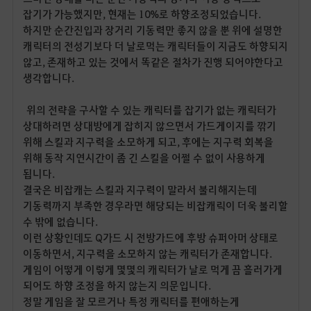
잡기가 가능했지만, 현재는 10%로 하향조정되었습니다.
하지만 순간진입과 장거리 기동력만 좋지 않을 뿐 위에 설명한
캐릭터의 전성기보다 더 날로먹는 캐릭터들이 지금도 하향되지
않고, 존재하고 있는 것에서 똑같은 절차가 진행 되어야한다고
생각합니다.
위의 전략을 구사할 수 있는 캐릭터를 잡기가 없는 캐릭터가
상대하려면 상대방에게 잡히지 않으면서 가드게이지를 깎기
위해 스킬과 지구력을 소모하게 되고, 후에는 지구력 회복을
위해 동작 지연시간이 좀 긴 스킬을 어쩔 수 없이 사용하게
됩니다.
결국은 비잡캐는 스킬과 지구력이 말라서 불리해지는데
기동력까지 부족한 경우라면 해당되는 비잡캐릭이 더욱 불리할
수 밖에 없습니다.
이런 상황인데도 Q가드 시 전방가드에 후방 슈퍼아머 상태로
이동하면서, 지구력을 소모하지 않는 캐릭터가 존재합니다.
게임이 어떻게 이렇게 몇몇의 캐릭터가 날로 먹게 끔 흘러가게
되어도 하향 조정을 하지 않는지 의문입니다.
정말 게임을 잘 모르거나 특정 캐릭터를 편애하는게