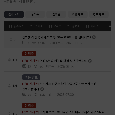
상황을 공유해 드립니다.
전체 보기
논의중
진행중
적용 완료
검토 완료
등록일순
조회순
댓글순
공감순
화제순
피드
편의성 개선 업데이트 목록(2026. 08.03 최종 업데이트)
7
2025.11.17
4
62.1K
[GM]메르브
논의중
114
[건의 게시판]
거점 5연맹 패치좀 당장 넣어달라고요
2026.03.14
13
6K
미루목
적용 완료
[건의 게시판]
전투자세 안면보호대 자동으로 나오는거 이젠
121
선택가능하게
2025.07.30
20
2.9K
맵시
논의중
[건의 게시판]
소서러 2025-03-14 연구소 패치 문제가 너무큽니다.
119