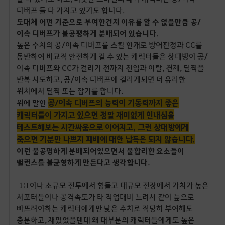
디버프 둘 다 가지고 있기도 합니다.
도대체 어떤 기준으로 부여한건지 이유를 알 수 없을만큼 공/
이속 디버프가 불공평하게 분배되어 있습니다
.
높은 수치의 공/이속 디버프를 스킬 한개로 방어판정과 CC를
동반하여 비교적 안전하게 걸 수 있는 캐릭터들은 상대방이 공/
이속 디버프와 CC가 걸리기 전까지 진입과 이탈, 견제, 딜찍을
반복 시도하고, 공/이속 디버프에 걸리게되면 더 유리한
위치에서 딜찍 또는 잡기를 합니다.
공/이속 디버프의 능력이 기동력까지 좋은
위에 말한
캐릭터들이 가지고 있으면 정말 재미없게 인내심을
테스트해보는 시간싸움으로 이어지고, 그런 상대방에게
죽으면 기분만 나쁘지 패배에 대한 납득은 되지 않습니다.
이런 불공평하게 분배되어있으면서 불합리한 요소들이
밸런스를 불균형하게 만든다고 생각합니다.
1:1이나 소규모 전투에서 힘들고 대규모 전장에서 가치가 높은
서포터들이나 공격속도가 타 직업대비 느려서 같이 늪으로
빠뜨려야하는 캐릭터에게만 낮은 수치로 적당히 부여해도
충분하고, 재밌었을텐데 왜 대부분의 캐릭터들에게도 높은