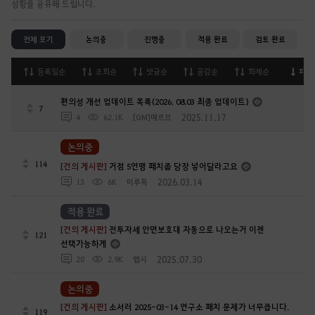
상황을 공유해 드립니다.
전체 보기
논의중
진행중
적용 완료
검토 완료
등록일순
조회순
댓글순
공감순
화제순
피드
편의성 개선 업데이트 목록(2026. 08.03 최종 업데이트)
7
2025.11.17
4
62.1K
[GM]메르브
논의중
114
[건의 게시판]
거점 5연맹 패치좀 당장 넣어달라고요
2026.03.14
13
6K
미루목
적용 완료
[건의 게시판]
전투자세 안면보호대 자동으로 나오는거 이젠
121
선택가능하게
2025.07.30
20
2.9K
맵시
논의중
[건의 게시판]
소서러 2025-03-14 연구소 패치 문제가 너무큽니다.
119