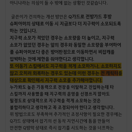
아니냐라는 의심이 들 수 밖에 없는 상황인 것같습니다.
Q가드로 전방가드 후방
글쓴이가 건의하는 개선 방안은
슈퍼아머의 상태로 이동 시 지금보다 더 지구력이 소모되도록
하는 것입니다.
지구력 소모가 적었던 경우는 소모량을 더 높이고, 지구력
소모가 없었던 경우는 앞의 경우와 동일한 소모량을 부여하여
풀 슈퍼아머보다 좋은 방어판정으로 이동하면서 비잡캐를
압박하는 것에 제한을 줘야한다고 생각합니다.
또 이동기 스킬에서도 지구력을 적게 소모하거나, 소모하지도
않고 오히려 회복하는 경우도 있는데 이런 경우는
전 캐릭터
를
대상으로 확인해서 지구력 소모를 추가해야합니다.
누가봐도 높은 기동력으로 전장을 이탈하고 진입하는데 타
스킬까지 사용했을 때 지구력의 운영을 신경쓰지 않아도
될정도로 상대적으로 지구력을 적게 소모하는 것은
불합리하다고 생각하고 꼭 조정되어야 한다고 생각합니다.
위 방법으로도 부족하여 추가적인 조정사항이 필요한 경우에는
Q가드 상태에서 잡기의 선 동작 지연시간에 틈을 만들어
안전한 Q방막 상태로 즉시 잡기를 시도하는 것을 너프하는