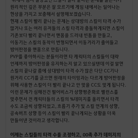
원리적인 깊은 부분은 잘 모르기에 게임 내에서는 일어나는
현상을 가지고 보충해서 설명해보겠습니다.
현재 스킬이 빨리 끝나는 문제는 상대방의 스킬이 타격 수가
많거나 또는 여러 유저들의 스킬 타격과 충돌하게되면 스킬이
기존보다 빨리 끝나면서 맨몸을 드러내 빈틈을 만들고,
이동기는 스킬의 동작이 변형되면서 이동거리가 줄어들고
방어판정을 맨몸으로 만듭니다.
PVP를 좋아하시는 분들이라면 타 캐릭터의 스킬들이 대략
언제까지 방어판정을 유지하는지 알고 있으실텐데 이걸 알면
스킬의 끝나갈 쯤에 상대방이 타격 수가 많은 다단 CC기나
원거리 CC기를 긁으면 원래의 타이밍과는 다르게 방어판정을
위해 사용한 스킬이 더 빨리 끝나고 안 맞을 CC도 맞게 됩니다.
이런 문제가 심해진건 펄어비스가 상향평준화로 밸런스를
맞추면서 전 캐릭터들의 스킬의 %데미지를 올리면서 타격
수도 조금씩 상향되었고, 흐름기 추가 및 스킬 연계의 상향,
공속버프 상향 등이 스킬이 빨리 끝나게되는 상황을 더욱
만들어낸 것이라고 생각합니다.
이제는 스킬들의 타격 수를 조정하고, 00족 추가 데미지의