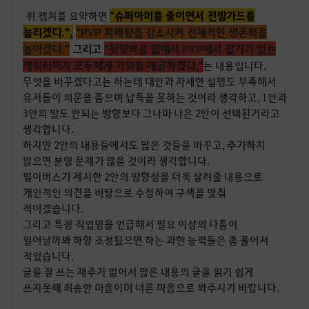
"
슈
퍼아머를 줄이면서 전방가드를
위 캡쳐를 요약하면
늘리겠다.",
"PVP 피해량을 감소시켜 전체적인 생존력을
높이겠다."
그리고
"뒷방막을 없애서 PVP에서 잡기가 없는
캐릭터까지 모두에게 기회를 제공하겠다."
는 내용입니다.
무엇을 바꾸겠다고는 하는데 대안과 자세한 설명도 부족해서
유저들이 의문을 품으며 납득을 못하는 것이라 생각하고, 1안과
3안의 말도 안되는 방향보다 그나마 나은 2안이 선택된거라고
생각합니다.
하지만 2안의 내용들에서도 많은 것들을 바꾸고, 추가하지
않으면 분명 문제가 많을 것이라 생각합니다.
펄이버스가 제시한 2안의 방향성을 더욱 살려줄 내용으로
개인적인 의견을 바탕으로 수정하여 구색을 맞춰
적어겠습니다.
그리고 특정 직업명을 언급해서 필요 이상의 다툼이
일어날까봐 하향 조정됬으면 하는 과한 능력들은 좀 풀어서
적었습니다.
글을 잘 쓰는 재주가 없어서 많은 내용의 글을 읽기 쉽게
쓰지못해 죄송한 마음이며 너른 마음으로 봐주시기 바랍니다.