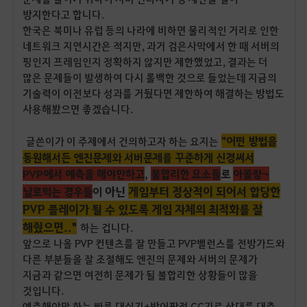
방지한다고 합니다.
한국은 북미나 유럽 등의 나라에 비하면 물리적인 거리로 인한
네트워크 지연시간은 적지만, 과거 검은사막에서 한 때 서버의
핑인지 프레임인지 정확하지 않지만 제한했었고, 결과는 더
많은 문제들이 발생하여 다시 롤백한 것으로 들었는데 지금의
기술력이 이전보다 성과를 거뒀다면 제한하여 해결하는 방법도
사용해봤으면 좋겠습니다.
"어떤 방법을
글쓴이가 이 주제에서 건의하고자 하는 요지는
동원해서든 엔진문제와 서버문제를 꾸준하게 신경써서
PVP에서 예측을 해야만하고
,
불합리한 요소들
로
아몰랑~
아닌
게임
부터
정상적이 되어서 합당한
날로먹는 경우들
이
PVP 플레이가 될 수 있도록 게임 자체의 최적화를 잘
해줬으면.."
하는 겁니다.
앞으로 나올 PVP 컨텐츠를 잘 만들고 PVP밸런스를 전방가드와
다른 부분들을 잘 조절해도 엔진의 문제와 서버의 문제가
지금과 같으면 여전히 문제가 될 불합리한 상황들이 많을
것입니다.
예측해야만 하는 빠른 대쉬기+방어판정 CC기로 상대를 대충