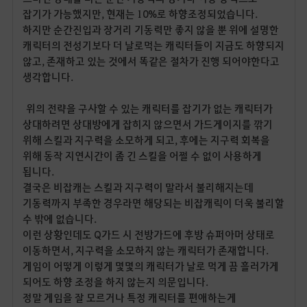
잡기가 가능했지만, 현재는 10%로 하향조정되었습니다.
하지만 순간진입과 장거리 기동력만 좋지 않을 뿐 위에 설명한
캐릭터의 전성기보다 더 날로먹는 캐릭터들이 지금도 하향되지
않고, 존재하고 있는 것에서 똑같은 절차가 진행 되어야한다고
생각합니다.
위의 전략을 구사할 수 있는 캐릭터를 잡기가 없는 캐릭터가
상대하려면 상대방에게 잡히지 않으면서 가드게이지를 깎기
위해 스킬과 지구력을 소모하게 되고, 후에는 지구력 회복을
위해 동작 지연시간이 좀 긴 스킬을 어쩔 수 없이 사용하게
됩니다.
결국은 비잡캐는 스킬과 지구력이 말라서 불리해지는데
기동력까지 부족한 경우라면 해당되는 비잡캐릭이 더욱 불리할
수 밖에 없습니다.
이런 상황인데도 Q가드 시 전방가드에 후방 슈퍼아머 상태로
이동하면서, 지구력을 소모하지 않는 캐릭터가 존재합니다.
게임이 어떻게 이렇게 몇몇의 캐릭터가 날로 먹게 끔 흘러가게
되어도 하향 조정을 하지 않는지 의문입니다.
정말 게임을 잘 모르거나 특정 캐릭터를 편애하는게