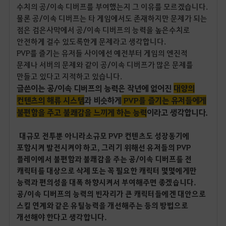
수치의 공/이속 디버프를 부여했는지 그 이유를 모르겠습니다.
물론 공/이속 디버프는 타 게임에서도 존재하지만 문제가 되는
점은 검은사막에서 공/이속 디버프의 능력을 높은수치로
안전하게 걸수 있도록한게 문제라고 생각합니다.
PVP를 즐기는 유저들 사이에선 예전부터 게임의 엔진적
문제나 서버의 문제와 같이 공/이속 디버프가 많은 문제를
만들고 있다고 지적하고 있습니다.
글쓴이는 공/이속 디버프의 능력은 작년에 없어진
대양의
컨텐츠의 해류 시스템
과 비슷하게
PVP를 즐기는 유저들에게
불편함을 주고 불쾌감을 느끼게 하는 능력
이라고 생각
합니다.
대규모 전투뿐 아니라 소규모 PVP 컨텐츠도 성장동기에
포함시켜 발전시켜야 하고, 그러기 위해선 유저들의 PVP
플레이에서 불편함과 불쾌감을 주는 공/이속 디버프를 전
캐릭터를 대상으로 삭제 또는 꼭 필요한 캐릭터 몇몇에게만
능력과 편의성을 대폭 하향시켜서 부여해주면 좋겠습니다.
공/이속 디버프의 능력의 빈자리가 큰 캐릭터들에겐 대안으로
스킬 연계와 같은 유틸능력을 개선해주는 등의 방법으로
개선해야 한다고 생각합니다.