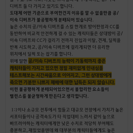
디버프 둘 다 가지고 있기도 합니다.
도대체 어떤 기준으로 부여한건지 이유를 알 수 없을만큼 공/
이속 디버프가 불공평하게 분배되어 있습니다
.
높은 수치의 공/이속 디버프를 스킬 한개로 방어판정과 CC를
동반하여 비교적 안전하게 걸 수 있는 캐릭터들은 상대방이 공/
이속 디버프와 CC가 걸리기 전까지 진입과 이탈, 견제, 딜찍을
반복 시도하고, 공/이속 디버프에 걸리게되면 더 유리한
위치에서 딜찍 또는 잡기를 합니다.
공/이속 디버프의 능력이 기동력까지 좋은
위에 말한
캐릭터들이 가지고 있으면 정말 재미없게 인내심을
테스트해보는 시간싸움으로 이어지고, 그런 상대방에게
죽으면 기분만 나쁘지 패배에 대한 납득은 되지 않습니다.
이런 불공평하게 분배되어있으면서 불합리한 요소들이
밸런스를 불균형하게 만든다고 생각합니다.
1:1이나 소규모 전투에서 힘들고 대규모 전장에서 가치가 높은
서포터들이나 공격속도가 타 직업대비 느려서 같이 늪으로
빠뜨려야하는 캐릭터에게만 낮은 수치로 적당히 부여해도
충분하고, 재밌었을텐데 왜 대부분의 캐릭터들에게도 높은