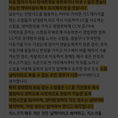
뒤를 멀리서 즉시 방어판정을 동반하거나 바로 스킬의 캔슬이
가능한 캐릭터들이 매우 유리해지게 될 것입니다.
글쓴이는 전방가드를 활용하는 PVP로 가려면 가드게이지를
깎는 스킬들과 상대방의 뒤로 즉시 이동하여 CC를 시도하는
스킬들, 방어판정을 가지고 광범위하게 CC와 공/이속
디버프를 묻히는 스킬들과 빠르게 이동하면서 광범위한 범위
CC기로 상대방의 뒤를 노리는 스킬들, 충돌무시 무적판정
이동기를 다수 가졌는데 심지어 캔슬능력까지 갖춘 경우, 무적
이동기에 충돌무시 판정을 가지고 지구력이 마를 때까지 사용
가능한 경우, 즉발적으로 이동하지 못해도 매우 좋은 판정과
리스크가 없는 수준으로 먼 거리에서부터 적 뒤를 노리고
소위
스킬을 사용해 딜찍과 심리전 압박에서 유리한 경우 등등
날먹이라고 부를 수 있는 모든 경우가 너프
되
어야한다고
생각
합니다.
특히 상대방의 뒤를 잡는 스킬들은 CC를 가진경우 즉시
발동하지 못하도록 시각적으로 반응이 가능한 동작
지연시간을 둬야하며, 방어판정까지 가진 경우는 날먹이라
생각하며, 이런 경우는 없어져야 한다고 생각합니다.
날먹
리스크가 매우 적은 것은
이라고 봐야하고, 리스크를