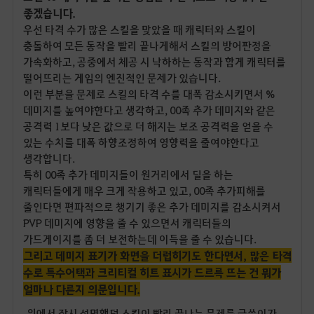
좋겠습니다.
우선 타격 수가 많은 스킬을 맞았을 때 캐릭터와 스킬이
충돌하여 모든 동작을 빨리 끝나게해서 스킬의 방어판정을
가속화하고, 공중에서 체공 시 낙하하는 동작과 함게 캐릭터를
떨어뜨리는 게임의 엔진적인 문제가 있습니다.
이런 부분을 문제로 스킬의 타격 수를 대폭 감소시키면서 %
데미지를 높여야한다고 생각하고, 00족 추가 데미지와 같은
공격력 1보다 낮은 값으로 더 해지는 보조 공격력을 얻을 수
있는 수치를 대폭 하향조정하여 영향력을 줄여야한다고
생각합니다.
특히 00족 추가 데미지들이 원거리에서 딜을 하는
캐릭터들에게 매우 크게 작용하고 있고, 00족 추가피해를
줄인다면 편파적으로 챙기기 좋은 추가 데미지를 감소시켜서
PVP 데미지에 영향을 줄 수 있으면서 캐릭터들의
가드게이지를 좀 더 보전하는데 이득을 줄 수 있습니다.
그리고 데미지 표기가 화면을 더럽히기도 한다면서, 많은 타격
수로 특수어택과 크리티컬 히트 표시가 드르륵 뜨는 건 뭐가
얼마나 다른지 의문입니다.
위에서 잠시 설명했던 스킬이 빨리 끝나는 문제를 글쓴이가