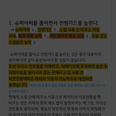
1. 슈퍼아머를 줄이면서 전방가드를 늘린다.
→
슈퍼아머
↓,
전방가드
↑
,
스킬 사용 간 마우스 이동
삭제
,
화면 전환 능력
↑
,
가드게이지 깎는 스킬
↓
,
뒤를 잡는
스킬들의 능력
↓
슈퍼아머를 줄이고 전방가드를 늘리는 것은 좋은 내용이라
생각하지만 같이 동반되어야 할 것들이 많습니다.
우선 마우스 컨트롤을 삭제하고, 틱레이트에 투자하여 올린 뒤
틱레이트를 넘어서지 않는 선에서 스킬 사용 간
화면전환에따른 캐릭터 이동이 가능하도록 개선되면
좋겠습니다.
(틱레이트의 뜻과 관련 내용은 조금 내려보시면 나옵니다! 더
읽어봐주세요!)
현재의 스킬 간에 마우스 이동으로 캐릭터의 이동방향을 확
바꾸는 것은 서버의 위치 렉도 많이 발생시키는 버그성, 억지성
컨트롤로 생각되며, 게임의 엔진적인 한계와 서버의 최적화가
잘 되어있지 않아 받쳐주지 못하는 것을 컨트롤이라 칭하며