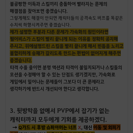
불공평한 이득과 스킬끼리 충돌하여 빨라지는 문제의
해결점을 찾아보면 좋겠습니다.
그렇게해도 해결이 안되면 캐릭터들의 공격속도 버프를 똑같은
수치씩 하향시켜주면 좋겠습니다.
제가 설명한 부분과 다른 문제가 가속화의 원인이라면
펄어비스가 스킬이 빨리 끝나게 되는 이유를 정확히 공지해
주시고, 위에설명드린 스킬을 빨리 끝나게 해서 빈틈을 노리고
불합리하게 승패가 갈리도록 만드는 편법이 없어지게 해주면
좋겠습니다.
타격 수를 줄이면 분명 액션과 타격이 불일치되거나 스킬들의
모션을 수정해야 할 수 있는 단점도 생기겠지만, 가속화로
게임에서 일어나는 문제들이 그보다 더 큰 문제라고
생각하기에 반드시 개선되야 한다고 생각합니다.
3. 뒷방막을 없애서 PVP에서 잡기가 없는
캐릭터까지 모두에게 기회를 제공하겠다.
→
Q가드 시 후방 슈퍼아머는 너프
X
, 대신
이동 및 회피기