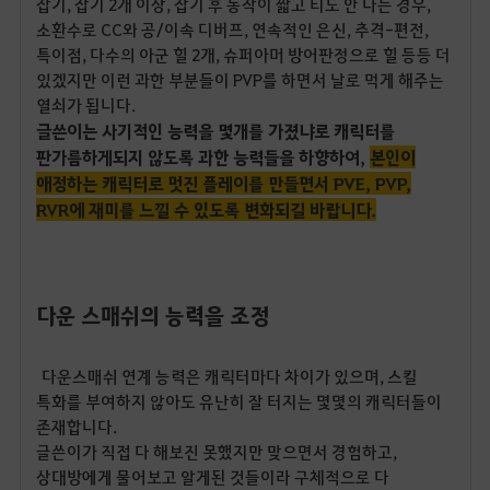
잡기, 잡기 2개 이상, 잡기 후 동작이 짧고 티도 안 나는 경우,
소환수로 CC와 공/이속 디버프, 연속적인 은신, 추격-편전,
특이점, 다수의 아군 힐 2개, 슈퍼아머 방어판정으로 힐 등등 더
있겠지만 이런 과한 부분들이 PVP를 하면서 날로 먹게 해주는
열쇠가 됩니다.
글쓴이는 사기적인 능력을 몇개를 가졌냐로 캐릭터를
판가름하게되지 않도록 과한 능력들을 하향하여,
본인이
애정하는 캐릭터로 멋진 플레이를 만들면서 PVE, PVP,
RVR에 재미를 느낄 수 있도록 변화되길 바랍니다.
다운 스매쉬의 능력을 조정
다운스매쉬 연계 능력은 캐릭터마다 차이가 있으며, 스킬
특화를 부여하지 않아도 유난히 잘 터지는 몇몇의 캐릭터들이
존재합니다.
글쓴이가 직접 다 해보진 못했지만 맞으면서 경험하고,
상대방에게 물어보고 알게된 것들이라 구체적으로 다