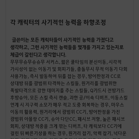
각 캐릭터의
사기적인 능력을 하향조정
글쓴이는 모든 캐릭터들이 사기적인 능력을 가졌다고
생각하고, 그런 사기적인 능력들을 몇개를 가지고 있는지로
체급이 갈린다고 생각합니다.
무무무슈무슈슈무 서커스, 짧은 쿨타임의 분신이동, 시각적
가시성이 없는 이동기 및 회피기들, 충돌무시 무적 이동기 다회
사용가능, 즉시 발동하여 뒤를 잡는 경우, 방어판정과 CC로
상대방 뒤를 광범위 타격하는 스킬들, 원거리를 광범위한
폭발타격으로 강한 데미지를 주는 스킬들, Q가드시 전방가드
후방슈아, 모든 스킬 즉시 캔슬, 과한 공/이속 디버프, 이동스킬
연계 시 지구력 소모가 매우 적고 도중 회복하는 경우, 마우스
이동의 활용력, 원거리에서 광범위 CC기, 방어판정을 가진
광범위 아몰랑 CC기, 슈아 다단CC, 패시브 저항, 높은 패시브
회피, 상대방 적중을 크게 깎는 디버프, 타 캐릭보다 CC기에
걸린 뒤 빠른기상을 하는 경우, 원거리 잡기, 악력 잡기, 넉다운