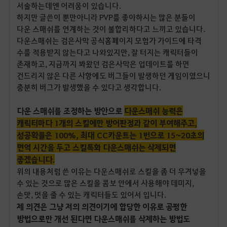
서술하는데엔 어려움이 있습니다.
하지만 글쓴이 뿐만아니라 PVP를 좋아하시는 많은 분들이
다운 스매쉬를 연계하는 것이 불합리하다고 느끼고 있습니다.
다운스매쉬는 검은사막 공식홈페이지 모험가 가이드에 타격
수를 적용받지 않는다고 나와있지만, 잘 터지는 캐릭터들이
존재하고, 지금까지 봐왔던 검은사막은 업데이트를 하면
건드리지 않은 다른 사항에도 버그들이 발생하던 게임이였으니
충분히 버그가 발생했을 수 있다고 생각합니다.
다운 스매쉬를 조정하는 방안으로
다운스매쉬 능력은
캐릭터마다 1개의 스킬에만 방어판정과 같이 부여해주고,
성공확률은 100%, 최대 CC카운트는 1번으로 15~20초의
면역 시간을 두고 스킬특화 다운스매쉬는 삭제되면
좋겠습니다.
위의 내용처럼 쓴 이유는 다운스매쉬로 스킬을 좀 더 우겨넣을
수 있는 것으로 많은 스킬을 콤보 안에서 사용해야 데미지,
손맛, 멋을 줄 수 있는 캐릭터들도 있어서 입니다.
제 의견은 그냥 저의 의견이기에 합당한 이유로 공평한
방법으로만 개선 된다면 다운스매쉬를 삭제하는 방법도