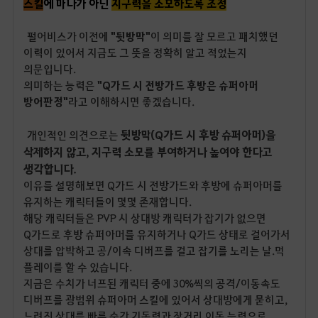
스킬
에 마나가 아닌
지구력을 소모하도록 조정
펄어비스가 이전에
"뒷방막"
이 의미를 잘 모르고 패치했던
이력이 있어서 지금도 그 뜻을 정확히 알고 적었는지
의문입니다.
의미하는 능력은
"Q가드 시 전방가드 후방은 슈퍼아머
방어판정"
라고 이해하시면 좋겠습니다.
뒷방막(Q가드 시 후방 슈퍼아머)을
개인적인 의견으로는
삭제하지 않고
지구력 소모를 부여하거나 높여야 한다고
,
생각합니다.
이유를 설명해보면 Q가드 시 전방가드와 후방에 슈퍼아머를
유지하는 캐릭터들이 몇몇 존재합니다.
해당 캐릭터들은 PVP 시 상대방 캐릭터가 잡기가 없으면
Q가드로 후방 슈퍼아머를 유지하거나 Q가드 상태로 걸어가서
상대를 압박하고 공/이속 디버프를 걸고 잡기를 노리는 날.먹
플레이를 할 수 있습니다.
지금은 수치가 너프된 캐릭터 중에 30%씩의 공격/이동속도
디버프를 광범위 슈퍼아머 스킬에 있어서 상대방에게 묻히고,
느려진 상대를 빠른 순간 기동력과 장거리 이동 능력으로