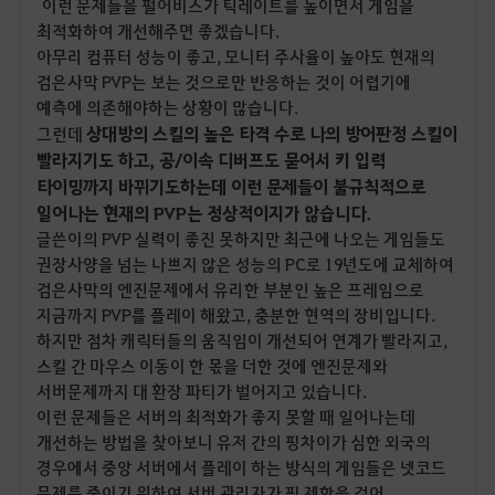
이런 문제들을 펄어비스가 틱레이트를 높이면서 게임을
최적화하여 개선해주면 좋겠습니다.
아무리 컴퓨터 성능이 좋고, 모니터 주사율이 높아도 현재의
검은사막 PVP는 보는 것으로만 반응하는 것이 어렵기에
예측에 의존해야하는 상황이 많습니다.
상대방의 스킬의 높은 타격 수로 나의 방어판정 스킬이
그런데
빨라지기도 하고, 공/이속 디버프도 묻어서 키 입력
타이밍까지 바뀌기도하는데 이런 문제들이 불규칙적으로
일어나는 현재의 PVP는 정상적이지가 않습니다.
글쓴이의 PVP 실력이 좋진 못하지만 최근에 나오는 게임들도
권장사양을 넘는 나쁘지 않은 성능의 PC로 19년도에 교체하여
검은사막의 엔진문제에서 유리한 부분인 높은 프레임으로
지금까지 PVP를 플레이 해왔고, 충분한 현역의 장비입니다.
하지만 점차 캐릭터들의 움직임이 개선되어 연계가 빨라지고,
스킬 간 마우스 이동이 한 몫을 더한 것에 엔진문제와
서버문제까지 대 환장 파티가 벌어지고 있습니다.
이런 문제들은 서버의 최적화가 좋지 못할 때 일어나는데
개선하는 방법을 찾아보니 유저 간의 핑차이가 심한 외국의
경우에서 중앙 서버에서 플레이 하는 방식의 게임들은 넷코드
문제를 줄이기 위하여 서버 관리자가 핑 제한을 걸어