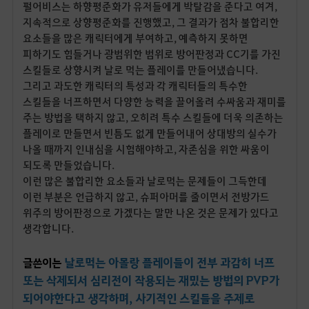
펄어비스는 하향평준화가 유저들에게 박탈감을 준다고 여겨,
지속적으로 상향평준화를 진행했고, 그 결과가 점차 불합리한
요소들을 많은 캐릭터에게 부여하고, 예측하지 못하면
피하기도 힘들거나 광범위한 범위로 방어판정과 CC기를 가진
스킬들로 상향시켜 날로 먹는 플레이를 만들어냈습니다.
그리고 과도한 캐릭터의 특성과 각 캐릭터들의 특수한
스킬들을 너프하면서 다양한 능력을 끌어올려 수싸움과 재미를
주는 방법을 택하지 않고, 오히려 특수 스킬들에 더욱 의존하는
플레이로 만들면서 빈틈도 없게 만들어내어 상대방의 실수가
나올 때까지 인내심을 시험해야하고, 자존심을 위한 싸움이
되도록 만들었습니다.
이런 많은 불합리한 요소들과 날로먹는 문제들이 그득한데
이런 부분은 언급하지 않고, 슈퍼아머를 줄이면서 전방가드
위주의 방어판정으로 가겠다는 말만 나온 것은 문제가 있다고
생각합니다.
날로먹는 아몰랑 플레이들이 전부 과감히 너프
글쓴이는
또는 삭제되서 심리전이 작용되는 재밌는 방법의 PVP가
되어야한다고 생각하며, 사기적인 스킬들을 주제로