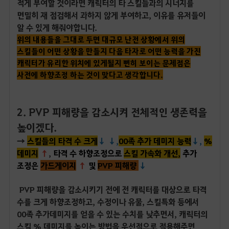
적게 부여할 것이라면 캐릭터의 타 스킬들과의 시너지를
면밀히 재 점검해서 과하지 않게 부여하고, 이유를 유저들이
알 수 있게 해줘야합니다.
위의 내용들을 그대로 두면 대규모 난전 상황에서 위의
스킬들이 어떤 상황을 만들지 다음 타자로 어떤 능력을 가진
캐릭터가 유리한 위치에 있게될지 뻔히 보이
는 문제점은
사전에 하향조정 하는 것이 맞다고 생각
합니다.
2. PVP 피해량을 감소시켜 전체적인 생존력을
높이겠다.
→
스킬들의 타격 수 크게
↓
↓,
00족 추가 데미지 능력
↓,
%
데미지
↑
,
타격 수 하향조정으로
스킬 가속화 개선,
추가
조정은
가드게이지
↑
및
PVP 피해량
↓
PVP 피해량을 감소시키기 전에 전 캐릭터를 대상으로 타격
수를 크게 하향조정하고, 수정이나 유물, 스킬특화 등에서
00족 추가데미지를 얻을 수 있는 수치를 낮추면서, 캐릭터의
스킬 % 데미지를 높이는 방법을 우선적으로 적용해주면