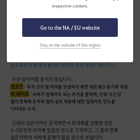
respective content.
넷코드 판정과
틱레이트 개선
Go to the NA / EU website
(컴퓨터를 깊이 알지 못하는 글쓴이가 검은사막을 오래하면서
Stay on the website of this region
많은 문제들을 겪어보고 해당 내용들이 영향을 주는 것 같아
검색으로 찾아보고 끄적여보는 비 전문적인 내용입니다. 잘
알고계신 분들께서 올바른 비판과 조언 부탁드립니다.)
우선 알아야할 용어의 뜻입니다.
넷코드
:
유저 간의 핑 차이를 보정하기 위한 네트워크 동기화 과정.
틱 레이트
:
서버가 업데이트 되는 주기를 말하며, 단위 시간 당
맵의 변화와 유저와 맵의 상호 작용에 대한 업데이트 빈도를
나타내는 수치.
근래의 검은사막은 공지하면서 최적화를 진행한 것은
2~3년전의 과거에 있었던 것으로 기억하고, 그 결과 현재
검은사막의 서버에 문제가 많은 것으로 보입니다.