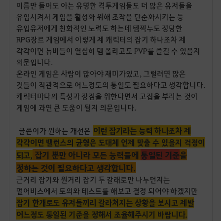
이름만 들어도 아는 유명한 격투게임들도 더 많은 유저들을
유입시켜서 게임을 활성화 위해 조작을 단순화시키는 등
유입유저에게 친화적인 노력도 하는데 템찍누도 정당한
RPG장르 게임에서 이렇게 제 캐릭터의 잡기 하나조차 제
각각이면 뉴비들이 열심히 템 올리고도 PVP를 즐길 수 있을지
의문입니다.
온라인 게임은 사람이 많아야 재미가있고, 그럴려면 많은
것들이 직관적으로 어느정도의 통일도 필요하다고 생각합니다.
캐릭터마다의 특성과 장점을 위한다면서 고집을 부리는 것이
게임에 과연 큰 도움이 될지 의문입니다.
이런 잡기라는 능력 하나조차 제
글쓴이가 원하는 개선은
각각이면 밸런스의 균형은 도대체 언제 맞출 수 있을지 걱정이
잡기 뿐만 아니라 모든 능력들에
통일된 기준
을
되고,
정하는 것이 필요하다고 생각합니다.
근거리 잡기와 원거리 잡기 두 갈래로만 나누던지는
펄어비스에서 토의와 테스트를 해보고 결정 되어야 하겠지만
잡기 한개로도 유저들끼리 갈라쳐지는 상황을 보시고 제발
어느정도 통일된 기준을 정해서 조율해주시기 바랍니다.