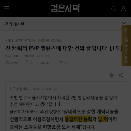
전
체
메
건의 게시판
뉴
추천 가이드 보기
#버그
#PVP
#거점전
#점령전
#클래스
전 캐릭터 PVP 밸런스에 대한 건의 글입니다. [1부]
Devil-KR
2024.01.22 23:13
5294
23
121
10
공유하기
즐
겨
최근 수정 일시 :
2024.02.04 01:22
찾
기
저번 연구소 공지사항에서 채택된 2번 안건의 내용을 좀 많이
수정 해야한다고 생각합니다.
"상대적으로 강한 캐릭터들을
글쓴이가 바라는 주된 방향은
선행적으로 하향조정하면서
불합리한 능력
과
날.먹
이라
불리는 스킬들을 하향조정 또는 삭제"
입니다.