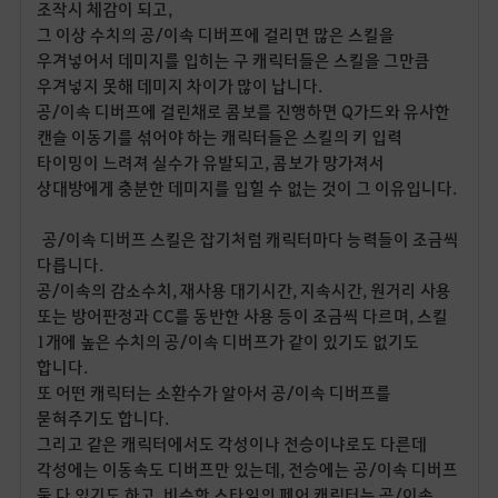
조작시 체감이 되고,
그 이상 수치의 공/이속 디버프에 걸리면 많은 스킬을
우겨넣어서 데미지를 입히는 구 캐릭터들은 스킬을 그만큼
우겨넣지 못해 데미지 차이가 많이 납니다.
공/이속 디버프에 걸린채로 콤보를 진행하면 Q가드와 유사한
캔슬 이동기를 섞어야 하는 캐릭터들은 스킬의 키 입력
타이밍이 느려져 실수가 유발되고, 콤보가 망가져서
상대방에게 충분한 데미지를 입힐 수 없는 것이 그 이유입니다.
공/이속 디버프 스킬은 잡기처럼 캐릭터마다 능력들이 조금씩
다릅니다.
공/이속의 감소수치, 재사용 대기시간, 지속시간, 원거리 사용
또는 방어판정과 CC를 동반한 사용 등이 조금씩 다르며, 스킬
1개에 높은 수치의 공/이속 디버프가 같이 있기도 없기도
합니다.
또 어떤 캐릭터는 소환수가 알아서 공/이속 디버프를
묻혀주기도 합니다.
그리고 같은 캐릭터에서도 각성이나 전승이냐로도 다른데
각성에는 이동속도 디버프만 있는데, 전승에는 공/이속 디버프
둘 다 있기도 하고, 비슷한 스타일의 페어 캐릭터는 공/이속