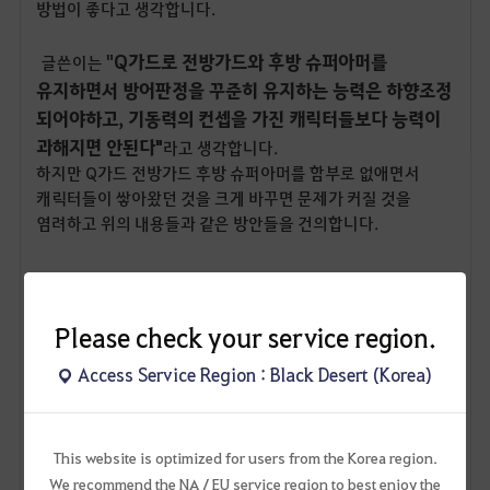
방법이 좋다고 생각합니다.
Q가드로 전방가드와 후방 슈퍼아머를
"
글쓴이는
유지하면서 방어판정을 꾸준히 유지하는 능력은 하향조정
되어야하고, 기동력의 컨셉을 가진 캐릭터들보다 능력이
과해지면 안된다"
라고 생각합니다.
하지만 Q가드 전방가드 후방 슈퍼아머를 함부로 없애면서
캐릭터들이 쌓아왔던 것을 크게 바꾸면 문제가 커질 것을
염려하고 위의 내용들과 같은 방안들을 건의합니다.
2안의 방향성을 제 개인적인 생각으로 내용을 수정하고
추가해서 구색을 맞춰봤습니다.
Please check your service region.
하지만 제 개인적인 의견이 다 맞는 것도 아니기때문에 더 좋은
Access Service Region : Black Desert (Korea)
방향이 있으면 그 내용으로 적용이 됬으면 좋겠습니다.
그리고 이 내용 외에도 조정해야할 부분이 많은 것같아서 더
적어봤습니다.
보시는데 힘드시겠지만 조금만 더 읽어주십셔.. ( _ _ )
This website is optimized for users from the Korea region.
We recommend the NA / EU service region to best enjoy the