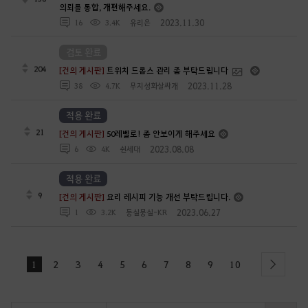
의뢰를 통합, 개편해주세요.
2023.11.30
16
3.4K
유리은
검토 완료
204
[건의 게시판]
트위치 드롭스 관리 좀 부탁드립니다
2023.11.28
38
4.7K
무지성화살싸개
적용 완료
21
[건의 게시판]
50레벨로! 좀 안보이게 해주세요
2023.08.08
6
4K
쉰세대
적용 완료
9
[건의 게시판]
요리 레시피 기능 개선 부탁드립니다.
2023.06.27
1
3.2K
둥실뭉실-KR
1
2
3
4
5
6
7
8
9
10
next