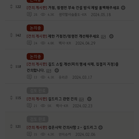
122
[건의 게시판]
거점, 점령전 부속 건설 방식 제발 롤백해주세요
2024.05.18
28
4.3K
생각할사슬플도-KR
논의중
142
[건의 게시판]
제한 거점전/점령전 개선해주세요
2024.04.29
24
4.8K
백사-KR
논의중
[건의 게시판]
길드 스킬 개선(피의 맹세 삭제, 집결지 지정)을
118
건의합니다.
2024.03.17
13
4.1K
유리은
검토 완료
115
[건의 게시판]
길드리그 관련 건의
2024.02.23
21
5K
백사-KR
검토 완료
121
[건의 게시판]
검은사막 건의사항 2 - 길드리그
2024.02.06
15
4.3K
얀지슈카