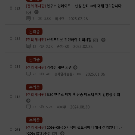
[건의 게시판]
연구소 업데이트 - 선원 관리 UI에 대해 건의합니다.
123
2025.02.28
7
3.5K
리사린
논의중
135
[건의 게시판]
선원프리셋 관련하여 건의사항
2025.02.28
13
3.3K
좀썜-KR
논의중
138
[건의 게시판]
거점전 개편 의견
2025.01.06
20
4K
생각할사슬플도-KR
논의중
[건의 게시판]
8.30 연구소 패치 후 전승 미스틱 패치 방향성 건의
116
2024.08.30
37
5.2K
피빠뿌
논의중
[건의 게시판]
2024-08-10 지식에 필요성에 대해서 건의합니다. -
251
>2026 07.31수정