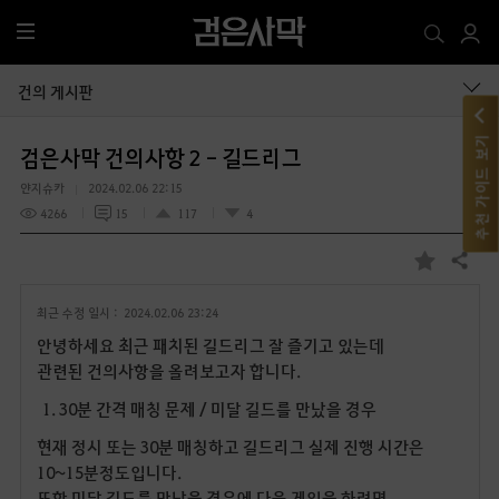
전
체
메
건의 게시판
뉴
추천 가이드 보기
검은사막 건의사항 2 - 길드리그
얀지슈카
2024.02.06 22:15
4266
15
117
4
공유하기
즐
겨
최근 수정 일시 :
2024.02.06 23:24
찾
기
안녕하세요 최근 패치된 길드리그 잘 즐기고 있는데
관련된 건의사항을 올려보고자 합니다.
1. 30분 간격 매칭 문제 / 미달 길드를 만났을 경우
현재 정시 또는 30분 매칭하고 길드리그 실제 진행 시간은
10~15분정도입니다.
또한 미달 길드를 만났을 경우에 다음 게임을 하려면