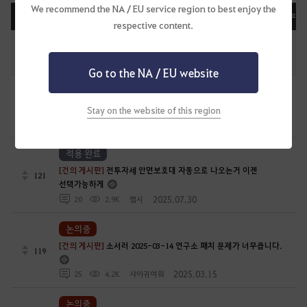
We recommend the NA / EU service region to best enjoy the
등록일순
조회순
댓글순
공감순
화제순
피드
respective content.
편의성 개선 업데이트 목록(2026. 08.03 최종 업데이트)
7
2025.11.17
4
62.1K
[GM]메르브
Go to the NA / EU website
논의중
114
[건의 게시판]
거점 5연맹 패치좀 당장 넣어달라고요
Stay on the website of this region
2026.03.14
13
6K
미루목
적용 완료
[건의 게시판]
전투자세 안면보호대 자동으로 나오는거 이젠
121
선택가능하게
2025.07.30
20
2.9K
맵시
논의중
[건의 게시판]
소서러 2025-03-14 연구소 패치 문제가 너무큽니다.
119
2025.03.15
25
4.2K
샤이귀여워
논의중