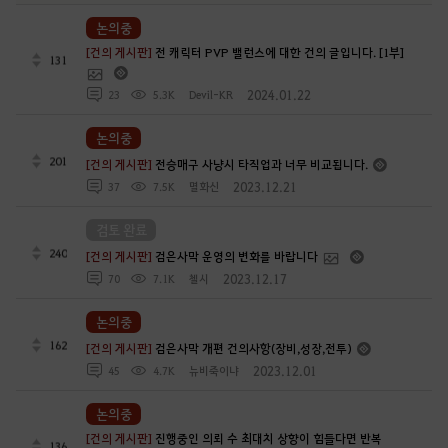
논의중
[건의 게시판]
전 캐릭터 PVP 밸런스에 대한 건의 글입니다. [1부]
131
2024.01.22
23
5.3K
Devil-KR
논의중
201
[건의 게시판]
전승매구 사냥시 타직업과 너무 비교됩니다.
2023.12.21
37
7.5K
멸화신
검토 완료
240
[건의 게시판]
검은사막 운영의 변화를 바랍니다
2023.12.17
70
7.1K
첼시
논의중
162
[건의 게시판]
검은사막 개편 건의사항(장비,성장,전투)
2023.12.01
45
4.7K
뉴비죽이냐
논의중
[건의 게시판]
진행중인 의뢰 수 최대치 상향이 힘들다면 반복
136