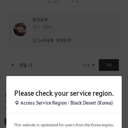
117
4
얀지슈카
7
8
Lv
비공개
얀지슈카I
댓글
15
신고
댓글
Please check your service region.
피드백 게시판
Access Service Region : Black Desert (Korea)
건의 게시판에서 많은 공감 수를 얻었거나, 논의가 필요한 글들에 대한 답변과 진행
상황을 공유해 드립니다.
전체 보기
논의중
진행중
적용 완료
검토 완료
This website is optimized for users from the Korea region.