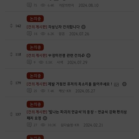
2024.08.10
75
6.4K
거상의반지
논의중
142
[건의 게시판]
각성닌자 건의합니다
2024.07.26
18
6.2K
암흔
논의중
118
[건의 게시판]
🌹장미전쟁 관련 건의🥀
2024.07.29
9
5.5K
사색
논의중
179
[건의 게시판]
제발 거점전 유저의 목소리를 들어주세요 !
2024.05.27
25
7.4K
캐닛-KR
논의중
[건의 게시판]
'빛나는 파괴의 연금석'의 등장 - 연금석 강화 편의성
137
패치 요청
2024.02.21
27
10.3K
김다슬찡-KR
논의중