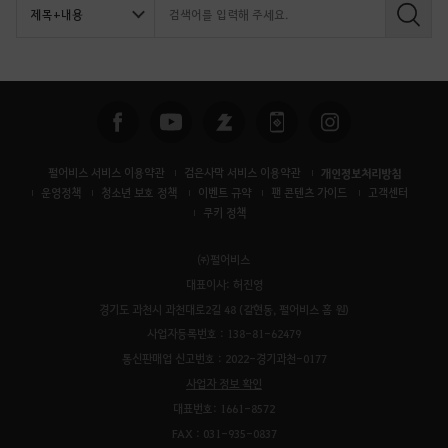
검
색
펄어비스 서비스 이용약관
검은사막 서비스 이용약관
개인정보처리방침
운영정책
청소년 보호 정책
이벤트 규약
팬 콘텐츠 가이드
고객센터
쿠키 정책
㈜펄어비스
대표이사: 허진영
경기도 과천시 과천대로2길 48 (갈현동, 펄어비스 홈 원)
사업자등록번호 : 138-81-62479
통신판매업 신고번호 : 2022-경기과천-0177
사업자 정보 확인
대표번호: 1661-8572
FAX : 031-935-0837