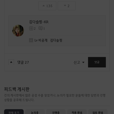
135
2
김다슬찡-KR
2
1
Lv
비공개
김다슬찡
댓글
27
신고
댓글
피드백 게시판
건의 게시판에서 많은 공감 수를 얻었거나, 논의가 필요한 글들에 대한 답변과 진행
상황을 공유해 드립니다.
전체 보기
논의중
진행중
적용 완료
검토 완료