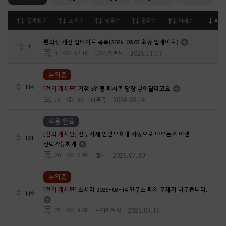
등록일순
조회순
댓글순
공감순
화제순
피드
편의성 개선 업데이트 목록(2026. 08.03 최종 업데이트)
7
2025.11.17
4
62.1K
[GM]메르브
논의중
114
[건의 게시판]
거점 5연맹 패치좀 당장 넣어달라고요
2026.03.14
13
6K
미루목
적용 완료
[건의 게시판]
전투자세 안면보호대 자동으로 나오는거 이젠
121
선택가능하게
2025.07.30
20
2.9K
맵시
논의중
[건의 게시판]
소서러 2025-03-14 연구소 패치 문제가 너무큽니다.
119
2025.03.15
25
4.2K
샤이귀여워