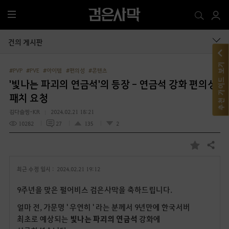
전
체
메
건의 게시판
뉴
추천 가이드 보기
#PVP
#PVE
#아이템
#편의성
#콘텐츠
'빛나는 파괴의 연금석'의 등장 - 연금석 강화 편의성
패치 요청
김다슬찡-KR
2024.02.21 18:21
10282
27
135
2
공유하기
즐
겨
최근 수정 일시 :
2024.02.21 19:12
찾
기
9주년을 맞은 펄어비스 검은사막을 축하드립니다.
얼마 전, 가문명 ' 우연히 ' 라는 분께서 9년만에 한국서버
최초로 예상되는
빛나는 파괴의 연금석
강화에