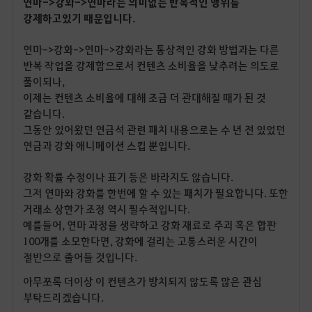
연마->강화->연마라는 의미없는 반복적인 행위를
강제하고있기 때문입니다.
연마->강화->연마->강화라는 통상적인 강화 방법과는 다른
반복 작업을 강제함으로서 컨텐츠 소비율을 낮추려는 의도로
풀이되나,
이제는 컨텐츠 소비율에 대해 조금 더 관대해질 때가 된 것
같습니다.
그동안 있어왔던 연금석 관련 패치 내용으로는 수 년 전 있었던
연금과 강화 애니메이션 스킵 뿐입니다.
강화 확률 수정이나 표기 등은 바라지도 않습니다.
그저 연마와 강화를 한번에 할 수 있는 패치가 필요합니다. 또한
거래소 상한가 조정 역시 필수적입니다.
예를들어, 연마 과정을 생략하고 강화 재료로 주괴 혹은 합판
100개를 소모한다면, 강화에 걸리는 고통스러운 시간이
절반으로 줄어들 것입니다.
아무쪼록 더이상 이 컨텐츠가 방치되지 않도록 많은 관심
부탁드리겠습니다.