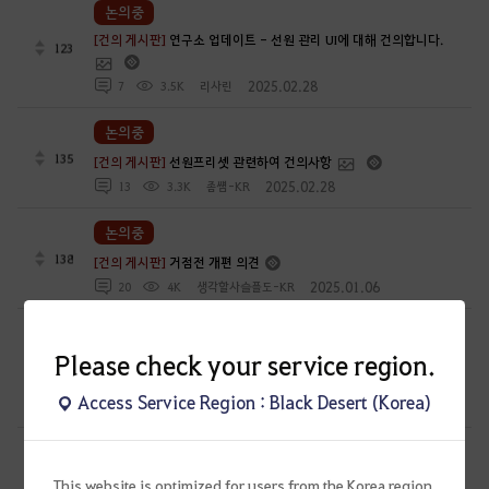
논의중
[건의 게시판]
연구소 업데이트 - 선원 관리 UI에 대해 건의합니다.
123
2025.02.28
7
3.5K
리사린
논의중
135
[건의 게시판]
선원프리셋 관련하여 건의사항
2025.02.28
13
3.3K
좀썜-KR
논의중
138
[건의 게시판]
거점전 개편 의견
2025.01.06
20
4K
생각할사슬플도-KR
논의중
Please check your service region.
[건의 게시판]
8.30 연구소 패치 후 전승 미스틱 패치 방향성 건의
116
Access Service Region : Black Desert (Korea)
2024.08.30
37
5.2K
피빠뿌
논의중
[건의 게시판]
2024-08-10 지식에 필요성에 대해서 건의합니다. -
This website is optimized for users from the Korea region.
251