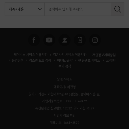
검
색
펄어비스 서비스 이용약관
검은사막 서비스 이용약관
개인정보처리방침
운영정책
청소년 보호 정책
이벤트 규약
팬 콘텐츠 가이드
고객센터
쿠키 정책
㈜펄어비스
대표이사: 허진영
경기도 과천시 과천대로2길 48 (갈현동, 펄어비스 홈 원)
사업자등록번호 : 138-81-62479
통신판매업 신고번호 : 2022-경기과천-0177
사업자 정보 확인
대표번호: 1661-8572