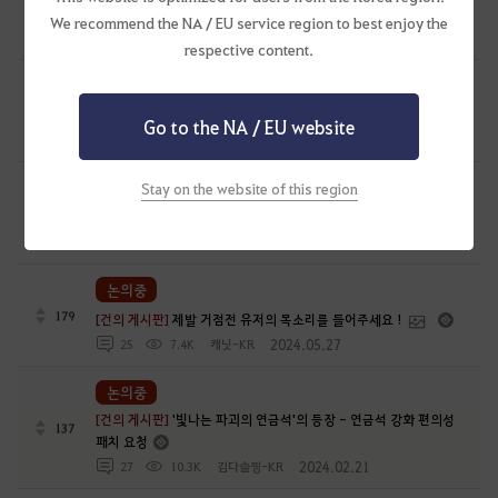
>2026 07.31수정
We recommend the NA / EU service region to best enjoy the
2024.08.10
76
6.4K
거상의반지
respective content.
논의중
142
[건의 게시판]
각성닌자 건의합니다
Go to the NA / EU website
2024.07.26
18
6.2K
암흔
논의중
Stay on the website of this region
118
[건의 게시판]
🌹장미전쟁 관련 건의🥀
2024.07.29
9
5.5K
사색
논의중
179
[건의 게시판]
제발 거점전 유저의 목소리를 들어주세요 !
2024.05.27
25
7.4K
캐닛-KR
논의중
[건의 게시판]
'빛나는 파괴의 연금석'의 등장 - 연금석 강화 편의성
137
패치 요청
2024.02.21
27
10.3K
김다슬찡-KR