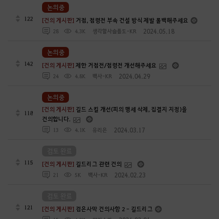
논의중
122
[건의 게시판]
거점, 점령전 부속 건설 방식 제발 롤백해주세요
2024.05.18
28
4.3K
생각할사슬플도-KR
논의중
142
[건의 게시판]
제한 거점전/점령전 개선해주세요
2024.04.29
24
4.8K
백사-KR
논의중
[건의 게시판]
길드 스킬 개선(피의 맹세 삭제, 집결지 지정)을
118
건의합니다.
2024.03.17
13
4.1K
유리은
검토 완료
115
[건의 게시판]
길드리그 관련 건의
2024.02.23
21
5K
백사-KR
검토 완료
121
[건의 게시판]
검은사막 건의사항 2 - 길드리그