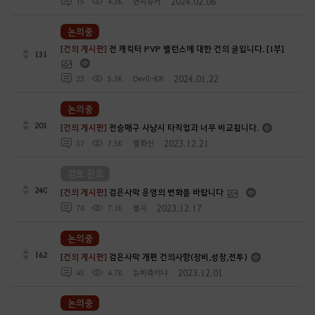
2024.02.06
15
4.3K
얀지슈카
논의중
[건의 게시판]
전 캐릭터 PVP 밸런스에 대한 건의 글입니다. [1부]
131
2024.01.22
23
5.3K
Devil-KR
논의중
201
[건의 게시판]
전승매구 사냥시 타직업과 너무 비교됩니다.
2023.12.21
37
7.5K
멸화신
검토 완료
240
[건의 게시판]
검은사막 운영의 변화를 바랍니다
2023.12.17
70
7.1K
첼시
논의중
162
[건의 게시판]
검은사막 개편 건의사항(장비,성장,전투)
2023.12.01
45
4.7K
뉴비죽이냐
논의중