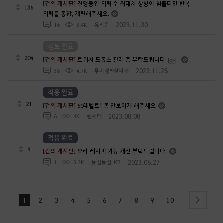
[건의 게시판]
진행중인 의뢰 수 최대치 상향이 힘들다면 반복
136
의뢰를 통합, 개편해주세요.
2023.11.30
16
3.4K
유리은
검토 완료
204
[건의 게시판]
트위치 드롭스 관리 좀 부탁드립니다
2023.11.28
38
4.7K
무지성화살싸개
적용 완료
21
[건의 게시판]
50레벨로! 좀 안보이게 해주세요
2023.08.08
6
4K
쉰세대
적용 완료
9
[건의 게시판]
요리 레시피 기능 개선 부탁드립니다.
2023.06.27
1
3.2K
둥실뭉실-KR
1
2
3
4
5
6
7
8
9
10
next