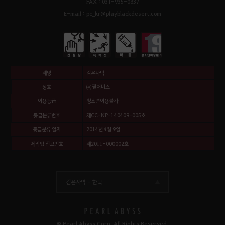
FAX : 031-935-0837
E-mail : pc_kr@playblackdesert.com
제명
검은사막
상호
㈜펄어비스
이용등급
청소년이용불가
등급분류번호
제CC-NP-140409-005호
등급분류 일자
2014년 4월 9일
제작업 신고번호
제2011-000002호
검은사막 -
한국
© Pearl Abyss Corp. All Rights Reserved.