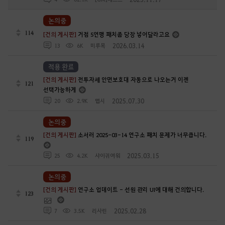
논의중
114
[건의 게시판]
거점 5연맹 패치좀 당장 넣어달라고요
2026.03.14
13
6K
미루목
적용 완료
[건의 게시판]
전투자세 안면보호대 자동으로 나오는거 이젠
121
선택가능하게
2025.07.30
20
2.9K
맵시
논의중
[건의 게시판]
소서러 2025-03-14 연구소 패치 문제가 너무큽니다.
119
2025.03.15
25
4.2K
샤이귀여워
논의중
[건의 게시판]
연구소 업데이트 - 선원 관리 UI에 대해 건의합니다.
123
2025.02.28
7
3.5K
리사린