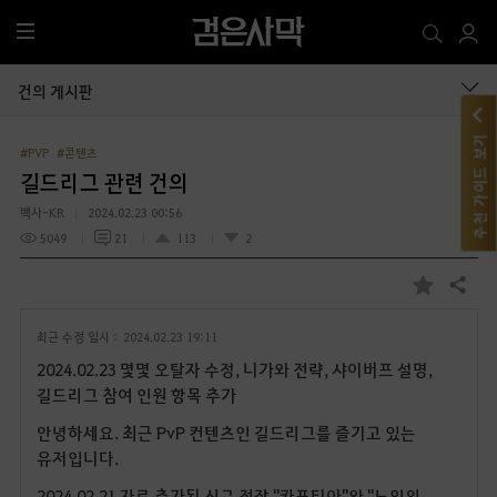
전
체
메
건의 게시판
뉴
추천 가이드 보기
#PVP
#콘텐츠
길드리그 관련 건의
백사-KR
2024.02.23 00:56
5049
21
113
2
공유하기
즐
겨
최근 수정 일시 :
2024.02.23 19:11
찾
기
2024.02.23 몇몇 오탈자 수정, 니가와 전략, 샤이버프 설명,
길드리그 참여 인원 항목 추가
안녕하세요. 최근 PvP 컨텐츠인 길드리그를 즐기고 있는
유저입니다.
2024.02.21 자로 추가된 신규 전장 "카포티아"와 "노인의