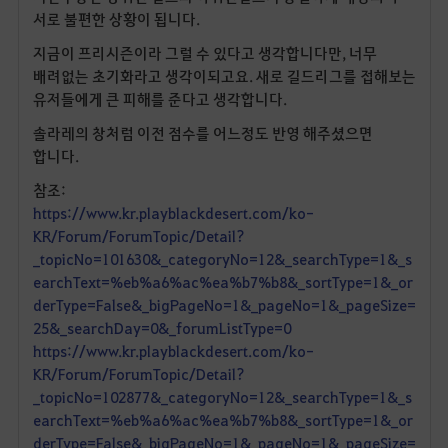
서로 불편한 상황이 됩니다.
지금이 프리시즌이라 그럴 수 있다고 생각합니다만, 너무
배려없는 초기화라고 생각이되고요. 새로 길드리그를 접해보는
유저들에게 큰 피해를 준다고 생각합니다.
솔라레의 창처럼 이전 점수를 어느정도 반영 해주셨으면
합니다.
참조:
https://www.kr.playblackdesert.com/ko-
KR/Forum/ForumTopic/Detail?
_topicNo=101630&_categoryNo=12&_searchType=1&_s
earchText=%eb%a6%ac%ea%b7%b8&_sortType=1&_or
derType=False&_bigPageNo=1&_pageNo=1&_pageSize=
25&_searchDay=0&_forumListType=0
https://www.kr.playblackdesert.com/ko-
KR/Forum/ForumTopic/Detail?
_topicNo=102877&_categoryNo=12&_searchType=1&_s
earchText=%eb%a6%ac%ea%b7%b8&_sortType=1&_or
derType=False&_bigPageNo=1&_pageNo=1&_pageSize=