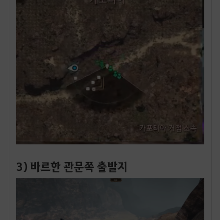
3) 바르한 관문쪽 출발지