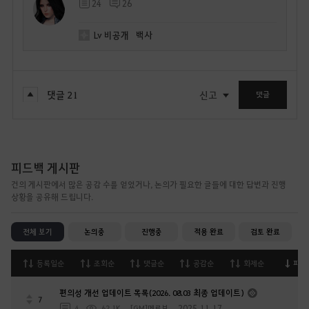
24
26
Lv
비공개
백사
댓글
21
신고
댓글
피드백 게시판
건의 게시판에서 많은 공감 수를 얻었거나, 논의가 필요한 글들에 대한 답변과 진행
상황을 공유해 드립니다.
전체 보기
논의중
진행중
적용 완료
검토 완료
등록일순
조회순
댓글순
공감순
화제순
피드
편의성 개선 업데이트 목록(2026. 08.03 최종 업데이트)
7
2025.11.17
4
62.1K
[GM]메르브