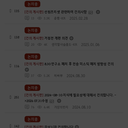
논의중
135
[건의 게시판]
선원프리셋 관련하여 건의사항
2025.02.28
13
3.3K
좀썜-KR
논의중
138
[건의 게시판]
거점전 개편 의견
2025.01.06
20
4K
생각할사슬플도-KR
논의중
[건의 게시판]
8.30 연구소 패치 후 전승 미스틱 패치 방향성 건의
116
2024.08.30
37
5.2K
피빠뿌
논의중
[건의 게시판]
2024-08-10 지식에 필요성에 대해서 건의합니다. -
251
>2026 07.31수정
2024.08.10
76
6.4K
거상의반지
논의중
142
[건의 게시판]
각성닌자 건의합니다