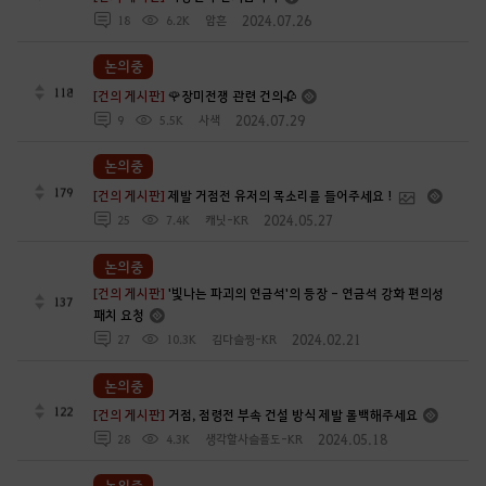
2024.07.26
18
6.2K
암흔
논의중
118
[건의 게시판]
🌹장미전쟁 관련 건의🥀
2024.07.29
9
5.5K
사색
논의중
179
[건의 게시판]
제발 거점전 유저의 목소리를 들어주세요 !
2024.05.27
25
7.4K
캐닛-KR
논의중
[건의 게시판]
'빛나는 파괴의 연금석'의 등장 - 연금석 강화 편의성
137
패치 요청
2024.02.21
27
10.3K
김다슬찡-KR
논의중
122
[건의 게시판]
거점, 점령전 부속 건설 방식 제발 롤백해주세요
2024.05.18
28
4.3K
생각할사슬플도-KR
논의중