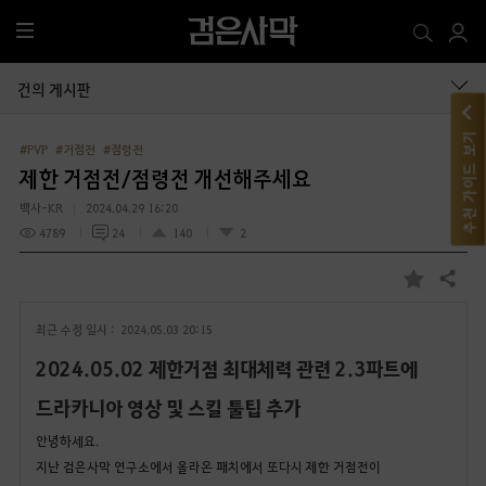
전
체
메
건의 게시판
뉴
추천 가이드 보기
#PVP
#거점전
#점령전
제한 거점전/점령전 개선해주세요
백사-KR
2024.04.29 16:20
4789
24
140
2
공유하기
즐
겨
최근 수정 일시 :
2024.05.03 20:15
찾
기
2024.05.02 제한거점 최대체력 관련
2.3파트에
드라카니아 영상 및 스킬 툴팁 추가
안녕하세요.
지난 검은사막 연구소에서 올라온 패치에서 또다시 제한 거점전이