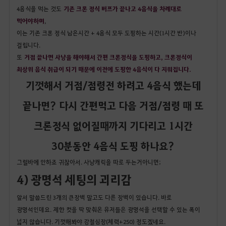
4음식을 먹는 것도
기존 크론 정식 버프가 끝나고 4음식을 차례대로
먹어야하며
,
이는 기존 크론 정식 남은시간 + 4음식 모두 도핑하는 시간(1시간 반)이나
걸립니다.
또
거점 끝나면 사냥을 해야해서 간편 크론정식을 도핑하고, 크론정식이
최상위 음식 취급이 되기 때문에 이전에 도핑한 4음식이 다 지워집니다.
기껏해서 거점/점령전 하려고 4음식 했는데
끝나면? 다시 간편먹고 다음 거점/점령 때 또
크론정식 없어질때까지 기다리고 1시간
30분동안 4음식 도핑 하나요?
그럴바에 안하죠 귀찮아서. 사냥캐릭을 따로 두는거아니면;
4) 광명석 세팅의 괴리감
앞서 말씀드린 3개의 큰장벽 말고도 다른 장벽이 있습니다. 바로
광명석인데요. 제한 컷을 딱 맞춰온 유저들은 광명석을 선택할 수 있는 폭이
넓지 않습니다. 기껏해봐야 강철심장(체력+250) 정도겠네요.