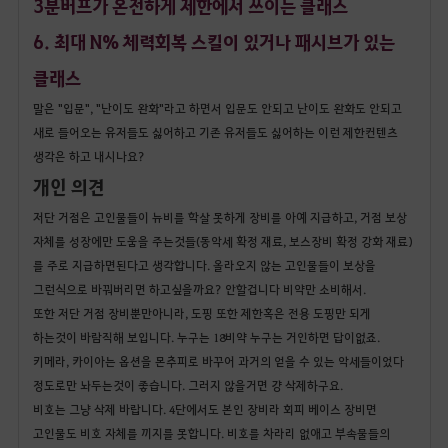
3분버프가 온전하게 제한에서 쓰이는 클래스
6. 최대 N% 체력회복 스킬이 있거나 패시브가 있는
클래스
말은 "입문", "난이도 완화"라고 하면서 입문도 안되고 난이도 완화도 안되고
새로 들어오는 유저들도 싫어하고 기존 유저들도 싫어하는 이런 제한컨텐츠
생각은 하고 내시나요?
개인 의견
저단 거점은 고인물들이 뉴비를 학살 못하게 장비를 아예 지급하고, 거점 보상
자체를 성장에만 도움을 주는것들(동악세 확정 재료, 보스장비 확정 강화 재료)
를 주로 지급하면된다고 생각합니다. 올라오지 않는 고인물들이 보상을
그런식으로 바꿔버리면 하고싶을까요? 안할겁니다 비약만 소비해서.
또한 저단 거점 장비뿐만아니라, 도핑 또한 제한혹은 전용 도핑만 되게
하는것이 바람직해 보입니다. 누구는 18비약 누구는 거인하면 답이없죠.
키메라, 카이아는 옵션을 몬추피로 바꾸어 과거의 얻을 수 있는 악세들이었다
정도로만 놔두는것이 좋습니다. 그러지 않을거면 걍 삭제하구요.
비호는 그냥 삭제 바랍니다. 4단에서도 본인 장비라 회피 베이스 장비면
고인물도 비호 자체를 끼지를 못합니다. 비호를 차라리 없애고 부속물들의