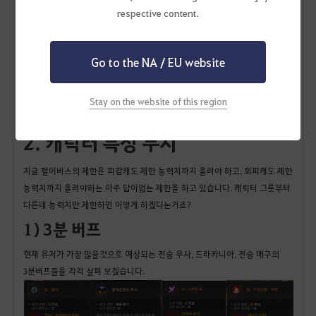
respective content.
- 세번째 장벽 : 4음식 준비해야함(1시간 반동안
음식만 먹어야함)
Go to the NA / EU website
- 네번째 장벽 : 카부아 및 비호 준비해야함(비호는
피해감소 -50 이라 제한 이상의 템을 갖춰야함.)
Stay on the website of this region
이러면 도대체 어떤 유저가 거점전, 점령전을 하러 오나요?
2. 캐릭터 특성 무시
지금 펄어비스의 제한은 피감캐도 제한 능력치까지 올려야 하고, 회피캐도 제한
능력치까지 올려야하는 아주 답이없는 제한을 하고 있습니다. 캐릭터 그릇부터
다른데 능력치만 제한하면 어떻게 하겠다는거죠?
1) 3분 버프
현재 유저가 가장 많을것으로 예상되는 전승 우사, 드라카니아, 전승 매구의
3분버프들을 각각 살펴 보겠습니다.