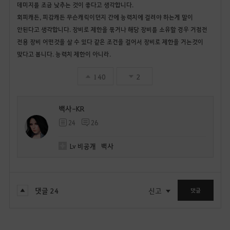
데미지를 조금 낮추는 것이 좋다고 생각합니다.
회피캐든, 피감캐든 무슨캐릭이던지 간에 능력치에 걸려야 하는게 말이
안된다고 생각합니다. 장비로 제한을 묶거나 해당 장비를 소유할 경우 거점전
전용 장비 어떤것을 살 수 있다 같은 조건을 걸어서 장비로 제한을 거는것이
맞다고 봅니다. 능력치 제한이 아니라.
140
2
백사-KR
24
26
Lv
비공개
백사
댓글
24
신고
댓글