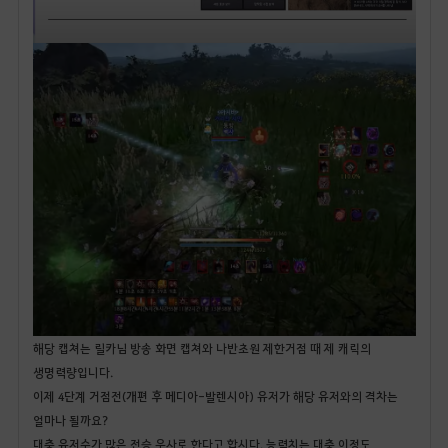
해당 캡쳐는 릴카님 방송 화면 캡쳐와 나반초원 제한거점 때 제 캐릭의
생명력량입니다.
이제 4단계 거점전(개편 후 메디아-발렌시아) 유저가 해당 유저와의 격차는
얼마나 될까요?
대충 유저수가 많은 전승 우사로 한다고 합시다. 능력치는 대충 이정도