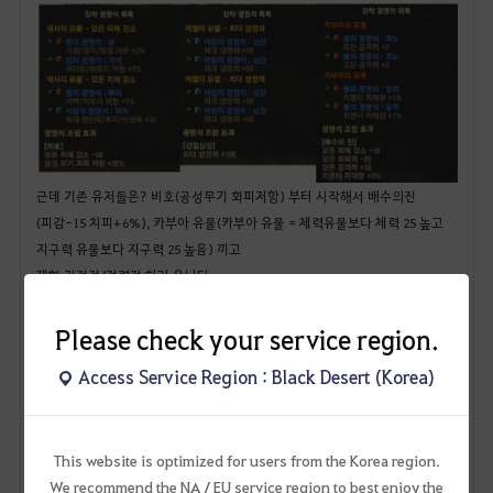
근데 기존 유저들은? 비호(공성무기 회피저항) 부터 시작해서 배수의진
(피감-15 치피+6%), 카부아 유물(카부아 유물 = 체력유물보다 체력 25 높고
지구력 유물보다 지구력 25 높음) 끼고
제한 거점전/점령전 하러 옵니다.
우리 길드(연맹) 상대 화탑에 다 쓸려나가는데 비호를 낀 상대쪽은 화탑에
죽지도 않습니다.
Please check your service region.
이게 유입을 위한 제한이 맞나요?
Access Service Region : Black Desert (Korea)
자 지금까지 말씀드린 것들 중 장벽 4개가 나왔습니다.
거점/점령전을 유입하는 입장에서
- 첫번째 장벽 : 장비 컷 맞춰서 키메라, 카이아 써야함
This website is optimized for users from the Korea region.
- 두번째 장벽 : 18비약 준비 해야함
We recommend the NA / EU service region to best enjoy the