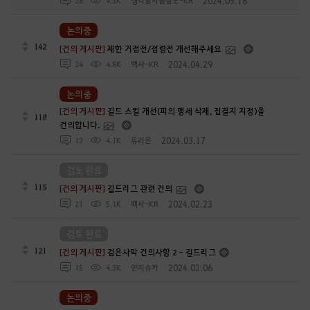
2024.05.18
28
4.3K
생각할사슬플도-KR
논의중
142
[건의 게시판]
제한 거점전/점령전 개선해주세요
2024.04.29
24
4.8K
백사-KR
논의중
[건의 게시판]
길드 스킬 개선(피의 맹세 삭제, 집결지 지정)을
118
건의합니다.
2024.03.17
13
4.1K
유리은
검토 완료
115
[건의 게시판]
길드리그 관련 건의
2024.02.23
21
5.1K
백사-KR
검토 완료
121
[건의 게시판]
검은사막 건의사항 2 - 길드리그
2024.02.06
15
4.3K
얀지슈카
논의중