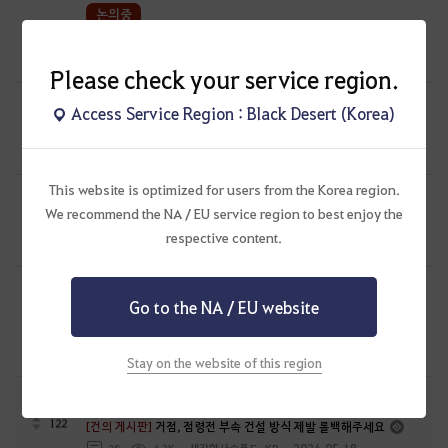
논의중
142
[건의 게시판]
각성닌자 건의합니다
2024.07.26
18
6.2K
암흔
Please check your service region.
논의중
Access Service Region : Black Desert (Korea)
118
[건의 게시판]
🌹장미전쟁 관련 건의🥀
2024.07.29
9
5.5K
사색
This website is optimized for users from the Korea region.
논의중
We recommend the NA / EU service region to best enjoy the
179
[건의 게시판]
제발 거점전 유저의 목소리를 들어주세요 !
respective content.
2024.05.27
25
7.4K
캐닛-KR
논의중
Go to the NA / EU website
[건의 게시판]
'빛나는 파괴의 연금석'의 등장 - 연금석 강화 편의성
137
패치 요청
2024.02.21
27
10.3K
김다슬찡-KR
Stay on the website of this region
논의중
122
[건의 게시판]
거점, 점령전 부속 건설 방식 제발 롤백해주세요