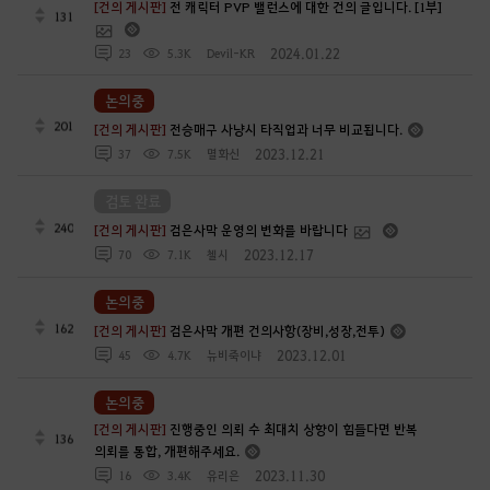
[건의 게시판]
전 캐릭터 PVP 밸런스에 대한 건의 글입니다. [1부]
131
2024.01.22
23
5.3K
Devil-KR
논의중
201
[건의 게시판]
전승매구 사냥시 타직업과 너무 비교됩니다.
2023.12.21
37
7.5K
멸화신
검토 완료
240
[건의 게시판]
검은사막 운영의 변화를 바랍니다
2023.12.17
70
7.1K
첼시
논의중
162
[건의 게시판]
검은사막 개편 건의사항(장비,성장,전투)
2023.12.01
45
4.7K
뉴비죽이냐
논의중
[건의 게시판]
진행중인 의뢰 수 최대치 상향이 힘들다면 반복
136
의뢰를 통합, 개편해주세요.
2023.11.30
16
3.4K
유리은