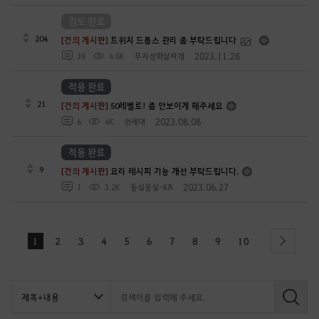
검토 완료
204
[건의 게시판]
트위치 드롭스 관리 좀 부탁드립니다
2023.11.28
38
4.8K
무지성화살싸개
적용 완료
21
[건의 게시판]
50레벨로! 좀 안보이게 해주세요
2023.08.08
6
4K
쉰세대
적용 완료
9
[건의 게시판]
요리 레시피 기능 개선 부탁드립니다.
2023.06.27
1
3.2K
둥실뭉실-KR
1
2
3
4
5
6
7
8
9
10
next
검