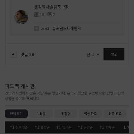
생각할사슬플도-KR
10
2
Lv
63
슈프림스트레인지
댓글
28
신고
댓글
피드백 게시판
건의 게시판에서 많은 공감 수를 얻었거나, 논의가 필요한 글들에 대한 답변과 진행
상황을 공유해 드립니다.
전체 보기
논의중
진행중
적용 완료
검토 완료
등록일순
조회순
댓글순
공감순
화제순
피드