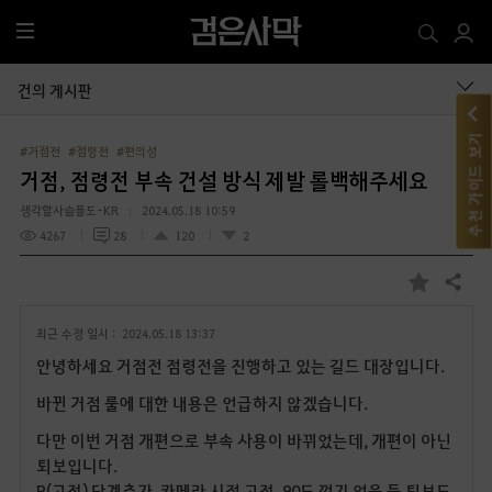
전
체
메
건의 게시판
뉴
추천 가이드 보기
#거점전
#점령전
#편의성
거점, 점령전 부속 건설 방식 제발 롤백해주세요
생각할사슬플도-KR
2024.05.18 10:59
4267
28
120
2
공유하기
즐
겨
최근 수정 일시 :
2024.05.18 13:37
찾
기
안녕하세요 거점전 점령전을 진행하고 있는 길드 대장입니다.
바뀐 거점 룰에 대한 내용은 언급하지 않겠습니다.
다만 이번 거점 개편으로 부속 사용이 바뀌었는데, 개편이 아닌
퇴보입니다.
R(고정) 단계추가, 카메라 시점 고정, 90도 꺾기 없음 등 퇴보도