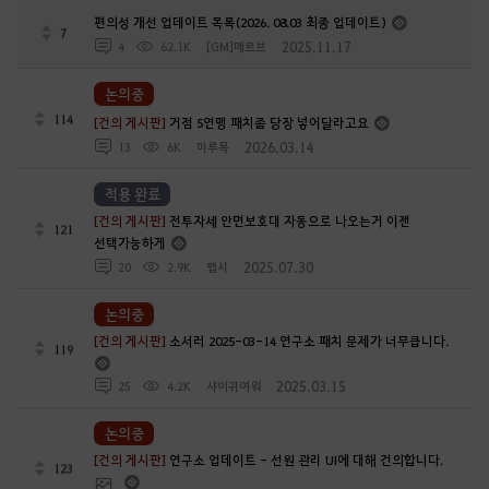
편의성 개선 업데이트 목록(2026. 08.03 최종 업데이트)
7
2025.11.17
4
62.1K
[GM]메르브
논의중
114
[건의 게시판]
거점 5연맹 패치좀 당장 넣어달라고요
2026.03.14
13
6K
미루목
적용 완료
[건의 게시판]
전투자세 안면보호대 자동으로 나오는거 이젠
121
선택가능하게
2025.07.30
20
2.9K
맵시
논의중
[건의 게시판]
소서러 2025-03-14 연구소 패치 문제가 너무큽니다.
119
2025.03.15
25
4.2K
샤이귀여워
논의중
[건의 게시판]
연구소 업데이트 - 선원 관리 UI에 대해 건의합니다.
123