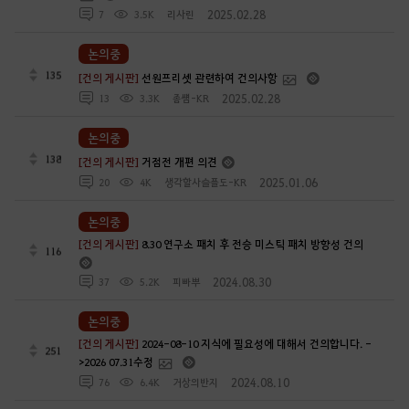
2025.02.28
7
3.5K
리사린
논의중
135
[건의 게시판]
선원프리셋 관련하여 건의사항
2025.02.28
13
3.3K
좀썜-KR
논의중
138
[건의 게시판]
거점전 개편 의견
2025.01.06
20
4K
생각할사슬플도-KR
논의중
[건의 게시판]
8.30 연구소 패치 후 전승 미스틱 패치 방향성 건의
116
2024.08.30
37
5.2K
피빠뿌
논의중
[건의 게시판]
2024-08-10 지식에 필요성에 대해서 건의합니다. -
251
>2026 07.31수정
2024.08.10
76
6.4K
거상의반지