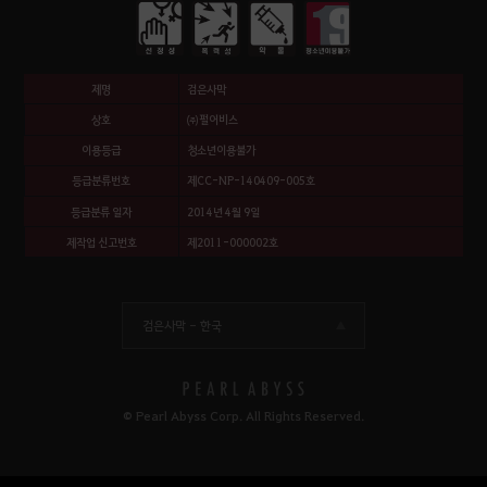
제명
검은사막
상호
㈜펄어비스
이용등급
청소년이용불가
등급분류번호
제CC-NP-140409-005호
등급분류 일자
2014년 4월 9일
제작업 신고번호
제2011-000002호
검은사막 -
한국
© Pearl Abyss Corp. All Rights Reserved.