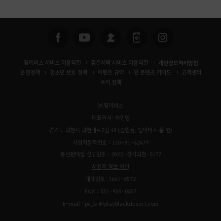
색
펄어비스 서비스 이용약관
검은사막 서비스 이용약관
개인정보처리방침
운영정책
청소년 보호 정책
이벤트 규약
팬 콘텐츠 가이드
고객센터
쿠키 정책
㈜펄어비스
대표이사: 허진영
경기도 과천시 과천대로2길 48 (갈현동, 펄어비스 홈 원)
사업자등록번호 : 138-81-62479
통신판매업 신고번호 : 2022-경기과천-0177
사업자 정보 확인
대표번호: 1661-8572
FAX : 031-935-0837
E-mail : pc_kr@playblackdesert.com