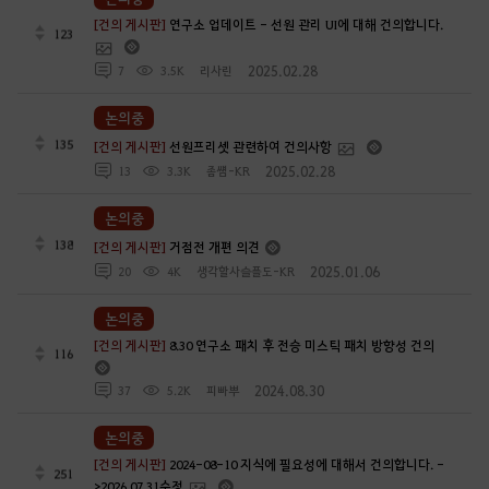
[건의 게시판]
연구소 업데이트 - 선원 관리 UI에 대해 건의합니다.
123
2025.02.28
7
3.5K
리사린
논의중
135
[건의 게시판]
선원프리셋 관련하여 건의사항
2025.02.28
13
3.3K
좀썜-KR
논의중
138
[건의 게시판]
거점전 개편 의견
2025.01.06
20
4K
생각할사슬플도-KR
논의중
[건의 게시판]
8.30 연구소 패치 후 전승 미스틱 패치 방향성 건의
116
2024.08.30
37
5.2K
피빠뿌
논의중
[건의 게시판]
2024-08-10 지식에 필요성에 대해서 건의합니다. -
251
>2026 07.31수정