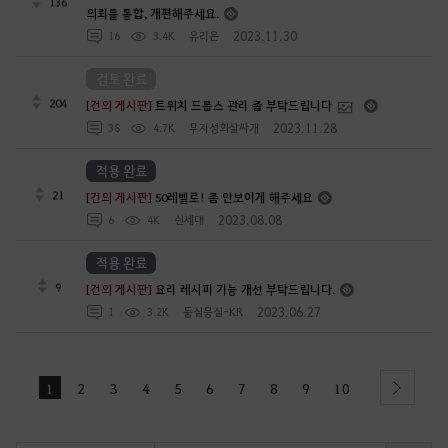
136
의뢰를 통합, 개편해주세요.
2023.11.30
16
3.4K
유리은
검토 완료
204
[건의 게시판]
트위치 드롭스 관리 좀 부탁드립니다
2023.11.28
38
4.7K
무지성화살싸개
적용 완료
21
[건의 게시판]
50레벨로! 좀 안보이게 해주세요
2023.08.08
6
4K
쉰세대
적용 완료
9
[건의 게시판]
요리 레시피 기능 개선 부탁드립니다.
2023.06.27
1
3.2K
둥실뭉실-KR
1
2
3
4
5
6
7
8
9
10
next