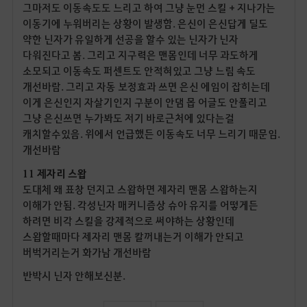
그마저도 이동속도도 느리고 하여 그냥 눈먼 스킬 + 지나가는
이동기에 누워버리는 상황이 발생함. 은신이 은신답게 딜도
약한 닌자가 유일하게 선공을 할수 있는 닌자가 닌자
다워진다고 봄. 그리고 지구력은 맨몸인데 너무 과도하게
소모되고 이동속도 퍼센트도 안적혀있고 그냥 느림 속도
개선바람. 그리고 자동 보정효과 쓰면 은신 에임이 잡히는데
이게 은신인지 자살기인지 구분이 안댐 몹 어글도 안풀리고
그냥 은신쓰면 누가봐도 저기 바로근처에 있다는걸
캐치할수있음. 위에서 언급했든 이동속도 너무 느리기 때문임.
개선바람
11 제자리 스왑
도대체 왜 표창 던지고 스왑하면 제자리 맨몸 스왑하는지
이해가 안됨. 각성닌자 매커니즘상 슈아 유지를 어떻게든
하려면 비각 스킬을 강제적으로 써야하는 상황인데
스왑할때마다 제자리 맨몸 칼꺼내는거 이해가 안되고
버벅거리는거 화가남 개선바람
반박시 닌자 안해보신분.