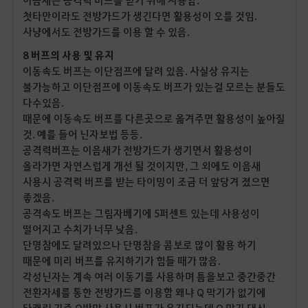
첫타만이라도 전방가드가 생긴다면 활용성이 오를 것임.
사냥에서도 전방가드를 이용 할 수 있음.
8 버프의 사용 및 유지
이동속도 버프는 이단점프에 달려 있음. 사실상 유지는
불가능하고 이단점프에 이동속도 버프가 있는걸 모르는 분들도
다수있음.
때문에 이동속도 버프를 다른곳으로 옮겨주면 활용성이 높아질
것. 예를 들어 닌자보법 등등.
공격력버프는 이음새가 전방가드가 생기면서 활용성이
올라가면 자연스럽게 개선 될 것이지만, 그 외에도 이음새
사용시 공격력 버프를 받는 타이밍이 조금 더 앞당겨 졌으면
좋겠음.
공격속도 버프는 그림자베기에 5퍼센트 있는데 사용성이
떨어지고 수치가 너무 낮음.
단명참에도 달려있으나 단명참을 콤보로 많이 활용 하기
때문에 미리 버프를 유지하기가 힘들 때가 많음.
각성닌자는 계속 여러 이동기를 사용하며 틈을보고 중간중간
전환자세를 통한 전방가드를 이용함 왜냐 Q 막기가 없기에
타캐릭 기준 Q방막 사용시 버프가 유지되는데 Q 막기 대신