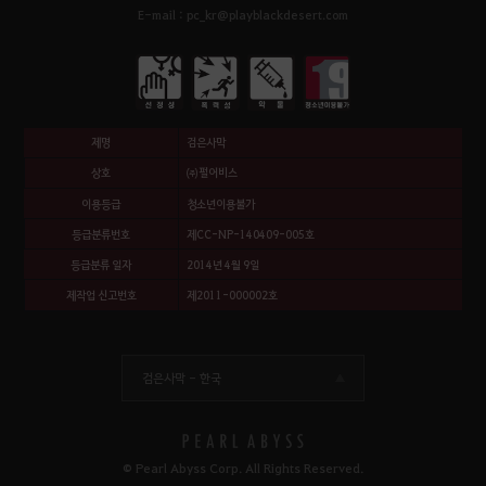
E-mail : pc_kr@playblackdesert.com
제명
검은사막
상호
㈜펄어비스
이용등급
청소년이용불가
등급분류번호
제CC-NP-140409-005호
등급분류 일자
2014년 4월 9일
제작업 신고번호
제2011-000002호
검은사막 -
한국
© Pearl Abyss Corp. All Rights Reserved.