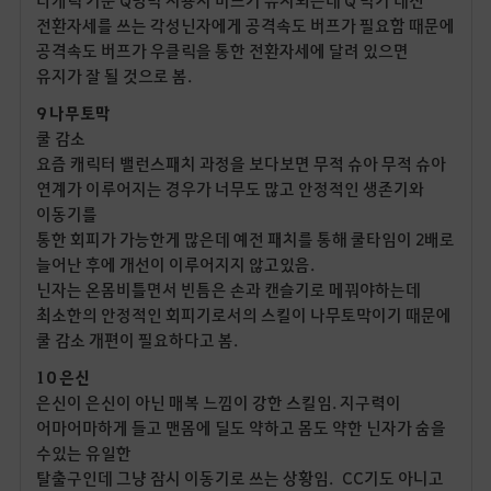
전환자세를 쓰는 각성닌자에게 공격속도 버프가 필요함 때문에
공격속도 버프가 우클릭을 통한 전환자세에 달려 있으면
유지가 잘 될 것으로 봄.
9 나무토막
쿨 감소
요즘 캐릭터 밸런스패치 과정을 보다보면 무적 슈아 무적 슈아
연계가 이루어지는 경우가 너무도 많고 안정적인 생존기와
이동기를
통한 회피가 가능한게 많은데 예전 패치를 통해 쿨타임이 2배로
늘어난 후에 개선이 이루어지지 않고있음.
닌자는 온몸비틀면서 빈틈은 손과 캔슬기로 메꿔야하는데
최소한의 안정적인 회피기로서의 스킬이 나무토막이기 때문에
쿨 감소 개편이 필요하다고 봄.
10 은신
은신이 은신이 아닌 매복 느낌이 강한 스킬임. 지구력이
어마어마하게 들고 맨몸에 딜도 약하고 몸도 약한 닌자가 숨을
수있는 유일한
탈출구인데 그냥 잠시 이동기로 쓰는 상황임. CC기도 아니고