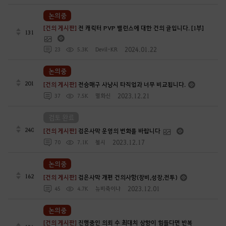
논의중
[건의 게시판]
전 캐릭터 PVP 밸런스에 대한 건의 글입니다. [1부]
131
2024.01.22
23
5.3K
Devil-KR
논의중
201
[건의 게시판]
전승매구 사냥시 타직업과 너무 비교됩니다.
2023.12.21
37
7.5K
멸화신
검토 완료
240
[건의 게시판]
검은사막 운영의 변화를 바랍니다
2023.12.17
70
7.1K
첼시
논의중
162
[건의 게시판]
검은사막 개편 건의사항(장비,성장,전투)
2023.12.01
45
4.7K
뉴비죽이냐
논의중
[건의 게시판]
진행중인 의뢰 수 최대치 상향이 힘들다면 반복