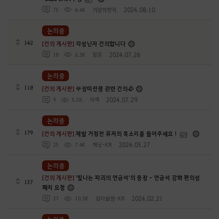
2024.08.10
75
6.4K
거상의반지
논의중
142
[건의 게시판]
각성닌자 건의합니다
2024.07.26
18
6.2K
암흔
논의중
118
[건의 게시판]
🌹장미전쟁 관련 건의🥀
2024.07.29
9
5.5K
사색
논의중
179
[건의 게시판]
제발 거점전 유저의 목소리를 들어주세요 !
2024.05.27
25
7.4K
캐닛-KR
논의중
[건의 게시판]
'빛나는 파괴의 연금석'의 등장 - 연금석 강화 편의성
137
패치 요청
2024.02.21
27
10.3K
김다슬찡-KR