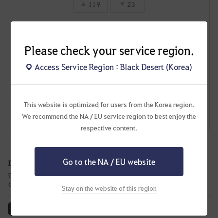
119
23
암흔
Please check your service region.
1
1
Access Service Region : Black Desert (Korea)
Lv
비공개
암형
This website is optimized for users from the Korea region.
댓글
18
신고
댓글
We recommend the NA / EU service region to best enjoy the
respective content.
Go to the NA / EU website
피드백 게시판
건의 게시판에서 많은 공감 수를 얻었거나, 논의가 필요한 글들에 대한 답변과 진행
상황을 공유해 드립니다.
Stay on the website of this region
전체 보기
논의중
진행중
적용 완료
검토 완료