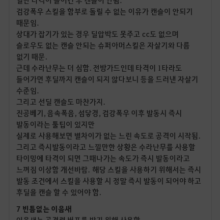
검강폭우 스킬을 함부로 돌릴 수 없는 이유가 캔슬이 안되기
때문임.
상대가 잡기가 있는 경우 딜압박도 못주고 cc도 없으며
슬로우도 없는 캔슬 안되는 슈퍼아머스킬은 자살기와 다름
없기 때문.
근데 수라난무는 더 심함. 전방가드인데 타격이 1타라도
들어가면 후딜까지 캔슬이 되지 않다보니 등을 드러낸 자살기
수준임.
그리고 선딜 캔슬도 마찬가지.
진공베기, 음속폭음, 섬닿경, 검강폭우 이후 발동시 즉시
발동이라는 툴팁이 있지만
실제로 사용해보면 별차이가 없는 느린 속도로 공격이 시작됨.
그리고 즉시발동이라고 느낄만한 상황은 수라난무를 사용할
타이밍에 타격이 되면 그때나가는 속도가 즉시 발동이라고
느껴짐 이상함 개선바람. 해당 스킬을 사용하기 위해서는 즉시
발동 조건에서 스킬을 사용할 시 정말 즉시 발동이 되어야 하고
후딜을 캔슬 할 수 있어야 함.
7 빈틈없는 이음새
이음새는 공격력 버프를 받기 위해 사용함.