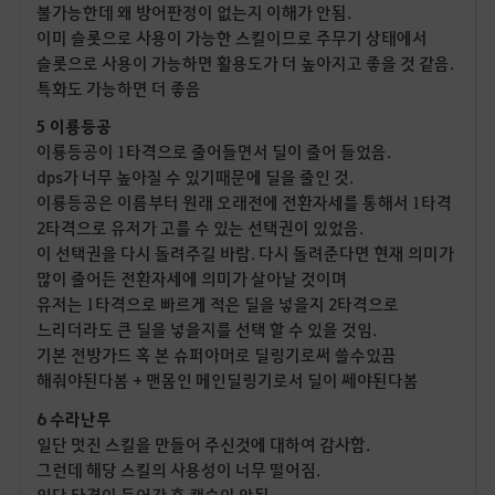
불가능한데 왜 방어판정이 없는지 이해가 안됨.
이미 슬롯으로 사용이 가능한 스킬이므로 주무기 상태에서
슬롯으로 사용이 가능하면 활용도가 더 높아지고 좋을 것 같음.
특화도 가능하면 더 좋음
5 이룡등공
이룡등공이 1타격으로 줄어들면서 딜이 줄어 들었음.
dps가 너무 높아질 수 있기때문에 딜을 줄인 것.
이룡등공은 이름부터 원래 오래전에 전환자세를 통해서 1타격
2타격으로 유저가 고를 수 있는 선택권이 있었음.
이 선택권을 다시 돌려주길 바람. 다시 돌려준다면 현재 의미가
많이 줄어든 전환자세에 의미가 살아날 것이며
유저는 1타격으로 빠르게 적은 딜을 넣을지 2타격으로
느리더라도 큰 딜을 넣을지를 선택 할 수 있을 것임.
기본 전방가드 혹 본 슈퍼아머로 딜링기로써 쓸수있끔
해줘야된다봄 + 맨몸인 메인딜링기로서 딜이 쎄야된다봄
6 수라난무
일단 멋진 스킬을 만들어 주신것에 대하여 감사함.
그런데 해당 스킬의 사용성이 너무 떨어짐.
일단 타격이 들어간 후 캔슬이 안됨.