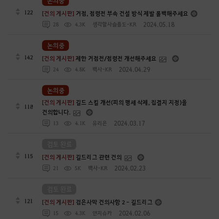
논의중
122
[건의 게시판]
거점, 점령전 부속 건설 방식 제발 롤백해주세요
2024.05.18
28
4.3K
생각할사슬플도-KR
논의중
142
[건의 게시판]
제한 거점전/점령전 개선해주세요
2024.04.29
24
4.8K
백사-KR
논의중
[건의 게시판]
길드 스킬 개선(피의 맹세 삭제, 집결지 지정)을
118
건의합니다.
2024.03.17
13
4.1K
유리은
검토 완료
115
[건의 게시판]
길드리그 관련 건의
2024.02.23
21
5K
백사-KR
검토 완료
121
[건의 게시판]
검은사막 건의사항 2 - 길드리그
2024.02.06
15
4.3K
얀지슈카