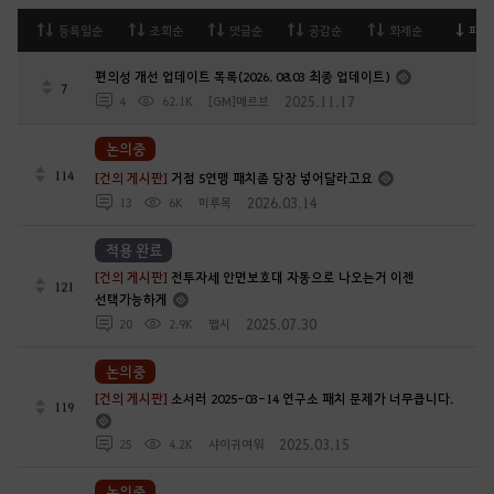
등록일순
조회순
댓글순
공감순
화제순
피드
편의성 개선 업데이트 목록(2026. 08.03 최종 업데이트)
7
2025.11.17
4
62.1K
[GM]메르브
논의중
114
[건의 게시판]
거점 5연맹 패치좀 당장 넣어달라고요
2026.03.14
13
6K
미루목
적용 완료
[건의 게시판]
전투자세 안면보호대 자동으로 나오는거 이젠
121
선택가능하게
2025.07.30
20
2.9K
맵시
논의중
[건의 게시판]
소서러 2025-03-14 연구소 패치 문제가 너무큽니다.
119
2025.03.15
25
4.2K
샤이귀여워
논의중