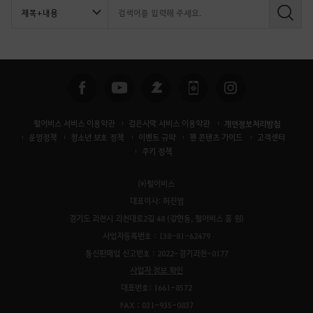
검
색
펄어비스 서비스 이용약관
검은사막 서비스 이용약관
개인정보처리방침
운영정책
청소년 보호 정책
이벤트 규약
팬 콘텐츠 가이드
고객센터
쿠키 정책
㈜펄어비스
대표이사: 허진영
경기도 과천시 과천대로2길 48 (갈현동, 펄어비스 홈 원)
사업자등록번호 : 138-81-62479
통신판매업 신고번호 : 2022-경기과천-0177
사업자 정보 확인
대표번호: 1661-8572
FAX : 031-935-0837