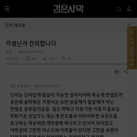
전
체
메
건의 게시판
뉴
추천 가이드 보기
각성닌자 건의합니다
암흔
2024.07.26 19:24
6153
18
119
23
공유하기
즐
겨
최근 수정 일시 :
2024.07.26 20:19
찾
기
닌자는 닌자답게 암살이 가능한 딜러이어햐 하는게 컨셉인거
같은데
솔라레든 거점이든 보면 암살캐가 암살캐가 아닌
컨셉은 잘못된거같음.
딜도 약하고 이동기면 이동기 콤보든
회피기든 진입각도 재는게 컨트롤과 어마어마한 숙련도를
요구하는 최상위권 캐릭중에 하나라고 인식이 되어있고
어려운데 그만한 리스크와 어려움이 있다면 그만큼 숙련이
되었을때 포텐셜이 있어야하는 직업이라고 생각함