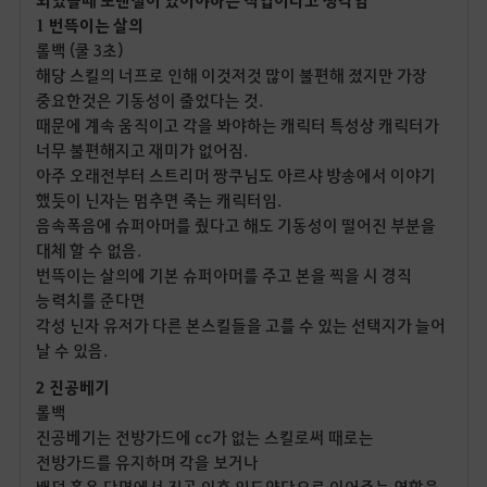
1 번뜩이는 살의
롤백 (쿨 3초)
해당 스킬의 너프로 인해 이것저것 많이 불편해 졌지만 가장
중요한것은 기동성이 줄었다는 것.
때문에 계속 움직이고 각을 봐야하는 캐릭터 특성상 캐릭터가
너무 불편해지고 재미가 없어짐.
아주 오래전부터 스트리머 짱쿠님도 아르샤 방송에서 이야기
했듯이 닌자는 멈추면 죽는 캐릭터임.
음속폭음에 슈퍼아머를 줬다고 해도 기동성이 떨어진 부분을
대체 할 수 없음.
번뜩이는 살의에 기본 슈퍼아머를 주고 본을 찍을 시 경직
능력치를 준다면
각성 닌자 유저가 다른 본스킬들을 고를 수 있는 선택지가 늘어
날 수 있음.
2 진공베기
롤백
진공베기는 전방가드에 cc가 없는 스킬로써 때로는
전방가드를 유지하며 각을 보거나
배덕 혹은 단명에서 진공 이후 일도양단으로 이어주는 역할을