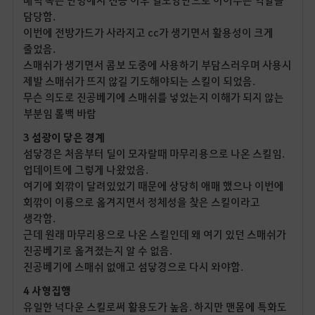
담당함.
이번에 전방가드가 사라지고 cc가 생기면서 활용성이 크게
줄었음.
스매쉬가 생기면서 콤보 도중에 사용하기 부담스러우며 사용시
제발 스매쉬가 뜨지 않길 기도해야되는 스킬이 되었음.
무슨 의도로 진공베기에 스매쉬를 넣었는지 이해가 되지 않는
부분임 롤백 바람
3 섬광이 닿은 경계
섬닿경은 처음부터 딜이 모자랄때 마무리용으로 나온 스킬임.
업데이트에 그렇게 나왔었음.
여기에 회깎이 달려있었기 때문에 상당히 애매 했으나 이번에
회깎이 이룡으로 옮겨지면서 정체성을 찾은 스킬이라고
생각함.
근데 원래 마무리용으로 나온 스킬인데 왜 여기 있던 스매쉬가
진공베기로 옮겨졌는지 알 수 없음.
진공베기에 스매쉬 없애고 섬닿경으로 다시 와야함.
4 사형집행
유일한 넉다운 스킬로써 활용도가 높음. 하지만 맨몸에 특화도