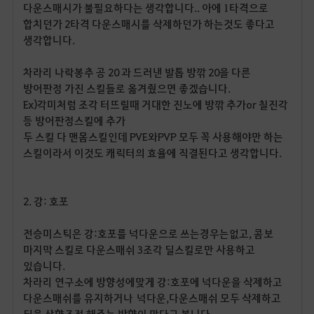
다운스매시가 불필요하다는 생각합니다
..
아에
1
타격으로
합치던가
2
타격 다운스매시를 삭제하던가 하는것도 좋다고
생각합니다
.
차라리 나락봉추 공
20
과 드러낸 발톱 방깎
20
을 다른
방어판정 가진 스킬들로 옮겨줬으면 좋겠습니다
.
Ex)각미처럼 조각 터뜨릴때 거대한 진노에 방깎 추가or 칠진각
등 방어판정스킬에 추가
두 스킬 다 맨몸스킬인데
PVE
와
PVP
모두 꼭 사용해야만 하는
스킬이라서 이것도 캐릭터의 효율에 직결된다고 생각합니다
.
2.
강
:
호포
전승미스틱은 강
:
호포를 넉다운으로 쓰는경우는없고
,
콤보
마지막 스킬로 다운스매쉬
3
조각 딜스킬로만 사용하고
있습니다
.
차라리 연구소에 방향성에맞게 강
:
호포에 넉다운을 삭제하고
다운스매쉬를 유지하거나
넉다운
,
다운스매쉬 모두 삭제하고