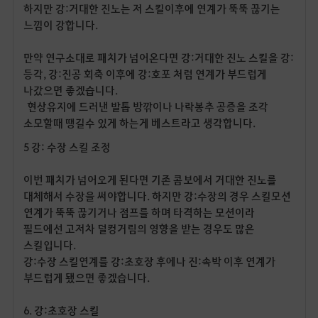
하지만 강
:
거대한 진노는 저 스킬이후에 연계가 뚝뚝 끊기는
느낌이 강합니다
.
만약 연구소대로 패치가 넘어온다면 강
:
거대한 진노 스킬을 강
:
등각
,
강
:
진공 회축 이후에 강
:
호포 처럼 연계가 부드럽게
나갔으면 좋겠습니다
.
현상유지에 드러낸 발톱 방깎이나 나락봉추 공증을 조각
소모할때 땡길수 있게 하는게 베스트라고 생각합니다.
5
강
:
수장 스킬 조정
이번 패치가 넘어오게 된다면 기존 콤보에서 거대한 진노를
대체해서 수장을 써야합니다
.
하지만 강
:
수장의 경우 스킬모션
연계가 뚝뚝 끊기거나 점프를 하며 타격하는 모션이라
필드에선 고저차 덜컹거림의 영향을 받는 경우도 많은
스킬입니다
.
강
:
수장 스킬연계를 강
:
초호장 후에나 진
:
속박 이후 연계가
부드럽게 됐으면 좋겠습니다
.
6.
강
:
초호장 스킬