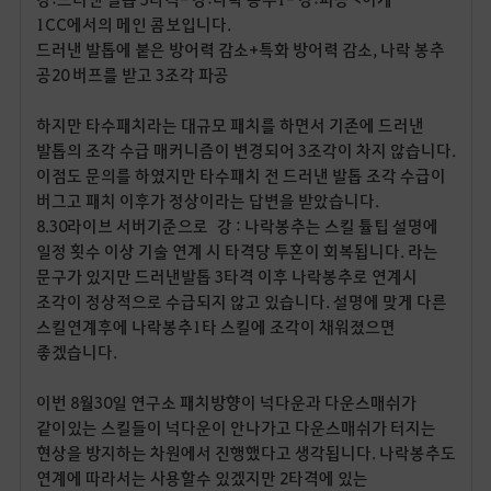
1CC
에서의 메인 콤보입니다
.
드러낸 발톱에 붙은 방어력 감소
+
특화 방어력 감소
,
나락 봉추
공
20
버프를 받고
3
조각 파공
하지만 타수패치라는 대규모 패치를 하면서 기존에 드러낸
발톱의 조각 수급 매커니즘이 변경되어
3
조각이 차지 않습니다
.
이점도 문의를 하였지만 타수패치 전 드러낸 발톱 조각 수급이
버그고 패치 이후가 정상이라는 답변을 받았습니다
.
8.30라이브 서버기준으로 강
:
나락봉추는 스킬 튤팁 설명에
일정 횟수 이상 기술 연계 시 타격당 투혼이 회복됩니다
.
라는
문구가 있지만 드러낸발톱
3
타격 이후 나락봉추로 연계시
조각이 정상적으로 수급되지 않고 있습니다
.
설명에 맞게 다른
스킬연계후에 나락봉추
1
타 스킬에 조각이 채워졌으면
좋겠습니다
.
이번
8
월
30
일 연구소 패치방향이 넉다운과 다운스매쉬가
같이있는 스킬들이 넉다운이 안나가고 다운스매쉬가 터지는
현상을 방지하는 차원에서 진행했다고 생각됩니다
.
나락봉추도
연계에 따라서는 사용할수 있겠지만
2
타격에 있는