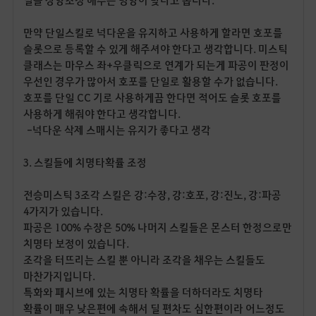
딜을 상향조정 해주는 방향이 맞다고 봅니다
.
만약 단일스킬로 넉다운을 유지하고 사용하게 할라면 호포를
슬롯으로 등록할 수 있게 해주셔야 한다고 생각합니다
.
미스틱
클래스는 마우스 좌
+
우클릭으로 연계가 되는게 파공이 판정이
우선인 경우가 많아서 호포를 단일로 활용할 수가 없습니다
.
호포를 단일
CC
기로 사용하게끔 한다면 적어도 슬롯 호포를
사용하게 해줘야 한다고 생각합니다
.
-넉다운 삭제 스매시는 유지가 좋다고 생각
3.
스킬들에 치명타확률 조정
전승미스틱
3
조각 스킬은 강
:
수장
,
강
:
호포
,
강
:
진노
,
강
:
파공
4
가지가 있습니다
.
파공은
100%
수장은
50%
나머지 스킬들은 몬스터 한정으로만
치명타 보정이 있습니다
.
조각을 터뜨리는 스킬 뿐 아니라 조각을 채우는 스킬들도
마찬가지입니다
.
특화와 패시브에 있는 치명타 확률을 더하더라도 치명타
확률이 매우 낮은편에 속해서 딜 편차도 심한편이라 어느정도