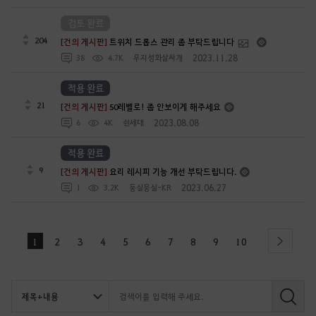
검토 완료
204
[건의 게시판]
트위치 드롭스 관리 좀 부탁드립니다
2023.11.28
38
4.7K
무지성화살싸개
적용 완료
21
[건의 게시판]
50레벨로! 좀 안보이게 해주세요
2023.08.08
6
4K
쉰세대
적용 완료
9
[건의 게시판]
요리 레시피 기능 개선 부탁드립니다.
2023.06.27
1
3.2K
둥실뭉실-KR
1
2
3
4
5
6
7
8
9
10
next
검