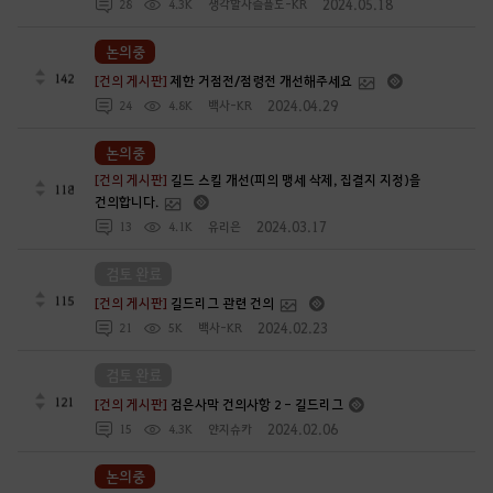
2024.05.18
28
4.3K
생각할사슬플도-KR
논의중
142
[건의 게시판]
제한 거점전/점령전 개선해주세요
2024.04.29
24
4.8K
백사-KR
논의중
[건의 게시판]
길드 스킬 개선(피의 맹세 삭제, 집결지 지정)을
118
건의합니다.
2024.03.17
13
4.1K
유리은
검토 완료
115
[건의 게시판]
길드리그 관련 건의
2024.02.23
21
5K
백사-KR
검토 완료
121
[건의 게시판]
검은사막 건의사항 2 - 길드리그
2024.02.06
15
4.3K
얀지슈카
논의중