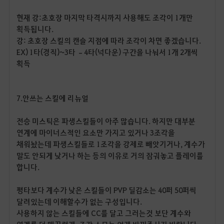
현재 강
:
초호장 마지막 타격시까지 사용해도 조각이
1
개만
획득됩니다
.
강
:
초호장 스킬의 캔슬 지점에 따라 조각이 차면 좋겠습니다
.
EX) 1
타
(
경직
)~3
타
–
4
타
(
넉다운
)
구간을 나눠서
1
개
2
개씩
획득
7.
안쓰는 스킬에 리뉴얼
전승 미스틱은 파생스킬들이 아주 많습니다
.
하지만 대부분
연계에 마이너스적인 요소만 가지고 있거나
3
조각을
채워놨는데 파생스킬들로
1
조각을 강제로 빼앗기거나
,
계수가
말도 안되게 낮거나 하는 등의 이유로 거의 잠궈놓고 플레이를
합니다
.
평타보다 계수가 낮은 스킬들이
PVP
딜감소는
40
퍼
50
퍼씩
달려있는데 이해할수가 없는 구성입니다
.
사용하지 않는 스킬들에
CC
를 달고 그러는것 보단 계수와