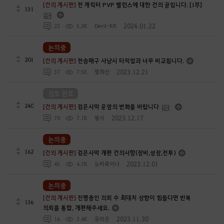
[건의 게시판]
전 캐릭터 PVP 밸런스에 대한 건의 글입니다. [1부]
131
2024.01.22
23
5.3K
Devil-KR
논의중
201
[건의 게시판]
전승매구 사냥시 타직업과 너무 비교됩니다.
2023.12.21
37
7.5K
멸화신
검토 완료
240
[건의 게시판]
검은사막 운영의 변화를 바랍니다
2023.12.17
70
7.1K
첼시
논의중
162
[건의 게시판]
검은사막 개편 건의사항(장비,성장,전투)
2023.12.01
45
4.7K
뉴비죽이냐
논의중
[건의 게시판]
진행중인 의뢰 수 최대치 상향이 힘들다면 반복
136
의뢰를 통합, 개편해주세요.
2023.11.30
16
3.4K
유리은