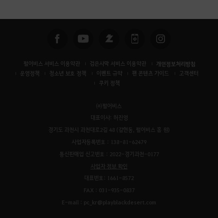
색
펄어비스 서비스 이용약관
검은사막 서비스 이용약관
개인정보처리방침
운영정책
청소년 보호 정책
이벤트 규약
팬 콘텐츠 가이드
고객센터
쿠키 정책
㈜펄어비스
대표이사: 허진영
경기도 과천시 과천대로2길 48 (갈현동, 펄어비스 홈 원)
사업자등록번호 : 138-81-62479
통신판매업 신고번호 : 2022-경기과천-0177
사업자 정보 확인
대표번호: 1661-8572
FAX : 031-935-0837
E-mail : pc_kr@playblackdesert.com