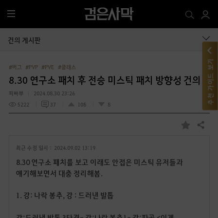
전
체
메
건의 게시판
뉴
추천 가이드 보기
#버그
#PVP
#PVE
#클래스
8.30 연구소 패치 후 전승 미스틱 패치 방향성 건의
피빠뿌
2024.08.30 23:26
5222
37
108
8
공유하기
즐
겨
최근 수정 일시 :
2024.09.02 13:19
찾
기
8.30 연구소 패치를 보고 이래도 안접은 미스틱 유저들과
얘기해보면서 대충 정리해봄.
1.
강
:
나락 봉추
,
강
:
드러낸 발톱
강
:
드러낸 발톱
3
타격
-
강
:
나락 봉추
1-
강
:
파공
<
이게