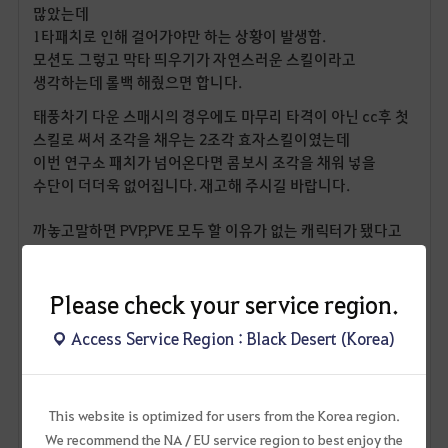
많았는데
1타패치로 인해 걸어가야만 하는 상황이 발생함.
모션도 그렇고 막타 띄우기가 자연스러운 스킬이라고
생각하는데 롤백 해줬으면 합니다.
태풍차기 다운 스매시의 경우에도 마무리 타격이 아닌 cc후 첫
스킬로 써서 조각을 채우는 2조각 효자스킬이였는데
이번 연구소 패치가 넘어온다면 콤보시 조각을 채워 넣을
수단이 더더욱 없어집니다. 재고해 주시길 바랍니다.
까놓고말하면 PVP,PVE 모두 할 이유가 없는 캐릭터가 됐다고
생각함.
콤보딜이 좋다는 점이 장점이였는데 이제 전승보다 상대적으로
Please check your service region.
유틸이 좋은 각성보다도 콤보딜이 딸림.
Access Service Region : Black Desert (Korea)
이번 패치이후엔 콤보딜이 더 내려갈 예정
108
8
This website is optimized for users from the Korea region.
We recommend the NA / EU service region to best enjoy the