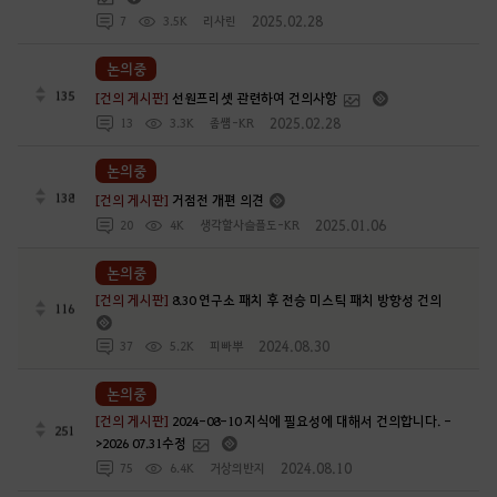
2025.02.28
7
3.5K
리사린
논의중
135
[건의 게시판]
선원프리셋 관련하여 건의사항
2025.02.28
13
3.3K
좀썜-KR
논의중
138
[건의 게시판]
거점전 개편 의견
2025.01.06
20
4K
생각할사슬플도-KR
논의중
[건의 게시판]
8.30 연구소 패치 후 전승 미스틱 패치 방향성 건의
116
2024.08.30
37
5.2K
피빠뿌
논의중
[건의 게시판]
2024-08-10 지식에 필요성에 대해서 건의합니다. -
251
>2026 07.31수정
2024.08.10
75
6.4K
거상의반지