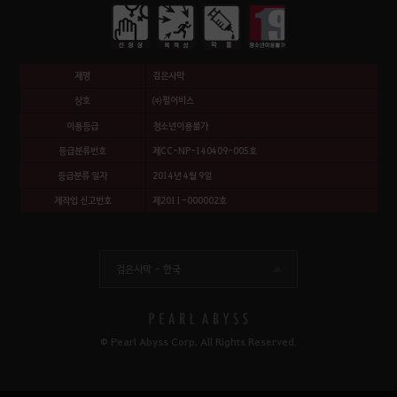
제명
검은사막
상호
㈜펄어비스
이용등급
청소년이용불가
등급분류번호
제CC-NP-140409-005호
등급분류 일자
2014년 4월 9일
제작업 신고번호
제2011-000002호
검은사막 -
한국
© Pearl Abyss Corp. All Rights Reserved.