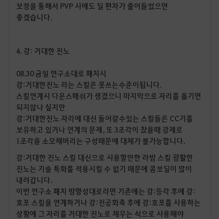
보정을 통해서
PVP
시에도 딜 편차가 줄어들었으면
좋겠습니다
.
4.
강
:
거대한 진노
08.30
금일 연구소대로 패치시
강
:
거대한진노 라는 스킬은 못쓰는수준이됩니다
.
스킬연계시 다운스매쉬가 생겼으니 마지막으로 자리를 옮기면
되지않나 싶지만
강
:
거대한진노 자리에 대신 들어갈수있는 스킬들은
CC
기를
보유하고 있거나 연계의 문제
,
또
3
조각이 찼을때 강제로
1
조각을 소모해버리는 구성때문에 대체가 불가능합니다
.
강
:
거대한 진노 스킬 대신으로 사용할만한 라밤 스킬 광활한
진노는 기술 특화를 적용시킬 수 없기 때문에 콤보딜이 많이
내려갑니다
.
이번 연구소 패치 방향성대로라면 기존에는 강
:
등각 후에 강
:
호포 스킬을 연계하거나 강
:
진공회축 후에 강
:
호포를 사용하는
상황에 그 자리를 거대한 진노로 채우는 식으로 사용해야