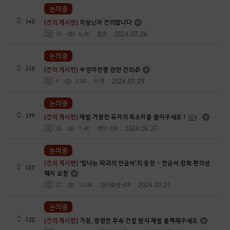
논의중
142
[건의 게시판]
각성닌자 건의합니다
2024.07.26
18
6.2K
암흔
논의중
118
[건의 게시판]
🌹장미전쟁 관련 건의🥀
2024.07.29
9
5.5K
사색
논의중
179
[건의 게시판]
제발 거점전 유저의 목소리를 들어주세요 !
2024.05.27
25
7.4K
캐닛-KR
논의중
[건의 게시판]
'빛나는 파괴의 연금석'의 등장 - 연금석 강화 편의성
137
패치 요청
2024.02.21
27
10.3K
김다슬찡-KR
논의중
122
[건의 게시판]
거점, 점령전 부속 건설 방식 제발 롤백해주세요