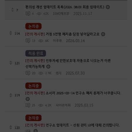
편의성 개선 업데이트 목록(2026. 08.03 최종 업데이트)
7
2025.11.17
4
62K
[GM]메르브
논의중
114
[건의 게시판]
거점 5연맹 패치좀 당장 넣어달라고요
2026.03.14
13
6K
미루목
적용 완료
[건의 게시판]
전투자세 안면보호대 자동으로 나오는거 이젠
121
선택가능하게
2025.07.30
20
2.9K
맵시
논의중
[건의 게시판]
소서러 2025-03-14 연구소 패치 문제가 너무큽니다.
119
2025.03.15
25
4.2K
샤이귀여워
논의중
[건의 게시판]
연구소 업데이트 - 선원 관리 UI에 대해 건의합니다.
123