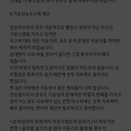
연계를 더 매끄럽게
,
조각 소모는 없게 바꿔주시길 바랍니다
.
8.
기동성
&
지구력 개선
전승미스틱의 경우 기본적으로 밸런스 셋팅이 되는 타고난
기본스텟을 가지고 있지만
지구력 대비 적은 이동거리
,
속도 등의 문제로 카운터를 쳐야만
하는 캐릭이 되었습니다
.
상대방이 나와 싸울 생각이 없다면 그걸 쫓아가기가 매우
힘듭니다.
이건 바꿔서 말하면 도망치기도 힘들다 라는것과 같습니다. 또
자힐같은 회복기도 없기 때문에 전투 지속력도 떨어지는
편입니다
.
현 검은사막에선 기동성이 좋은 캐릭들이 너무 많습니다
.
전승발키리의 경우도 기동성이 문제지만 자힐과 방패를 가지고
있어 어느정도 지속력이 있는 반면 미스틱에는 전투 지속력이
매우 떨어지는 편이라 개선이 필요하다고 생각합니다
.
+강 비상각이 원래 막타 띄우기였는데 갑자기 1타 띄우기로
변경 > 콤보를 넣으러 갈 경우 이동기로 짧게 쓸 경우가