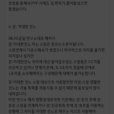
보정을 통해서
PVP
시에도 딜 편차가 줄어들었으면
좋겠습니다
.
4.
강
:
거대한 진노
08.30
금일 연구소대로 패치시
강
:
거대한진노 라는 스킬은 못쓰는수준이됩니다
.
스킬연계시 다운스매쉬가 생겼으니 마지막으로 자리를 옮기면
되지않나 싶지만
강
:
거대한진노 자리에 대신 들어갈수있는 스킬들은
CC
기를
보유하고 있거나 연계의 문제
,
또
3
조각이 찼을때 강제로
1
조각을 소모해버리는 구성때문에 대체가 불가능합니다
.
강
:
거대한 진노 스킬 대신으로 사용할만한 라밤 스킬 광활한
진노는 기술 특화를 적용시킬 수 없기 때문에 콤보딜이 많이
내려갑니다
.
이번 연구소 패치 방향성대로라면 기존에는 강
:
등각 후에 강
:
호포 스킬을 연계하거나 강
:
진공회축 후에 강
:
호포를 사용하는
상황에 그 자리를 거대한 진노로 채우는 식으로 사용해야