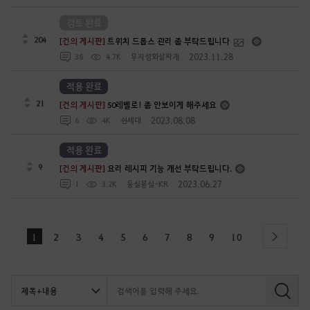
검토 완료
204
[건의 게시판]
트위치 드롭스 관리 좀 부탁드립니다
2023.11.28
38
4.7K
무지성화살싸개
적용 완료
21
[건의 게시판]
50레벨로! 좀 안보이게 해주세요
2023.08.08
6
4K
쉰세대
적용 완료
9
[건의 게시판]
요리 레시피 기능 개선 부탁드립니다.
2023.06.27
1
3.2K
둥실뭉실-KR
1
2
3
4
5
6
7
8
9
10
next
검