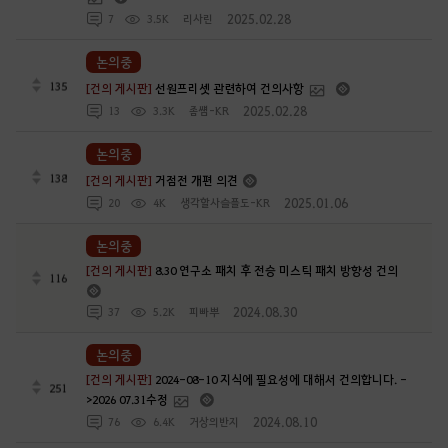
2025.02.28
7
3.5K
리사린
논의중
135
[건의 게시판]
선원프리셋 관련하여 건의사항
2025.02.28
13
3.3K
좀썜-KR
논의중
138
[건의 게시판]
거점전 개편 의견
2025.01.06
20
4K
생각할사슬플도-KR
논의중
[건의 게시판]
8.30 연구소 패치 후 전승 미스틱 패치 방향성 건의
116
2024.08.30
37
5.2K
피빠뿌
논의중
[건의 게시판]
2024-08-10 지식에 필요성에 대해서 건의합니다. -
251
>2026 07.31수정
2024.08.10
76
6.4K
거상의반지