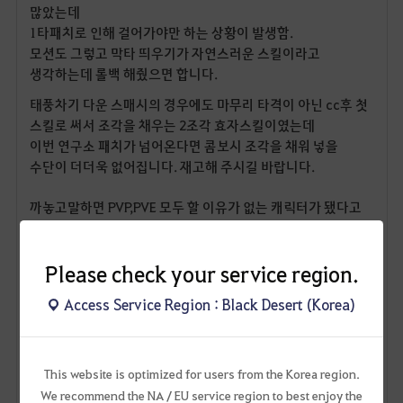
많았는데
1타패치로 인해 걸어가야만 하는 상황이 발생함.
모션도 그렇고 막타 띄우기가 자연스러운 스킬이라고
생각하는데 롤백 해줬으면 합니다.
태풍차기 다운 스매시의 경우에도 마무리 타격이 아닌 cc후 첫
스킬로 써서 조각을 채우는 2조각 효자스킬이였는데
이번 연구소 패치가 넘어온다면 콤보시 조각을 채워 넣을
수단이 더더욱 없어집니다. 재고해 주시길 바랍니다.
까놓고말하면 PVP,PVE 모두 할 이유가 없는 캐릭터가 됐다고
생각함.
콤보딜이 좋다는 점이 장점이였는데 이제 전승보다 상대적으로
Please check your service region.
유틸이 좋은 각성보다도 콤보딜이 딸림.
Access Service Region : Black Desert (Korea)
이번 패치이후엔 콤보딜이 더 내려갈 예정
108
8
This website is optimized for users from the Korea region.
We recommend the NA / EU service region to best enjoy the