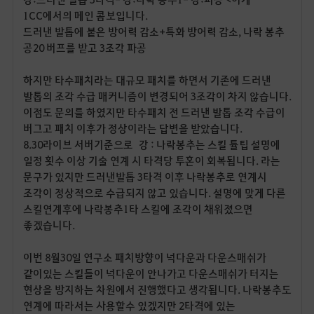
1CC
에서의 메인 콤보입니다
.
드러낸 발톱에 붙은 방어력 감소
+
특화 방어력 감소
,
나락 봉추
공
20
버프를 받고
3
조각 파공
하지만 타수패치라는 대규모 패치를 하면서 기존에 드러낸
발톱의 조각 수급 매커니즘이 변경되어
3
조각이 차지 않습니다
.
이점도 문의를 하였지만 타수패치 전 드러낸 발톱 조각 수급이
버그고 패치 이후가 정상이라는 답변을 받았습니다
.
8.30라이브 서버기준으로 강
:
나락봉추는 스킬 튤팁 설명에
일정 횟수 이상 기술 연계 시 타격당 투혼이 회복됩니다
.
라는
문구가 있지만 드러낸발톱
3
타격 이후 나락봉추로 연계시
조각이 정상적으로 수급되지 않고 있습니다
.
설명에 맞게 다른
스킬연계후에 나락봉추
1
타 스킬에 조각이 채워졌으면
좋겠습니다
.
이번
8
월
30
일 연구소 패치방향이 넉다운과 다운스매쉬가
같이있는 스킬들이 넉다운이 안나가고 다운스매쉬가 터지는
현상을 방지하는 차원에서 진행했다고 생각됩니다
.
나락봉추도
연계에 따라서는 사용할수 있겠지만
2
타격에 있는