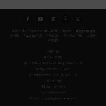
색
펄어비스 서비스 이용약관
검은사막 서비스 이용약관
개인정보처리방침
운영정책
청소년 보호 정책
이벤트 규약
팬 콘텐츠 가이드
고객센터
쿠키 정책
㈜펄어비스
대표이사: 허진영
경기도 과천시 과천대로2길 48 (갈현동, 펄어비스 홈 원)
사업자등록번호 : 138-81-62479
통신판매업 신고번호 : 2022-경기과천-0177
사업자 정보 확인
대표번호: 1661-8572
FAX : 031-935-0837
E-mail : pc_kr@playblackdesert.com