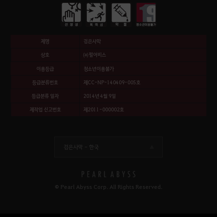
제명
검은사막
상호
㈜펄어비스
이용등급
청소년이용불가
등급분류번호
제CC-NP-140409-005호
등급분류 일자
2014년 4월 9일
제작업 신고번호
제2011-000002호
검은사막 -
한국
© Pearl Abyss Corp. All Rights Reserved.