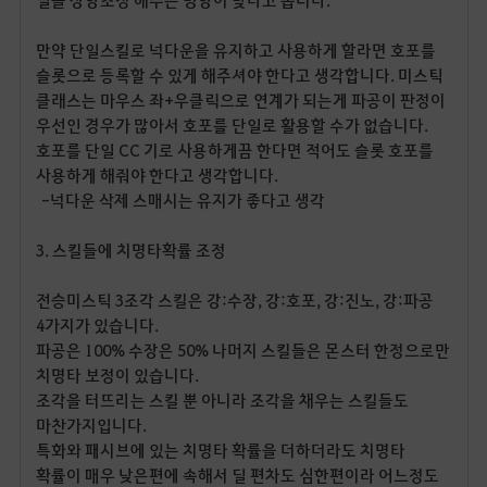
딜을 상향조정 해주는 방향이 맞다고 봅니다
.
만약 단일스킬로 넉다운을 유지하고 사용하게 할라면 호포를
슬롯으로 등록할 수 있게 해주셔야 한다고 생각합니다
.
미스틱
클래스는 마우스 좌
+
우클릭으로 연계가 되는게 파공이 판정이
우선인 경우가 많아서 호포를 단일로 활용할 수가 없습니다
.
호포를 단일
CC
기로 사용하게끔 한다면 적어도 슬롯 호포를
사용하게 해줘야 한다고 생각합니다
.
-넉다운 삭제 스매시는 유지가 좋다고 생각
3.
스킬들에 치명타확률 조정
전승미스틱
3
조각 스킬은 강
:
수장
,
강
:
호포
,
강
:
진노
,
강
:
파공
4
가지가 있습니다
.
파공은
100%
수장은
50%
나머지 스킬들은 몬스터 한정으로만
치명타 보정이 있습니다
.
조각을 터뜨리는 스킬 뿐 아니라 조각을 채우는 스킬들도
마찬가지입니다
.
특화와 패시브에 있는 치명타 확률을 더하더라도 치명타
확률이 매우 낮은편에 속해서 딜 편차도 심한편이라 어느정도