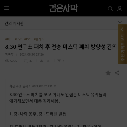
전
체
메
건의 게시판
뉴
추천 가이드 보기
#버그
#PVP
#PVE
#클래스
8.30 연구소 패치 후 전승 미스틱 패치 방향성 건의
피빠뿌
2024.08.30 23:26
5225
37
108
8
공유하기
즐
겨
최근 수정 일시 :
2024.09.02 13:19
찾
기
8.30 연구소 패치를 보고 이래도 안접은 미스틱 유저들과
얘기해보면서 대충 정리해봄.
1.
강
:
나락 봉추
,
강
:
드러낸 발톱
강
:
드러낸 발톱
3
타격
-
강
:
나락 봉추
1-
강
:
파공
<
이게