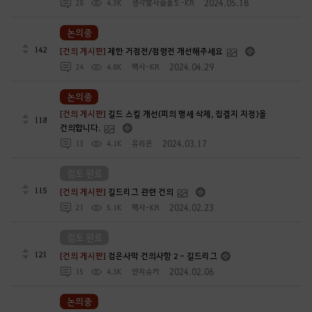
2024.05.18
28
4.3K
생각할사슬플도-KR
논의중
142
[건의 게시판]
제한 거점전/점령전 개선해주세요
2024.04.29
24
4.8K
백사-KR
논의중
[건의 게시판]
길드 스킬 개선(피의 맹세 삭제, 집결지 지정)을
118
건의합니다.
2024.03.17
13
4.1K
유리은
검토 완료
115
[건의 게시판]
길드리그 관련 건의
2024.02.23
21
5.1K
백사-KR
검토 완료
121
[건의 게시판]
검은사막 건의사항 2 - 길드리그
2024.02.06
15
4.3K
얀지슈카
논의중