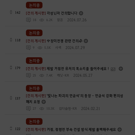
논의중
142
[건의 게시판]
각성닌자 건의합니다
2024.07.26
18
6.2K
암흔
논의중
118
[건의 게시판]
🌹장미전쟁 관련 건의🥀
2024.07.29
9
5.5K
사색
논의중
179
[건의 게시판]
제발 거점전 유저의 목소리를 들어주세요 !
2024.05.27
25
7.4K
캐닛-KR
논의중
[건의 게시판]
'빛나는 파괴의 연금석'의 등장 - 연금석 강화 편의성
137
패치 요청
2024.02.21
27
10.3K
김다슬찡-KR
논의중
122
[건의 게시판]
거점, 점령전 부속 건설 방식 제발 롤백해주세요