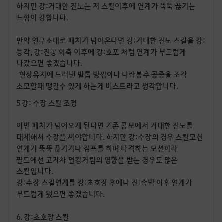
하지만 강
:
거대한 진노는 저 스킬이후에 연계가 뚝뚝 끊기는
느낌이 강합니다
.
만약 연구소대로 패치가 넘어온다면 강
:
거대한 진노 스킬을 강
:
등각
,
강
:
진공 회축 이후에 강
:
호포 처럼 연계가 부드럽게
나갔으면 좋겠습니다
.
현상유지에 드러낸 발톱 방깎이나 나락봉추 공증을 조각
소모할때 땡길수 있게 하는게 베스트라고 생각합니다.
5
강
:
수장 스킬 조정
이번 패치가 넘어오게 된다면 기존 콤보에서 거대한 진노를
대체해서 수장을 써야합니다
.
하지만 강
:
수장의 경우 스킬모션
연계가 뚝뚝 끊기거나 점프를 하며 타격하는 모션이라
필드에선 고저차 덜컹거림의 영향을 받는 경우도 많은
스킬입니다
.
강
:
수장 스킬연계를 강
:
초호장 후에나 진
:
속박 이후 연계가
부드럽게 됐으면 좋겠습니다
.
6.
강
:
초호장 스킬