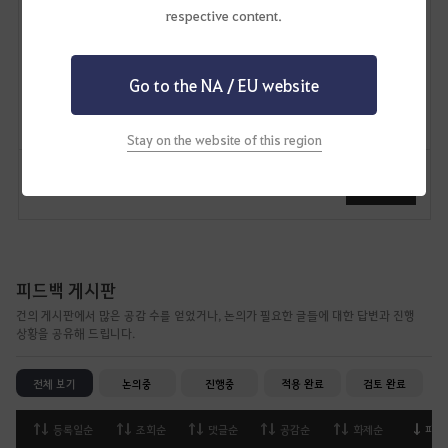
respective content.
피빠뿌
2
3
Go to the NA / EU website
Lv
비공개
빠뿌아님
Stay on the website of this region
댓글
37
신고
댓글
피드백 게시판
건의 게시판에서 많은 공감 수를 얻었거나, 논의가 필요한 글들에 대한 답변과 진행
상황을 공유해 드립니다.
전체 보기
논의중
진행중
적용 완료
검토 완료
등록일순
조회순
댓글순
공감순
화제순
피드