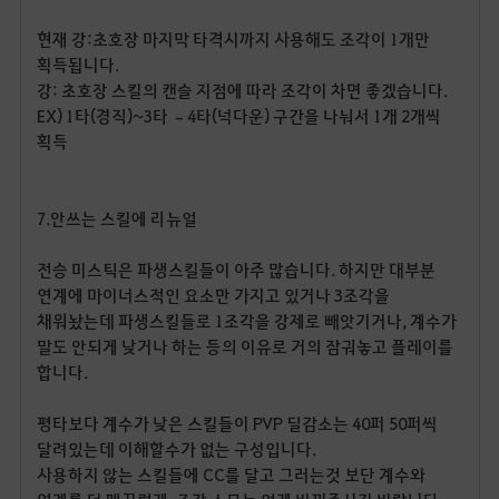
현재 강
:
초호장 마지막 타격시까지 사용해도 조각이
1
개만
획득됩니다
.
강
:
초호장 스킬의 캔슬 지점에 따라 조각이 차면 좋겠습니다
.
EX) 1
타
(
경직
)~3
타
–
4
타
(
넉다운
)
구간을 나눠서
1
개
2
개씩
획득
7.
안쓰는 스킬에 리뉴얼
전승 미스틱은 파생스킬들이 아주 많습니다
.
하지만 대부분
연계에 마이너스적인 요소만 가지고 있거나
3
조각을
채워놨는데 파생스킬들로
1
조각을 강제로 빼앗기거나
,
계수가
말도 안되게 낮거나 하는 등의 이유로 거의 잠궈놓고 플레이를
합니다
.
평타보다 계수가 낮은 스킬들이
PVP
딜감소는
40
퍼
50
퍼씩
달려있는데 이해할수가 없는 구성입니다
.
사용하지 않는 스킬들에
CC
를 달고 그러는것 보단 계수와