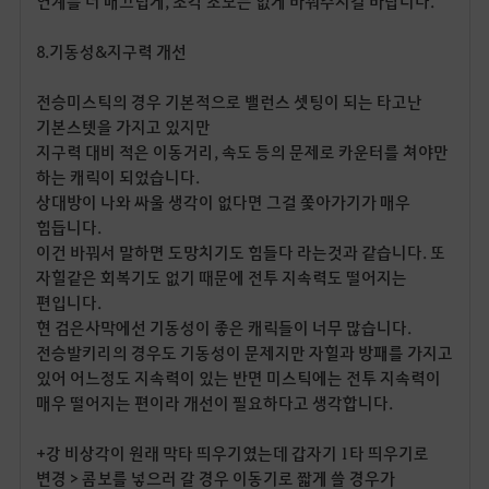
연계를 더 매끄럽게
,
조각 소모는 없게 바꿔주시길 바랍니다
.
8.
기동성
&
지구력 개선
전승미스틱의 경우 기본적으로 밸런스 셋팅이 되는 타고난
기본스텟을 가지고 있지만
지구력 대비 적은 이동거리
,
속도 등의 문제로 카운터를 쳐야만
하는 캐릭이 되었습니다
.
상대방이 나와 싸울 생각이 없다면 그걸 쫓아가기가 매우
힘듭니다.
이건 바꿔서 말하면 도망치기도 힘들다 라는것과 같습니다. 또
자힐같은 회복기도 없기 때문에 전투 지속력도 떨어지는
편입니다
.
현 검은사막에선 기동성이 좋은 캐릭들이 너무 많습니다
.
전승발키리의 경우도 기동성이 문제지만 자힐과 방패를 가지고
있어 어느정도 지속력이 있는 반면 미스틱에는 전투 지속력이
매우 떨어지는 편이라 개선이 필요하다고 생각합니다
.
+강 비상각이 원래 막타 띄우기였는데 갑자기 1타 띄우기로
변경 > 콤보를 넣으러 갈 경우 이동기로 짧게 쓸 경우가