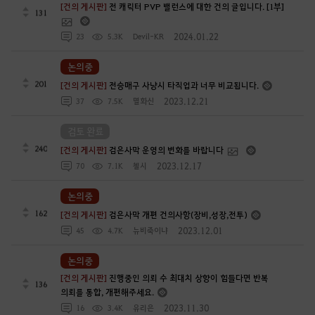
[건의 게시판]
전 캐릭터 PVP 밸런스에 대한 건의 글입니다. [1부]
131
2024.01.22
23
5.3K
Devil-KR
논의중
201
[건의 게시판]
전승매구 사냥시 타직업과 너무 비교됩니다.
2023.12.21
37
7.5K
멸화신
검토 완료
240
[건의 게시판]
검은사막 운영의 변화를 바랍니다
2023.12.17
70
7.1K
첼시
논의중
162
[건의 게시판]
검은사막 개편 건의사항(장비,성장,전투)
2023.12.01
45
4.7K
뉴비죽이냐
논의중
[건의 게시판]
진행중인 의뢰 수 최대치 상향이 힘들다면 반복
136
의뢰를 통합, 개편해주세요.
2023.11.30
16
3.4K
유리은