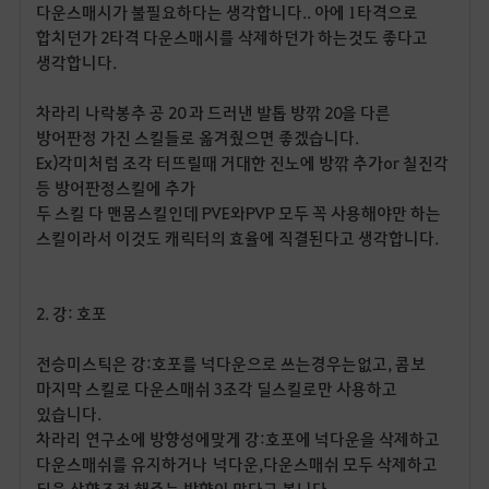
다운스매시가 불필요하다는 생각합니다
..
아에
1
타격으로
합치던가
2
타격 다운스매시를 삭제하던가 하는것도 좋다고
생각합니다
.
차라리 나락봉추 공
20
과 드러낸 발톱 방깎
20
을 다른
방어판정 가진 스킬들로 옮겨줬으면 좋겠습니다
.
Ex)각미처럼 조각 터뜨릴때 거대한 진노에 방깎 추가or 칠진각
등 방어판정스킬에 추가
두 스킬 다 맨몸스킬인데
PVE
와
PVP
모두 꼭 사용해야만 하는
스킬이라서 이것도 캐릭터의 효율에 직결된다고 생각합니다
.
2.
강
:
호포
전승미스틱은 강
:
호포를 넉다운으로 쓰는경우는없고
,
콤보
마지막 스킬로 다운스매쉬
3
조각 딜스킬로만 사용하고
있습니다
.
차라리 연구소에 방향성에맞게 강
:
호포에 넉다운을 삭제하고
다운스매쉬를 유지하거나
넉다운
,
다운스매쉬 모두 삭제하고