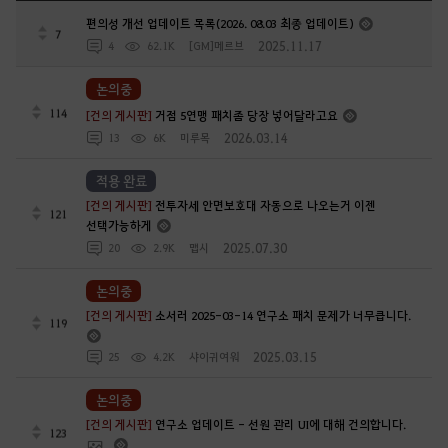
편의성 개선 업데이트 목록(2026. 08.03 최종 업데이트)
7
2025.11.17
4
62.1K
[GM]메르브
논의중
114
[건의 게시판]
거점 5연맹 패치좀 당장 넣어달라고요
2026.03.14
13
6K
미루목
적용 완료
[건의 게시판]
전투자세 안면보호대 자동으로 나오는거 이젠
121
선택가능하게
2025.07.30
20
2.9K
맵시
논의중
[건의 게시판]
소서러 2025-03-14 연구소 패치 문제가 너무큽니다.
119
2025.03.15
25
4.2K
샤이귀여워
논의중
[건의 게시판]
연구소 업데이트 - 선원 관리 UI에 대해 건의합니다.
123