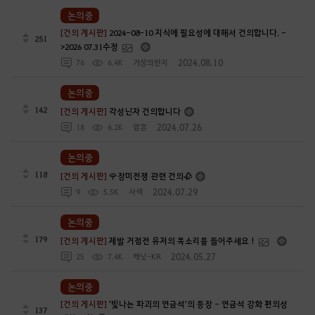
논의중
[건의 게시판]
2024-08-10 지식에 필요성에 대해서 건의합니다. -
251
>2026 07.31수정
2024.08.10
76
6.4K
거상의반지
논의중
142
[건의 게시판]
각성닌자 건의합니다
2024.07.26
18
6.2K
암흔
논의중
118
[건의 게시판]
🌹장미전쟁 관련 건의🥀
2024.07.29
9
5.5K
사색
논의중
179
[건의 게시판]
제발 거점전 유저의 목소리를 들어주세요 !
2024.05.27
25
7.4K
캐닛-KR
논의중
[건의 게시판]
'빛나는 파괴의 연금석'의 등장 - 연금석 강화 편의성
137