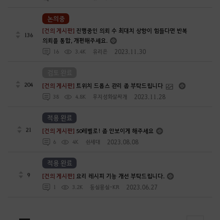
논의중
[건의 게시판]
진행중인 의뢰 수 최대치 상향이 힘들다면 반복
136
의뢰를 통합, 개편해주세요.
2023.11.30
16
3.4K
유리은
검토 완료
204
[건의 게시판]
트위치 드롭스 관리 좀 부탁드립니다
2023.11.28
38
4.8K
무지성화살싸개
적용 완료
21
[건의 게시판]
50레벨로! 좀 안보이게 해주세요
2023.08.08
6
4K
쉰세대
적용 완료
9
[건의 게시판]
요리 레시피 기능 개선 부탁드립니다.
2023.06.27
1
3.2K
둥실뭉실-KR