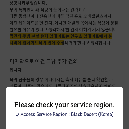
상향시켜주었습니다.
무게 특화인데 왜 식량이 늘어나는 건가요?
다른 중범선이나 판옥선에 비해 점진 홀로 오버밸런스여서
이런 업데이트를 한 건지, 아니면 개발진 쪽에서는 식량이 정말
필요한 이유가 있다고 생각해서 한 건지 이해가 가지 않습니다.
점진의 주방 선실 증가 업데이트는 연구소 업데이트에서 본
서버에 업데이트되기 전에 수정
되어야 한다고 생각합니다.
마지막으로 이건 그냥 추가 건의
입니다.
육지 탑승물의 경우 어디에서든 축사 메뉴를 불러 확인할 수
있듯이, 선박의 경우에도 나루터지기와 상호작용하지 않아도
소유 선박 메뉴를 만들어 어디에 있는지 적재된 물품이 없다면
이송이 가능하도록 확인할 수 있는
내 선박 확인 기능
을 추가해
Please check your service region.
주기를 바랍니다. 또 쾌속 순항(특히 에벤루스의 놀 두 번째
쾌속 순항) 시
투명벽이나 파티원들이 물에 빠지는 문제도 대체
Access Service Region : Black Desert (Korea)
해결 방안이라도 꼭 마련해주길
바랍니다.