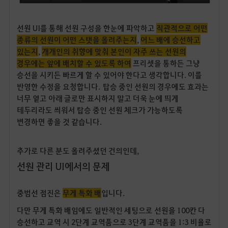
선원 UI를 통해 선원 구성을 한눈에 파악하고
직관적으로 어떤
종류의 선원이 어떤 스탯을 올려주는지
,
어느 배에 승선하고
있는지
,
개개인의 취향에 맞춰 본인이 자주 쓰는 선원의
경우에는 앞에 배치할 수 있도록 하여
프리셋을 통하든 그냥
승선을 시키든 빠르게 할 수 있어야 한다고 생각합니다. 이를
반영한 수정을 요청합니다. 탑승 중인 선원의 경우에도 효과는
너무 옅고 아래 글로만 표시하지 말고 더욱 눈에 띄게
테두리라도 씌워서 탑승 중인 선원 체크가 가능하도록
변경하면 좋을 것 같습니다.
추가로 다른 분도 올려주셨던 건의인데,
선원 관리 UI에서의 문제
중범선 점진은
무게 특화 배
입니다.
다만 무게 특화 배임에도 일반적인 세팅으로 선원을 100칸 다
승선하고 교역 시 2단계 교역품으로 3단계 교역품을 1:3 비율로