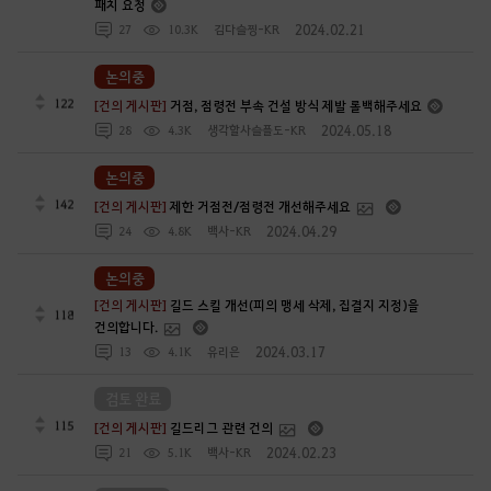
패치 요청
2024.02.21
27
10.3K
김다슬찡-KR
논의중
122
[건의 게시판]
거점, 점령전 부속 건설 방식 제발 롤백해주세요
2024.05.18
28
4.3K
생각할사슬플도-KR
논의중
142
[건의 게시판]
제한 거점전/점령전 개선해주세요
2024.04.29
24
4.8K
백사-KR
논의중
[건의 게시판]
길드 스킬 개선(피의 맹세 삭제, 집결지 지정)을
118
건의합니다.
2024.03.17
13
4.1K
유리은
검토 완료
115
[건의 게시판]
길드리그 관련 건의
2024.02.23
21
5.1K
백사-KR