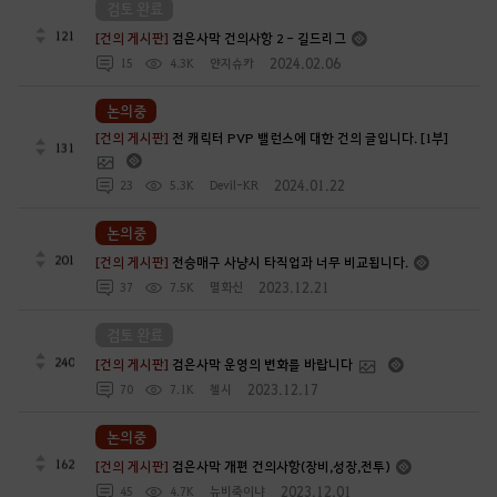
검토 완료
121
[건의 게시판]
검은사막 건의사항 2 - 길드리그
2024.02.06
15
4.3K
얀지슈카
논의중
[건의 게시판]
전 캐릭터 PVP 밸런스에 대한 건의 글입니다. [1부]
131
2024.01.22
23
5.3K
Devil-KR
논의중
201
[건의 게시판]
전승매구 사냥시 타직업과 너무 비교됩니다.
2023.12.21
37
7.5K
멸화신
검토 완료
240
[건의 게시판]
검은사막 운영의 변화를 바랍니다
2023.12.17
70
7.1K
첼시
논의중
162
[건의 게시판]
검은사막 개편 건의사항(장비,성장,전투)
2023.12.01
45
4.7K
뉴비죽이냐