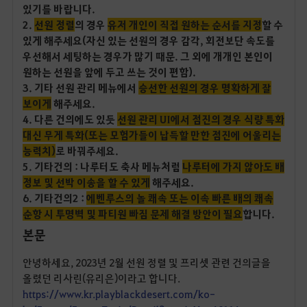
있기를 바랍니다.
2.
선원 정렬
의 경우
유저 개인이 직접 원하는 순서를 지정
할 수
있게 해주세요(자신 있는 선원의 경우 감각, 회전보단 속도를
우선해서 세팅하는 경우가 많기 때문. 그 외에 개개인 본인이
원하는 선원을 앞에 두고 쓰는 것이 편함).
3. 기타 선원 관리 메뉴에서
승선한 선원의 경우 명확하게 잘
보이게
해주세요.
4. 다른 건의에도 있듯
선원 관리 UI에서 점진의 경우 식량 특화
대신 무게 특화(또는 모험가들이 납득할 만한 점진에 어울리는
능력치)
로 바꿔주세요.
5. 기타건의 : 나루터도 축사 메뉴처럼
나루터에 가지 않아도 배
정보 및 선박 이송을 할 수 있게
해주세요.
6. 기타건의2 :
에벤루스의 놀 쾌속 또는 이속 빠른 배의 쾌속
순항 시 투명벽 및 파티원 빠짐 문제 해결 방안이 필요
합니다.
본문
안녕하세요, 2023년 2월 선원 정렬 및 프리셋 관련 건의글을
올렸던 리사린(유리은)이라고 합니다.
https://www.kr.playblackdesert.com/ko-