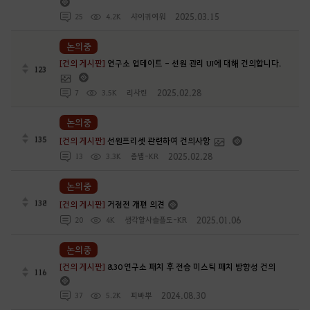
2025.03.15
25
4.2K
샤이귀여워
논의중
[건의 게시판]
연구소 업데이트 - 선원 관리 UI에 대해 건의합니다.
123
2025.02.28
7
3.5K
리사린
논의중
135
[건의 게시판]
선원프리셋 관련하여 건의사항
2025.02.28
13
3.3K
좀썜-KR
논의중
138
[건의 게시판]
거점전 개편 의견
2025.01.06
20
4K
생각할사슬플도-KR
논의중
[건의 게시판]
8.30 연구소 패치 후 전승 미스틱 패치 방향성 건의
116
2024.08.30
37
5.2K
피빠뿌