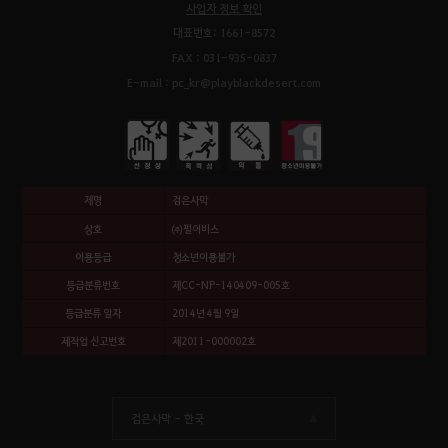
사업자 정보 확인
대표번호: 1661-8572
FAX : 031-935-0837
E-mail : pc_kr@playblackdesert.com
제명
검은사막
상호
㈜펄어비스
이용등급
청소년이용불가
등급분류번호
제CC-NP-140409-005호
등급분류 일자
2014년 4월 9일
제작업 신고번호
제2011-000002호
검은사막 -
한국