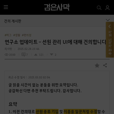
전
체
메
건의 게시판
뉴
추천 가이드 보기
#버그
#생활
#편의성
연구소 업데이트 - 선원 관리 UI에 대해 건의합니다.
리사린
2025.02.28 23:46
3500
7
121
2
공유하기
즐
겨
최근 수정 일시 :
2025.03.02 02:04
찾
기
글 읽을 시간이 없는 분들을 위한 요약입니다.
공감하신 다면 추천 부탁드립니다. 감사합니다.
요약
1. 이전 건의대로
선원 종류 기입
및
이름을 일꾼처럼 수정
할 수