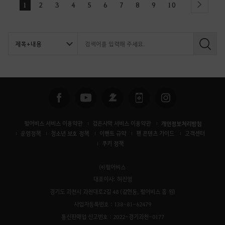
1
2
3
4
5
6
7
8
9
10
next
검
색
펄어비스 서비스 이용약관
검은사막 서비스 이용약관
개인정보처리방침
운영정책
청소년 보호 정책
이벤트 규약
팬 콘텐츠 가이드
고객센터
쿠키 정책
㈜펄어비스
대표이사: 허진영
경기도 과천시 과천대로2길 48 (갈현동, 펄어비스 홈 원)
사업자등록번호 : 138-81-62479
통신판매업 신고번호 : 2022-경기과천-0177