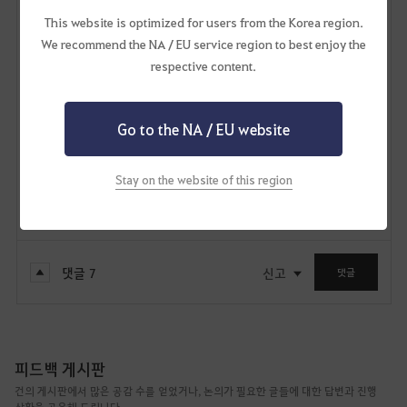
급히 작성하여 두서가 없는 글임에도 읽어주셔서 감사합니다.
This website is optimized for users from the Korea region.
공감하신다면 추천 눌러주시면 감사하겠습니다.
We recommend the NA / EU service region to best enjoy the
respective content.
121
2
Go to the NA / EU website
리사린
37
31
Stay on the website of this region
Lv
비공개
유리은
댓글
7
신고
댓글
피드백 게시판
건의 게시판에서 많은 공감 수를 얻었거나, 논의가 필요한 글들에 대한 답변과 진행
상황을 공유해 드립니다.