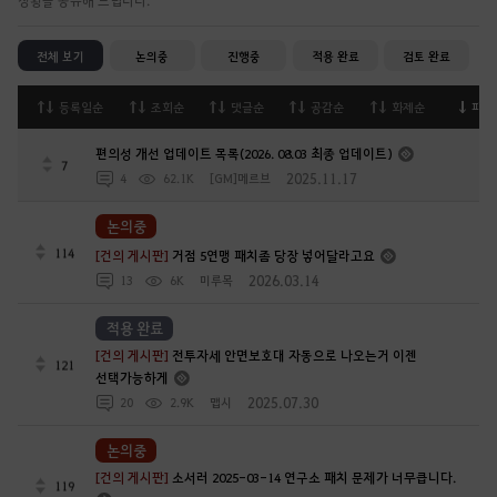
전체 보기
논의중
진행중
적용 완료
검토 완료
등록일순
조회순
댓글순
공감순
화제순
피드
편의성 개선 업데이트 목록(2026. 08.03 최종 업데이트)
7
2025.11.17
4
62.1K
[GM]메르브
논의중
114
[건의 게시판]
거점 5연맹 패치좀 당장 넣어달라고요
2026.03.14
13
6K
미루목
적용 완료
[건의 게시판]
전투자세 안면보호대 자동으로 나오는거 이젠
121
선택가능하게
2025.07.30
20
2.9K
맵시
논의중
[건의 게시판]
소서러 2025-03-14 연구소 패치 문제가 너무큽니다.
119