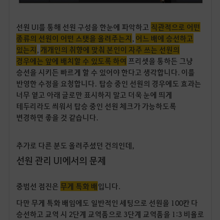
선원 UI를 통해 선원 구성을 한눈에 파악하고
직관적으로 어떤
종류의 선원이 어떤 스탯을 올려주는지
,
어느 배에 승선하고
있는지
,
개개인의 취향에 맞춰 본인이 자주 쓰는 선원의
경우에는 앞에 배치할 수 있도록 하여
프리셋을 통하든 그냥
승선을 시키든 빠르게 할 수 있어야 한다고 생각합니다. 이를
반영한 수정을 요청합니다. 탑승 중인 선원의 경우에도 효과는
너무 옅고 아래 글로만 표시하지 말고 더욱 눈에 띄게
테두리라도 씌워서 탑승 중인 선원 체크가 가능하도록
변경하면 좋을 것 같습니다.
추가로 다른 분도 올려주셨던 건의인데,
선원 관리 UI에서의 문제
중범선 점진은
무게 특화 배
입니다.
다만 무게 특화 배임에도 일반적인 세팅으로 선원을 100칸 다
승선하고 교역 시 2단계 교역품으로 3단계 교역품을 1:3 비율로