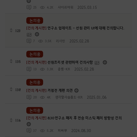
2025.03.15
25
4.2K
샤이귀여워
논의중
[건의 게시판]
연구소 업데이트 - 선원 관리 UI에 대해 건의합니다.
123
2025.02.28
7
3.5K
리사린
논의중
135
[건의 게시판]
선원프리셋 관련하여 건의사항
2025.02.28
13
3.3K
좀썜-KR
논의중
138
[건의 게시판]
거점전 개편 의견
2025.01.06
20
4K
생각할사슬플도-KR
논의중
[건의 게시판]
8.30 연구소 패치 후 전승 미스틱 패치 방향성 건의
116
2024.08.30
37
5.2K
피빠뿌