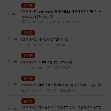
논의중
[건의 게시판]
2024-08-10 지식에 필요성에 대해서 건의합니다. -
251
>2026 07.31수정
2024.08.10
76
6.4K
거상의반지
논의중
142
[건의 게시판]
각성닌자 건의합니다
2024.07.26
18
6.2K
암흔
논의중
118
[건의 게시판]
🌹장미전쟁 관련 건의🥀
2024.07.29
9
5.5K
사색
논의중
179
[건의 게시판]
제발 거점전 유저의 목소리를 들어주세요 !
2024.05.27
25
7.4K
캐닛-KR
논의중
[건의 게시판]
'빛나는 파괴의 연금석'의 등장 - 연금석 강화 편의성
137