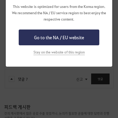
급히 작성하여 두서가 없는 글임에도 읽어주셔서 감사합니다.
This website is optimized for users from the Korea region.
공감하신다면 추천 눌러주시면 감사하겠습니다.
We recommend the NA / EU service region to best enjoy the
respective content.
121
2
Go to the NA / EU website
리사린
37
31
Stay on the website of this region
Lv
비공개
유리은
댓글
7
신고
댓글
피드백 게시판
건의 게시판에서 많은 공감 수를 얻었거나, 논의가 필요한 글들에 대한 답변과 진행
상황을 공유해 드립니다.