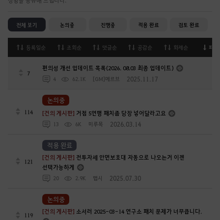
전체 보기
논의중
진행중
적용 완료
검토 완료
등록일순
조회순
댓글순
공감순
화제순
피드
편의성 개선 업데이트 목록(2026. 08.03 최종 업데이트)
7
2025.11.17
4
62.1K
[GM]메르브
논의중
114
[건의 게시판]
거점 5연맹 패치좀 당장 넣어달라고요
2026.03.14
13
6K
미루목
적용 완료
[건의 게시판]
전투자세 안면보호대 자동으로 나오는거 이젠
121
선택가능하게
2025.07.30
20
2.9K
맵시
논의중
[건의 게시판]
소서러 2025-03-14 연구소 패치 문제가 너무큽니다.
119