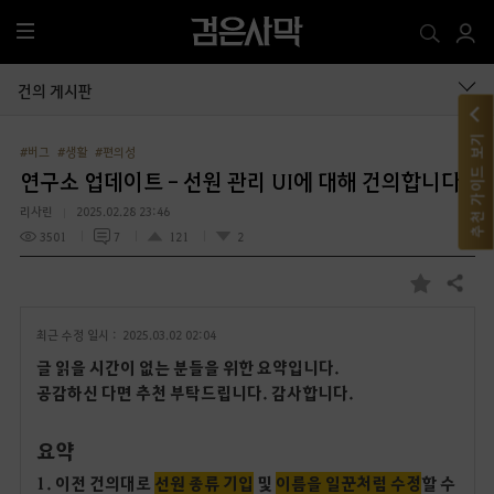
전
체
메
건의 게시판
뉴
추천 가이드 보기
#버그
#생활
#편의성
연구소 업데이트 - 선원 관리 UI에 대해 건의합니다.
리사린
2025.02.28 23:46
3501
7
121
2
공유하기
즐
겨
최근 수정 일시 :
2025.03.02 02:04
찾
기
글 읽을 시간이 없는 분들을 위한 요약입니다.
공감하신 다면 추천 부탁드립니다. 감사합니다.
요약
1. 이전 건의대로
선원 종류 기입
및
이름을 일꾼처럼 수정
할 수