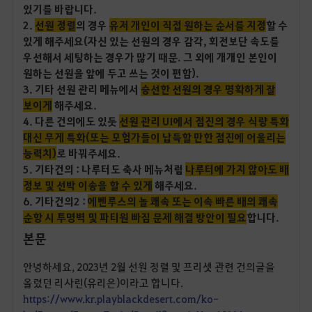
있기를 바랍니다.
2.
선원 정렬
의 경우
유저 개인이 직접 원하는 순서를 지정
할 수
있게 해주세요(자신 있는 선원의 경우 감각, 회전보단 속도를
우선해서 세팅하는 경우가 많기 때문. 그 외에 개개인 본인이
원하는 선원을 앞에 두고 쓰는 것이 편함).
3. 기타 선원 관리 메뉴에서
승선한 선원의 경우 명확하게 잘
보이게
해주세요.
4. 다른 건의에도 있듯
선원 관리 UI에서 점진의 경우 식량 특화
대신 무게 특화(또는 모험가들이 납득할 만한 점진에 어울리는
능력치)
로 바꿔주세요.
5. 기타건의 : 나루터도 축사 메뉴처럼
나루터에 가지 않아도 배
정보 및 선박 이송을 할 수 있게
해주세요.
6. 기타건의2 :
에벤루스의 놀 쾌속 또는 이속 빠른 배의 쾌속
순항 시 투명벽 및 파티원 빠짐 문제 해결 방안이 필요
합니다.
본문
안녕하세요, 2023년 2월 선원 정렬 및 프리셋 관련 건의글을
올렸던 리사린(유리은)이라고 합니다.
https://www.kr.playblackdesert.com/ko-