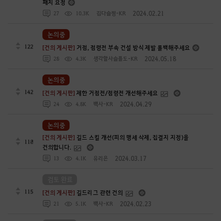
패치 요청
2024.02.21
27
10.3K
김다슬찡-KR
논의중
122
[건의 게시판]
거점, 점령전 부속 건설 방식 제발 롤백해주세요
2024.05.18
28
4.3K
생각할사슬플도-KR
논의중
142
[건의 게시판]
제한 거점전/점령전 개선해주세요
2024.04.29
24
4.8K
백사-KR
논의중
[건의 게시판]
길드 스킬 개선(피의 맹세 삭제, 집결지 지정)을
118
건의합니다.
2024.03.17
13
4.1K
유리은
검토 완료
115
[건의 게시판]
길드리그 관련 건의
2024.02.23
21
5.1K
백사-KR