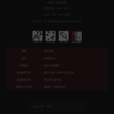
사업자 정보 확인
대표번호: 1661-8572
FAX : 031-935-0837
E-mail : pc_kr@playblackdesert.com
제명
검은사막
상호
㈜펄어비스
이용등급
청소년이용불가
등급분류번호
제CC-NP-140409-005호
등급분류 일자
2014년 4월 9일
제작업 신고번호
제2011-000002호
검은사막 -
한국