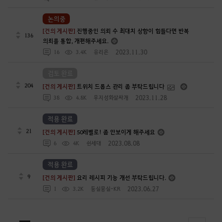
논의중
[건의 게시판]
진행중인 의뢰 수 최대치 상향이 힘들다면 반복
136
의뢰를 통합, 개편해주세요.
2023.11.30
16
3.4K
유리은
검토 완료
204
[건의 게시판]
트위치 드롭스 관리 좀 부탁드립니다
2023.11.28
38
4.8K
무지성화살싸개
적용 완료
21
[건의 게시판]
50레벨로! 좀 안보이게 해주세요
2023.08.08
6
4K
쉰세대
적용 완료
9
[건의 게시판]
요리 레시피 기능 개선 부탁드립니다.
2023.06.27
1
3.2K
둥실뭉실-KR