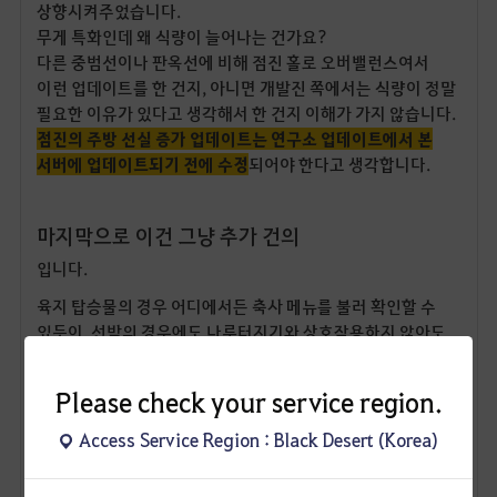
상향시켜주었습니다.
무게 특화인데 왜 식량이 늘어나는 건가요?
다른 중범선이나 판옥선에 비해 점진 홀로 오버밸런스여서
이런 업데이트를 한 건지, 아니면 개발진 쪽에서는 식량이 정말
필요한 이유가 있다고 생각해서 한 건지 이해가 가지 않습니다.
점진의 주방 선실 증가 업데이트는 연구소 업데이트에서 본
서버에 업데이트되기 전에 수정
되어야 한다고 생각합니다.
마지막으로 이건 그냥 추가 건의
입니다.
육지 탑승물의 경우 어디에서든 축사 메뉴를 불러 확인할 수
있듯이, 선박의 경우에도 나루터지기와 상호작용하지 않아도
소유 선박 메뉴를 만들어 어디에 있는지 적재된 물품이 없다면
이송이 가능하도록 확인할 수 있는
내 선박 확인 기능
을 추가해
Please check your service region.
주기를 바랍니다. 또 쾌속 순항(특히 에벤루스의 놀 두 번째
쾌속 순항) 시
투명벽이나 파티원들이 물에 빠지는 문제도 대체
Access Service Region : Black Desert (Korea)
해결 방안이라도 꼭 마련해주길
바랍니다.