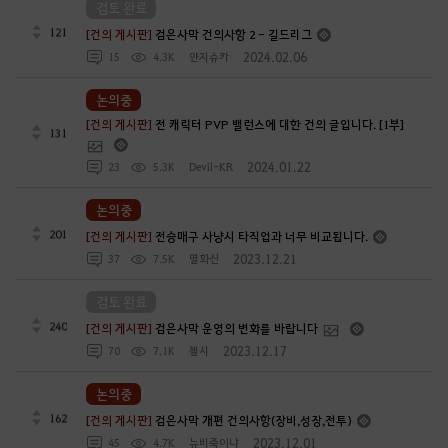
검토 완료
121
[건의 게시판]
검은사막 건의사항 2 - 길드리그
2024.02.06
15
4.3K
얀지슈카
논의중
[건의 게시판]
전 캐릭터 PVP 밸런스에 대한 건의 글입니다. [1부]
131
2024.01.22
23
5.3K
Devil-KR
논의중
201
[건의 게시판]
전승매구 사냥시 타직업과 너무 비교됩니다.
2023.12.21
37
7.5K
멸화신
검토 완료
240
[건의 게시판]
검은사막 운영의 변화를 바랍니다
2023.12.17
70
7.1K
첼시
논의중
162
[건의 게시판]
검은사막 개편 건의사항(장비,성장,전투)
2023.12.01
45
4.7K
뉴비죽이냐