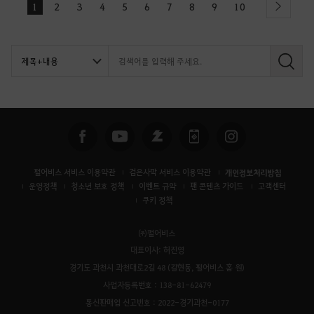
1
2
3
4
5
6
7
8
9
10
next
검
색
펄어비스 서비스 이용약관
검은사막 서비스 이용약관
개인정보처리방침
운영정책
청소년 보호 정책
이벤트 규약
팬 콘텐츠 가이드
고객센터
쿠키 정책
㈜펄어비스
대표이사: 허진영
경기도 과천시 과천대로2길 48 (갈현동, 펄어비스 홈 원)
사업자등록번호 : 138-81-62479
통신판매업 신고번호 : 2022-경기과천-0177