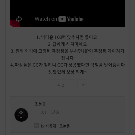
1. 넉다운 100퍼 맞추시면 좋아요.
2. 급하게 하지마세요
3. 원형 외곽에 고정된 흑정령을 부시면 HP와 흑정령 게이지가
찹니다
4. 환상들은 CC가 걸리니 CC가 성공했다면 극딜을 넣어줍시다
5. 맛있게 보상 먹게~
2
조눈몽
101
87
Lv
비공개
조눈몽