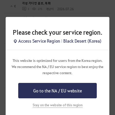
각성 가디언 콤보, 특화
0
2026.07.26
1
275
개냥이
전승 노바 콤보, 특화
0
2026.07.26
3
155
개냥이
Please check your service region.
세라핌 콤보, 특화
0
2026.06.30
0
778
개냥이
Access Service Region : Black Desert (Korea)
각성 미스틱 콤보, 특화
0
2026.06.28
0
700
개냥이
This website is optimized for users from the Korea region.
스칼라 콤보, 특화
0
We recommend the NA / EU service region to best enjoy the
2026.06.14
0
859
개냥이
respective content.
세라핌 단죄 콤보 가이드
1
2026.04.20
0
2.8K
번버리
Go to the NA / EU website
2026 각성금수랑 PVE 가이드 Ver.2
2
2026.02.21
0
3.9K
카사벨라-KR
Stay on the website of this region
전승발키리 콤보 및 기술특화좀 알려주실분...
0
2026.02.02
0
2.6K
초이림