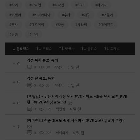
#샤이
#가디언
#하사신
#노바
#세이지
#커세어
#드라카니아
#우사
#매구
#스칼라
#도사
#데드아이
#오공
#세라핌
#에이전트
#전승
#각성
등록일순
조회순
댓글순
공감순
화제순
각성 위치 콤보, 특화
0
1 일 전
0
39
개냥이
각성 란 콤보, 특화
0
1 일 전
0
35
개냥이
【백월랑】 - 검은사막 각성 닌자 PVE 가이드 -초급 닌자 교본_PVE
편- #PVE #사냥 #Grind
0
4 일 전
0
121
백월랑
[에이전트] 전승 초보도 쉽게 시작하기 (PVE 콤보/ 뒤잡기 운영)
1
4 일 전
0
223
아야와카