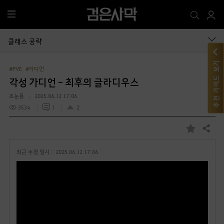
전
체
메
클래스 공략
뉴
추천 가이드 보기
#PVE
#가디언
각성 가디언 - 최후의 글라디우스
조눈몽
2025.06.12 17:06
3534
1
2
공유하기
즐
겨
최근 수정 일시 :
2025.06.12 17:06
찾
기