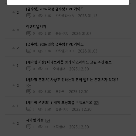
[금수랑] 2026 각성 금수랑 PVE 가이드
2
2026.01.13
0
3.4K
카사벨라-KR
이벤트낼먹자
0
2026.01.07
0
3.2K
봄꽁-KR
[금수랑] 2026 전승 금수랑 PVE 가이드
2
2026.01.03
0
3.7K
카사벨라-KR
[세라핌 기술] 테네브라움 성과 아스라히드 고원 추천 콤보
1
2025.12.30
0
3K
오직검사
[세라핌 콘텐츠] 사냥도 안하는데 돈이 벌리는 콘텐츠가 있다!?
0
2025.12.30
0
3.3K
모하루
[세라핌 콘텐츠] 인게임 초상화를 바꿔보아요
1
2025.12.30
1
3.5K
유퐁-KR
세라핌 기술
0
2025.12.30
1
3K
조각낸다