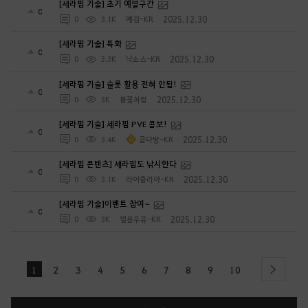
[세라핌 기술] 초기 예열구간
0
2025.12.30
0
3.1K
예검-KR
[세라핌 기술] 특화
0
2025.12.30
0
3.3K
낙소스-KR
[세라핌 기술] 슬롯 활용 전혀 안됨!
0
2025.12.30
0
3K
불꽃처럼
[세라핌 기술] 세라핌 PVE 콤보!
0
2025.12.30
0
3.4K
곰다방-KR
[세라핌 콘텐츠] 세라핌도 낚시한다
0
2025.12.30
0
3.1K
라이즐리아-KR
[세라핌 기술]이벤트 참여~
0
2025.12.30
0
3K
얼음우유-KR
1
2
3
4
5
6
7
8
9
10
next