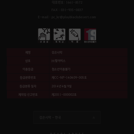
대표번호: 1661-8572
FAX : 031-935-0837
E-mail : pc_kr@playblackdesert.com
제명
검은사막
상호
㈜펄어비스
이용등급
청소년이용불가
등급분류번호
제CC-NP-140409-005호
등급분류 일자
2014년 4월 9일
제작업 신고번호
제2011-000002호
검은사막 -
한국