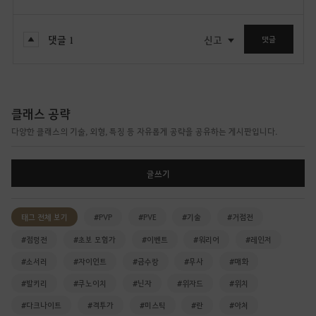
댓글
1
신고
댓글
클래스 공략
다양한 클래스의 기술, 외형, 특징 등 자유롭게 공략을 공유하는 게시판입니다.
글쓰기
태그 전체 보기
#PVP
#PVE
#기술
#거점전
#점령전
#초보 모험가
#이벤트
#워리어
#레인저
#소서러
#자이언트
#금수랑
#무사
#매화
#발키리
#쿠노이치
#닌자
#위자드
#위치
#다크나이트
#격투가
#미스틱
#란
#아처