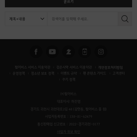
글쓰기
검
색
펄어비스 서비스 이용약관
검은사막 서비스 이용약관
개인정보처리방침
운영정책
청소년 보호 정책
이벤트 규약
팬 콘텐츠 가이드
고객센터
쿠키 정책
㈜펄어비스
대표이사: 허진영
경기도 과천시 과천대로2길 48 (갈현동, 펄어비스 홈 원)
사업자등록번호 : 138-81-62479
통신판매업 신고번호 : 2022-경기과천-0177
사업자 정보 확인