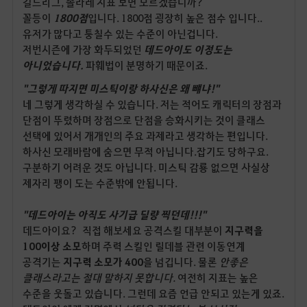
길드리그, 솔라레 지표 보면 모르겠습니까?
꼴등이
1800점
입니다. 1800점 굉장히 높은 점수 입니다..
유저가 많다고 퉁칠수 있는 수준이 아닌겁니다.
저번시즌에 가장 화두되었던
데드아이도 이정도는
아니었습니다.
파훼법이 분명하기 때문이죠.
"그렇게 따지면 미스틱이랑 하사신은 왜 뺴냐!"
네 그렇게 생각하실 수 있습니다. 저는 적어도 캐릭터의 장점과
단점이 뚜렸하며 장점으로 단점을 승화시키는 것이 클래스
선택에 있어서 개개인의 주요 과제라고 생각하는 편입니다.
하사신 모래바람에 숨으면 무적 아닙니다.잡기도 당하구요.
구분하기 어려운 것도 아닙니다. 미스틱 감룡 없으면 사실상
제자리 팽이 도는 수준밖에 안됩니다.
"데드아이는 아직도 사기급 딜량 찍던데!!!"
데드아이요? 직접 해보세요 공격스킬 대부분이
지구력을
100이상 소모
하며 주력 스킬인 릴데블 관련 이동연계
공격기는
지구력 소모가 400
을 넘깁니다. 물론
안좋은
클래스라고는 절대 말하지 못합니다.
여전히 지표는 높은
수준을 웃돌고 있습니다. 그런데 요즘 언급 안되고 있는게 있죠.