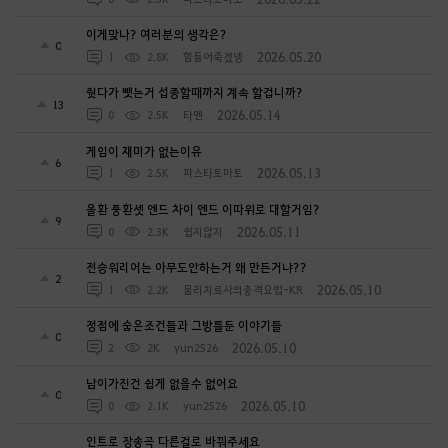
이게맞나? 여러분의 생각은?
0
2026.05.20
1
2.8K
힘들어죽겠넹
줫다가 뺏는거 섭종할때까지 계속 할겁니까?
13
2026.05.14
0
2.5K
타멘
게임이 재미가 없는이유
6
2026.05.13
1
2.5K
파스타토마토
올환 풍환셋 엔드 차이 엔드 이따위로 대할거임?
9
2026.05.11
0
2.3K
쉽지않지
전승워리어는 아무도안하는거 왜 만든거냐??
2
2026.05.10
1
2.2K
물리치료사의충격요법-KR
정점에 숨은조건들과 그방틀둔 이야기들
0
2026.05.10
2
2K
yun2526
남이가진건 쉽게 없을수 없어요
0
2026.05.10
0
2.1K
yun2526
인트로 장송곡 다른걸로 바꿔주세요