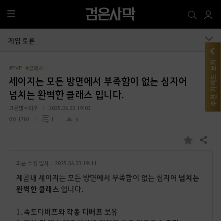
전
체
메
게임 토론
뉴
추천 가이드 보기
#PVP
#클래스
세이지는 모든 방면에서 부족함이 없는 심지어
넘치는 완벽한 클래스 입니다.
고은빛누리우
2025.06.23 19:03
1703
1
6
공유하기
즐
겨
최근 수정 일시 :
2025.06.23 19:11
찾
기
제곧내 세이지는 모든 방면에서 부족함이 없는 심지어
넘치는
완벽한 클래스
입니다.
1. 속도디버프와
각종 디버프
보유