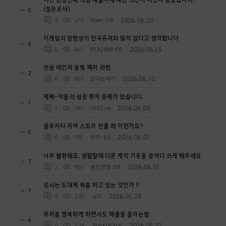
(설문조사)
0
2026.06.20
3
676
Haen-KR
이게임의 방향성이 한국유저와 맞지 않다고 생각합니다
5
2026.06.15
5
861
RTX2080-KR
전승 레인저 숨찢 패치 관련
2
2026.06.10
0
858
간나는내가
재배-작물의 성장 편차 문제가 있습니다.
1
2026.06.09
1
742
HDCLue
울루키타 지역 스토리 연출 왜 이런가요?
0
2026.06.07
0
985
탄카-KR
너무 불편해요. 생활할때 다른 케릭 기운을 끌어다 쓰게 해주세요
7
2026.06.05
2
908
불꽃정열-KR
검사는 도대체 뭐를 하고 있는 것인가 ?
7
2026.05.28
0
2.2K
q33
유저를 행복하게 하면서도 매출을 올리는법
4
2026.05.22
0
2.3K
파스타토마토