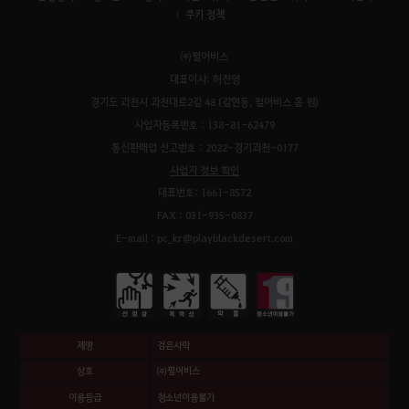
쿠키 정책
㈜펄어비스
대표이사: 허진영
경기도 과천시 과천대로2길 48 (갈현동, 펄어비스 홈 원)
사업자등록번호 : 138-81-62479
통신판매업 신고번호 : 2022-경기과천-0177
사업자 정보 확인
대표번호: 1661-8572
FAX : 031-935-0837
E-mail : pc_kr@playblackdesert.com
제명
검은사막
상호
㈜펄어비스
이용등급
청소년이용불가