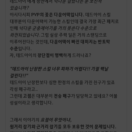
데드아이 에게 정면에서
넉다운 걸렸다는 분 보신적
있습니까?
아시다시피
PVP의 꽃은 다운어택입니다.
데드아이 스킬
대부분이 다운어택이 가능한 스킬인데 결국 가장 최근 패치로
인해
넉다운 군중제어기를 거의 못쓴다 수준으로
좌천되었습니다.
그럼 실상 주력 딜은 거의 스탠딩으로
이루어진다는 것인데,
다운어택이 빠진 대미지는 반토막
수준
입니다.
자, 데드아이의
장단점이 명백
하게 드러나죠?
"데드아이 난장판 스킬 너무 피하기 어렵다!! 기절 백날
걸린다!!"
데드아이 난장판보다 심한 판정의 스킬을 가진 친구가 있죠
각성 매구라고..
그런데
고점
은 대부분이
전승 매구
가 담당하고 있네요? 어불
성설이라고 생각합니다.
그래서 이야기의
요점이 무엇이냐,
원거리 잡기와 근거리 잡기
를
모두 보유한 것이 문제입니다.