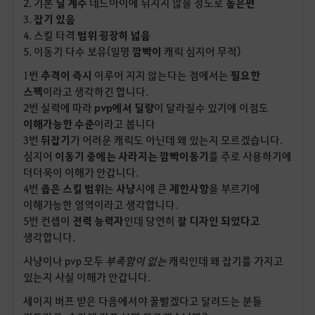
2. 기본
딜 계수
데드아이에 뒤지지 않을 정도로
높은편
3.
잡기 있음
4. 스킬 타격
범위 굉장히 넓음
5. 이동기 다수 보유(일명
깜빡이
캐릭 심지어 무적)
1번
추격이 즉시
이루어 지지 않는다는 점에서는
필요한
스펙
이라고 생각하긴 합니다.
2번 실력에 따라
pvp에서 딜량
이 달라질수 있기에 이점도
이해가능한 수준
이라고 봅니다
3번
뒤잡기
가 어려운 캐릭도 아닌데 왜 있는지 모르겠습니다.
심지어
이동기 중에는 사라지는 깜빡이동기
를 주로 사용하기에
더더욱이 이해가 안갑니다.
4번
좁은 스킬 범위
는
사냥
시에 큰
제한사항
을 부르기에
이해가능한 영역이라고 생각합니다.
5번 컨셉이
전력 능력자
인데 당연히
잘 디자인 되었다고
생각합니다.
사냥이나 pvp 모두
부족함이 없는
캐릭인데 왜 잡기를 가지고
있는지 사실 이해가 안갑니다.
세이지 버프 받은 다음에서야 꿀빨겠다고 달려드는 분들