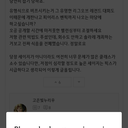
당연히 잡기 당하죠.
유행식으로 버프시키는거 그 유명한 리그오브 레전드 대회도
이때문에 개판나고 피어리스 벤픽까지 나오는 마당에
하고싶습니까?
오공 공개할 시간에 마저못한 밸런싱부터 조절하세요
저항 관련 떡밥도 푸셨던데, 회수도 안하고 솔라레 개최하는
거보고 진짜 식음을 전폐했습니다. 정말로요
당장 세이지가 아니더라도 여전히 너무 문제가 많은 클래스가
소수 있습니다만, 저점이 심각할 정도로 높은 세이지는 픽스가
시급하다고 생각되어 이렇게 글올립니다.
6
고은빛누리우
7
8
Lv
64
옿옿옿