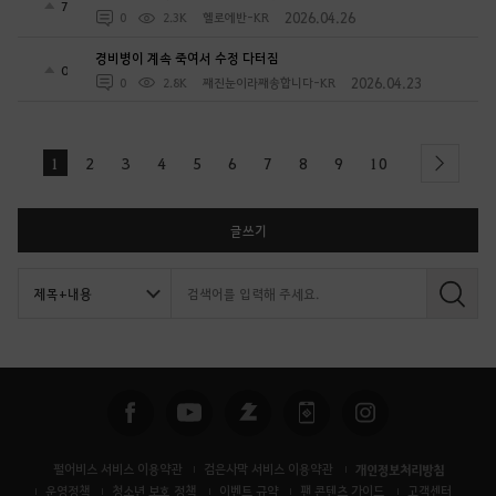
7
2026.04.26
0
2.3K
헬로에반-KR
경비병이 계속 죽여서 수정 다터짐
0
2026.04.23
0
2.8K
째진눈이라째송합니다-KR
1
2
3
4
5
6
7
8
9
10
next
글쓰기
검
색
펄어비스 서비스 이용약관
검은사막 서비스 이용약관
개인정보처리방침
운영정책
청소년 보호 정책
이벤트 규약
팬 콘텐츠 가이드
고객센터