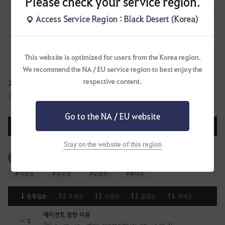
Please check your service region.
Access Service Region : Black Desert (Korea)
댓글
1
신고
댓글
This website is optimized for users from the Korea region.
We recommend the NA / EU service region to best enjoy the
respective content.
게임 토론
검은사막 콘텐츠에 대한 의견을 나눌 수 있는 게임 토론 게시판입니다.
Go to the NA / EU website
글쓰기
Stay on the website of this region
태그 전체 보기
#생활
#PVP
#PVE
#아이템
#거점전
#점령전
#콘텐츠
#클래스
등록일순
조회순
댓글순
공감순
화제순
에이전트 망한 이유
0