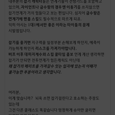
대부분의
잡기 캐릭터
들은 연계기술이 전방가드를 포함하고
있으며,
자이언트나 금수랑의 경우엔 이동기
를 쓰지않으면
잡기연계가 거의 힘들다고 보는 편입니다. 심지어
금수랑은
연계기에 맨몸 스킬
도 필수적으로 따르게 되죠.
익히 아시는
1대1에서만 좋은 이라는 타이틀의 문제
시발점입니다.
잡기를 줄거면
지구력을 일정부분 손해보게 하던지, 예측이
가능하게 하던지
리스크를 가져가야합니다.
버프 이후 대미지계수와 스킬 쿨타임 콤보
연계 계산 생각하면
잡기가 안되면 전투연계가 힘든캐릭도 아닌데
왜 잡기의 메리트를 가져갈수 잇는 입지에 있는지 이해가
불가능한 부분이라고 생각합니다.
여러분,
이게 맞습니까? 뇌옥 쓰면 잡기걸린다고 호소하는 주장도
있는데
그건 다른 클래스도 똑같습니다 멍청하게 슈아만 굴리면