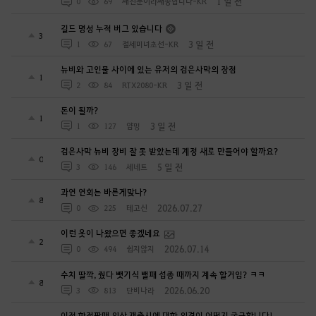
1 일 전
0
69
째진눈이라째송합니다-KR
길드 명성 누적 버그 있습니다
3
3 일 전
1
67
절세미녀초선-KR
뉴비와 고인물 사이에 있는 유저의 검은사막의 장점
1
3 일 전
2
84
RTX2080-KR
돈이 될까?
1
3 일 전
1
127
얌밍
검은사막 뉴비 장비 잘 못 받았는데 계정 새로 만들어야 할까요?
0
5 일 전
3
146
세네트
과연 연회는 바른게맞나?
8
2026.07.27
0
225
테고신
이런 옷이 나왔으면 좋겠네요
2
2026.07.14
0
494
쉽지않지
수치 딸깍, 줬다 뺏기식 밸패 섭종 때까지 계속 할거임? ㅋㅋ
8
2026.06.20
3
813
단비나라
이전 한정판매 의상 재출시에 대한 의견이 어떤지 궁금합니다!