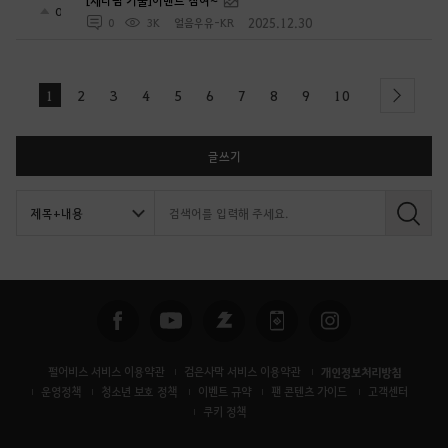
0
2025.12.30
0
3K
얼음우유-KR
1
2
3
4
5
6
7
8
9
10
next
글쓰기
검
색
펄어비스 서비스 이용약관
검은사막 서비스 이용약관
개인정보처리방침
운영정책
청소년 보호 정책
이벤트 규약
팬 콘텐츠 가이드
고객센터
쿠키 정책