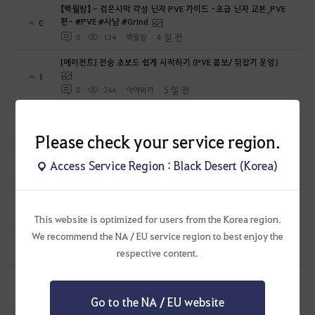
【백월랑】 - 검은사막 각성 닌자 PVE 가이드 -초급 닌자 교본_PVE
편- #PVE #사냥 #Grind
0
4 일 전
0
134
백월랑
[에이전트] 전승 초보도 쉽게 시작하기 (PVE 콤보/ 뒤잡기 운영)
1
5 일 전
0
244
아야와카
각성 가디언 콤보, 특화
0
2026.07.26
1
288
개냥이
Please check your service region.
전승 노바 콤보, 특화
Access Service Region : Black Desert (Korea)
0
2026.07.26
3
161
개냥이
세라핌 콤보, 특화
0
2026.06.30
0
783
개냥이
This website is optimized for users from the Korea region.
We recommend the NA / EU service region to best enjoy the
각성 미스틱 콤보, 특화
0
respective content.
2026.06.28
0
704
개냥이
스칼라 콤보, 특화
0
2026.06.14
0
865
개냥이
Go to the NA / EU website