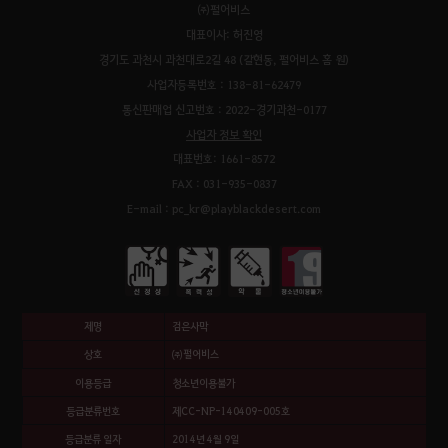
㈜펄어비스
대표이사: 허진영
경기도 과천시 과천대로2길 48 (갈현동, 펄어비스 홈 원)
사업자등록번호 : 138-81-62479
통신판매업 신고번호 : 2022-경기과천-0177
사업자 정보 확인
대표번호: 1661-8572
FAX : 031-935-0837
E-mail : pc_kr@playblackdesert.com
제명
검은사막
상호
㈜펄어비스
이용등급
청소년이용불가
등급분류번호
제CC-NP-140409-005호
등급분류 일자
2014년 4월 9일