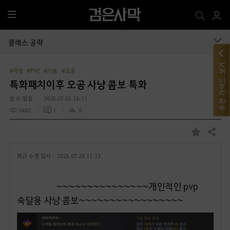
전
체
메
클래스 공략
뉴
추천 가이드 보기
#각성
#PVE
#기술
#오공
특화패치이후 오공 사냥 콤보 특화
알 수 없음
2025.07.03 16:11
3402
1
0
공유하기
즐
겨
최근 수정 일시 :
2025.07.28 11:13
찾
기
~~~~~~~~~~~~~~~개인적인 pvp
숙달용 사냥 콤보~~~~~~~~~~~~~~~~~