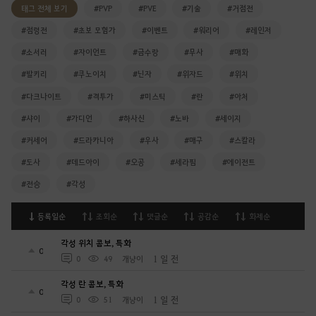
태그 전체 보기
#PVP
#PVE
#기술
#거점전
#점령전
#초보 모험가
#이벤트
#워리어
#레인저
#소서러
#자이언트
#금수랑
#무사
#매화
#발키리
#쿠노이치
#닌자
#위자드
#위치
#다크나이트
#격투가
#미스틱
#란
#아처
#샤이
#가디언
#하사신
#노바
#세이지
#커세어
#드라카니아
#우사
#매구
#스칼라
#도사
#데드아이
#오공
#세라핌
#에이전트
#전승
#각성
등록일순
조회순
댓글순
공감순
화제순
각성 위치 콤보, 특화
0
1 일 전
0
49
개냥이
각성 란 콤보, 특화
0
1 일 전
0
51
개냥이