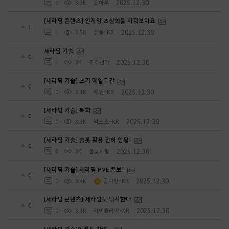
2025.12.30
0
3.3K
모하루
[세라핌 콘텐츠] 인게임 초상화를 바꿔보아요
1
2025.12.30
1
3.5K
유퐁-KR
세라핌 기술
0
2025.12.30
1
3K
조각낸다
[세라핌 기술] 초기 예열구간
0
2025.12.30
0
3.1K
예검-KR
[세라핌 기술] 특화
0
2025.12.30
0
3.3K
낙소스-KR
[세라핌 기술] 슬롯 활용 전혀 안됨!
0
2025.12.30
0
3K
불꽃처럼
[세라핌 기술] 세라핌 PVE 콤보!
0
2025.12.30
0
3.4K
곰다방-KR
[세라핌 콘텐츠] 세라핌도 낚시한다
0
2025.12.30
0
3.1K
라이즐리아-KR
[세라핌 기술]이벤트 참여~