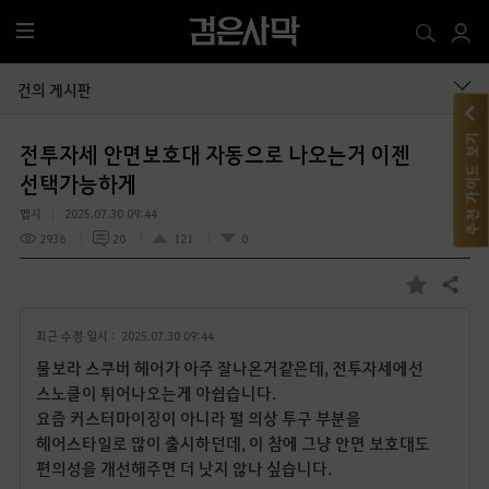
전
체
메
건의 게시판
뉴
추천 가이드 보기
전투자세 안면보호대 자동으로 나오는거 이젠
선택가능하게
맵시
2025.07.30 09:44
2936
20
121
0
공유하기
즐
겨
최근 수정 일시 :
2025.07.30 09:44
찾
기
물보라 스쿠버 헤어가 아주 잘나온거같은데, 전투자세에선
스노클이 튀어나오는게 아쉽습니다.
요즘 커스터마이징이 아니라 펄 의상 투구 부분을
헤어스타일로 많이 출시하던데, 이 참에 그냥 안면 보호대도
편의성을 개선해주면 더 낫지 않나 싶습니다.