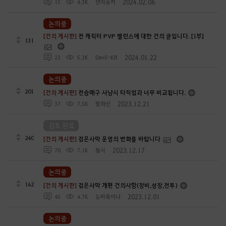
2024.02.06
15
4.3K
얀지슈카
논의중
[건의 게시판]
전 캐릭터 PVP 밸런스에 대한 건의 글입니다. [1부]
131
2024.01.22
23
5.3K
Devil-KR
논의중
201
[건의 게시판]
전승매구 사냥시 타직업과 너무 비교됩니다.
2023.12.21
37
7.5K
멸화신
검토 완료
240
[건의 게시판]
검은사막 운영의 변화를 바랍니다
2023.12.17
70
7.1K
첼시
논의중
162
[건의 게시판]
검은사막 개편 건의사항(장비,성장,전투)
2023.12.01
45
4.7K
뉴비죽이냐
논의중