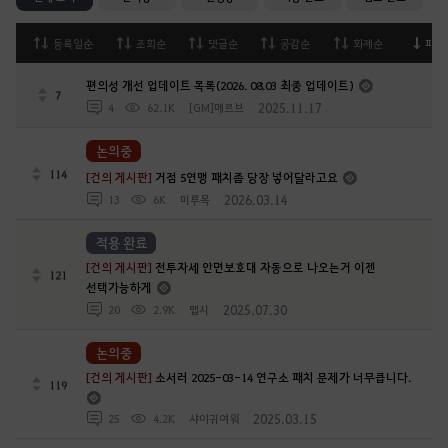
등록일순
조회순
댓글순
공감순
화제순
피드
편의성 개선 업데이트 목록(2026. 08.03 최종 업데이트)
7
2025.11.17
4
62.1K
[GM]메르브
논의중
114
[건의 게시판]
거점 5연맹 패치좀 당장 넣어달라고요
2026.03.14
13
6K
미루목
적용 완료
[건의 게시판]
전투자세 안면보호대 자동으로 나오는거 이젠
121
선택가능하게
2025.07.30
20
2.9K
맵시
논의중
[건의 게시판]
소서러 2025-03-14 연구소 패치 문제가 너무큽니다.
119
2025.03.15
25
4.2K
샤이귀여워