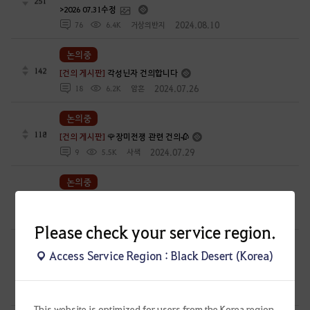
251
>2026 07.31수정
2024.08.10
76
6.4K
거상의반지
논의중
142
[건의 게시판]
각성닌자 건의합니다
2024.07.26
18
6.2K
암흔
논의중
118
[건의 게시판]
🌹장미전쟁 관련 건의🥀
2024.07.29
9
5.5K
사색
논의중
179
[건의 게시판]
제발 거점전 유저의 목소리를 들어주세요 !
2024.05.27
25
7.4K
캐닛-KR
Please check your service region.
논의중
Access Service Region : Black Desert (Korea)
[건의 게시판]
'빛나는 파괴의 연금석'의 등장 - 연금석 강화 편의성
137
패치 요청
2024.02.21
27
10.3K
김다슬찡-KR
This website is optimized for users from the Korea region.