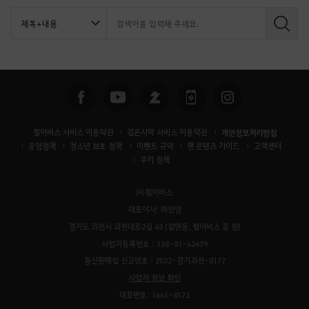
검
색
펄어비스 서비스 이용약관
검은사막 서비스 이용약관
개인정보처리방침
운영정책
청소년 보호 정책
이벤트 규약
팬 콘텐츠 가이드
고객센터
쿠키 정책
㈜펄어비스
대표이사: 허진영
경기도 과천시 과천대로2길 48 (갈현동, 펄어비스 홈 원)
사업자등록번호 : 138-81-62479
통신판매업 신고번호 : 2022-경기과천-0177
사업자 정보 확인
대표번호: 1661-8572