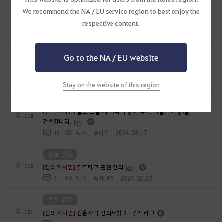
논의중
We recommend the NA / EU service region to best enjoy the
122
[건의 게시판]
거점, 점령전 부속 건설 방식 제발 롤백해주세요
respective content.
2024.05.18
28
4.3K
생각할사슬플도-KR
논의중
Go to the NA / EU website
142
[건의 게시판]
제한 거점전/점령전 개선해주세요
2024.04.29
24
4.8K
백사-KR
Stay on the website of this region
논의중
[건의 게시판]
길드 스킬 개선(피의 맹세 삭제, 집결지 지정)을
118
건의합니다.
2024.03.17
13
4.1K
유리은
검토 완료
115
[건의 게시판]
길드리그 관련 건의
2024.02.23
21
5.1K
백사-KR
검토 완료
121
[건의 게시판]
검은사막 건의사항 2 - 길드리그