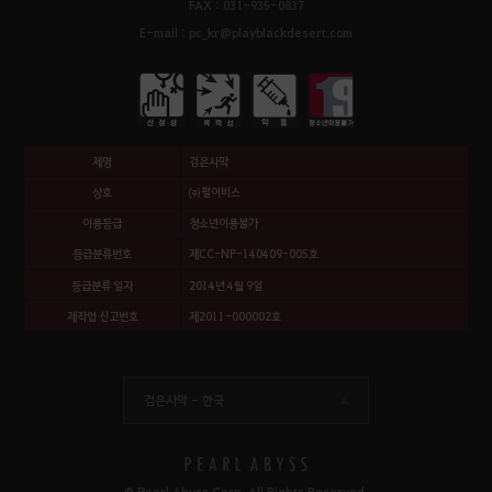
FAX : 031-935-0837
E-mail : pc_kr@playblackdesert.com
제명
검은사막
상호
㈜펄어비스
이용등급
청소년이용불가
등급분류번호
제CC-NP-140409-005호
등급분류 일자
2014년 4월 9일
제작업 신고번호
제2011-000002호
검은사막 -
한국
© Pearl Abyss Corp. All Rights Reserved.