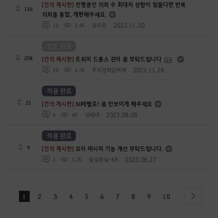
[건의 게시판]
진행중인 의뢰 수 최대치 상향이 힘들다면 반복
136
의뢰를 통합, 개편해주세요.
2023.11.30
16
3.4K
유리은
검토 완료
204
[건의 게시판]
트위치 드롭스 관리 좀 부탁드립니다
2023.11.28
38
4.7K
무지성화살싸개
적용 완료
21
[건의 게시판]
50레벨로! 좀 안보이게 해주세요
2023.08.08
6
4K
쉰세대
적용 완료
9
[건의 게시판]
요리 레시피 기능 개선 부탁드립니다.
2023.06.27
1
3.2K
둥실뭉실-KR
1
2
3
4
5
6
7
8
9
10
next