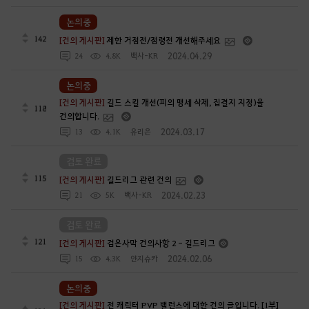
논의중
142
[건의 게시판]
제한 거점전/점령전 개선해주세요
2024.04.29
24
4.8K
백사-KR
논의중
[건의 게시판]
길드 스킬 개선(피의 맹세 삭제, 집결지 지정)을
118
건의합니다.
2024.03.17
13
4.1K
유리은
검토 완료
115
[건의 게시판]
길드리그 관련 건의
2024.02.23
21
5K
백사-KR
검토 완료
121
[건의 게시판]
검은사막 건의사항 2 - 길드리그
2024.02.06
15
4.3K
얀지슈카
논의중
[건의 게시판]
전 캐릭터 PVP 밸런스에 대한 건의 글입니다. [1부]