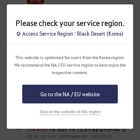
논의중
142
[건의 게시판]
각성닌자 건의합니다
2024.07.26
18
6.2K
암흔
Please check your service region.
논의중
Access Service Region : Black Desert (Korea)
118
[건의 게시판]
🌹장미전쟁 관련 건의🥀
2024.07.29
9
5.5K
사색
This website is optimized for users from the Korea region.
논의중
We recommend the NA / EU service region to best enjoy the
179
[건의 게시판]
제발 거점전 유저의 목소리를 들어주세요 !
respective content.
2024.05.27
25
7.4K
캐닛-KR
논의중
Go to the NA / EU website
[건의 게시판]
'빛나는 파괴의 연금석'의 등장 - 연금석 강화 편의성
137
패치 요청
2024.02.21
27
10.3K
김다슬찡-KR
Stay on the website of this region
논의중
122
[건의 게시판]
거점, 점령전 부속 건설 방식 제발 롤백해주세요
2024.05.18
28
4.3K
생각할사슬플도-KR