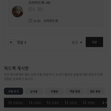
크라카드락-KR
2
1
Lv
61
크라카드락
댓글
4
신고
댓글
피드백 게시판
건의 게시판에서 많은 공감 수를 얻었거나, 논의가 필요한 글들에 대한 답변과 진행
상황을 공유해 드립니다.
전체 보기
논의중
진행중
적용 완료
검토 완료
등록일순
조회순
댓글순
공감순
화제순
피드