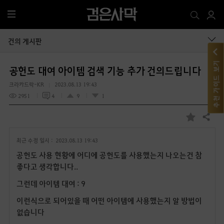
전
체
메
건의 게시판
뉴
추천 가이드 보기
공헌도 대여 아이템 검색 기능 추가 건의드립니다
크라카드락-KR
2023.08.13 19:43
2951
4
9
1
공유하기
즐
겨
최근 수정 일시 :
2023.08.13 19:43
찾
기
공헌도 사용 현황에 어디에 공헌도를 사용했는지 나오는건 참
좋다고 생각합니다..
그런데 아이템 대여 : 9
이런식으로 되어있을 때 어떤 아이템에 사용했는지 알 방법이
없습니다