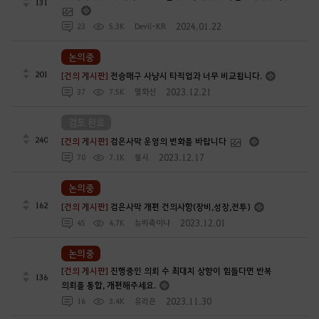
131
2024.01.22
23
5.3K
Devil-KR
논의중
201
[건의 게시판]
전승매구 사냥시 타직업과 너무 비교됩니다.
2023.12.21
37
7.5K
멸화신
검토 완료
240
[건의 게시판]
검은사막 운영의 변화를 바랍니다
2023.12.17
70
7.1K
첼시
논의중
162
[건의 게시판]
검은사막 개편 건의사항(장비,성장,전투)
2023.12.01
45
4.7K
뉴비죽이냐
논의중
[건의 게시판]
진행중인 의뢰 수 최대치 상향이 힘들다면 반복
136
의뢰를 통합, 개편해주세요.
2023.11.30
16
3.4K
유리은