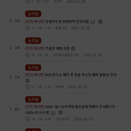
2025.02.28
7
3.5K
리사린
논의중
135
[건의 게시판]
선원프리셋 관련하여 건의사항
2025.02.28
13
3.3K
좀썜-KR
논의중
138
[건의 게시판]
거점전 개편 의견
2025.01.06
20
4K
생각할사슬플도-KR
논의중
[건의 게시판]
8.30 연구소 패치 후 전승 미스틱 패치 방향성 건의
116
2024.08.30
37
5.2K
피빠뿌
논의중
[건의 게시판]
2024-08-10 지식에 필요성에 대해서 건의합니다. -
251
>2026 07.31수정
2024.08.10
76
6.4K
거상의반지