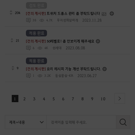
검토 완료
204
[건의 게시판]
트위치 드롭스 관리 좀 부탁드립니다
2023.11.28
38
4.7K
무지성화살싸개
적용 완료
21
[건의 게시판]
50레벨로! 좀 안보이게 해주세요
2023.08.08
6
4K
쉰세대
적용 완료
9
[건의 게시판]
요리 레시피 기능 개선 부탁드립니다.
2023.06.27
1
3.2K
둥실뭉실-KR
1
2
3
4
5
6
7
8
9
10
next
검
색