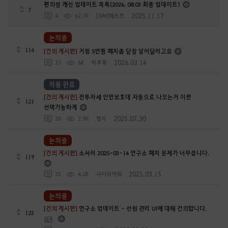
편의성 개선 업데이트 목록(2026. 08.03 최종 업데이트)
7
2025.11.17
4
62.1K
[GM]메르브
논의중
114
[건의 게시판]
거점 5연맹 패치좀 당장 넣어달라고요
2026.03.14
13
6K
미루목
적용 완료
[건의 게시판]
전투자세 안면보호대 자동으로 나오는거 이젠
121
선택가능하게
2025.07.30
20
2.9K
맵시
논의중
[건의 게시판]
소서러 2025-03-14 연구소 패치 문제가 너무큽니다.
119
2025.03.15
25
4.2K
샤이귀여워
논의중
[건의 게시판]
연구소 업데이트 - 선원 관리 UI에 대해 건의합니다.
123