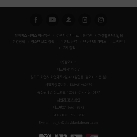
펄어비스 서비스 이용약관
검은사막 서비스 이용약관
개인정보처리방침
운영정책
청소년 보호 정책
이벤트 규약
팬 콘텐츠 가이드
고객센터
쿠키 정책
㈜펄어비스
대표이사: 허진영
경기도 과천시 과천대로2길 48 (갈현동, 펄어비스 홈 원)
사업자등록번호 : 138-81-62479
통신판매업 신고번호 : 2022-경기과천-0177
사업자 정보 확인
대표번호: 1661-8572
FAX : 031-935-0837
E-mail : pc_kr@playblackdesert.com