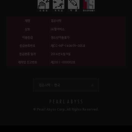
제명
검은사막
상호
㈜펄어비스
이용등급
청소년이용불가
등급분류번호
제CC-NP-140409-005호
등급분류 일자
2014년 4월 9일
제작업 신고번호
제2011-000002호
검은사막 -
한국
© Pearl Abyss Corp. All Rights Reserved.