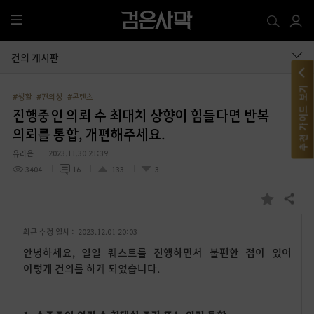
전
체
메
건의 게시판
뉴
추천 가이드 보기
#생활
#편의성
#콘텐츠
진행중인 의뢰 수 최대치 상향이 힘들다면 반복
의뢰를 통합, 개편해주세요.
유리은
2023.11.30 21:39
3404
16
133
3
공유하기
즐
겨
최근 수정 일시 :
2023.12.01 20:03
찾
기
안녕하세요, 일일 퀘스트를 진행하면서 불편한 점이 있어
이렇게 건의를 하게 되었습니다.