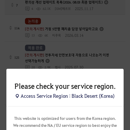
편의성 개선 업데이트 목록(2026. 08.03 최종 업데이트)
7
2025.11.17
4
62.1K
[GM]메르브
논의중
114
[건의 게시판]
거점 5연맹 패치좀 당장 넣어달라고요
2026.03.14
13
6K
미루목
적용 완료
[건의 게시판]
전투자세 안면보호대 자동으로 나오는거 이젠
121
선택가능하게
2025.07.30
20
2.9K
맵시
논의중
Please check your service region.
[건의 게시판]
소서러 2025-03-14 연구소 패치 문제가 너무큽니다.
119
Access Service Region : Black Desert (Korea)
2025.03.15
25
4.2K
샤이귀여워
논의중
This website is optimized for users from the Korea region.
[건의 게시판]
연구소 업데이트 - 선원 관리 UI에 대해 건의합니다.
123
We recommend the NA / EU service region to best enjoy the