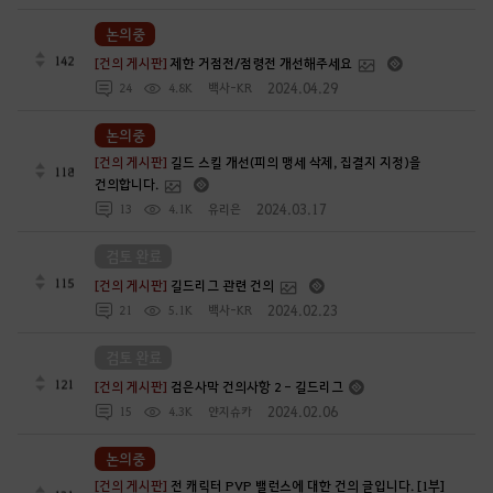
논의중
142
[건의 게시판]
제한 거점전/점령전 개선해주세요
2024.04.29
24
4.8K
백사-KR
논의중
[건의 게시판]
길드 스킬 개선(피의 맹세 삭제, 집결지 지정)을
118
건의합니다.
2024.03.17
13
4.1K
유리은
검토 완료
115
[건의 게시판]
길드리그 관련 건의
2024.02.23
21
5.1K
백사-KR
검토 완료
121
[건의 게시판]
검은사막 건의사항 2 - 길드리그
2024.02.06
15
4.3K
얀지슈카
논의중
[건의 게시판]
전 캐릭터 PVP 밸런스에 대한 건의 글입니다. [1부]