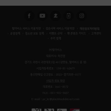
펄어비스 서비스 이용약관
검은사막 서비스 이용약관
개인정보처리방침
운영정책
청소년 보호 정책
이벤트 규약
팬 콘텐츠 가이드
고객센터
쿠키 정책
㈜펄어비스
대표이사: 허진영
경기도 과천시 과천대로2길 48 (갈현동, 펄어비스 홈 원)
사업자등록번호 : 138-81-62479
통신판매업 신고번호 : 2022-경기과천-0177
사업자 정보 확인
대표번호: 1661-8572
FAX : 031-935-0837
E-mail : pc_kr@playblackdesert.com