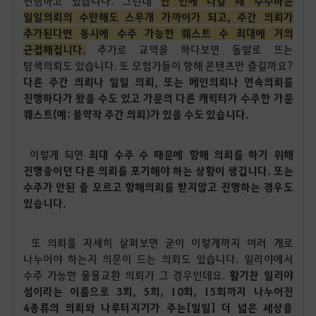
진행하고 있습니다. 그런데
한 번에 나갈 때 수주하는
일일의뢰의 수만해도 스무개 가까이가 되고, 주간 의뢰가
추가된다면 동시에 수주 가능한 퀘스트 수 최대에 거의
근접해집니다.
추가로 교역을 하다보면 돌발로 뜨는
탐색의뢰도 있습니다. 또 모험가들이 항해 콘텐츠만 즐길까요?
다른 주간 의뢰나 일일 의뢰, 또는 메인의뢰나 연속의뢰를
진행하다가 왔을 수도 있고 가문의 다른 캐릭터가 수주한 가문
퀘스트(예: 물약작 주간 의뢰)가 있을 수도 있습니다.
이렇게 되면
최대 수주 수 때문에 항해 의뢰를 하기 위해
진행중이던 다른 의뢰를 포기해야 하는 상황이 생깁니다. 또는
수주가 안된 줄 모르고 항해의뢰를 받지않고 진행하는 경우도
있습니다.
또 의뢰를 자세히 살펴보면 굳이 이렇게까지 여러 개로
나누어야 하는지 의문이 드는 의뢰도 있습니다. 일리야에서
수주 가능한 물물교환 의뢰가 그 경우인데요.
활기찬 일리야
섬이라는 이름으로 3회, 5회, 10회, 15회까지 나누어진
4종류의 의뢰와 나루터지기가 주는[일일] 더 넓은 세상을