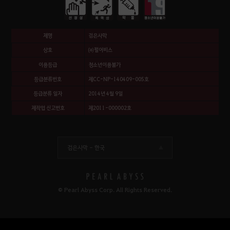
제명
검은사막
상호
㈜펄어비스
이용등급
청소년이용불가
등급분류번호
제CC-NP-140409-005호
등급분류 일자
2014년 4월 9일
제작업 신고번호
제2011-000002호
검은사막 -
한국
© Pearl Abyss Corp. All Rights Reserved.