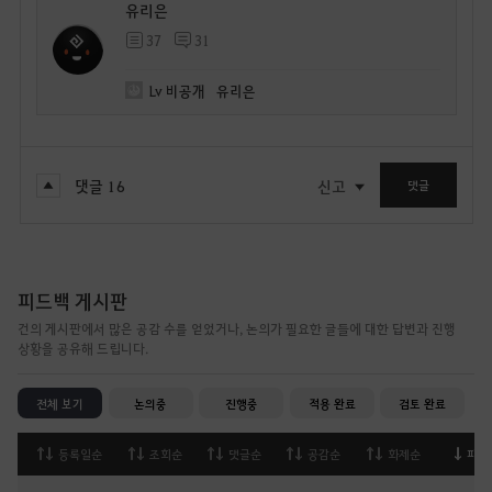
유리은
37
31
Lv
비공개
유리은
댓글
16
신고
댓글
피드백 게시판
건의 게시판에서 많은 공감 수를 얻었거나, 논의가 필요한 글들에 대한 답변과 진행
상황을 공유해 드립니다.
전체 보기
논의중
진행중
적용 완료
검토 완료
등록일순
조회순
댓글순
공감순
화제순
피드