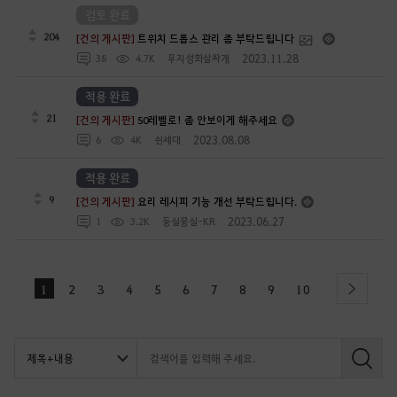
검토 완료
204
[건의 게시판]
트위치 드롭스 관리 좀 부탁드립니다
2023.11.28
38
4.7K
무지성화살싸개
적용 완료
21
[건의 게시판]
50레벨로! 좀 안보이게 해주세요
2023.08.08
6
4K
쉰세대
적용 완료
9
[건의 게시판]
요리 레시피 기능 개선 부탁드립니다.
2023.06.27
1
3.2K
둥실뭉실-KR
1
2
3
4
5
6
7
8
9
10
next
검
색