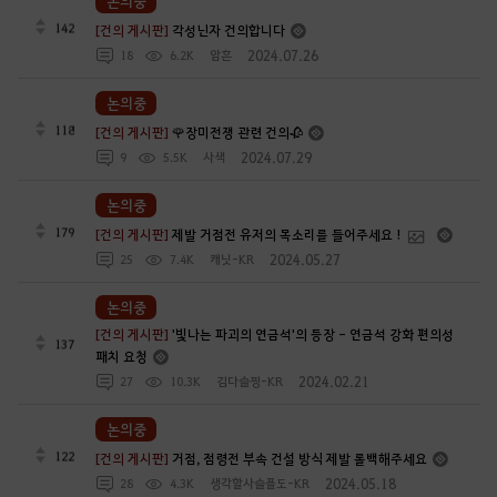
논의중
142
[건의 게시판]
각성닌자 건의합니다
2024.07.26
18
6.2K
암흔
논의중
118
[건의 게시판]
🌹장미전쟁 관련 건의🥀
2024.07.29
9
5.5K
사색
논의중
179
[건의 게시판]
제발 거점전 유저의 목소리를 들어주세요 !
2024.05.27
25
7.4K
캐닛-KR
논의중
[건의 게시판]
'빛나는 파괴의 연금석'의 등장 - 연금석 강화 편의성
137
패치 요청
2024.02.21
27
10.3K
김다슬찡-KR
논의중
122
[건의 게시판]
거점, 점령전 부속 건설 방식 제발 롤백해주세요
2024.05.18
28
4.3K
생각할사슬플도-KR