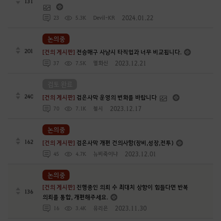
131
2024.01.22
23
5.3K
Devil-KR
논의중
201
[건의 게시판]
전승매구 사냥시 타직업과 너무 비교됩니다.
2023.12.21
37
7.5K
멸화신
검토 완료
240
[건의 게시판]
검은사막 운영의 변화를 바랍니다
2023.12.17
70
7.1K
첼시
논의중
162
[건의 게시판]
검은사막 개편 건의사항(장비,성장,전투)
2023.12.01
45
4.7K
뉴비죽이냐
논의중
[건의 게시판]
진행중인 의뢰 수 최대치 상향이 힘들다면 반복
136
의뢰를 통합, 개편해주세요.
2023.11.30
16
3.4K
유리은