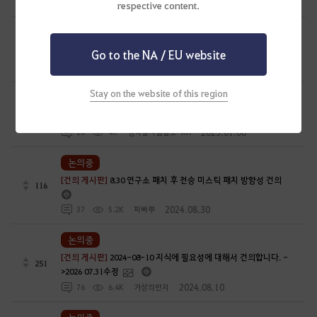
2025.02.28
7
3.5K
리사린
respective content.
논의중
135
[건의 게시판]
선원프리셋 관련하여 건의사항
Go to the NA / EU website
2025.02.28
13
3.3K
좀썜-KR
Stay on the website of this region
논의중
138
[건의 게시판]
거점전 개편 의견
2025.01.06
20
4K
생각할사슬플도-KR
논의중
[건의 게시판]
8.30 연구소 패치 후 전승 미스틱 패치 방향성 건의
116
2024.08.30
37
5.2K
피빠뿌
논의중
[건의 게시판]
2024-08-10 지식에 필요성에 대해서 건의합니다. -
251
>2026 07.31수정
2024.08.10
76
6.4K
거상의반지