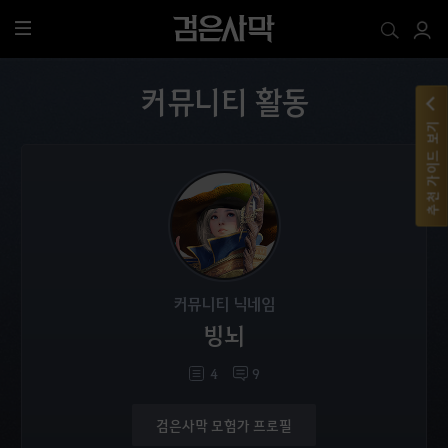
전
체
메
커뮤니티 활동
뉴
추천 가이드 보기
커뮤니티 닉네임
빙뇌
4
9
검은사막 모험가 프로필