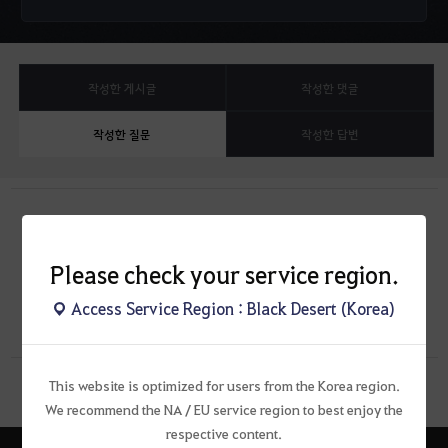
작성한 게시글
작성한 댓글
작성한 질문
작성한 답변
Please check your service region.
작성한 질문글이 없습니다.
Access Service Region : Black Desert (Korea)
This website is optimized for users from the Korea region.
We recommend the NA / EU service region to best enjoy the
respective content.