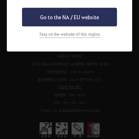
Go to the NA / EU website
펄어비스 서비스 이용약관
검은사막 서비스 이용약관
개인정보처리방침
운영정책
청소년 보호 정책
이벤트 규약
팬 콘텐츠 가이드
고객센터
Stay on the website of this region
쿠키 정책
㈜펄어비스
대표이사: 허진영
경기도 과천시 과천대로2길 48 (갈현동, 펄어비스 홈 원)
사업자등록번호 : 138-81-62479
통신판매업 신고번호 : 2022-경기과천-0177
사업자 정보 확인
대표번호: 1661-8572
FAX : 031-935-0837
E-mail : pc_kr@playblackdesert.com