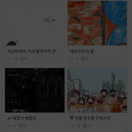
사냥터에서 기사 딸피까지 만들었는데 길드원이 와서 말버프 주다가 어그로 넘어가서 몬스토 피통이 초기화 된 만화
테흐므린의 꿈
10
4
3
2
AI 재밌다 재밌다
지붕 친구들 단체사진
2
0
22
13