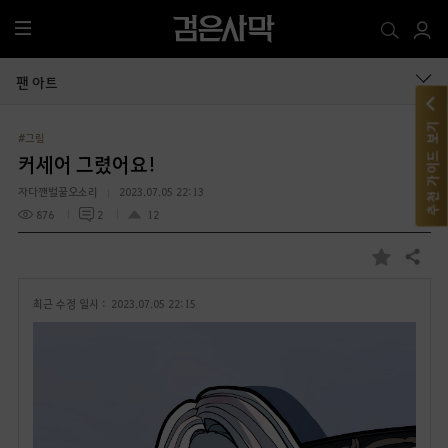
전
체
메
팬 아트
뉴
추천 가이드 보기
#그림
커세어 그렸어요!
자다깬벌꿀오소리
2023.07.05 22:13
876
2
12
공유하기
즐
겨
최근 수정 일시 :
2023.07.05 22:15
찾
기