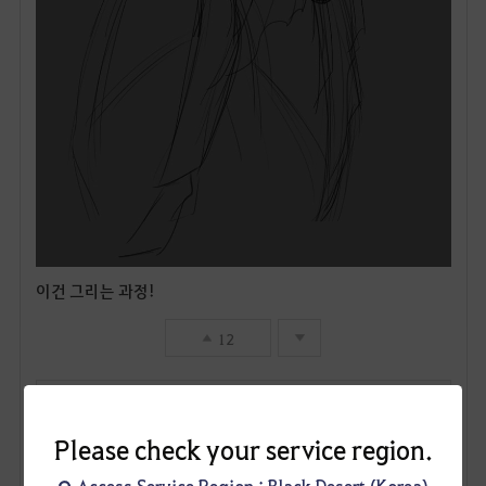
이건 그리는 과정!
12
자다깬벌꿀오소리
3
1
Please check your service region.
Access Service Region : Black Desert (Korea)
Lv
20
자다깬벌꿀오소리