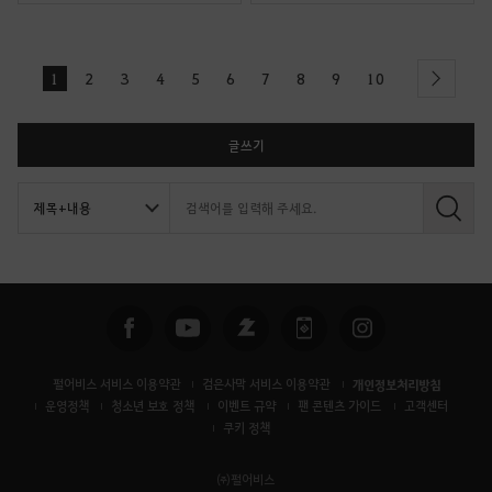
1
2
3
4
5
6
7
8
9
10
next
글쓰기
검
색
펄어비스 서비스 이용약관
검은사막 서비스 이용약관
개인정보처리방침
운영정책
청소년 보호 정책
이벤트 규약
팬 콘텐츠 가이드
고객센터
쿠키 정책
㈜펄어비스