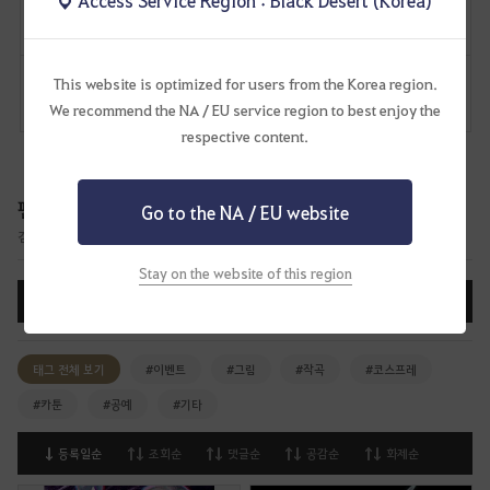
This website is optimized for users from the Korea region.
댓글
2
신고
댓글
We recommend the NA / EU service region to best enjoy the
respective content.
팬 아트
Go to the NA / EU website
검은사막과 관련된 일러스트, 공예, 만화 등 팬 아트 작품을 공유하는 게시판입니다.
Stay on the website of this region
글쓰기
태그 전체 보기
#이벤트
#그림
#작곡
#코스프레
#카툰
#공예
#기타
등록일순
조회순
댓글순
공감순
화제순