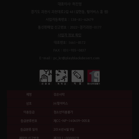
대표이사: 허진영
경기도 과천시 과천대로2길 48 (갈현동, 펄어비스 홈 원)
사업자등록번호 : 138-81-62479
통신판매업 신고번호 : 2022-경기과천-0177
사업자 정보 확인
대표번호: 1661-8572
FAX : 031-935-0837
E-mail : pc_kr@playblackdesert.com
제명
검은사막
상호
㈜펄어비스
이용등급
청소년이용불가
등급분류번호
제CC-NP-140409-005호
등급분류 일자
2014년 4월 9일
제작업 신고번호
제2011-000002호