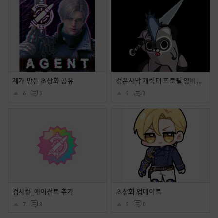
제가 만든 초상화 공유
검은사막 캐릭터 프로필 얌비얌 시리즈
6
3
5
3
검사런_에이전트 추가
초상화 업데이트
7
8
5
0