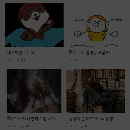
테르미안 크리오
뉴비의 길레는 고달프다
3
1
8
3
[코스프레] 연회 기념 베아테 코스프레
상상해 본 데드아이의 동생
40
30
2
0