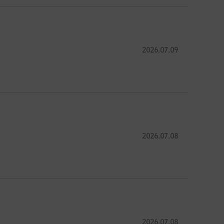
2026.07.09
2026.07.08
2026.07.08