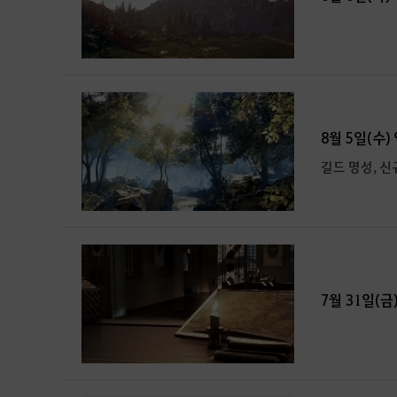
8월 5일(수) 
길드 명성, 신
7월 31일(