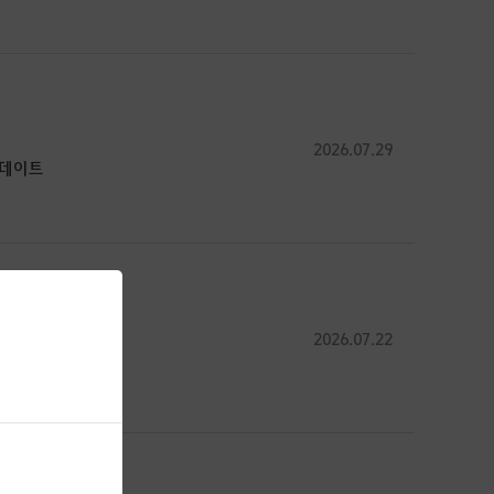
2026.07.29
업데이트
2026.07.22