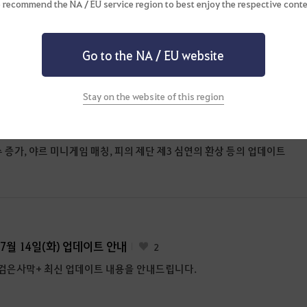
 recommend the NA / EU service region to best enjoy the respective conte
수) 순차 점검 업데이트 안내
1
수요일 순차 점검 업데이트 사항을 안내드립니다.
Go to the NA / EU website
Stay on the website of this region
 업데이트 안내(최종 수정 : 2026-07-15 15:43)
3
 증가, 야르 미니게임 매칭, 피의 제단 제3 심연의 환상 등의 업데이트
 7월 14일(화) 업데이트 안내
2
) 검은사막+ 최신 업데이트 내용을 안내드립니다.