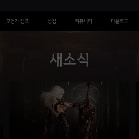
모험가 캠프
상점
커뮤니티
다운로드
새소식