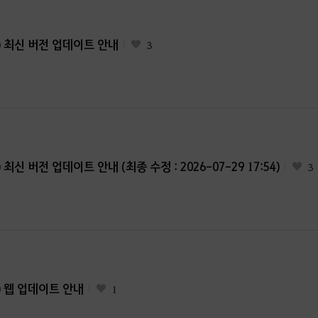
목) 최신 버전 업데이트 안내
3
) 최신 버전 업데이트 안내 (최종 수정 : 2026-07-29 17:54)
3
) 웹 업데이트 안내
1