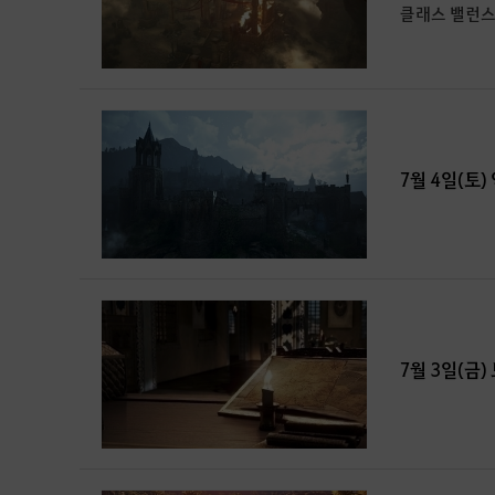
클래스 밸런스 
7월 4일(토
7월 3일(금