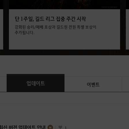
단 1주일, 길드 리그 집중 주간 시작
강화된 승리/패배 포상과 길드원 전원 특별 보상이
추가됩니다.
업데이트
이벤트
) 최신 버전 업데이트 안내
1