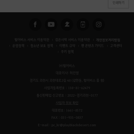
인쇄하기
펄어비스 서비스 이용약관
검은사막 서비스 이용약관
개인정보처리방침
운영정책
청소년 보호 정책
이벤트 규약
팬 콘텐츠 가이드
고객센터
쿠키 정책
㈜펄어비스
대표이사: 허진영
경기도 과천시 과천대로2길 48 (갈현동, 펄어비스 홈 원)
사업자등록번호 : 138-81-62479
통신판매업 신고번호 : 2022-경기과천-0177
사업자 정보 확인
대표번호: 1661-8572
FAX : 031-935-0837
E-mail : pc_kr@playblackdesert.com