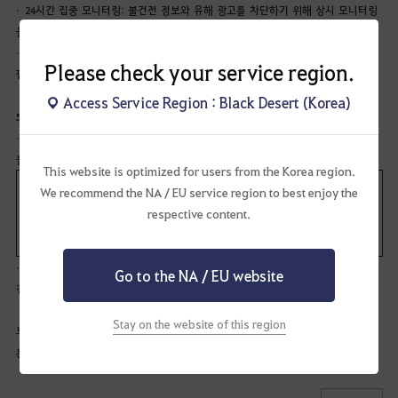
•
24시간 집중 모니터링: 불건전 정보와 유해 광고를 차단하기 위해 상시 모니터링
을 시행합니다.
•
투명한 정보 공개: 확률형 아이템의 정보를 명확히 공개하여 이용자의 합리적인
Please check your service region.
판단을 돕고 공정한 거래 질서를 유지합니다.
Access Service Region : Black Desert (Korea)
5. 상담 지원 및 인식 제고
•
고충처리 창구: 유해 정보 피해 상담, 고충처리, 청소년 보호에 대한 의견 수렴 및
불만 처리를 위한 창구를 제공합니다.
This website is optimized for users from the Korea region.
We recommend the NA / EU service region to best enjoy the
- 고객센터: 1661 - 8572
respective content.
- E-mail:
pc_kr@playblackdesert.com
•
건전 문화 캠페인: 사이버 폭력 예방, 네티켓 교육, 바른 게임 생활 캠페인 등을
Go to the NA / EU website
전개하여 사회적 인식을 제고합니다.
Stay on the website of this region
부칙
본 정책은 2026년
1
월
21
일
부터 시행합니다.