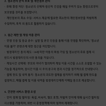
2. 청소년의 권익 보호 및 개인정보 관리
•
유해 환경 차단: 청소년의 신체적·정신적 건강을 해칠 우려가 있는 환경으로부터
보호받을 권리를 보장합니다.
•
개인정보의 최소 수집: 서비스 제공에 필요한 최소한의 개인정보만을 적법하게
수집하며, 목적 외 용도로 활용하지 않습니다.
3. 접근 제한 및 게임 이용 관리
•
연령 인증 및 등급 준수: 실명 및 본인 인증을 통해 이용 연령을 확인하며, '청소년
이용 불가' 콘텐츠에 대한 접근을 차단합니다.
•
법정대리인 동의 제도: 14세 미만 아동의 회원 가입 및 청소년의 유료 결제 시
반드시 법정대리인의 사전 동의를 거칩니다.
•
게임시간 선택제: 부모와 자녀가 협의하여 게임 이용 시간을 스스로 조절할 수 있는
기능을 제공하며, 장시간 이용 시 주의 문구와 경과 시간을 정기적으로 안내합니다.
•
결제 한도 및 내역 통지: 청소년의 과도한 결제를 방지하기 위해 월 결제 한도를
설정하고, 매월 결제 및 이용 내역을 법정대리인에게 이메일 등으로 제공합니다.
4. 건전한 서비스 환경 조성
•
언어 정화 및 필터링: 욕설, 비속어, 혐오 표현, 차별적 언어에 대해 실시간 필터링
시스템을 가동하며, 위반 시 운영정책에 따라 엄격히 제재합니다.