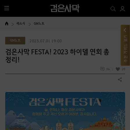
전
체
메
새소식
GM노트
뉴
추천 가이드 보기
GM노트
2023.07.01 19:00
검은사막 FESTA! 2023 하이델 연회 총
정리!
36
20
공유하기