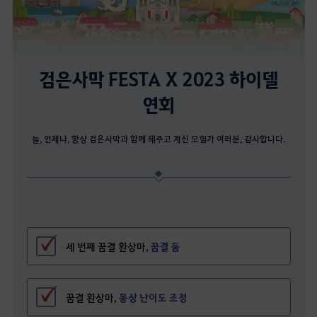
검은사막 FESTA X 2023 하이델
연회
늘, 언제나, 항상 검은사막과 함께 해주고 계신 모험가 여러분, 감사합니다.
세 번째 꿈결 환상마,
꿈결 둠
꿈결 환상마,
몽상 난이도 조정