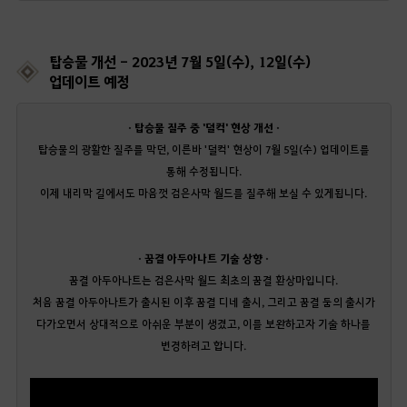
탑승물 개선 - 2023년 7월 5일(수), 12일(수)
업데이트 예정
· 탑승물 질주 중 '덜컥' 현상 개선 ·
탑승물의 광활한 질주를 막던, 이른바 '덜컥' 현상이 7월 5일(수) 업데이트를
통해 수정됩니다.
이제 내리막 길에서도 마음껏 검은사막 월드를 질주해 보실 수 있게됩니다.
· 꿈결 아두아나트 기술 상향 ·
꿈결 아두아나트는 검은사막 월드 최초의 꿈결 환상마입니다.
처음 꿈결 아두아나트가 출시된 이후 꿈결 디네 출시, 그리고 꿈결 둠의 출시가
다가오면서 상대적으로 아쉬운 부분이 생겼고, 이를 보완하고자 기술 하나를
변경하려고 합니다.