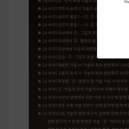
[워리어] 강 : 반격 태세 기술의 조작키 설명 중, 
We
[소서러] 까마귀 습격 II 기술의 공격 범위 증가 효
[소서러] 심연의 불꽃 I ~ III, 진 기술의 생명력 
[소서러] 심연의 불꽃 I ~ III, 진 기술 마상에서
[소서러] 마상에서 진 : 그림자 분출 기술 타격 수
[소서러] 마상에서 강 : 멸망의 꿈 III, IV 기술의
[소서러] 마상에서 어둠의 파편을 생성 하는 기술로
[소서러] 전승 : 극 : 그림자 분출 기술을 특정 기술
[소서러] 해방된 어둠 IV 기술의 최대 생명력의 10
[소서러] 고통의 표식 IV 기술의 최대 생명력의 3
[소서러] 흑정령 : 강 : 멸망의 꿈 기술 사용 시 
[소서러] 강 : 어둠의 연격 기술의 PVP 피해가 재
[소서러] 사신낫 상태에서 뒤로 이동 시 속도에 맞게
[소서러] 영혼 수확 기술 시연이 실제 동작에 맞게 
[소서러] 다음 기술의 설명 문구가 실제에 맞게 추가
설명 문구가 수정 및 변경된 기술 : 강 : 까마귀 돌진