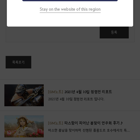
쓰
기
Stay on the website of this region
로
그
인
등록
후
이
용
가
목록보기
능
합
니
다
[GM노트]
2021년 4월 10일 점령전 리포트
.
2021년 4월 10일 점령전 리포트 입니다.
지
금
로
[GM노트]
따스함이 피어난 봄맞이 연주회 후기♪
그
따스한 봄날을 맞이하며 진행된 플롱도르 호수에서의 특별했던 시간 그 생생한 현장을 모험가 여러분께 소개합니다! ( ⁎ ᵕᴗᵕ ⁎ )
인
페