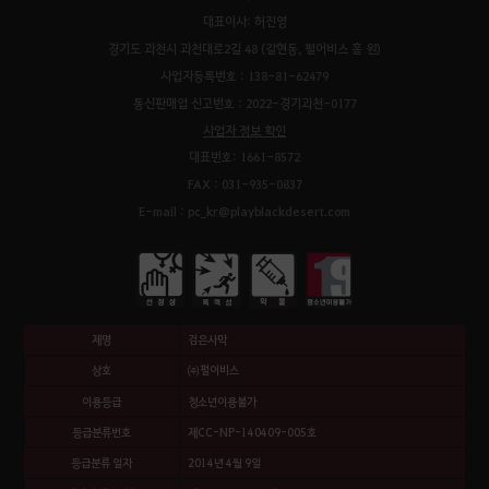
대표이사: 허진영
경기도 과천시 과천대로2길 48 (갈현동, 펄어비스 홈 원)
사업자등록번호 : 138-81-62479
통신판매업 신고번호 : 2022-경기과천-0177
사업자 정보 확인
대표번호: 1661-8572
FAX : 031-935-0837
E-mail : pc_kr@playblackdesert.com
제명
검은사막
상호
㈜펄어비스
이용등급
청소년이용불가
등급분류번호
제CC-NP-140409-005호
등급분류 일자
2014년 4월 9일