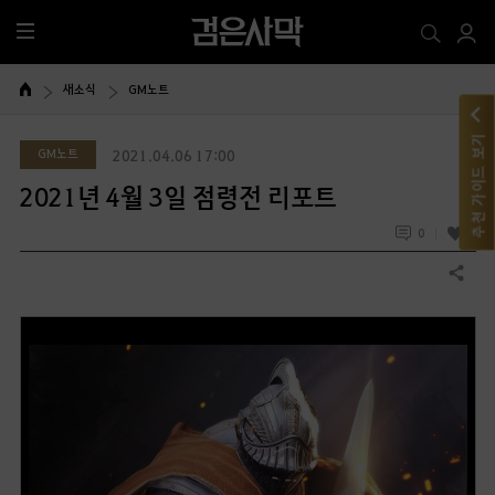
전
체
메
새소식
GM노트
뉴
추천 가이드 보기
GM노트
2021.04.06 17:00
2021년 4월 3일 점령전 리포트
0
0
공유하기