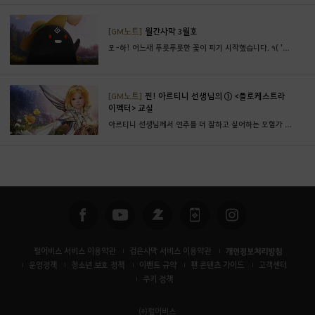
이
지
[GM노트]
월간사막 3월호
로
모-하! 어느새 푸릇푸릇한 꽃이 피기 시작했습니다. ٩( 'ω' )و
이
동
하
[GM노트]
찐! 아르티니 선생님의 ① <플로케스트라
이펙터> 교실
시
아르티니 선생님께서 연주를 더 잘하고 싶어하는 모험가 여러분께 소개해주고 싶은 분이 있다고 하네요~
겠
습
니
까
?
펄어비스 서비스 이용약관
검은사막 서비스 이용약관
개인정보처리방침
운영정책
청소년 보호 정책
이벤트 규약
팬 콘텐츠 가이드
고객센터
쿠키 정책
㈜펄어비스