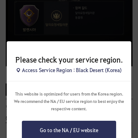
* 금주 검은사막 각 영지에는 전장의 함성이 울려퍼지지 않았습니다.
Please check your service region.
Access Service Region : Black Desert (Korea)
0
목록보기
공유하기
This website is optimized for users from the Korea region.
We recommend the NA / EU service region to best enjoy the
댓글
0
개
respective content.
등록순
최신순
Go to the NA / EU website
답
글