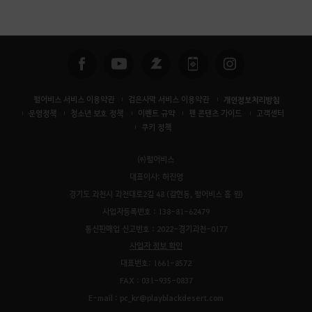
펄어비스 서비스 이용약관
검은사막 서비스 이용약관
개인정보처리방침
운영정책
청소년 보호 정책
이벤트 규약
팬 콘텐츠 가이드
고객센터
쿠키 정책
㈜펄어비스
대표이사: 허진영
경기도 과천시 과천대로2길 48 (갈현동, 펄어비스 홈 원)
사업자등록번호 : 138-81-62479
통신판매업 신고번호 : 2022-경기과천-0177
사업자 정보 확인
대표번호: 1661-8572
FAX : 031-935-0837
E-mail : pc_kr@playblackdesert.com