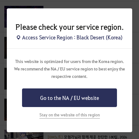
[이벤트]
[신규/복귀] 무조건 길드 가입!
길드에 가입만 해도 획득할 수 있는 지원 상자를 놓치지 마세요.
Please check your service region.
Access Service Region : Black Desert (Korea)
[당첨자공지]
사막의 길잡이 선정 안내
사막의 길잡이로 선정되신 모험가님을 안내해 드립니다.
This website is optimized for users from the Korea region.
We recommend the NA / EU service region to best enjoy the
[공지]
[완료] 8월 5일(수) 서비스 정기점검 및
respective content.
홈페이지 점검 안내(최종 수정 : 2026-08-04 10:17)
8월 5일 수요일 검은사막 정기점검이 진행될 예정입니다.
Go to the NA / EU website
[공지]
운영정책 위반 사용자 조치 안내 (2026/08/03)
Stay on the website of this region
[GM노트]
모험가님과 함께 채운 찬란한 180일, 2026