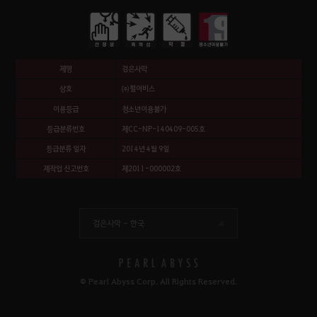
제명
검은사막
상호
㈜펄어비스
이용등급
청소년이용불가
등급분류번호
제CC-NP-140409-005호
등급분류 일자
2014년 4월 9일
제작업 신고번호
제2011-000002호
검은사막 -
한국
© Pearl Abyss Corp. All Rights Reserved.