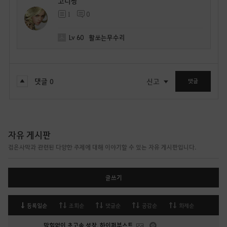
고니짱
1
0
Lv
60
활쏘는무수리
댓글
0
신고
댓글
자유 게시판
검은사막과 관련된 다양한 주제에 대해 이야기할 수 있는 자유 게시판입니다.
글쓰기
등록일순
조회순
댓글순
공감순
화제순
막힘없이 초고속 성장, 하이퍼부스트