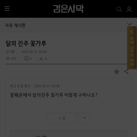
전
체
메
자유 게시판
뉴
추천 가이드 보기
달의 진주 꽃가루
고니짱
2025.03.21 20:45
975
0
0
공유하기
즐
겨
최근 수정 일시 :
2025.03.21 20:45
찾
기
칼페온에서 달의진주 꽃가루 어떻게 구하나요?
0