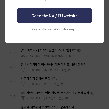
무량진경 대지서 제20경의 등장 3
0
1 일 전
0
42
천지의재림무량진경
Go to the NA / EU website
길드 명성 이상이 없다고 GM이 글남겨서 사진찍어 제출합니다
7
1 일 전
4
134
절세미녀초선-KR
Stay on the website of this region
무량진경 대지서 제20경의 등장 2
0
1 일 전
0
51
천지의재림무량진경
[하이퍼부스트] 61레벨 동검별 보상이 없네요?
0
1 일 전
3
134
Hemination-KR
올비아 아카데미 퀘스트에서 캐릭터 이동.. 문제 있어요.
0
1 일 전
1
103
일리아노-KR
시즌 캐릭터 생성이 안 됩니다.
0
2 일 전
1
139
란미녀
🥔감자타임즈[인물] 예쁜 캐릭터보다, 기억에 남는 캐릭터
9
2 일 전
6
131
감자타임즈
일단 내 아이디어 훔친인간 넌 꼭 잘리게 한다