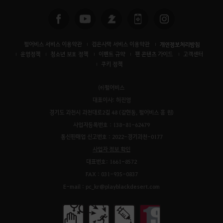
펄어비스 서비스 이용약관
검은사막 서비스 이용약관
개인정보처리방침
운영정책
청소년 보호 정책
이벤트 규약
팬 콘텐츠 가이드
고객센터
쿠키 정책
㈜펄어비스
대표이사: 허진영
경기도 과천시 과천대로2길 48 (갈현동, 펄어비스 홈 원)
사업자등록번호 : 138-81-62479
통신판매업 신고번호 : 2022-경기과천-0177
사업자 정보 확인
대표번호: 1661-8572
FAX : 031-935-0837
E-mail : pc_kr@playblackdesert.com