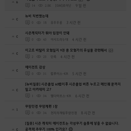
6
9 일 전
14
2.8K
[GM]로아닌
뉴비 직변했는데
0
3 시간 전
0
18
유우우웅
시즌캐릭터가 뭐야 입장이 안돼
0
4 시간 전
0
43
아시드라누대
이고르 바탈리 모험일지 9권 중 모험가의 유실물 관련해서
0
4 시간 전
2
23
단륵
에이전트 감상
0
5 시간 전
0
31
칼루이스-KR
[뉴비질문] 시즌졸업 60렙이후 시즌졸업 버튼 누르고 메인퀘 끝까지
밀고 아카데미 고?
0
6 시간 전
1
34
헬다마르스-KR
무량진경 무량계편 1장
1
8 시간 전
0
34
천지의재림무량진경
[질문] 시즌 캐릭터 에이전트는 각성무기 슬롯에 넣을 수 없습니다.
공격력 주무기 100% 인가요?
0