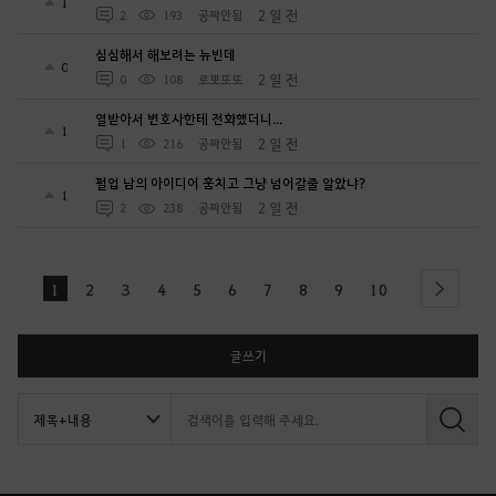
1
2 일 전
2
193
공짜안됨
심심해서 해보려는 뉴빈데
0
2 일 전
0
108
로뽀또또
열받아서 변호사한테 전화했더니...
1
2 일 전
1
216
공짜안됨
펄업 남의 아이디어 훔치고 그냥 넘어갈줄 알았냐?
1
2 일 전
2
238
공짜안됨
1
2
3
4
5
6
7
8
9
10
next
글쓰기
검
색