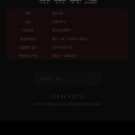
제명
검은사막
상호
㈜펄어비스
이용등급
청소년이용불가
등급분류번호
제CC-NP-140409-005호
등급분류 일자
2014년 4월 9일
제작업 신고번호
제2011-000002호
검은사막 -
한국
© Pearl Abyss Corp. All Rights Reserved.