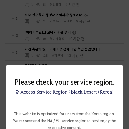
9 시간 전
1
28
명왕도량
요즘 신규유입 생겻다고 막피가 생겻더라
1
9 시간 전
1
73
KIMAercher-KR
[하이퍼부스트] 보답의 선물 편지
0
10 시간 전
1
40
일거에척결
시간 충분히 줬고 이제 비양심에 대한 책임 묻겠습니다
1
13 시간 전
1
128
공짜안됨
무량진경 창세록
0
15 시간 전
0
30
천지의재림무량진경
Please check your service region.
무량진경 대지서 제20경의 등장 5
0
16 시간 전
0
45
천지의재림무량진경
Access Service Region : Black Desert (Korea)
굶카루위치
1
1 일 전
0
112
주아정
This website is optimized for users from the Korea region.
무량진경 대지서 제20경의 등장 4
0
We recommend the NA / EU service region to best enjoy the
1 일 전
0
41
천지의재림무량진경
respective content.