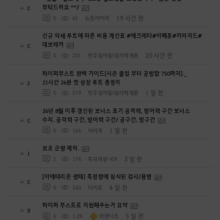
부탁드려요 ^^/
0
19 시간 전
0
63
뉴튼아이작
신규 악세 루트에 따른 비용 계산표 #에크레타#아페론#카라자드#
데보레카
0
20 시간 전
0
201
만두집아들I검사학개론
하이퍼부스트 완벽 가이드[시즌 졸업 부터 공방합 750까지] _
21시간 26분 컷 성장 루트 총정리
3
1 일 전
0
319
만두집아들I검사학개론
26년 8월 이후 갱신된 보너스 표기 공격력, 방어력 구간 보너스
수치. 공격력 구간, 방어력 구간/ 공구간, 방구간
0
1 일 전
0
166
아리옥
보조 군왕 제작.
1
3 일 전
2
178
흑귀하양-KR
[아에테리온 생태] 흑정령에 침식된 검사/용병
0
4 일 전
0
240
다이호
하이퍼 부스트로 지원해주는거 요약
8
5 일 전
6
1.2K
라젠닉트