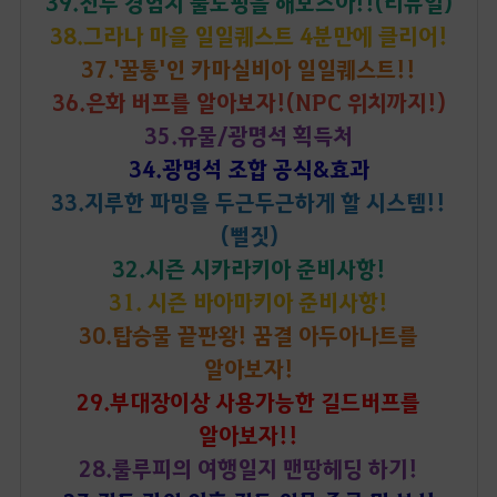
39.전투 경험치 풀도핑을 해보즈아!!(리뉴얼)
38.그라나 마을 일일퀘스트 4분만에 클리어!
37.'꿀통'인 카마실비아 일일퀘스트!!
36.은화 버프를 알아보자!(NPC 위치까지!)
35.유물/광명석 획득처
34.광명석 조합 공식&효과
33.지루한 파밍을 두근두근하게 할 시스템!!
(뻘짓)
32.시즌 시카라키아 준비사항!
31. 시즌 바아마키아 준비사항!
30.탑승물 끝판왕! 꿈결 아두아나트를
알아보자!
29.부대장이상 사용가능한 길드버프를
알아보자!!
28.룰루피의 여행일지 맨땅헤딩 하기!