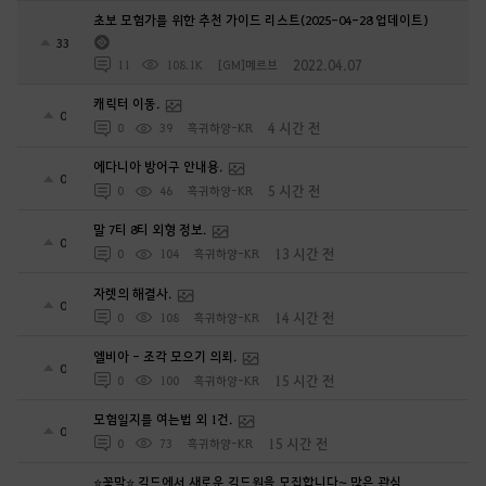
초보 모험가를 위한 추천 가이드 리스트(2025-04-28 업데이트)
33
2022.04.07
11
108.1K
[GM]메르브
캐릭터 이동.
0
4 시간 전
0
39
흑귀하양-KR
에다니아 방어구 안내용.
0
5 시간 전
0
46
흑귀하양-KR
말 7티 8티 외형 정보.
0
13 시간 전
0
104
흑귀하양-KR
자렛의 해결사.
0
14 시간 전
0
108
흑귀하양-KR
엘비아 - 조각 모으기 의뢰.
0
15 시간 전
0
100
흑귀하양-KR
모험일지를 여는법 외 1건.
0
15 시간 전
0
73
흑귀하양-KR
⭐꽃말⭐ 길드에서 새로운 길드원을 모집합니다~ 많은 관심