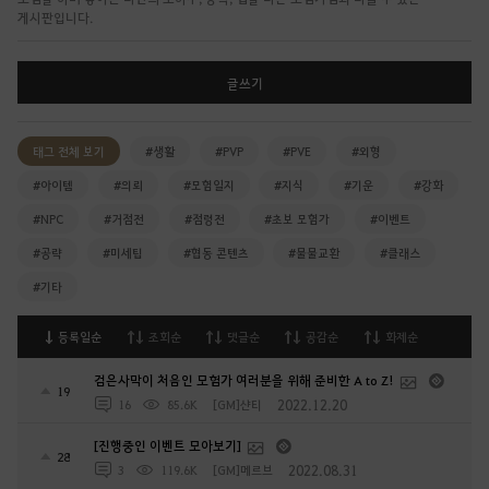
게시판입니다.
글쓰기
태그 전체 보기
#생활
#PVP
#PVE
#외형
#아이템
#의뢰
#모험일지
#지식
#기운
#강화
#NPC
#거점전
#점령전
#초보 모험가
#이벤트
#공략
#미세팁
#협동 콘텐츠
#물물교환
#클래스
#기타
등록일순
조회순
댓글순
공감순
화제순
검은사막이 처음인 모험가 여러분을 위해 준비한 A to Z!
19
2022.12.20
16
85.6K
[GM]샨티
[진행중인 이벤트 모아보기]
28
2022.08.31
3
119.6K
[GM]메르브