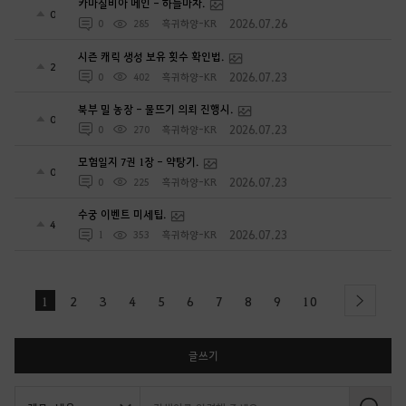
카마실비아 메인 - 하늘마차.
0
2026.07.26
0
285
흑귀하양-KR
시즌 캐릭 생성 보유 횟수 확인법.
2
2026.07.23
0
402
흑귀하양-KR
북부 밀 농장 - 물뜨기 의뢰 진행시.
0
2026.07.23
0
270
흑귀하양-KR
모험일지 7권 1장 - 약탕기.
0
2026.07.23
0
225
흑귀하양-KR
수궁 이벤트 미세팁.
4
2026.07.23
1
353
흑귀하양-KR
1
2
3
4
5
6
7
8
9
10
next
글쓰기