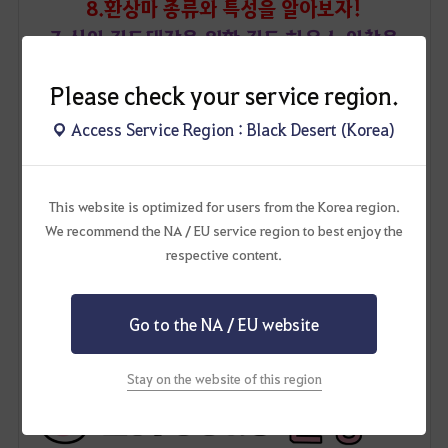
8.환상마 종류와 특성을 알아보자!
7.신임 길드대장을 위한 길드 하우스 입찰을
해보자!!
Please check your service region.
6.생태 지식 S작을 해보자!(아이템 획득확률
20% 영구증가)
Access Service Region : Black Desert (Korea)
5.펄 의상교환권을 이용하여 수정을 만들어보자
4.남자레인저 '아처(Archer)' 육성 가이드
This website is optimized for users from the Korea region.
라인과 그외 여러팁들
We recommend the NA / EU service region to best enjoy the
3.3대 보물 중 '라피 베드마운틴의 개량형
respective content.
나침반'을 만들어보자!
2.3대 보물 중 '고고학자의 지도'를 만들어
Go to the NA / EU website
보자!
1.칼슈타인 의상(펄 의상) 만들어 보자!
Stay on the website of this region