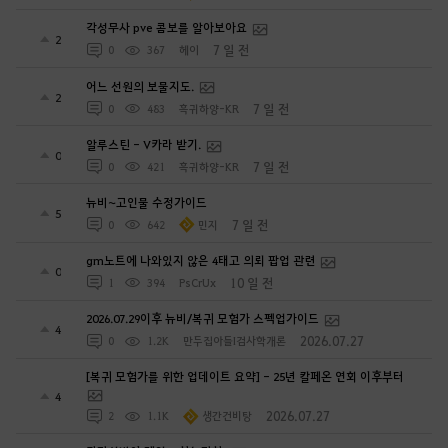
각성무사 pve 콤보를 알아보아요
2
7 일 전
0
367
헤이
어느 선원의 보물지도.
2
7 일 전
0
483
흑귀하양-KR
알루스틴 - V카라 받기.
0
7 일 전
0
421
흑귀하양-KR
뉴비~고인물 수정가이드
5
7 일 전
0
642
민지
gm노트에 나와있지 않은 4태고 의뢰 팝업 관련
0
10 일 전
1
394
PsCrUx
2026.07.29이후 뉴비/복귀 모험가 스펙업가이드
4
2026.07.27
0
1.2K
만두집아들I검사학개론
[복귀 모험가를 위한 업데이트 요약] - 25년 칼페온 연회 이후부터
4
2026.07.27
2
1.1K
생간건비탕