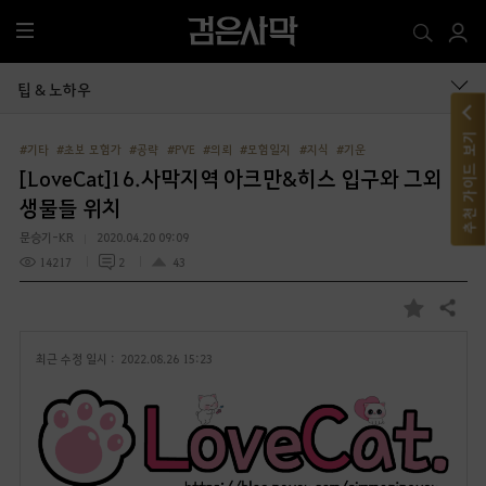
전
체
메
팁 & 노하우
뉴
추천 가이드 보기
#기타
#초보 모험가
#공략
#PVE
#의뢰
#모험일지
#지식
#기운
[LoveCat]16.사막지역 아크만&히스 입구와 그외
생물들 위치
문승기-KR
2020.04.20 09:09
14217
2
43
공유하기
즐
겨
최근 수정 일시 :
2022.08.26 15:23
찾
기