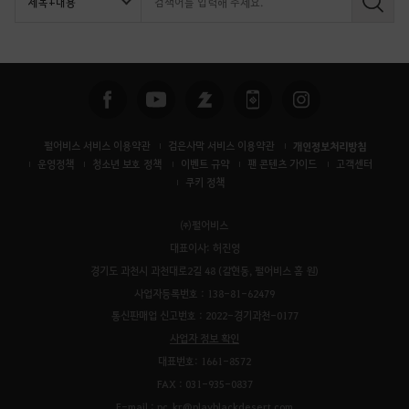
검
색
펄어비스 서비스 이용약관
검은사막 서비스 이용약관
개인정보처리방침
운영정책
청소년 보호 정책
이벤트 규약
팬 콘텐츠 가이드
고객센터
쿠키 정책
㈜펄어비스
대표이사: 허진영
경기도 과천시 과천대로2길 48 (갈현동, 펄어비스 홈 원)
사업자등록번호 : 138-81-62479
통신판매업 신고번호 : 2022-경기과천-0177
사업자 정보 확인
대표번호: 1661-8572
FAX : 031-935-0837
E-mail : pc_kr@playblackdesert.com