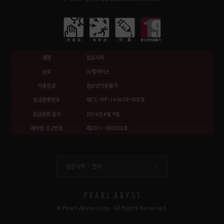
제명
검은사막
상호
㈜펄어비스
이용등급
청소년이용불가
등급분류번호
제CC-NP-140409-005호
등급분류 일자
2014년 4월 9일
제작업 신고번호
제2011-000002호
검은사막 -
한국
© Pearl Abyss Corp. All Rights Reserved.