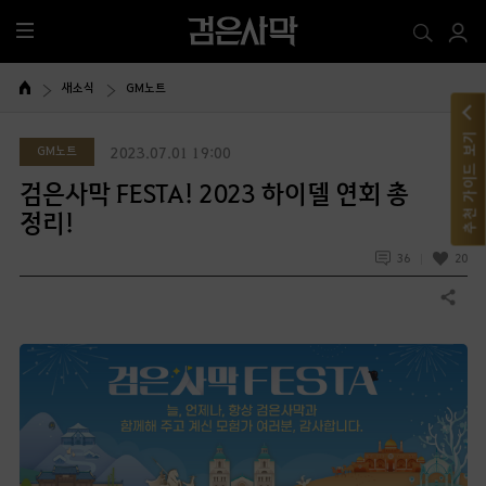
전
체
메
새소식
GM노트
뉴
추천 가이드 보기
GM노트
2023.07.01 19:00
검은사막 FESTA! 2023 하이델 연회 총
정리!
36
20
공유하기