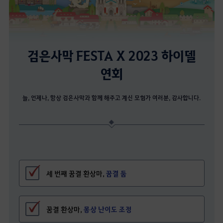
검은사막 FESTA X 2023 하이델
연회
늘, 언제나, 항상 검은사막과 함께 해주고 계신 모험가 여러분, 감사합니다.
세 번째 꿈결 환상마,
꿈결 둠
꿈결 환상마,
몽상 난이도 조정