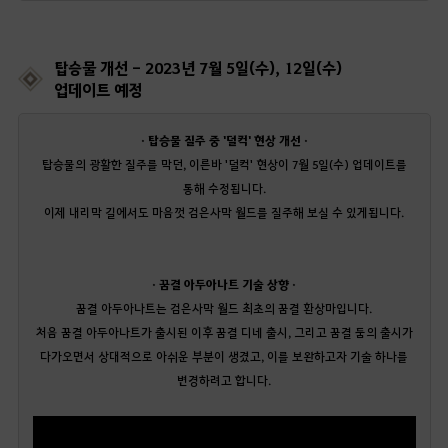
탑승물 개선 - 2023년 7월 5일(수), 12일(수)
업데이트 예정
· 탑승물 질주 중 '덜컥' 현상 개선 ·
탑승물의 광활한 질주를 막던, 이른바 '덜컥' 현상이 7월 5일(수) 업데이트를
통해 수정됩니다.
이제 내리막 길에서도 마음껏 검은사막 월드를 질주해 보실 수 있게됩니다.
· 꿈결 아두아나트 기술 상향 ·
꿈결 아두아나트는 검은사막 월드 최초의 꿈결 환상마입니다.
처음 꿈결 아두아나트가 출시된 이후 꿈결 디네 출시, 그리고 꿈결 둠의 출시가
다가오면서 상대적으로 아쉬운 부분이 생겼고, 이를 보완하고자 기술 하나를
변경하려고 합니다.