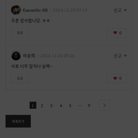
Kaeserlin-KR
2024.12.25 07:19
신고
쿠폰 감사합니당. ㅎㅎ
0
답글
마윤희
2024.12.26 09:26
신고
사료 너무 달자나 살쪄~
0
답글
...
1
2
3
4
5
9
l
next
a
s
목록보기
t