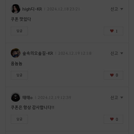
high디-KR
2024.12.18 23:21
신고
쿠폰 맛있다
1
답글
숲속의오솔길-KR
2024.12.19 12:18
신고
옴뇸뇸
0
답글
태태o
2024.12.19 12:39
신고
쿠폰은 항상 감사합니다!!
0
답글