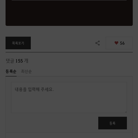
56
목록보기
공유하기
댓글
155
개
등록순
최신순
답
글
쓰
기
로
그
인
등록
후
이