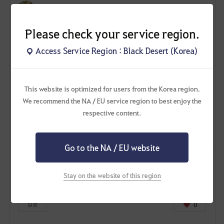
용
달무룩-KR
2024.12.15 02:54
신고
가
쿠-폰 감사합니다!
Please check your service region.
능
합
3
답글
Access Service Region : Black Desert (Korea)
니
다
.
Owl-KR
2024.12.15 04:58
신고
지
This website is optimized for users from the Korea region.
너무 맛있다.
금
We recommend the NA / EU service region to best enjoy the
쿠폰 감사합니당. ㅎㅎ
로
respective content.
그
0
답글
인
페
Go to the NA / EU website
이
이모르뗄
2024.12.15 06:14
신고
지
Stay on the website of this region
로
감사합니다.
이
동
0
답글
하