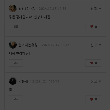
시
겠
왕건12-KR
2024.12.15 14:58
신고
습
쿠폰 감사합니다. 번창 하시길...
니
까
0
답글
?
떨어지는유성
2024.12.17 11:43
신고
더욱 번창하길!
0
답글
악동개
2024.12.17 15:46
신고
🙉
0
답글