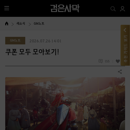
전
체
메
새소식
GM노트
뉴
추천 가이드 보기
GM노트
2026.07.26 14:01
쿠폰 모두 모아보기!
155
56
공유하기