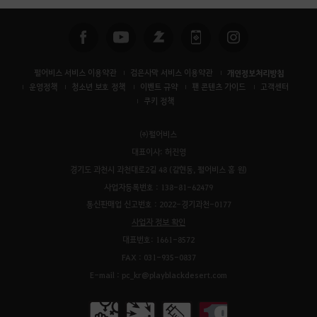
펄어비스 서비스 이용약관
검은사막 서비스 이용약관
개인정보처리방침
운영정책
청소년 보호 정책
이벤트 규약
팬 콘텐츠 가이드
고객센터
쿠키 정책
㈜펄어비스
대표이사: 허진영
경기도 과천시 과천대로2길 48 (갈현동, 펄어비스 홈 원)
사업자등록번호 : 138-81-62479
통신판매업 신고번호 : 2022-경기과천-0177
사업자 정보 확인
대표번호: 1661-8572
FAX : 031-935-0837
E-mail : pc_kr@playblackdesert.com