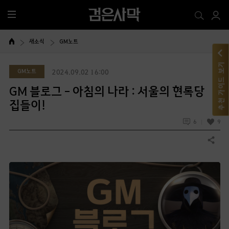
전
체
메
새소식
GM노트
뉴
추천 가이드 보기
GM노트
2024.09.02 16:00
GM 블로그 - 아침의 나라 : 서울의 현록당
집들이!
6
9
공유하기