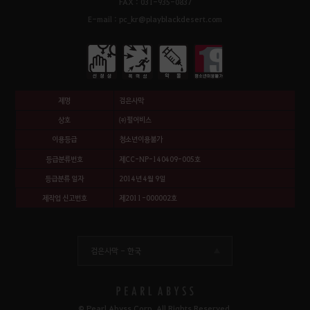
FAX : 031-935-0837
E-mail : pc_kr@playblackdesert.com
제명
검은사막
상호
㈜펄어비스
이용등급
청소년이용불가
등급분류번호
제CC-NP-140409-005호
등급분류 일자
2014년 4월 9일
제작업 신고번호
제2011-000002호
검은사막 -
한국
© Pearl Abyss Corp. All Rights Reserved.