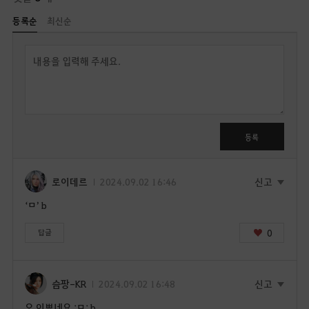
등록순
최신순
답
글
쓰
기
로
그
인
등록
후
이
용
로이데르
2024.09.02 16:46
신고
가
‘ㅁ’ b
능
합
0
답글
니
다
.
슴팡-KR
2024.09.02 16:48
신고
지
오 이쁘네요 ;ㅁ; b