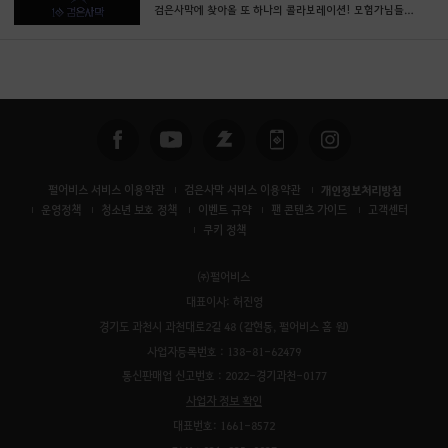
검은사막에 찾아올 또 하나의 콜라보레이션! 모험가님들의 낙원으로 찾아갑니다.
펄어비스 서비스 이용약관
검은사막 서비스 이용약관
개인정보처리방침
운영정책
청소년 보호 정책
이벤트 규약
팬 콘텐츠 가이드
고객센터
쿠키 정책
㈜펄어비스
대표이사: 허진영
경기도 과천시 과천대로2길 48 (갈현동, 펄어비스 홈 원)
사업자등록번호 : 138-81-62479
통신판매업 신고번호 : 2022-경기과천-0177
사업자 정보 확인
대표번호: 1661-8572