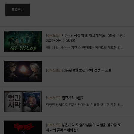
목록보기
[GM노트]
시즌++ 성장 혜택 업그레이드! (최종 수정 :
2024-09-11 08:42)
9월 11일, 시즌++ 기간 중 진행되는 이벤트와 새로운 업데이트 내용을 만나보세요.
[GM노트]
2024년 8월 25일 장미 전쟁 리포트
[GM노트]
월간사막 8월호
다양한 방법으로 검은사막에서의 여름을 보내고 계신 모험가 여러분들 항상 감사합니다.˶•⩊•˶
[GM노트]
검은사막 모험가님들의 낙원을 찾아갈 또
하나의 콜라보레이션!