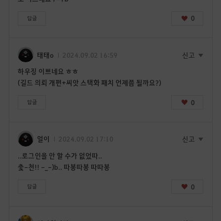
금
로
0
답글
그
인
페
태태o
2024.09.02 16:59
신고
이
지
하우징 이쁘네요 ㅎㅎ
로
(길드 의뢰 개편+씨앗 스택화 패치 언제쯤 될까요?)
이
동
0
답글
하
시
겠
얼이
2024.09.02 17:10
신고
습
..로그인을 안 할 수가 없었따..
니
춫-천!! -_-)b.. 따봉따봉 따따봉
까
?
0
답글