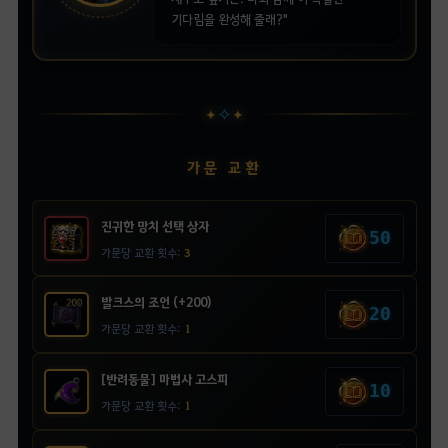
기다림을 완성해 줄래?"
✧
✦
✦
가문 교환
진귀한 망치 선택 상자
50
가문당 교환 횟수:
3
발크스의 조언 (+200)
20
가문당 교환 횟수:
1
[반려동물] 마법사 고스피
10
가문당 교환 횟수:
1