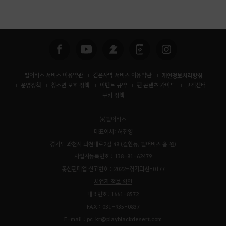
펄어비스 서비스 이용약관
검은사막 서비스 이용약관
개인정보처리방침
운영정책
청소년 보호 정책
이벤트 규약
팬 콘텐츠 가이드
고객센터
쿠키 정책
㈜펄어비스
대표이사: 허진영
경기도 과천시 과천대로2길 48 (갈현동, 펄어비스 홈 원)
사업자등록번호 : 138-81-62479
통신판매업 신고번호 : 2022-경기과천-0177
사업자 정보 확인
대표번호: 1661-8572
FAX : 031-935-0837
E-mail : pc_kr@playblackdesert.com