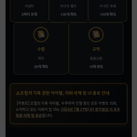
야생마
마녀의 별미
미지의 촉매
2마리 포획
100개 획득
100개 획득
수렵
교역
화각
물물교환
20개 획득
10회 완료
⚠️
모험의 기록 관련 아이템, 의뢰 삭제 및 UI 종료 안내
[이벤트] 모험의 기록 아이템, 수주하여 진행 중인 모든 이벤트 의뢰,
소지하고 있는
의뢰서 및 UI는
2026년 7월 29일(수) 정기점검 시 모두
일괄 삭제 및 종료
됩니다.