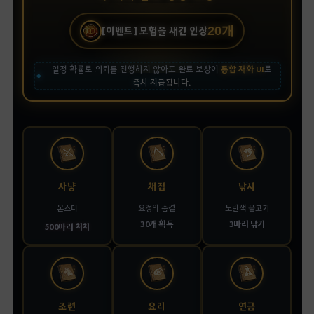
20개
[이벤트] 모험을 새긴 인장
일정 확률로 의뢰를 진행하지 않아도 완료 보상이
통합 재화 UI
로
✦
즉시 지급
됩니다.
사냥
채집
낚시
몬스터
요정의 숨결
노란색 물고기
30개 획득
3마리 낚기
500마리 처치
조련
요리
연금