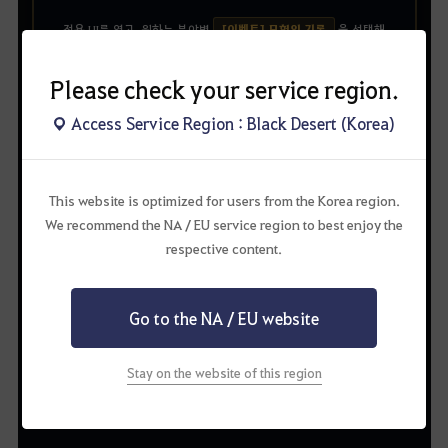
전용 UI를 열고, 원하는 분야별
[이벤트] 모험의 기록
을 선택해
의뢰를 완료하면 인장을 획득할 수 있습니다.
Please check your service region.
Access Service Region : Black Desert (Korea)
📌
[이벤트] 모험의 기록 UI 오픈 방법
This website is optimized for users from the Korea region.
'[이벤트] 모험의 기록'
아이템 우클릭으로 사용
01
We recommend the NA / EU service region to best enjoy the
메뉴(ESC)
보상
'[이벤트] 모험의 기록'
메뉴 클릭
▶
▶
respective content.
02
03
미니맵 좌측의 전용 아이콘
클릭 시 즉시 이동
Go to the NA / EU website
Stay on the website of this region
✧
✦
✦