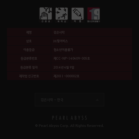
제명
검은사막
상호
㈜펄어비스
이용등급
청소년이용불가
등급분류번호
제CC-NP-140409-005호
등급분류 일자
2014년 4월 9일
제작업 신고번호
제2011-000002호
검은사막 -
한국
© Pearl Abyss Corp. All Rights Reserved.