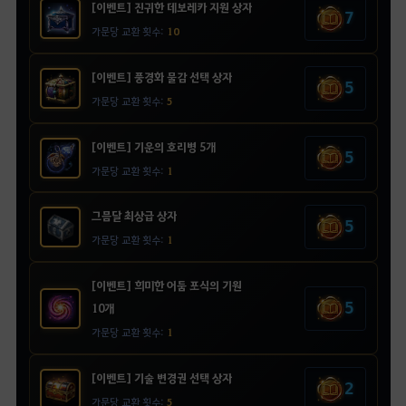
[이벤트] 진귀한 데보레카 지원 상자
7
가문당 교환 횟수:
10
[이벤트] 풍경화 물감 선택 상자
5
가문당 교환 횟수:
5
[이벤트] 기운의 호리병 5개
5
가문당 교환 횟수:
1
그믐달 최상급 상자
5
가문당 교환 횟수:
1
[이벤트] 희미한 어둠 포식의 기원
5
10개
가문당 교환 횟수:
1
[이벤트] 기술 변경권 선택 상자
2
가문당 교환 횟수:
5