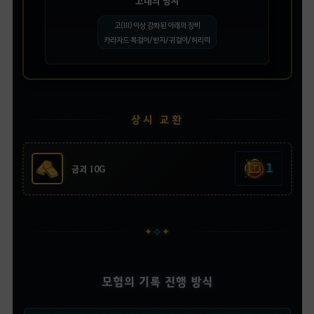
고대의 망치
고(III) 이상 강화된 아래의 장비
카라자드 목걸이/반지/귀걸이/허리띠
상시 교환
1
금괴 10G
✧
✦
✦
모험의 기록 진행 방식