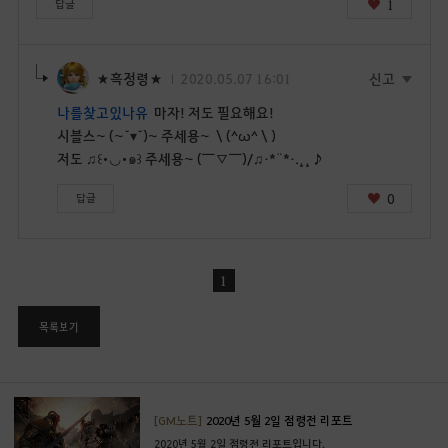
1
답글
★흑정령★
2020.05.07 16:01
신고
나를찾고있나유
마자! 저도 필요해요!
시블스~ (~˘▾˘)~ 주세용~ ＼(^ω^＼)
저도 ♫꒰･◡･๑꒱ 주세용~ (￣▽￣)/♫•*¨*•.¸¸♪
0
답글
1
목록보기
[GM노트]
2020년 5월 2일 점령전 리포트
2020년 5월 2일 점령전 리포트입니다.