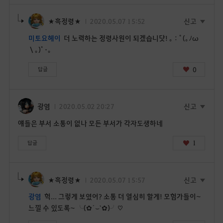
★흑정령★
2020.05.07 15:52
신고
미토요헤이
더 노력하는 정령사원이 되겠습니닷! ｡：ﾟ(｡ﾉω
＼｡)ﾟ･｡
0
답글
광염
2020.05.02 20:27
신고
얘들은 부서 소통이 없나 모든 부서가 각자도생하네
1
답글
★흑정령★
2020.05.07 15:57
신고
광염
헉... 그렇게 보였어? 소통 더 열심히 할게! 모험가들이~
느낄 수 있도록~ ╰(✿´⌣`✿)╯♡