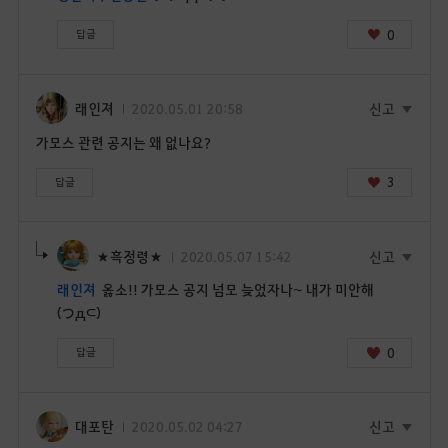
0
답글
래인져
2020.05.01 20:58
신고
가모스 관련 공지는 왜 없나요?
3
답글
★흑정령★
2020.05.07 15:42
신고
래인져
옳소!! 가모스 공지 넘모 늦었자나~ 내가 미안해
(つд⊂)
0
답글
대포탄
2020.05.02 04:27
신고