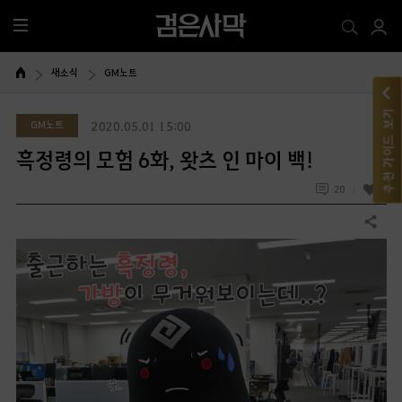
전
체
메
새소식
GM노트
뉴
추천 가이드 보기
GM노트
2020.05.01 15:00
흑정령의 모험 6화, 왓츠 인 마이 백!
20
1
공유하기