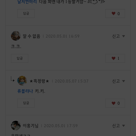
날치한마리
다음 화엔 내가 1등할거얌~ ᕕ( ͡° ͜ʖ ͡°)ᕗ
금
로
0
답글
그
인
페
알 수 없음
2020.05.01 16:59
신고
이
지
크.크.
로
이
1
답글
동
하
시
★흑정령★
2020.05.07 15:37
신고
겠
류블랴나
키.키.
습
니
0
답글
까
?
이홍기님
2020.05.01 17:59
신고
유악세ㅋㅋ