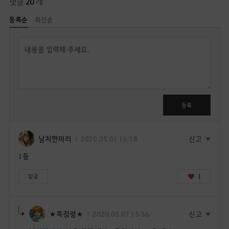
댓글
20
개
등록순
최신순
답
글
쓰
기
로
그
인
등록
후
이
용
날치한마리
2020.05.01 16:18
신고
가
1등
능
합
1
답글
니
다
.
★흑정령★
2020.05.07 15:36
신고
지