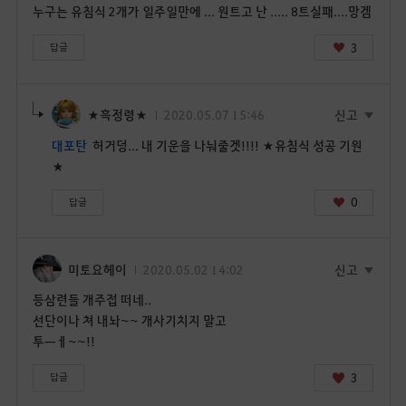
누구는 유침식 2개가 일주일만에 ... 원트고 난 ..... 8트실패....망겜
3
답글
★흑정령★
2020.05.07 15:46
신고
대포탄
허거덩... 내 기운을 나눠줄겟!!!! ★유침식 성공 기원
★
0
답글
미토요헤이
2020.05.02 14:02
신고
등삼련들 개주접 떠네..
선단이나 쳐 내놔~~ 개사기치지 말고
투ㅡㅔ~~!!
3
답글