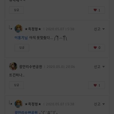
1
답글
★흑정령★
2020.05.07 15:38
신고
이홍기님
아직 못맞췄다... ༼ ༎ຶ ෴ ༎ຶ༽
0
답글
광안리수변공원
2020.05.01 20:06
신고
뜨긴하나..
1
답글
★흑정령★
2020.05.07 15:38
신고
광안리수변공원
｡ﾟ(ﾟ´Д`ﾟ)ﾟ｡