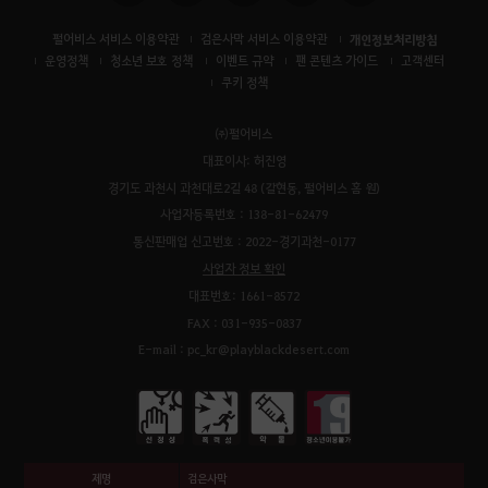
펄어비스 서비스 이용약관
검은사막 서비스 이용약관
개인정보처리방침
운영정책
청소년 보호 정책
이벤트 규약
팬 콘텐츠 가이드
고객센터
쿠키 정책
㈜펄어비스
대표이사: 허진영
경기도 과천시 과천대로2길 48 (갈현동, 펄어비스 홈 원)
사업자등록번호 : 138-81-62479
통신판매업 신고번호 : 2022-경기과천-0177
사업자 정보 확인
대표번호: 1661-8572
FAX : 031-935-0837
E-mail : pc_kr@playblackdesert.com
제명
검은사막