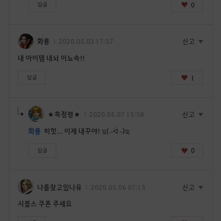
0
답글
화룡
2020.05.03 17:37
신고
내 아이템 내놔 이뇨속!!
1
답글
★흑정령★
2020.05.07 15:58
신고
화룡
히힛... 이제 내꾸야! ಇ( ˵ᐛ ˵)ಇ
0
답글
나를찾고있나유
2020.05.06 07:15
신고
시블스 쿠폰 주세요