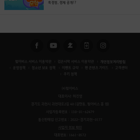
흑정령, 정체 공개!?
펄어비스 서비스 이용약관
검은사막 서비스 이용약관
개인정보처리방침
운영정책
청소년 보호 정책
이벤트 규약
팬 콘텐츠 가이드
고객센터
쿠키 정책
㈜펄어비스
대표이사: 허진영
경기도 과천시 과천대로2길 48 (갈현동, 펄어비스 홈 원)
사업자등록번호 : 138-81-62479
통신판매업 신고번호 : 2022-경기과천-0177
사업자 정보 확인
대표번호: 1661-8572