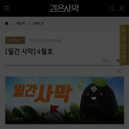
전
체
메
새소식
GM노트
뉴
추천 가이드 보기
GM노트
2020.04.29 20:43
[월간 사막] 4월호
5
6
공유하기