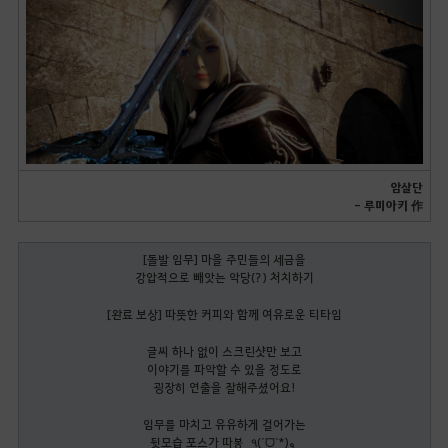
암살단
- 루미아키 作
[돌발 임무] 마을 주민들의 세금을
강압적으로 빼앗는 악당(?) 처치하기
[완료 보상] 따뜻한 커피와 함께 여유로운 티타임
글씨 하나 없이 스크린샷만 보고
이야기를 파악할 수 있을 정도로
굉장히 연출을 잘해주셨어요!
임무를 마치고 유유하게 걸어가는
뒷모습 포스가 따봉 ٩(ˊᗜˋ*)و