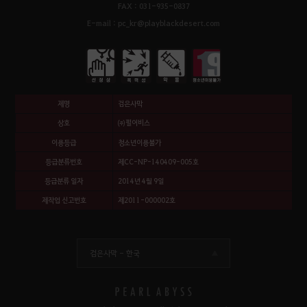
FAX : 031-935-0837
E-mail : pc_kr@playblackdesert.com
제명
검은사막
상호
㈜펄어비스
이용등급
청소년이용불가
등급분류번호
제CC-NP-140409-005호
등급분류 일자
2014년 4월 9일
제작업 신고번호
제2011-000002호
검은사막 -
한국