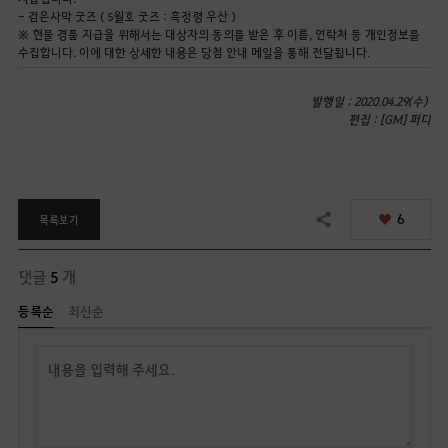
- 검은사막 굿즈 ( 5월호 굿즈 : 흑정령 우산 )
※ 현물 경품 지급을 위해서는 대상자의 동의를 받은 후 이름, 연락처 등 개인정보를
수집합니다. 이에 대한 상세한 내용은 당첨 안내 메일을 통해 전달됩니다.
발행일 : 2020.04.29(수)
편집 :
[GM] 퍼디
6
목록보기
공유하기
댓글
5
개
등록순
최신순
답
글
쓰
기
로