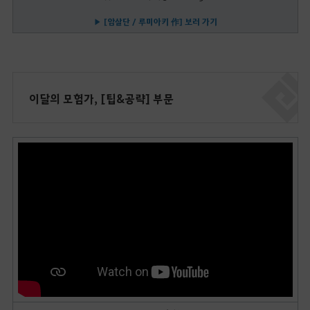
▶ [암살단 / 루미아키 作] 보러 가기
이달의 모험가, [팁&공략] 부문