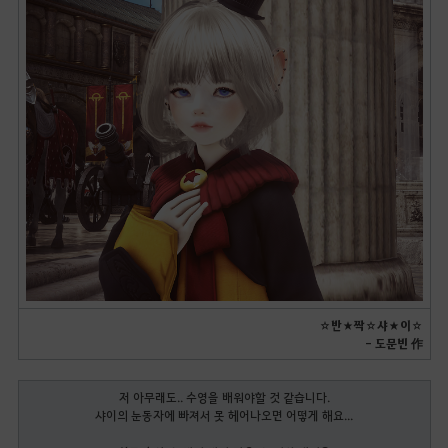
☆반★짝☆샤★이☆
- 도문빈 作
저 아무래도.. 수영을 배워야할 것 같습니다.
샤이의 눈동자에 빠져서 못 헤어나오면 어떻게 해요...