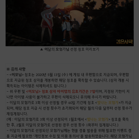
▲
이
달의
모
험가
님
선정 칭호 미리보기
※ 유의 사항
- <
이모님
> 칭호는 2020년 5월 13일 (수) 에 게임 내 우편함으로 지급되며, 우편함
으로 지급된 칭호 상자를 개봉하면 해당 칭호를 획득할 수 있습니다. (상자 개봉 시
획득되는 아이템은 삭제하셔도 됩니다.)
- 위 우편 및
<이모님> 칭호 상자 아이템의 유효기간은 7일
이며, 지정된 기한이 지
나면 아이템 사용이 불가하고 우편이 삭제되오니 유의해 주시기 바랍니다.
- 이달의 모험가로 3회 이상 선정될 경우 60일 기간제 칭호 <
빛나는 모험가
>가 지급
되며, 해당 칭호 지급 시 선정 횟수가 초기화되어 해당 월의 다음 달부터 선정 횟수가
재집계됩니다.
(예 : 이달의 모험가로 3회 이상 선정되어 1월호에서 <
빛나는 모험가
> 칭호를 획득
한 후, 2월호 이달의 모험가로 선정된 경우 선정 횟수 1회부터 집계됩니다.)
- 이달의 모험가로 선정되신 모험가님께는 현물 경품 발송을 위해 필요한 이벤트 경
품 지급에 필요한 ‘개인정보 수집 및 이용 동의서’를 발송하였습니다. 해당 모험가님