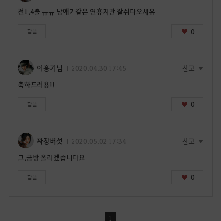
이
전1,4출 ㅠㅠ 남얘기같은 연휴지만 잘쉬다오세유
동
하
0
답글
시
겠
습
이홍기님
2020.04.30 17:45
신고
니
축하드려용!!
까
?
0
답글
짜장버섯
2020.05.02 17:34
신고
그,금방 올리겠습니다요
0
답글
1