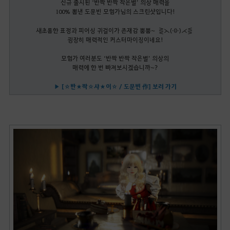
신규 출시된 ‘반짝 반짝 작은별’ 의상 매력을
100% 뽐낸 도문빈 모험가님의 스크린샷입니다!
새초롬한 표정과 피어싱 귀걸이가 존재감 뿜뿜~ ⋛⋋(・ꃪ・)⋌⋚
굉장히 매력적인 커스터마이징이네요!
모험가 여러분도 ‘반짝 반짝 작은별’ 의상의
매력에 한 번 빠져보시겠습니까~?
▶ [☆반★짝☆샤★이☆ / 도문빈 作] 보러 가기