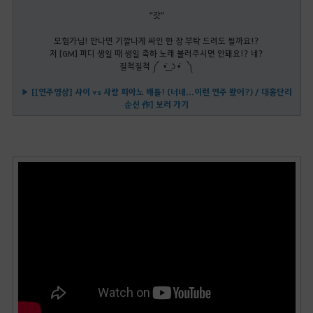
“갓”
모험가님! 만나면 기깔나게 싸인 한 장 부탁 드려도 될까요!?
저 [GM] 퍼디 생일 때 생일 축하 노래 불러주시면 안돼요!? 네?
질척질척 ༼ •᷅ ͟ʖ •᷅ ༽
▶ [[연주영상] 샤이 vs 사람 피아노 배틀! (너네...이런 연주 봤어?) / 대홍단리
순신 作] 보러 가기