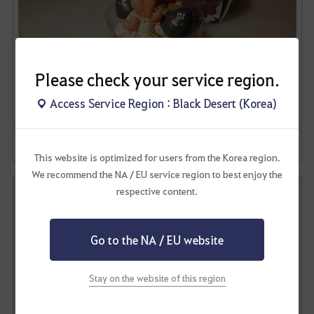
Please check your service region.
Access Service Region : Black Desert (Korea)
흑정령(머랭) 케익을 만들었습니다.
- 신비누
This website is optimized for users from the Korea region.
We recommend the NA / EU service region to best enjoy the
버터은 한 스푼,
설탕도 한 스푼,
respective content.
흑정령의 배신은 와르르르르르!!!
정말 먹음직스러운 머랭쿠키!
Go to the NA / EU website
지난 작품에 이어 눈으로 잘 먹었습니다아..♥
저희는 눈으로 보기만해도 행복하고 배부릅니다아..♥
Stay on the website of this region
유검별은 얻지 못했지만,
벨심을 얻으셨으니 다행이에요!!
으잉… 불편... (ᗒᗣᗕ)՞