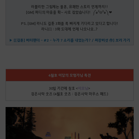
러블리한 그림체는 물론, 유쾌한 스토리 연계까지!!
[GM] 퍼디의 마음을 확~ 사로 잡았습니다! ༼๑⁰⊖⁰๑༽❤
PS. [GM] 라니도 길툰 3화를 목 빠지게 기다리고 있다고 합니다!
라니曰 : 3화 도대체 언제 나오나요..?
▶ [[길툰] 버터팬더 - #2 - 누가 7 소리를 내었는가? / 짜장버섯 作] 보러 가기
4월호 이달의 모험가님 특전
30일 기간제 칭호 <
이모님
>
검은사막 굿즈 (4월호 굿즈 : 검은사막 마우스 패드)