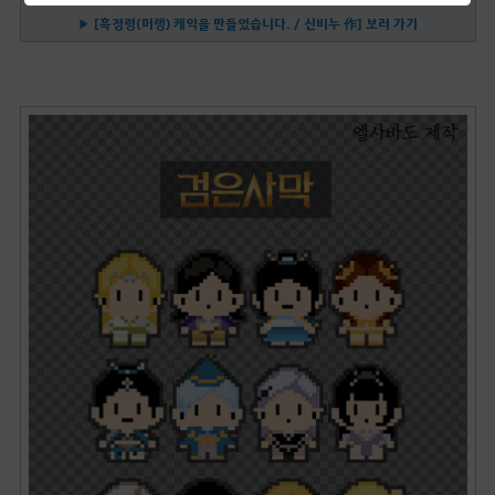
▶ [흑정령(머랭) 케익을 만들었습니다. / 신비누 作] 보러 가기