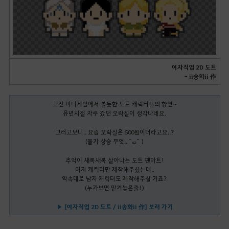
여자직업 2D 도트
- ii송화ii 作
고전 미니게임에서 볼듯한 도트 캐릭터들의 향연~
유년시절 자주 갔던 오락실이 생각나네요.
그러고보니.. 요즘 오락실은 500원이더라고요..?
(물가 상승 무엇.. ¯ࡇ¯ )
추억이 새록새록 살아나는 도트 팬아트!
여자 캐릭터만 제작해주셨는데..
약속대로 남자 캐릭터도 제작해주실 거죠?
(누가보면 맡겨놓은줄!)
▶ [여자직업 2D 도트 / ii송화ii 作] 보러 가기