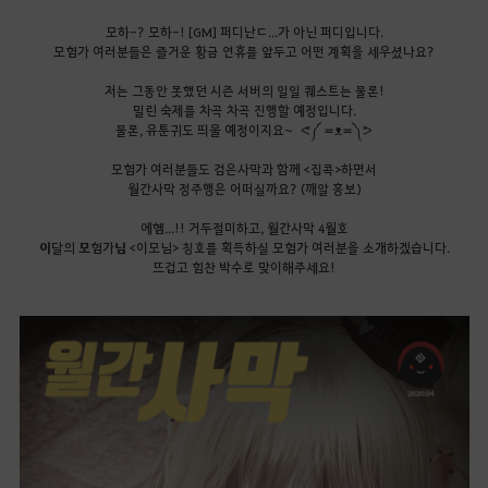
모하-? 모하-! [GM] 퍼디난ㄷ...가 아닌 퍼디입니다.
모험가 여러분들은 즐거운 황금 연휴를 앞두고 어떤 계획을 세우셨나요?
저는 그동안 못했던 시즌 서버의 일일 퀘스트는 물론!
밀린 숙제를 차곡 차곡 진행할 예정입니다.
물론, 유툰귀도 띄울 예정이지요~ ᕙ༼ ≖ᴥ≖༽ᕗ
모험가 여러분들도 검은사막과 함께 <집콕>하면서
월간사막 정주행은 어떠실까요?
(깨알 홍보)
에헴...!! 거두절미하고, 월간사막 4월호
이
달의
모
험가
님
<이모님> 칭호를 획득하실 모험가 여러분을 소개하겠습니다.
뜨겁고 힘찬 박수로 맞이해주세요!