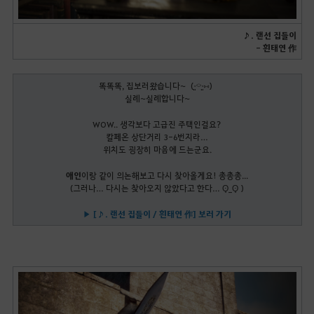
♪. 랜선 집들이
- 흰태연 作
똑똑똑, 집보러왔습니다~ (•͈⌔•͈⑅)
실례~실례합니다~
WOW.. 생각보다 고급진 주택인걸요?
칼페온 상단거리 3-6번지라…
위치도 굉장히 마음에 드는군요.
애인
이랑 같이 의논해보고 다시 찾아올게요! 총총총...
(그러나… 다시는 찾아오지 않았다고 한다… ʘ̥_ʘ̥ )
▶ [♪. 랜선 집들이 / 흰태연 作] 보러 가기