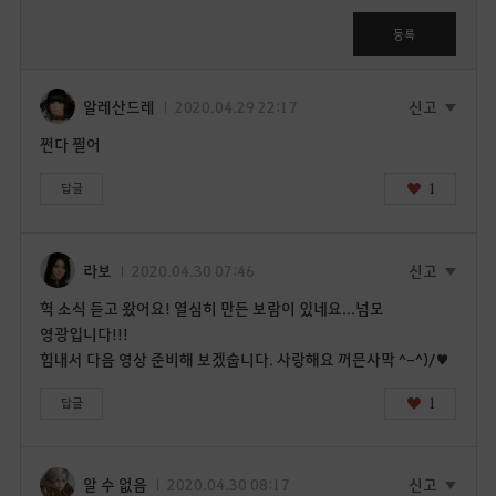
그
인
등록
후
이
용
알레산드레
2020.04.29 22:17
신고
가
쩐다 쩔어
능
합
1
답글
니
다
.
라보
2020.04.30 07:46
신고
지
헉 소식 듣고 왔어요! 열심히 만든 보람이 있네요...넘모
금
영광입니다!!!
로
힘내서 다음 영상 준비해 보겠숩니다. 사랑해요 꺼믄사막 ^-^)/♥
그
인
1
답글
페
이
지
알 수 없음
2020.04.30 08:17
신고
로