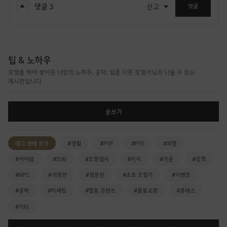
댓글
3
신고
댓글
팁 & 노하우
모험을 하며 쌓아온 나만의 노하우, 공략, 팁을 다른 모험가님과 나눌 수 있는
게시판입니다.
글쓰기
태그 전체 보기
#생활
#PVP
#PVE
#외형
#아이템
#의뢰
#모험일지
#지식
#기운
#강화
#NPC
#거점전
#점령전
#초보 모험가
#이벤트
#공략
#미세팁
#협동 콘텐츠
#물물교환
#클래스
#기타