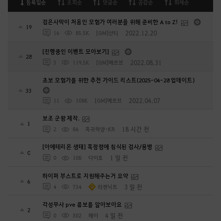
등록일순
조회순
댓글순
공감순
화제순
검은사막이 처음인 모험가 여러분을 위해 준비한 A to Z!
19
2022.12.20
16
85.5K
[GM]샨티
[진행중인 이벤트 모아보기]
28
2022.08.31
3
119.5K
[GM]메르브
초보 모험가를 위한 추천 가이드 리스트(2025-04-28 업데이트)
33
2022.04.07
11
108K
[GM]메르브
보조 군왕 제작.
1
18 시간 전
2
86
흑귀하양-KR
[아에테리온 생태] 흑정령에 침식된 검사/용병
0
1 일 전
0
108
다이호
하이퍼 부스트로 지원해주는거 요약
6
3 일 전
4
734
라젠닉트
각성무사 pve 콤보를 알아보아요
2
4 일 전
0
302
헤이