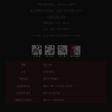
사업자등록번호 : 138-81-62479
통신판매업 신고번호 : 2022-경기과천-0177
사업자 정보 확인
대표번호: 1661-8572
FAX : 031-935-0837
E-mail : pc_kr@playblackdesert.com
제명
검은사막
상호
㈜펄어비스
이용등급
청소년이용불가
등급분류번호
제CC-NP-140409-005호
등급분류 일자
2014년 4월 9일
제작업 신고번호
제2011-000002호