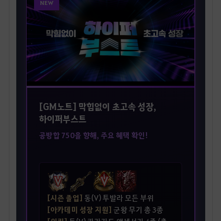
NEW
[GM노트] 막힘없이 초고속 성장,
하이퍼부스트
공방합 750을 향해, 주요 혜택 확인!
[시즌 졸업]
동(V) 투발라 모든 부위
[아카데미 성장 지원]
군왕 무기 총 3종