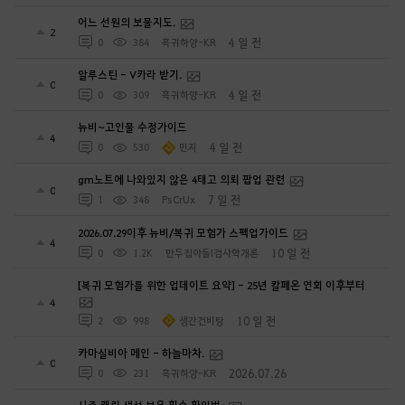
어느 선원의 보물지도.
2
4 일 전
0
384
흑귀하양-KR
알루스틴 - V카라 받기.
0
4 일 전
0
309
흑귀하양-KR
뉴비~고인물 수정가이드
4
4 일 전
0
530
민지
gm노트에 나와있지 않은 4태고 의뢰 팝업 관련
0
7 일 전
1
348
PsCrUx
2026.07.29이후 뉴비/복귀 모험가 스펙업가이드
4
10 일 전
0
1.2K
만두집아들I검사학개론
[복귀 모험가를 위한 업데이트 요약] - 25년 칼페온 연회 이후부터
4
10 일 전
2
998
생간건비탕
카마실비아 메인 - 하늘마차.
0
2026.07.26
0
231
흑귀하양-KR