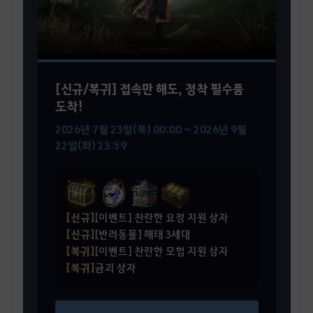
[신규/복귀] 접속만 해도, 정착 필수품
도착!
2026년 7월 23일(목) 00:00 ~ 2026년 9월
22일(화) 23:59
[신규]
[이벤트] 찬란한 요정 지원 상자
[신규]
[반려동물] 해태 3세대
[복귀]
[이벤트] 찬란한 모험 지원 상자
[복귀]
금괴 상자