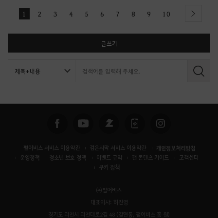
1
2
3
4
5
6
7
8
9
10
next
글쓰기
검
색
펄어비스 서비스 이용약관
검은사막 서비스 이용약관
개인정보처리방침
운영정책
청소년 보호 정책
이벤트 규약
팬 콘텐츠 가이드
고객센터
쿠키 정책
㈜펄어비스
대표이사: 허진영
경기도 과천시 과천대로2길 48 (갈현동, 펄어비스 홈 원)