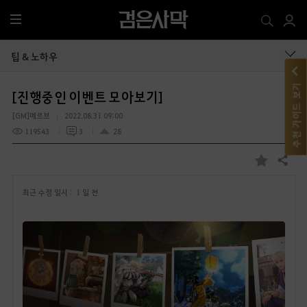
전
체
메
팁 & 노하우
뉴
추천 가이드 보기
[진행중인 이벤트 모아보기]
[GM]메르브
2022.08.31 09:00
119543
3
28
공유하기
즐
겨
최근 수정 일시 :
1 일 전
찾
기