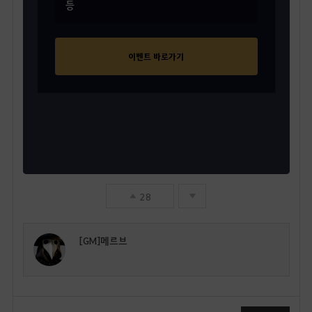
등
이벤트 바로가기
28
[GM]메르브