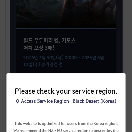
월드 우두머리 벨, 가모스
처치 보상 3배!
2026년 7월 30일(목) 00:00 ~ 2026년 8월
12일(수) 정기점검 전
Please check your service region.
벨 보상 꾸러미 (상급/중급)
Access Service Region : Black Desert (Korea)
울림의 가모스 보상 꾸러미
This website is optimized for users from the Korea region.
이벤트 바로가기
We recommend the NA / EU service region to best enjoy the