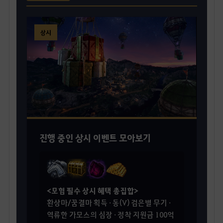
상시
진행 중인 상시 이벤트 모아보기
<모험 필수 상시 혜택 총집합>
환상마/꿈결마 획득 · 동(V) 검은별 무기 ·
역류한 가모스의 심장 · 정착 지원금 100억