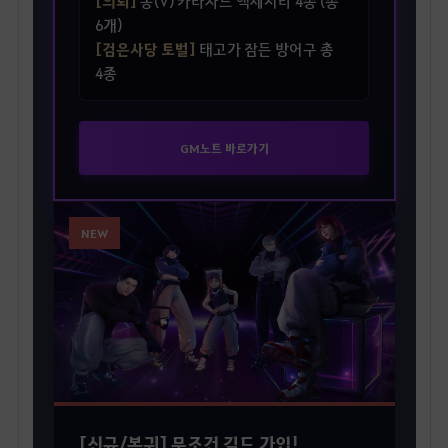
[의뢰]
동(V) 카라자드 액세서리 4종 (총
6개)
[검은사당 토벌]
태고가 잠든 방어구 총
4종
GM노트 바로가기
NEW
[신규/복귀] 무조건 길드 가입!