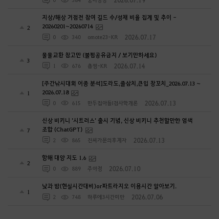
지상/해상 거점전 참여 길드 수/성채 비율 집계 및 추이 -
20260201~20260714
2
2026.07.17
0
340
omote23-KR
물물교환 참고만 (불펌공유금지 / 보기만하세요)
3
2026.07.14
1
676
춉찡-KR
[주간낚시대회 어종 분석]도라도,줄삼치,큰입 창꼬치_2026.07.13 ~
2026.07.18
1
2026.07.13
0
615
만두집아들I검사학개론
신상 비키니 '시트러스' 출시 기념, 신상 비키니 추천할만한 염색
조합 (ChatGPT)
7
2026.07.13
2
865
진씨가문의후계자
항해 대양 지도 1.6
2
2026.07.10
0
889
주아정
낮과 밤(현실시간대비)or파트라지오 이용시간 알아보기.
1
2026.07.06
2
748
하루에3시간미만