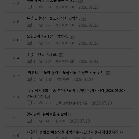
시즌 캐릭 생성 보유 횟수 확인법.
2
2026.07.23
0
334
흑귀하양-KR
북부 밀 농장 - 물뜨기 의뢰 진행시.
0
2026.07.23
0
225
흑귀하양-KR
모험일지 7권 1장 - 약탕기.
0
2026.07.23
0
178
흑귀하양-KR
수궁 이벤트 미세팁.
4
2026.07.23
1
307
흑귀하양-KR
[이벤트] 파도에 실려온 보물지도, 수상한 자루 위치
7
2026.07.22
0
1.2K
김의하린
[주간낚시대회 어종 분석]큰납지리,아미아,자가사리_2026.07.20 ~
2026.07.25
3
2026.07.20
2
262
만두집아들I검사학개론
항해일퀘-뉴비들은 뭐받아??
1
2026.07.20
0
446
섭이01
<<항해: 중범선:비상으로 대양까주+7단교역 동시에진행하기 >>
0
2026.07.19
0
384
궁디팡팡