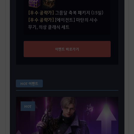
[우수 공략가]
그믐달 축복 패키지 (15일)
[우수 공략가]
[에이전트] 마탄의 사수
무기, 의상 클래식 세트
이벤트 바로가기
HOT 이벤트
HOT