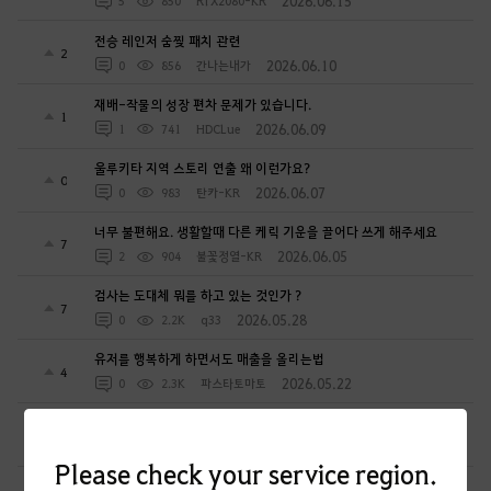
2026.06.15
5
850
RTX2080-KR
전승 레인저 숨찢 패치 관련
2
2026.06.10
0
856
간나는내가
재배-작물의 성장 편차 문제가 있습니다.
1
2026.06.09
1
741
HDCLue
울루키타 지역 스토리 연출 왜 이런가요?
0
2026.06.07
0
983
탄카-KR
너무 불편해요. 생활할때 다른 케릭 기운을 끌어다 쓰게 해주세요
7
2026.06.05
2
904
불꽃정열-KR
검사는 도대체 뭐를 하고 있는 것인가 ?
7
2026.05.28
0
2.2K
q33
유저를 행복하게 하면서도 매출을 올리는법
4
2026.05.22
0
2.3K
파스타토마토
이게맞나? 여러분의 생각은?
0
2026.05.20
1
2.8K
힘들어죽겠넹
Please check your service region.
줫다가 뺏는거 섭종할때까지 계속 할겁니까?