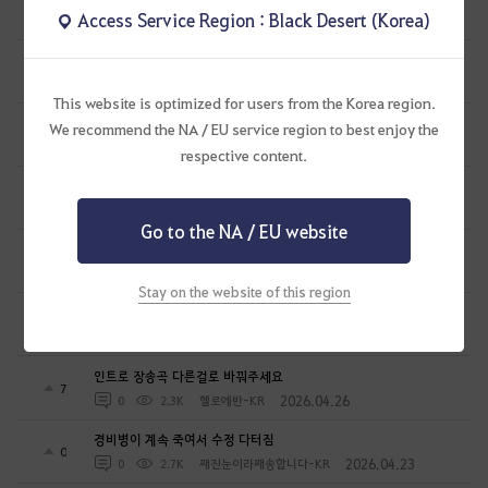
13
Access Service Region : Black Desert (Korea)
2026.05.14
0
2.5K
타멘
게임이 재미가 없는이유
6
2026.05.13
1
2.5K
파스타토마토
This website is optimized for users from the Korea region.
올환 풍환셋 엔드 차이 엔드 이따위로 대할거임?
We recommend the NA / EU service region to best enjoy the
9
2026.05.11
0
2.2K
쉽지않지
respective content.
전승워리어는 아무도안하는거 왜 만든거냐??
2
2026.05.10
1
2.2K
물리치료사의충격요법-KR
Go to the NA / EU website
정점에 숨은조건들과 그방틀둔 이야기들
0
2026.05.10
2
2K
yun2526
Stay on the website of this region
남이가진건 쉽게 없을수 없어요
0
2026.05.10
0
2.1K
yun2526
인트로 장송곡 다른걸로 바꿔주세요
7
2026.04.26
0
2.3K
헬로에반-KR
경비병이 계속 죽여서 수정 다터짐
0
2026.04.23
0
2.7K
째진눈이라째송합니다-KR