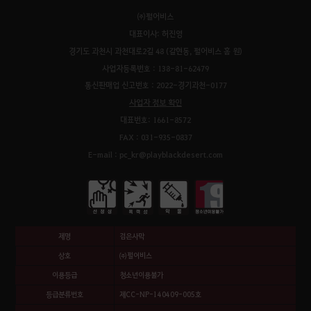
㈜펄어비스
대표이사: 허진영
경기도 과천시 과천대로2길 48 (갈현동, 펄어비스 홈 원)
사업자등록번호 : 138-81-62479
통신판매업 신고번호 : 2022-경기과천-0177
사업자 정보 확인
대표번호: 1661-8572
FAX : 031-935-0837
E-mail : pc_kr@playblackdesert.com
제명
검은사막
상호
㈜펄어비스
이용등급
청소년이용불가
등급분류번호
제CC-NP-140409-005호