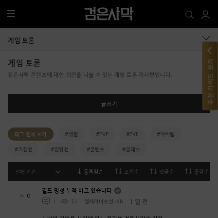
전
체
메
게임 토론
뉴
게임 토론
추천 가이드 보기
검은사막 콘텐츠에 대한 의견을 나눌 수 있는 게임 토론 게시판입니다.
글쓰기
태그 전체 보기
#생활
#PVP
#PVE
#아이템
#거점전
#점령전
#콘텐츠
#클래스
전체 기간
등록일순
조회순
댓글순
공감순
길드 명성 누적 버그 있습니다
0
1 일 전
1
51
절세미녀초선-KR