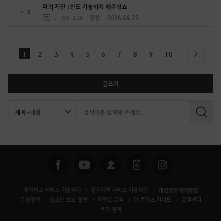
피의 제단 1인도 가능하게 해주십쇼
5
2026.04.22
1
2.3K
짱짱
1
2
3
4
5
6
7
8
9
10
next
글쓰기
검
색
펄어비스 서비스 이용약관
검은사막 서비스 이용약관
개인정보처리방침
운영정책
청소년 보호 정책
이벤트 규약
팬 콘텐츠 가이드
고객센터
쿠키 정책