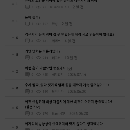
뉴비와 고인물 사이에 있는 유저의 검은사막의 장점
1
2 일 전
2
72
RTX2080-KR
돈이 될까?
1
2 일 전
1
107
얌밍
검은사막 뉴비 장비 잘 못 받았는데 계정 새로 만들어야 할까요?
0
4 일 전
3
131
세네트
과연 연회는 바른게맞나?
8
10 일 전
0
214
테고신
이런 옷이 나왔으면 좋겠네요
2
2026.07.14
0
485
쉽지않지
수치 딸깍, 줬다 뺏기식 밸패 섭종 때까지 계속 할거임? ㅋㅋ
8
2026.06.20
3
810
단비나라
이전 한정판매 의상 재출시에 대한 의견이 어떤지 궁금합니다!
(설문조사)
0
2026.06.20
3
670
Haen-KR
이게임의 방향성이 한국유저와 맞지 않다고 생각합니다
5