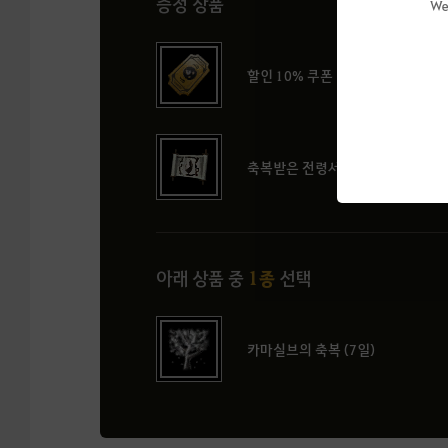
증정 상품
We
할인 10% 쿠폰
축복받은 전령서 (120분) 2개
1종
아래 상품 중
선택
카마실브의 축복 (7일)