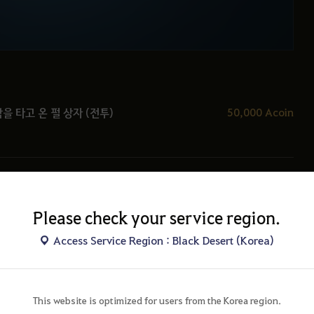
50,000 Acoin
을 타고 온 펄 상자 (전투)
Please check your service region.
Access Service Region : Black Desert (Korea)
This website is optimized for users from the Korea region.