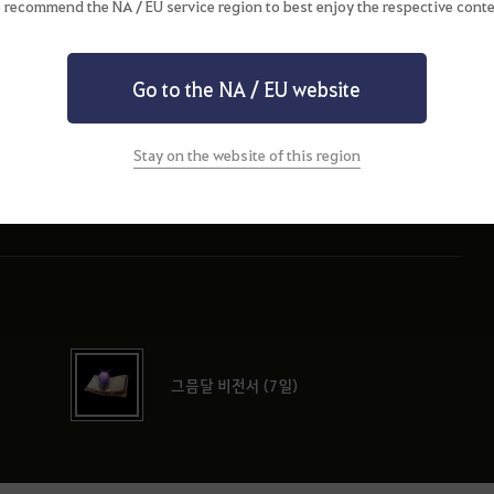
 recommend the NA / EU service region to best enjoy the respective conte
아이템 획득 증가 주문서 10개
Go to the NA / EU website
Stay on the website of this region
전투 경험치 추가 획득 주문서 2개
그믐달 비전서 (7일)