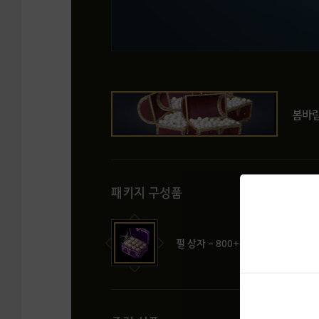
봄바람
패키지 구성품
펄 상자 - 800+60