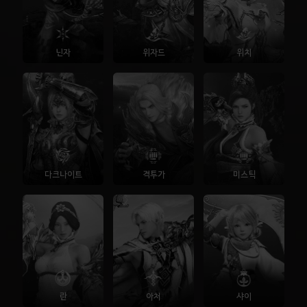
닌자
위자드
위치
다크나이트
격투가
미스틱
란
아처
샤이