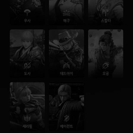
우사
매구
스칼라
도사
데드아이
오공
세라핌
에이전트