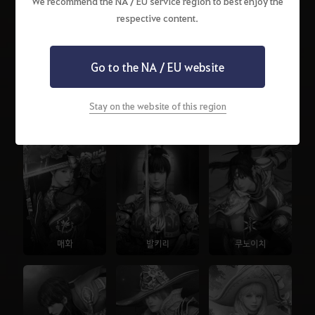
We recommend the NA / EU service region to best enjoy the
respective content.
Go to the NA / EU website
Stay on the website of this region
자이언트
금수랑
무사
매화
발키리
쿠노이치