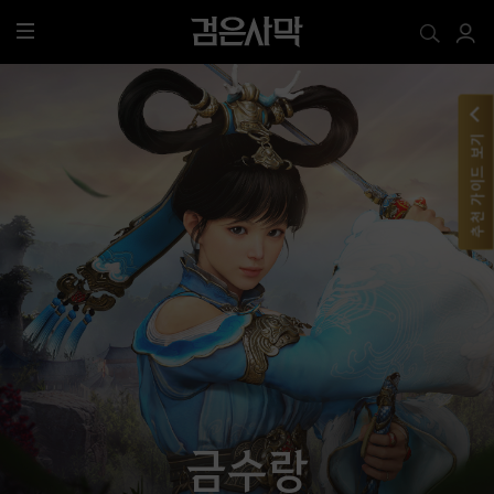
전
체
메
뉴
추천 가이드 보기
금수랑