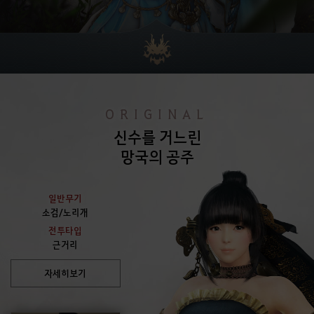
ORIGINAL
신수를 거느린
망국의 공주
일반무기
소검/노리개
전투타입
근거리
자세히보기