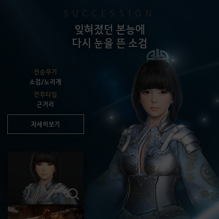
SUCCESSION
잊혀졌던 본능에
다시 눈을 뜬 소검
전승무기
소검/노리개
전투타입
근거리
자세히보기