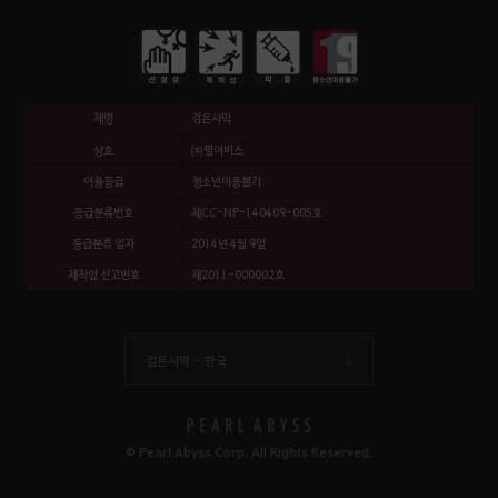
제명
검은사막
상호
㈜펄어비스
이용등급
청소년이용불가
등급분류번호
제CC-NP-140409-005호
등급분류 일자
2014년 4월 9일
제작업 신고번호
제2011-000002호
검은사막 -
한국
© Pearl Abyss Corp. All Rights Reserved.