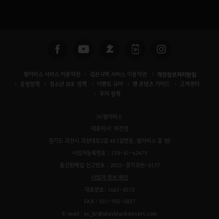
펄어비스 서비스 이용약관
검은사막 서비스 이용약관
개인정보처리방침
운영정책
청소년 보호 정책
이벤트 규약
팬 콘텐츠 가이드
고객센터
쿠키 정책
㈜펄어비스
대표이사: 허진영
경기도 과천시 과천대로2길 48 (갈현동, 펄어비스 홈 원)
사업자등록번호 : 138-81-62479
통신판매업 신고번호 : 2022-경기과천-0177
사업자 정보 확인
대표번호: 1661-8572
FAX : 031-935-0837
E-mail : pc_kr@playblackdesert.com