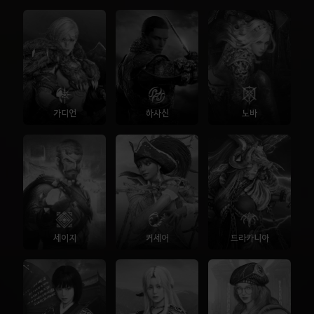
가디언
하사신
노바
세이지
커세어
드라카니아